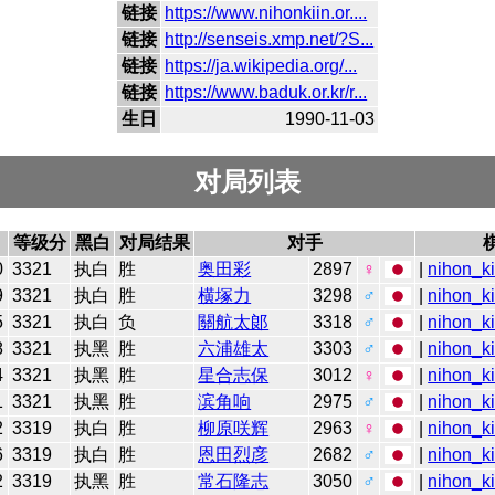
链接
https://www.nihonkiin.or....
链接
http://senseis.xmp.net/?S...
链接
https://ja.wikipedia.org/...
链接
https://www.baduk.or.kr/r...
生日
1990-11-03
对局列表
等级分
黑白
对局结果
对手
0
3321
执白
胜
奥田彩
2897
♀
|
nihon_ki
9
3321
执白
胜
横塚力
3298
♂
|
nihon_ki
5
3321
执白
负
關航太郞
3318
♂
|
nihon_ki
8
3321
执黑
胜
六浦雄太
3303
♂
|
nihon_ki
4
3321
执黑
胜
星合志保
3012
♀
|
nihon_ki
1
3321
执黑
胜
滨角响
2975
♂
|
nihon_ki
2
3319
执白
胜
柳原咲辉
2963
♀
|
nihon_ki
6
3319
执白
胜
恩田烈彦
2682
♂
|
nihon_ki
2
3319
执黑
胜
常石隆志
3050
♂
|
nihon_ki