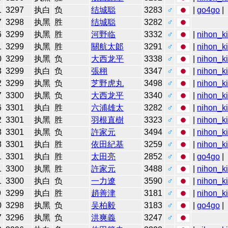
1
3297
执白
负
结城聪
3283
♂
|
go4go
|
7
3298
执黑
胜
结城聪
3282
♂
6
3299
执黑
胜
河野临
3332
♂
|
nihon_ki
1
3299
执黑
胜
關航太郞
3291
♂
|
nihon_ki
0
3299
执黑
负
大西龙平
3338
♂
|
nihon_ki
3
3299
执白
负
張栩
3347
♂
|
nihon_ki
2
3299
执黑
负
芝野虎丸
3498
♂
|
nihon_ki
7
3300
执黑
负
大西龙平
3340
♂
|
nihon_ki
6
3301
执白
胜
六浦雄太
3282
♂
|
nihon_ki
2
3301
执黑
胜
羽根直樹
3323
♂
|
nihon_ki
8
3301
执黑
负
許家元
3494
♂
|
nihon_ki
8
3301
执白
胜
依田紀基
3259
♂
|
nihon_ki
1
3301
执白
胜
太田亮
2852
♂
|
go4go
|
1
3300
执黑
胜
許家元
3488
♂
|
nihon_ki
1
3300
执白
负
一力遼
3590
♂
|
nihon_ki
9
3299
执白
胜
趙善津
3181
♂
|
nihon_ki
0
3298
执黑
负
吴柏毅
3183
♂
|
go4go
|
7
3296
执黑
负
洪爽義
3247
♂