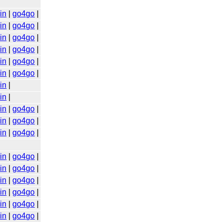
in
|
go4go
|
in
|
go4go
|
in
|
go4go
|
in
|
go4go
|
in
|
go4go
|
in
|
go4go
|
in
|
in
|
in
|
go4go
|
in
|
go4go
|
in
|
go4go
|
in
|
go4go
|
in
|
go4go
|
in
|
go4go
|
in
|
go4go
|
in
|
go4go
|
in
|
go4go
|