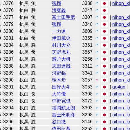
1
3276
执黑
负
張栩
3338
♂
|
nihon_ki
9
3276
执白
胜
洪爽義
3247
♂
2
3277
执白
负
富士田明彦
3307
♂
|
nihon_ki
1
3279
执黑
负
張栩
3340
♂
|
nihon_ki
0
3280
执黑
负
一力遼
3609
♂
|
nihon_ki
0
3281
执白
负
伊田篤史
3355
♂
|
nihon_ki
9
3284
执黑
胜
村川大介
3361
♂
|
nihon_ki
3
3286
执黑
负
芝野虎丸
3557
♂
|
nihon_ki
9
3287
执黑
胜
濑户大树
3266
♂
|
nihon_ki
2
3288
执黑
胜
志田達哉
3312
♂
|
nihon_ki
6
3289
执黑
胜
河野临
3341
♂
|
nihon_ki
5
3290
执白
胜
铃木步
3057
♀
|
nihon_ki
8
3291
执黑
胜
国泽大斗
3053
♂
|
go4go
|
6
3293
执白
负
大竹優
3308
♂
|
nihon_ki
6
3293
执白
负
中野宽也
3072
♂
|
nihon_ki
8
3294
执白
胜
福岡航太朗
3303
♂
|
nihon_ki
5
3295
执黑
胜
富士田明彦
3298
♂
|
nihon_ki
8
3296
执黑
胜
谷口徹
3146
♂
|
nihon_ki
5
3296
执黑
胜
依田紀基
3252
♂
|
nihon_ki