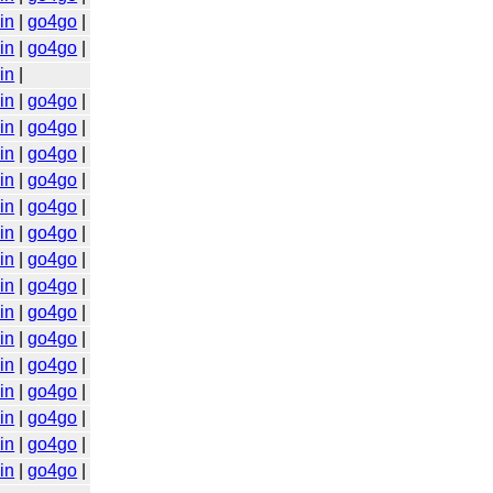
in
|
go4go
|
in
|
go4go
|
in
|
in
|
go4go
|
in
|
go4go
|
in
|
go4go
|
in
|
go4go
|
in
|
go4go
|
in
|
go4go
|
in
|
go4go
|
in
|
go4go
|
in
|
go4go
|
in
|
go4go
|
in
|
go4go
|
in
|
go4go
|
in
|
go4go
|
in
|
go4go
|
in
|
go4go
|