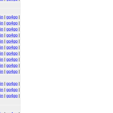
in
|
go4go
|
in
|
go4go
|
in
|
go4go
|
in
|
go4go
|
in
|
go4go
|
in
|
go4go
|
in
|
go4go
|
in
|
go4go
|
in
|
go4go
|
in
|
go4go
|
in
|
go4go
|
in
|
go4go
|
in
|
go4go
|