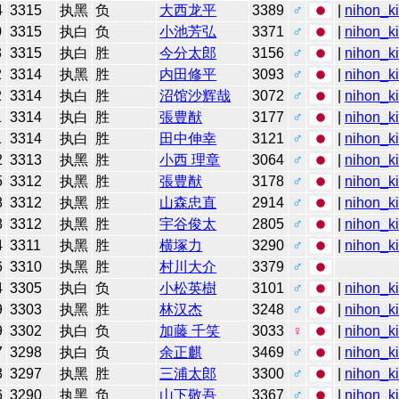
4
3315
执黑
负
大西龙平
3389
♂
|
nihon_ki
0
3315
执白
负
小池芳弘
3371
♂
|
nihon_ki
3
3315
执白
胜
今分太郎
3156
♂
|
nihon_ki
2
3314
执黑
胜
内田修平
3093
♂
|
nihon_ki
2
3314
执白
胜
沼馆沙辉哉
3072
♂
|
nihon_ki
1
3314
执白
胜
張豊猷
3177
♂
|
nihon_ki
1
3314
执白
胜
田中伸幸
3121
♂
|
nihon_ki
2
3313
执黑
胜
小西 理章
3064
♂
|
nihon_ki
5
3312
执黑
胜
張豊猷
3178
♂
|
nihon_ki
8
3312
执黑
胜
山森忠直
2914
♂
|
nihon_ki
8
3312
执黑
胜
宇谷俊太
2805
♂
|
nihon_ki
4
3311
执黑
胜
横塚力
3290
♂
|
nihon_ki
6
3310
执黑
胜
村川大介
3379
♂
4
3305
执白
负
小松英樹
3101
♂
|
nihon_ki
9
3303
执黑
胜
林汉杰
3248
♂
|
nihon_ki
9
3302
执白
负
加藤 千笑
3033
♀
|
nihon_ki
7
3298
执白
负
余正麒
3469
♂
|
nihon_ki
3
3297
执黑
胜
三浦太郎
3300
♂
|
nihon_ki
6
3290
执黑
负
山下敬吾
3367
♂
|
nihon_ki