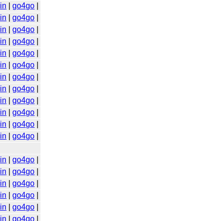
in
|
go4go
|
in
|
go4go
|
in
|
go4go
|
in
|
go4go
|
in
|
go4go
|
in
|
go4go
|
in
|
go4go
|
in
|
go4go
|
in
|
go4go
|
in
|
go4go
|
in
|
go4go
|
in
|
go4go
|
in
|
go4go
|
in
|
go4go
|
in
|
go4go
|
in
|
go4go
|
in
|
go4go
|
in
|
go4go
|