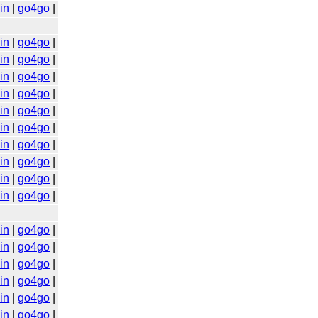
in
|
go4go
|
in
|
go4go
|
in
|
go4go
|
in
|
go4go
|
in
|
go4go
|
in
|
go4go
|
in
|
go4go
|
in
|
go4go
|
in
|
go4go
|
in
|
go4go
|
in
|
go4go
|
in
|
go4go
|
in
|
go4go
|
in
|
go4go
|
in
|
go4go
|
in
|
go4go
|
in
|
go4go
|