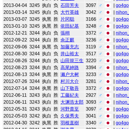
2013-04-04
3245
执白
负
石田芳夫
3097
♂
|
go4go
2013-03-14
3245
执白
负
大竹英雄
3042
♂
|
nihon_
2013-03-07
3245
执黑
胜
片冈聪
3166
♂
|
go4go
2013-01-10
3245
执黑
胜
依田紀基
3248
♂
|
go4go
2012-12-21
3244
执白
负
張栩
3372
♂
|
nihon_
2012-09-22
3244
执白
胜
余正麒
3236
♂
|
go4go
2012-09-06
3244
执黑
负
加藤充志
3119
♂
|
nihon_
2012-08-30
3244
执白
负
井山裕太
3517
♂
|
go4go
2012-08-26
3244
执白
负
山田規三生
3220
♂
|
go4go
2012-08-23
3244
执白
负
高尾紳路
3394
♂
|
nihon_
2012-08-13
3244
执黑
胜
濑户大树
3233
♂
|
go4go
2012-07-26
3244
执白
胜
村川大介
3281
♂
|
nihon_
2012-07-14
3244
执黑
胜
山下敬吾
3372
♂
|
go4go
2012-06-11
3243
执白
胜
工藤紀夫
2927
♂
|
nihon_
2012-06-11
3243
执白
胜
大渊浩太郎
3093
♂
|
nihon_
2012-05-31
3243
执白
胜
河野貴至
3097
♂
|
go4go
2012-05-03
3242
执白
负
久保秀夫
3041
♂
|
go4go
2012-04-30
3242
执黑
胜
羽根直樹
3340
♂
|
go4go