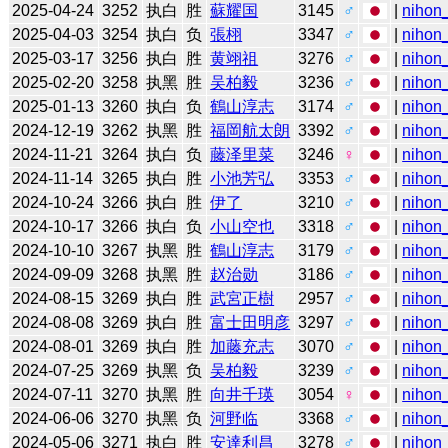
2025-04-24
3252
执白
胜
蘇耀国
3145
♂
|
nihon_
2025-04-03
3254
执白
负
張栩
3347
♂
|
nihon_
2025-03-17
3256
执白
胜
黄翊祖
3276
♂
|
nihon_
2025-02-20
3258
执黑
胜
吴柏毅
3236
♂
|
nihon_
2025-01-13
3260
执白
负
鶴山淳志
3174
♂
|
nihon_
2024-12-19
3262
执黑
胜
福岡航太朗
3392
♂
|
nihon_
2024-11-21
3264
执白
负
藤泽里菜
3246
♀
|
nihon_
2024-11-14
3265
执白
胜
小池芳弘
3353
♂
|
nihon_
2024-10-24
3266
执白
胜
伊了
3210
♂
|
nihon_
2024-10-17
3266
执白
负
小山空也
3318
♂
|
nihon_
2024-10-10
3267
执黑
胜
鶴山淳志
3179
♂
|
nihon_
2024-09-09
3268
执黑
胜
赵治勋
3186
♂
|
nihon_
2024-08-15
3269
执白
胜
武宮正樹
2957
♂
|
nihon_
2024-08-08
3269
执白
胜
富士田明彦
3297
♂
|
nihon_
2024-08-01
3269
执白
胜
加藤充志
3070
♂
|
nihon_
2024-07-25
3269
执黑
负
吴柏毅
3239
♂
|
nihon_
2024-07-11
3270
执黑
胜
向井千瑛
3054
♀
|
nihon_
2024-06-06
3270
执黑
负
河野临
3368
♂
|
nihon_
2024-05-06
3271
执白
胜
安達利昌
3278
♂
|
nihon_