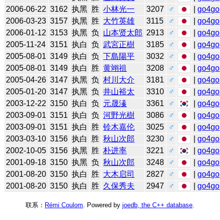
2006-06-22
3162
执黑
胜
小林光一
3207
♂
|
go4go
2006-03-23
3157
执黑
胜
大竹英雄
3115
♂
|
go4go
2006-01-12
3153
执黑
负
山本贤太郎
2913
♂
|
go4go
2005-11-24
3151
执白
负
武宮正樹
3185
♂
|
go4go
2005-08-01
3149
执白
负
下島陽平
3032
♂
|
go4go
2005-08-01
3149
执白
胜
黄翊祖
3208
♂
|
go4go
2005-04-26
3147
执黑
负
村川大介
3181
♂
|
go4go
2005-01-20
3147
执黑
负
井山裕太
3310
♂
|
go4go
2003-12-22
3150
执白
负
元晟溱
3361
♂
|
go4go
2003-09-01
3151
执白
负
河野光樹
3086
♂
|
go4go
2003-09-01
3151
执白
胜
铃木嘉伦
3025
♂
|
go4go
2003-03-10
3156
执白
胜
秋山次郎
3230
♂
|
go4go
2002-10-05
3156
执黑
胜
朴进率
3221
♂
|
go4go
2001-09-18
3150
执黑
负
秋山次郎
3248
♂
|
go4go
2001-08-20
3150
执白
胜
大木启司
2827
♂
|
go4go
2001-08-20
3150
执白
胜
久保秀夫
2947
♂
|
go4go
联系：
Rémi Coulom
. Powered by
joedb, the C++ database
.