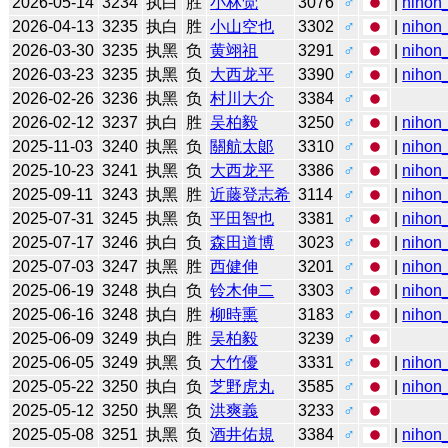
2026-05-14
3234
执白
胜
小林觉
3076
♂
|
nihon_
2026-04-13
3235
执白
胜
小山空也
3302
♂
|
nihon_
2026-03-30
3235
执黑
负
黄翊祖
3291
♂
|
nihon_
2026-03-23
3235
执黑
负
大西龙平
3390
♂
|
nihon_
2026-02-26
3236
执黑
负
村川大介
3384
♂
2026-02-12
3237
执白
胜
吴柏毅
3250
♂
|
nihon_
2025-11-03
3240
执黑
负
關航太郞
3310
♂
|
nihon_
2025-10-23
3241
执黑
负
大西龙平
3386
♂
|
nihon_
2025-09-11
3243
执黑
胜
近藤登志希
3114
♂
|
nihon_
2025-07-31
3245
执黑
负
平田智也
3381
♂
|
nihon_
2025-07-17
3246
执白
负
森田道博
3023
♂
|
nihon_
2025-07-03
3247
执黑
胜
西健伸
3201
♂
|
nihon_
2025-06-19
3248
执白
负
铃木伸二
3303
♂
|
nihon_
2025-06-16
3248
执白
胜
柳時熏
3183
♂
|
nihon_
2025-06-09
3249
执白
胜
吴柏毅
3239
♂
2025-06-05
3249
执黑
负
大竹優
3331
♂
|
nihon_
2025-05-22
3250
执白
负
芝野虎丸
3585
♂
|
nihon_
2025-05-12
3250
执黑
负
洪爽義
3233
♂
2025-05-08
3251
执黑
负
酒井佑規
3384
♂
|
nihon_