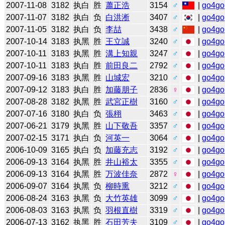
2007-11-08
3182
执白
胜
蕭正浩
3154
♂
|
go4go
2007-11-07
3182
执白
负
白洪淅
3407
♂
|
go4go
2007-11-05
3182
执白
负
李喆
3438
♂
|
go4go
2007-10-14
3183
执黑
胜
王立誠
3240
♂
|
go4go
2007-10-11
3183
执黑
胜
溝上知親
3247
♂
|
go4go
2007-10-11
3183
执白
胜
前田良二
2792
♂
|
go4go
2007-09-16
3183
执黑
胜
山城宏
3210
♂
|
go4go
2007-09-12
3183
执白
胜
加藤朋子
2836
♀
|
go4go
2007-08-28
3182
执黑
胜
武宮正樹
3160
♂
|
go4go
2007-07-16
3180
执白
负
張栩
3463
♂
|
go4go
2007-06-21
3179
执黑
胜
山下敬吾
3357
♂
|
go4go
2007-02-15
3171
执白
负
河英一
3064
♂
|
go4go
2006-10-09
3165
执白
负
加藤充志
3192
♂
|
go4go
2006-09-13
3164
执黑
胜
井山裕太
3355
♂
|
go4go
2006-09-13
3164
执黑
胜
万波佳奈
2872
♀
|
go4go
2006-09-07
3164
执黑
负
柳時熏
3212
♂
|
go4go
2006-08-24
3163
执黑
负
大竹英雄
3099
♂
|
go4go
2006-08-03
3163
执黑
负
羽根直樹
3319
♂
|
go4go
2006-07-13
3162
执黑
胜
石田芳夫
3109
♂
|
go4go