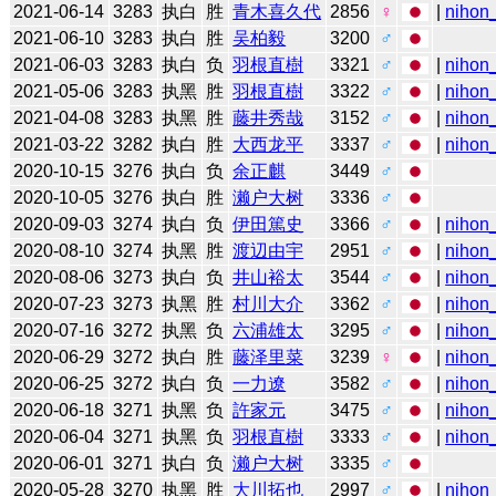
2021-06-14
3283
执白
胜
青木喜久代
2856
♀
|
nihon_
2021-06-10
3283
执白
胜
吴柏毅
3200
♂
2021-06-03
3283
执白
负
羽根直樹
3321
♂
|
nihon_
2021-05-06
3283
执黑
胜
羽根直樹
3322
♂
|
nihon_
2021-04-08
3283
执黑
胜
藤井秀哉
3152
♂
|
nihon_
2021-03-22
3282
执白
胜
大西龙平
3337
♂
|
nihon_
2020-10-15
3276
执白
负
余正麒
3449
♂
2020-10-05
3276
执白
胜
濑户大树
3336
♂
2020-09-03
3274
执白
负
伊田篤史
3366
♂
|
nihon_
2020-08-10
3274
执黑
胜
渡辺由宇
2951
♂
|
nihon_
2020-08-06
3273
执白
负
井山裕太
3544
♂
|
nihon_
2020-07-23
3273
执黑
胜
村川大介
3362
♂
|
nihon_
2020-07-16
3272
执黑
负
六浦雄太
3295
♂
|
nihon_
2020-06-29
3272
执白
胜
藤泽里菜
3239
♀
|
nihon_
2020-06-25
3272
执白
负
一力遼
3582
♂
|
nihon_
2020-06-18
3271
执黑
负
許家元
3475
♂
|
nihon_
2020-06-04
3271
执黑
负
羽根直樹
3333
♂
|
nihon_
2020-06-01
3271
执白
负
濑户大树
3335
♂
2020-05-28
3270
执黑
胜
大川拓也
2997
♂
|
nihon_