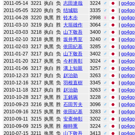
2011-05-14
3221
执白
负
志田達哉
3224
♂
|
go4go
2011-05-05
3220
执白
负
结城聪
3335
♂
|
go4go
2011-04-28
3220
执黑
胜
铃木步
2998
♀
|
go4go
2011-03-10
3219
执白
胜
大垣雄作
3064
♂
|
go4go
2011-03-03
3218
执白
负
山下敬吾
3400
♂
|
go4go
2011-02-10
3218
执黑
胜
坂井秀至
3240
♂
|
go4go
2011-02-03
3217
执黑
负
依田紀基
3285
♂
|
go4go
2011-01-27
3217
执白
负
山下敬吾
3402
♂
|
go4go
2011-01-20
3217
执黑
负
今村善彰
3024
♂
|
go4go
2011-01-06
3217
执白
胜
溝上知親
3257
♂
|
go4go
2010-12-23
3217
执白
负
赵治勋
3263
♂
|
go4go
2010-12-16
3217
执黑
负
羽根直樹
3345
♂
|
go4go
2010-11-18
3217
执白
胜
赵治勋
3263
♂
|
go4go
2010-10-28
3217
执黑
胜
王銘琬
3228
♂
|
go4go
2010-09-23
3216
执黑
胜
石田芳夫
3096
♂
|
go4go
2010-09-16
3215
执黑
胜
依田紀基
3283
♂
|
go4go
2010-09-11
3215
执黑
负
安斋伸彰
3202
♂
|
go4go
2010-09-09
3215
执黑
胜
柳時熏
3224
♂
|
go4go
2010-07-15
3211
执黑
负
山下敬吾
3413
♂
|
go4go