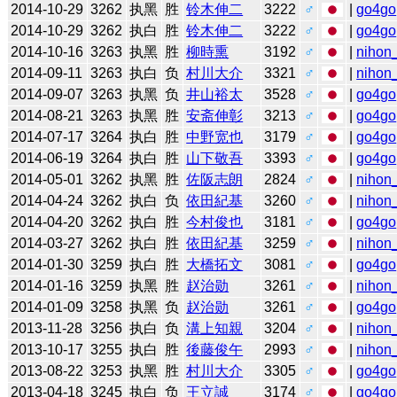
2014-10-29
3262
执黑
胜
铃木伸二
3222
♂
|
go4go
2014-10-29
3262
执白
胜
铃木伸二
3222
♂
|
go4go
2014-10-16
3263
执黑
胜
柳時熏
3192
♂
|
nihon_
2014-09-11
3263
执白
负
村川大介
3321
♂
|
nihon_
2014-09-07
3263
执黑
负
井山裕太
3528
♂
|
go4go
2014-08-21
3263
执黑
胜
安斋伸彰
3213
♂
|
go4go
2014-07-17
3264
执白
胜
中野宽也
3179
♂
|
go4go
2014-06-19
3264
执白
胜
山下敬吾
3393
♂
|
go4go
2014-05-01
3262
执黑
胜
佐阪志朗
2824
♂
|
nihon_
2014-04-24
3262
执白
负
依田紀基
3260
♂
|
nihon_
2014-04-20
3262
执白
胜
今村俊也
3181
♂
|
go4go
2014-03-27
3262
执白
胜
依田紀基
3259
♂
|
nihon_
2014-01-30
3259
执白
胜
大橋拓文
3081
♂
|
go4go
2014-01-16
3259
执黑
胜
赵治勋
3261
♂
|
nihon_
2014-01-09
3258
执黑
负
赵治勋
3261
♂
|
go4go
2013-11-28
3256
执白
负
溝上知親
3204
♂
|
nihon_
2013-10-17
3255
执白
胜
後藤俊午
2993
♂
|
nihon_
2013-08-22
3253
执黑
胜
村川大介
3305
♂
|
go4go
2013-04-18
3245
执白
负
王立誠
3174
♂
|
go4go