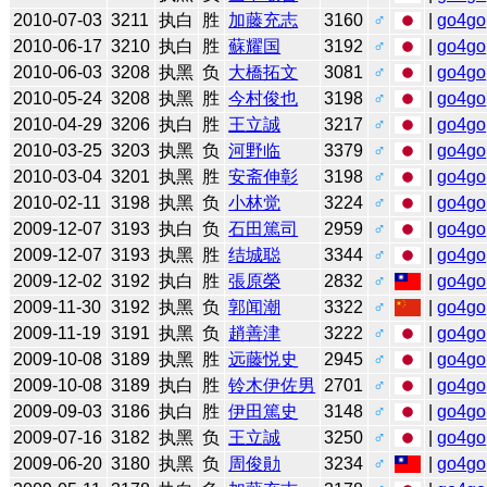
2010-07-03
3211
执白
胜
加藤充志
3160
♂
|
go4go
2010-06-17
3210
执白
胜
蘇耀国
3192
♂
|
go4go
2010-06-03
3208
执黑
负
大橋拓文
3081
♂
|
go4go
2010-05-24
3208
执黑
胜
今村俊也
3198
♂
|
go4go
2010-04-29
3206
执白
胜
王立誠
3217
♂
|
go4go
2010-03-25
3203
执黑
负
河野临
3379
♂
|
go4go
2010-03-04
3201
执黑
胜
安斋伸彰
3198
♂
|
go4go
2010-02-11
3198
执黑
负
小林觉
3224
♂
|
go4go
2009-12-07
3193
执白
负
石田篤司
2959
♂
|
go4go
2009-12-07
3193
执黑
胜
结城聪
3344
♂
|
go4go
2009-12-02
3192
执白
胜
張原榮
2832
♂
|
go4go
2009-11-30
3192
执黑
负
郭闻潮
3322
♂
|
go4go
2009-11-19
3191
执黑
负
趙善津
3222
♂
|
go4go
2009-10-08
3189
执黑
胜
远藤悦史
2945
♂
|
go4go
2009-10-08
3189
执白
胜
铃木伊佐男
2701
♂
|
go4go
2009-09-03
3186
执白
胜
伊田篤史
3148
♂
|
go4go
2009-07-16
3182
执黑
负
王立誠
3250
♂
|
go4go
2009-06-20
3180
执黑
负
周俊勛
3234
♂
|
go4go