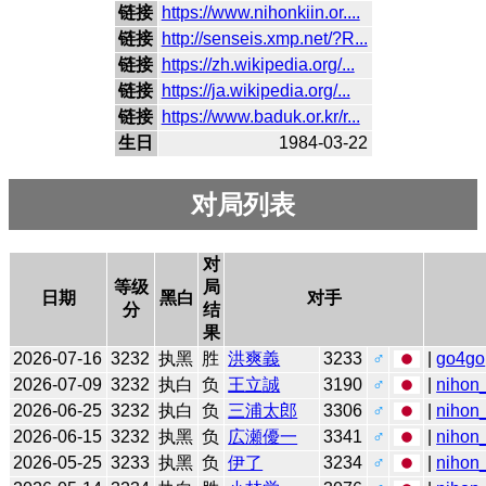
链接
https://www.nihonkiin.or....
链接
http://senseis.xmp.net/?R...
链接
https://zh.wikipedia.org/...
链接
https://ja.wikipedia.org/...
链接
https://www.baduk.or.kr/r...
生日
1984-03-22
对局列表
对
等级
局
日期
黑白
对手
分
结
果
2026-07-16
3232
执黑
胜
洪爽義
3233
♂
|
go4go
2026-07-09
3232
执白
负
王立誠
3190
♂
|
nihon_
2026-06-25
3232
执白
负
三浦太郎
3306
♂
|
nihon_
2026-06-15
3232
执黑
负
広瀬優一
3341
♂
|
nihon_
2026-05-25
3233
执黑
负
伊了
3234
♂
|
nihon_