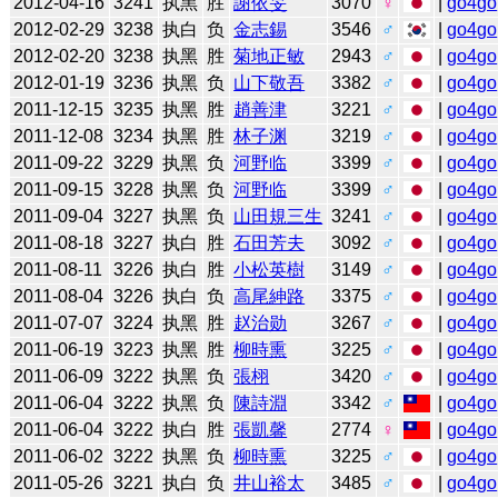
2012-04-16
3241
执黑
胜
謝依旻
3070
♀
|
go4go
2012-02-29
3238
执白
负
金志錫
3546
♂
|
go4go
2012-02-20
3238
执黑
胜
菊地正敏
2943
♂
|
go4go
2012-01-19
3236
执黑
负
山下敬吾
3382
♂
|
go4go
2011-12-15
3235
执黑
胜
趙善津
3221
♂
|
go4go
2011-12-08
3234
执黑
胜
林子渊
3219
♂
|
go4go
2011-09-22
3229
执黑
负
河野临
3399
♂
|
go4go
2011-09-15
3228
执黑
负
河野临
3399
♂
|
go4go
2011-09-04
3227
执黑
负
山田規三生
3241
♂
|
go4go
2011-08-18
3227
执白
胜
石田芳夫
3092
♂
|
go4go
2011-08-11
3226
执白
胜
小松英樹
3149
♂
|
go4go
2011-08-04
3226
执白
负
高尾紳路
3375
♂
|
go4go
2011-07-07
3224
执黑
胜
赵治勋
3267
♂
|
go4go
2011-06-19
3223
执黑
胜
柳時熏
3225
♂
|
go4go
2011-06-09
3222
执黑
负
張栩
3420
♂
|
go4go
2011-06-04
3222
执黑
负
陳詩淵
3342
♂
|
go4go
2011-06-04
3222
执白
胜
張凱馨
2774
♀
|
go4go
2011-06-02
3222
执黑
负
柳時熏
3225
♂
|
go4go
2011-05-26
3221
执白
负
井山裕太
3485
♂
|
go4go