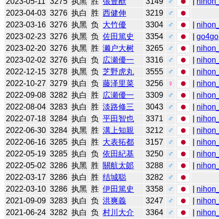
2023-05-11
3275
执黑
胜
張豊猷
3149
♂
|
nihon_
2023-04-03
3276
执白
胜
西健伸
3219
♂
2023-03-16
3276
执黑
负
大竹優
3304
♂
|
nihon_
2023-02-23
3276
执黑
负
佐田篤史
3354
♂
|
go4go
2023-02-20
3276
执黑
胜
濑户大树
3265
♂
|
nihon_
2023-02-02
3276
执白
负
広瀬優一
3316
♂
|
nihon_
2022-12-15
3278
执黑
负
芝野虎丸
3555
♂
|
nihon_
2022-10-27
3279
执白
负
藤泽里菜
3256
♀
|
nihon_
2022-09-08
3282
执白
胜
広瀬優一
3309
♂
|
nihon_
2022-08-04
3283
执白
胜
淡路修三
3043
♂
|
nihon_
2022-07-18
3284
执白
负
平田智也
3371
♂
|
nihon_
2022-06-30
3284
执黑
胜
溝上知親
3212
♂
|
nihon_
2022-06-16
3285
执白
胜
大表拓都
3157
♂
|
nihon_
2022-05-19
3285
执白
负
依田紀基
3250
♂
|
nihon_
2022-05-02
3286
执黑
胜
關航太郞
3288
♂
|
nihon_
2022-03-17
3286
执白
胜
结城聪
3282
♂
2022-03-10
3286
执黑
胜
伊田篤史
3358
♂
|
nihon_
2021-09-09
3283
执白
负
洪爽義
3247
♂
|
nihon_
2021-06-24
3282
执白
负
村川大介
3364
♂
|
nihon_