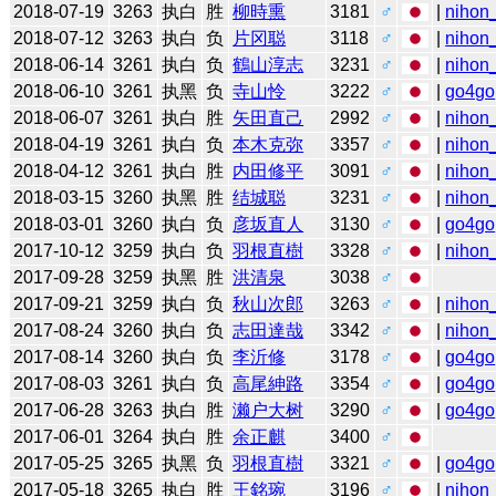
2018-07-19
3263
执白
胜
柳時熏
3181
♂
|
nihon_
2018-07-12
3263
执白
负
片冈聪
3118
♂
|
nihon_
2018-06-14
3261
执白
负
鶴山淳志
3231
♂
|
nihon_
2018-06-10
3261
执黑
负
寺山怜
3222
♂
|
go4go
2018-06-07
3261
执白
胜
矢田直己
2992
♂
|
nihon_
2018-04-19
3261
执白
负
本木克弥
3357
♂
|
nihon_
2018-04-12
3261
执白
胜
内田修平
3091
♂
|
nihon_
2018-03-15
3260
执黑
胜
结城聪
3231
♂
|
nihon_
2018-03-01
3260
执白
负
彦坂直人
3130
♂
|
go4go
2017-10-12
3259
执白
负
羽根直樹
3328
♂
|
nihon_
2017-09-28
3259
执黑
胜
洪清泉
3038
♂
2017-09-21
3259
执白
负
秋山次郎
3263
♂
|
nihon_
2017-08-24
3260
执白
负
志田達哉
3342
♂
|
nihon_
2017-08-14
3260
执白
负
李沂修
3178
♂
|
go4go
2017-08-03
3261
执白
负
高尾紳路
3354
♂
|
go4go
2017-06-28
3263
执白
胜
濑户大树
3290
♂
|
go4go
2017-06-01
3264
执白
胜
余正麒
3400
♂
2017-05-25
3265
执黑
负
羽根直樹
3321
♂
|
go4go
2017-05-18
3265
执白
胜
王銘琬
3196
♂
|
nihon_