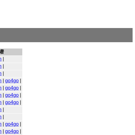
谱
n
|
n
|
n
|
n
|
go4go
|
n
|
go4go
|
n
|
go4go
|
n
|
go4go
|
n
|
n
|
n
|
go4go
|
n
|
go4go
|