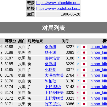
链接
https://www.nihonkiin.or....
链接
https://www.baduk.or.kr/r...
生日
1996-05-28
对局列表
等级分
黑白
对局结果
对手
棋
06
3188
执白
胜
桑原樹
3227
♂
|
nihon_kii
27
3188
执黑
胜
林子渊
3083
♂
|
nihon_kii
06
3187
执黑
胜
藤井浩貴
3188
♂
|
nihon_kii
25
3185
执黑
负
桑原樹
3229
♂
|
nihon_kii
21
3185
执白
胜
小林觉
3077
♂
|
nihon_kii
10
3176
执白
胜
大澤奈留美
2764
♀
|
nihon_kii
27
3176
执白
负
陈柏劭
3130
♂
|
nihon_kii
06
3174
执黑
胜
上野 梨紗
3143
♀
|
nihon_kii
06
3174
执白
负
上野愛咲美
3325
♀
|
nihon_kii
30
3172
执黑
负
上野愛咲美
3323
♀
|
nihon_kii
19
3171
执黑
负
竹下 凌矢
3086
♂
|
nihon_kii