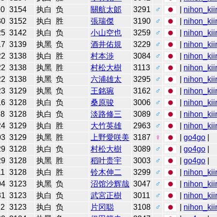
20
3154
执白
负
關航太郞
3291
♂
|
nihon_kii
30
3152
执白
胜
張瑞傑
3190
♂
|
nihon_kii
25
3142
执白
负
小山空也
3259
♂
|
nihon_kii
17
3139
执黑
负
酒井佑規
3229
♂
|
nihon_kii
22
3138
执白
胜
村本渉
3084
♂
|
nihon_kii
22
3138
执黑
胜
村松大樹
3113
♂
|
nihon_kii
22
3138
执黑
负
六浦雄太
3295
♂
|
nihon_kii
23
3129
执黑
负
王銘琬
3162
♂
|
nihon_kii
16
3128
执白
负
桑原骏
3006
♂
|
nihon_kii
28
3128
执白
负
淡路修三
3089
♂
|
nihon_kii
24
3129
执白
胜
大竹英雄
2963
♂
|
nihon_kii
03
3129
执黑
胜
上野愛咲美
3187
♀
|
go4go
|
29
3128
执白
负
村松大樹
3089
♂
|
go4go
|
29
3128
执黑
胜
稻叶贵宇
3003
♂
|
go4go
|
11
3128
执白
胜
铃木伸二
3299
♂
|
nihon_kii
04
3123
执黑
负
沼馆沙辉哉
3047
♂
|
nihon_kii
31
3123
执白
负
武宮正樹
3011
♂
|
nihon_kii
22
3123
执白
负
片冈聪
3108
♂
|
nihon_kii