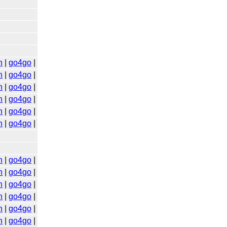
n
|
go4go
|
n
|
go4go
|
n
|
go4go
|
n
|
go4go
|
n
|
go4go
|
n
|
go4go
|
n
|
go4go
|
n
|
go4go
|
n
|
go4go
|
n
|
go4go
|
n
|
go4go
|
n
|
go4go
|