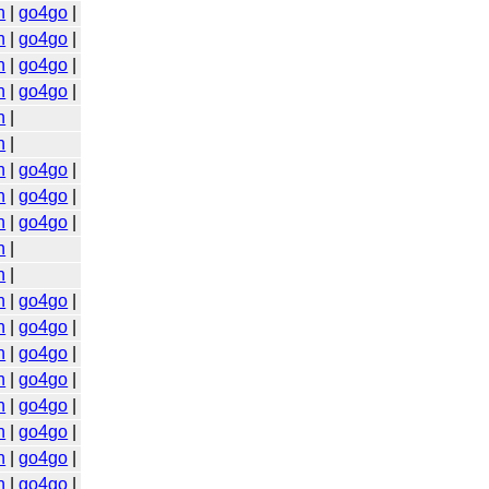
n
|
go4go
|
n
|
go4go
|
n
|
go4go
|
n
|
go4go
|
n
|
n
|
n
|
go4go
|
n
|
go4go
|
n
|
go4go
|
n
|
n
|
n
|
go4go
|
n
|
go4go
|
n
|
go4go
|
n
|
go4go
|
n
|
go4go
|
n
|
go4go
|
n
|
go4go
|
n
|
go4go
|