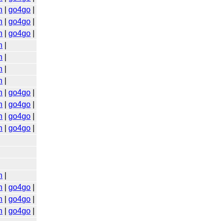
n
|
go4go
|
n
|
go4go
|
n
|
go4go
|
n
|
n
|
n
|
n
|
n
|
go4go
|
n
|
go4go
|
n
|
go4go
|
n
|
go4go
|
n
|
n
|
go4go
|
n
|
go4go
|
n
|
go4go
|