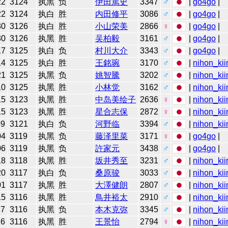
22
3124
执黑
负
伊田篤史
3347
♂
|
go4go
|
22
3124
执白
胜
内田修平
3086
♂
|
go4go
|
30
3126
执白
胜
小山荣美
2866
♀
|
go4go
|
30
3126
执黑
胜
吴柏毅
3161
♂
|
go4go
|
17
3125
执白
负
村川大介
3343
♂
|
go4go
|
14
3125
执白
胜
王銘琬
3170
♂
|
nihon_kii
21
3125
执黑
负
姚智騰
3202
♂
|
nihon_kii
10
3125
执黑
胜
小林觉
3162
♂
|
nihon_kii
15
3123
执黑
胜
中岛美绘子
2636
♀
|
nihon_kii
15
3123
执黑
胜
星合志保
2872
♀
|
nihon_kii
09
3121
执白
负
河野临
3394
♂
|
nihon_kii
04
3119
执黑
负
藤泽里菜
3171
♀
|
go4go
|
06
3119
执黑
负
許家元
3438
♂
|
go4go
|
18
3118
执黑
胜
坂井秀至
3231
♂
|
nihon_kii
20
3117
执白
负
桑原骏
3033
♂
|
nihon_kii
01
3117
执黑
胜
大澤健朗
2807
♂
|
nihon_kii
15
3116
执黑
胜
鳥井裕太
2910
♂
|
nihon_kii
27
3116
执黑
负
本木克弥
3345
♂
|
nihon_kii
26
3116
执黑
胜
王景怡
2794
♀
|
nihon_kii