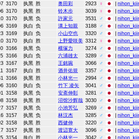
07
3170
执黑
胜
奥田彩
2923
♀
|
nihon_kii
06
3170
执黑
胜
铃木步
3039
♀
|
nihon_kii
10
3170
执黑
负
許家元
3531
♂
|
nihon_kii
06
3169
执白
负
溝上知親
3188
♂
|
nihon_kii
23
3169
执白
负
小山空也
3320
♂
|
nihon_kii
10
3170
执白
胜
上野愛咲美
3312
♀
|
nihon_kii
30
3166
执黑
负
横塚力
3274
♂
|
nihon_kii
25
3166
执白
负
六浦雄太
3289
♂
|
nihon_kii
23
3167
执黑
胜
王銘琬
3066
♂
|
nihon_kii
11
3167
执白
胜
酒井佑規
3357
♂
|
nihon_kii
31
3166
执黑
胜
小林光一
2994
♂
|
nihon_kii
06
3160
执白
负
竹下 凌矢
3041
♂
|
nihon_kii
01
3158
执黑
负
安斋伸彰
3281
♂
|
nihon_kii
08
3158
执黑
胜
沼馆沙辉哉
3030
♂
|
nihon_kii
27
3157
执黑
负
小池芳弘
3269
♂
|
nihon_kii
16
3157
执黑
负
林汉杰
3285
♂
|
nihon_kii
02
3158
执黑
胜
西健伸
3220
♂
|
nihon_kii
17
3157
执黑
胜
渡辺寛大
3096
♂
|
nihon_kii
25
3154
执白
胜
小林光一
3042
♂
|
nihon_kii