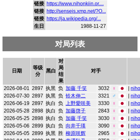
链接
https://www.nihonkiin.or....
链接
http://senseis.xmp.net/?O...
链接
https://ja.wikipedia.org/...
生日
1988-11-27
对局列表
对
等级
局
日期
黑白
对手
分
结
果
2026-08-01
2897
执黑
负
加藤 千笑
3032
♀
|
niho
2026-07-30
2897
执黑
负
铃木伸二
3321
♂
|
niho
2026-06-19
2897
执白
负
上野愛咲美
3330
♀
|
niho
2026-05-28
2898
执白
负
加藤啓子
2843
♀
|
niho
2026-05-25
2898
执白
负
加藤 千笑
3030
♀
|
niho
2026-05-06
2899
执白
负
向井千瑛
3090
♀
|
niho
2026-05-05
2899
执黑
胜
柳原咲辉
2965
♀
|
niho