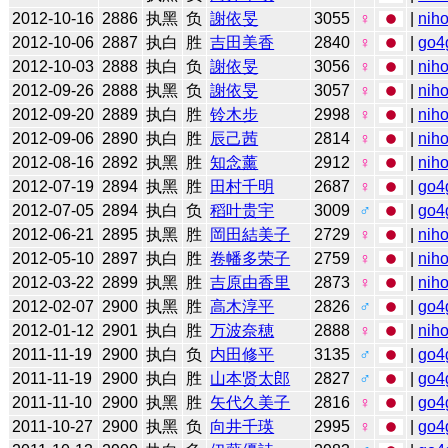
2012-10-16
2886
执黑
负
謝依旻
3055
♀
|
niho
2012-10-06
2887
执白
胜
吉田美香
2840
♀
|
go4
2012-10-03
2888
执白
负
謝依旻
3056
♀
|
niho
2012-09-26
2888
执黑
负
謝依旻
3057
♀
|
niho
2012-09-20
2889
执白
胜
铃木步
2998
♀
|
niho
2012-09-06
2890
执白
胜
辰己茜
2814
♀
|
niho
2012-08-16
2892
执黑
胜
知念薰
2912
♀
|
niho
2012-07-19
2894
执黑
胜
田村千明
2687
♀
|
go4
2012-07-05
2894
执白
负
稻叶贵宇
3009
♂
|
go4
2012-06-21
2895
执黑
胜
岡田結美子
2729
♀
|
niho
2012-05-10
2897
执白
胜
卷幡多荣子
2759
♀
|
niho
2012-03-22
2899
执黑
胜
吉原由香里
2873
♀
|
niho
2012-02-07
2900
执黑
胜
高木淳平
2826
♂
|
go4
2012-01-12
2901
执白
胜
万波奈穂
2888
♀
|
niho
2011-11-19
2900
执白
负
内田修平
3135
♂
|
go4
2011-11-19
2900
执白
胜
山本贤太郎
2827
♂
|
go4
2011-11-10
2900
执黑
胜
矢代久美子
2816
♀
|
go4
2011-10-27
2900
执黑
负
向井千瑛
2995
♀
|
go4