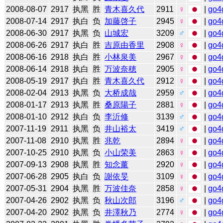
2008-08-07
2917
执黑
胜
青木喜久代
2911
♀
|
go4
2008-07-14
2917
执白
负
加藤啓子
2945
♀
|
go4
2008-06-30
2917
执黑
负
山城宏
3209
♂
|
go4
2008-06-26
2917
执白
胜
吉原由香里
2908
♀
|
go4
2008-06-16
2918
执白
胜
小林泉美
2967
♀
|
go4
2008-06-14
2918
执白
胜
万波奈穂
2905
♀
|
go4
2008-05-19
2917
执白
胜
青木喜久代
2912
♀
|
go4
2008-02-04
2913
执黑
负
大桥成哉
2959
♂
|
go4
2008-01-17
2913
执黑
胜
桑原陽子
2881
♀
|
go4
2008-01-10
2912
执白
负
李沂修
3139
♂
|
go4
2007-11-19
2911
执黑
负
井山裕太
3419
♂
|
go4
2007-11-08
2910
执黑
胜
兆乾
2894
♀
|
go4
2007-10-25
2910
执黑
负
小山荣美
2863
♀
|
go4
2007-09-13
2908
执黑
胜
知念薰
2920
♀
|
go4
2007-06-28
2905
执白
负
謝依旻
3109
♀
|
go4
2007-05-31
2904
执黑
胜
万波佳奈
2858
♀
|
go4
2007-04-26
2902
执黑
负
秋山次郎
3196
♂
|
go4
2007-04-20
2902
执黑
负
井澤秋乃
2774
♀
|
go4