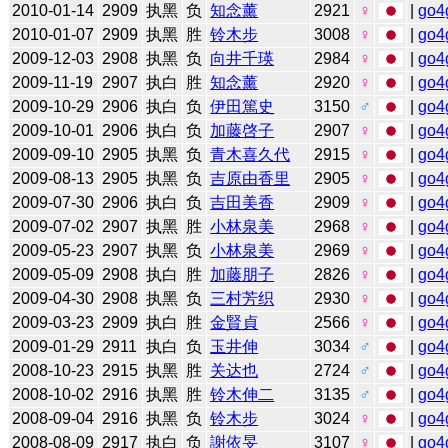
2010-01-14
2909
执黑
负
知念薰
2921
♀
|
go4
2010-01-07
2909
执黑
胜
铃木步
3008
♀
|
go4
2009-12-03
2908
执黑
负
向井千瑛
2984
♀
|
go4
2009-11-19
2907
执白
胜
知念薰
2920
♀
|
go4
2009-10-29
2906
执白
负
伊田篤史
3150
♂
|
go4
2009-10-01
2906
执白
负
加藤啓子
2907
♀
|
go4
2009-09-10
2905
执黑
负
青木喜久代
2915
♀
|
go4
2009-08-13
2905
执黑
负
吉原由香里
2905
♀
|
go4
2009-07-30
2906
执白
负
吉田美香
2909
♀
|
go4
2009-07-02
2907
执黑
胜
小林泉美
2968
♀
|
go4
2009-05-23
2907
执黑
负
小林泉美
2969
♀
|
go4
2009-05-09
2908
执白
胜
加藤朋子
2826
♀
|
go4
2009-04-30
2908
执黑
负
三村芳织
2930
♀
|
go4
2009-03-23
2909
执白
胜
金賢貞
2566
♀
|
go4
2009-01-29
2911
执白
负
玉井伸
3034
♂
|
go4
2008-10-23
2915
执黑
胜
关达也
2724
♂
|
go4
2008-10-02
2916
执黑
胜
铃木伸二
3135
♂
|
go4
2008-09-04
2916
执黑
负
铃木步
3024
♀
|
go4
2008-08-09
2917
执白
负
謝依旻
3107
♀
|
go4