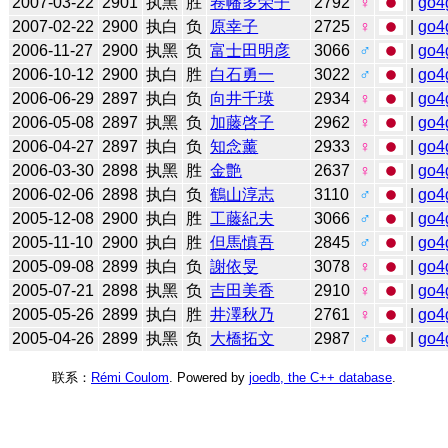
2007-03-22
2901
执黑
胜
卷幡多荣子
2792
♀
|
go4
2007-02-22
2900
执白
负
原幸子
2725
♀
|
go4
2006-11-27
2900
执黑
负
富士田明彦
3066
♂
|
go4
2006-10-12
2900
执白
胜
白石勇一
3022
♂
|
go4
2006-06-29
2897
执白
负
向井千瑛
2934
♀
|
go4
2006-05-08
2897
执黑
负
加藤啓子
2962
♀
|
go4
2006-04-27
2897
执白
负
知念薰
2933
♀
|
go4
2006-03-30
2898
执黑
胜
金艶
2637
♀
|
go4
2006-02-06
2898
执白
负
鶴山淳志
3110
♂
|
go4
2005-12-08
2900
执白
胜
工藤紀夫
3066
♂
|
go4
2005-11-10
2900
执白
胜
但馬慎吾
2845
♂
|
go4
2005-09-08
2899
执白
负
謝依旻
3078
♀
|
go4
2005-07-21
2898
执黑
负
吉田美香
2910
♀
|
go4
2005-05-26
2899
执白
胜
井澤秋乃
2761
♀
|
go4
2005-04-26
2899
执黑
负
大橋拓文
2987
♂
|
go4
联系：
Rémi Coulom
. Powered by
joedb, the C++ database
.