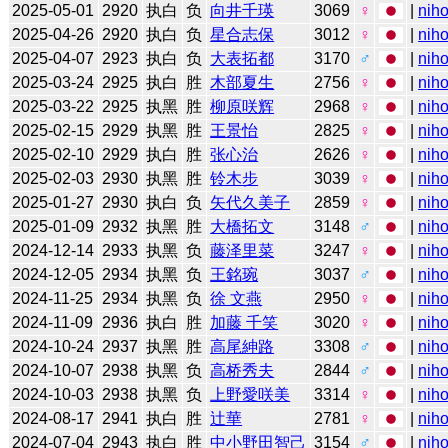
2025-05-01
2920
执白
负
向井千瑛
3069
♀
|
niho
2025-04-26
2920
执白
负
星合志保
3012
♀
|
niho
2025-04-07
2923
执白
负
大表拓都
3170
♂
|
niho
2025-03-24
2925
执白
胜
木部夏生
2756
♀
|
niho
2025-03-22
2925
执黑
胜
柳原咲辉
2968
♀
|
niho
2025-02-15
2929
执黑
胜
王景怡
2825
♀
|
niho
2025-02-10
2929
执白
胜
张心治
2626
♀
|
niho
2025-02-03
2930
执黑
胜
铃木步
3039
♀
|
niho
2025-01-27
2930
执白
负
矢代久美子
2859
♀
|
niho
2025-01-09
2932
执黑
胜
大橋拓文
3148
♂
|
niho
2024-12-14
2933
执黑
负
藤泽里菜
3247
♀
|
niho
2024-12-05
2934
执黑
负
王銘琬
3037
♂
|
niho
2024-11-25
2934
执黑
负
徐 文燕
2950
♀
|
niho
2024-11-09
2936
执白
胜
加藤 千笑
3020
♀
|
niho
2024-10-24
2937
执黑
胜
高尾紳路
3308
♂
|
niho
2024-10-07
2938
执黑
负
高桥秀夫
2844
♂
|
niho
2024-10-03
2938
执黑
负
上野愛咲美
3314
♀
|
niho
2024-08-17
2941
执白
胜
辻華
2781
♀
|
niho
2024-07-04
2943
执白
胜
中小野田智己
3154
♂
|
niho