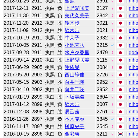
2018-01-25
2911
执黑
胜
金艶
2591
♀
|
niho
2017-12-11
2911
执白
负
上野愛咲美
3127
♀
|
niho
2017-11-30
2911
执黑
负
矢代久美子
2842
♀
|
niho
2017-11-20
2912
执黑
胜
铃木步
3021
♀
|
niho
2017-11-09
2912
执白
胜
铃木步
3021
♀
|
niho
2017-10-19
2911
执黑
胜
牛荣子
2932
♀
|
niho
2017-10-05
2911
执黑
负
小池芳弘
3215
♂
|
niho
2017-09-28
2911
执白
胜
水户夕香里
2479
♀
|
go4
2017-09-14
2910
执白
胜
上野愛咲美
3115
♀
|
niho
2017-06-29
2905
执黑
负
謝依旻
3084
♀
|
niho
2017-05-20
2903
执黑
负
西山静佳
2726
♀
|
niho
2017-05-15
2903
执黑
胜
向井千瑛
2952
♀
|
niho
2017-04-10
2902
执白
负
向井千瑛
2952
♀
|
niho
2017-01-19
2899
执白
胜
下坂美織
2604
♀
|
niho
2017-01-12
2899
执黑
负
铃木步
3007
♀
|
niho
2016-12-08
2898
执白
胜
辰己茜
2761
♀
|
niho
2016-11-26
2897
执黑
负
本木克弥
3345
♂
|
niho
2016-11-17
2897
执白
胜
榊原史子
2545
♀
|
niho
2016-10-15
2896
执白
负
金彩瑛
3211
♀
|
niho