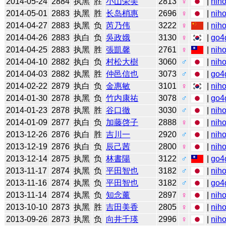
2014-05-24
2884
执黑
胜
小山荣美
2813
♀
|
niho
2014-05-01
2883
执黑
胜
长岛梢惠
2696
♀
|
niho
2014-04-27
2883
执黑
负
芮乃伟
3222
♀
|
niho
2014-04-26
2883
执白
负
吳政娥
3130
♀
|
go4
2014-04-25
2883
执黑
胜
張凱馨
2761
♀
|
niho
2014-04-10
2882
执白
负
村松大樹
3060
♂
|
niho
2014-04-03
2882
执黑
胜
仲邑信也
3073
♂
|
go4
2014-02-22
2879
执白
负
金惠敏
3101
♀
|
niho
2014-01-30
2878
执黑
负
竹内康祐
3078
♂
|
go4
2014-01-23
2878
执黑
胜
谷口徹
3030
♂
|
niho
2014-01-09
2877
执白
负
加藤啓子
2888
♀
|
niho
2013-12-26
2876
执白
胜
吉川一
2920
♂
|
niho
2013-12-19
2876
执白
负
辰己茜
2800
♀
|
niho
2013-12-14
2875
执黑
负
林書陽
3122
♂
|
go4
2013-11-17
2874
执黑
负
平田智也
3182
♂
|
niho
2013-11-16
2874
执黑
负
平田智也
3182
♂
|
go4
2013-11-14
2874
执黑
负
知念薰
2897
♀
|
niho
2013-10-10
2873
执黑
胜
吉田美香
2805
♀
|
niho
2013-09-26
2873
执黑
负
向井千瑛
2996
♀
|
niho