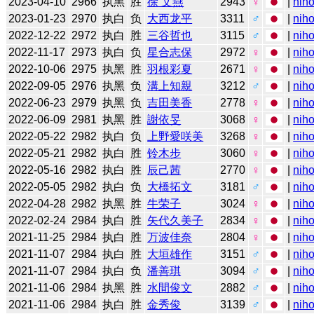
2023-04-10
2966
执黑
胜
徐 文燕
2943
♀
|
niho
2023-01-23
2970
执白
负
大西龙平
3311
♂
|
niho
2022-12-22
2972
执白
胜
三谷哲也
3115
♂
|
niho
2022-11-17
2973
执白
负
星合志保
2972
♀
|
niho
2022-10-06
2975
执黑
胜
羽根彩夏
2671
♀
|
niho
2022-09-05
2976
执黑
负
溝上知親
3212
♂
|
niho
2022-06-23
2979
执黑
负
吉田美香
2778
♀
|
niho
2022-06-09
2981
执黑
胜
謝依旻
3068
♀
|
niho
2022-05-22
2982
执白
负
上野愛咲美
3268
♀
|
niho
2022-05-21
2982
执白
胜
铃木步
3060
♀
|
niho
2022-05-16
2982
执白
胜
辰己茜
2770
♀
|
niho
2022-05-05
2982
执白
负
大橋拓文
3181
♂
|
niho
2022-04-28
2982
执黑
胜
牛荣子
3024
♀
|
niho
2022-02-24
2984
执白
胜
矢代久美子
2834
♀
|
niho
2021-11-25
2984
执白
胜
万波佳奈
2804
♀
|
niho
2021-11-07
2984
执白
胜
大垣雄作
3151
♂
|
niho
2021-11-07
2984
执白
负
潘善琪
3094
♂
|
niho
2021-11-06
2984
执黑
胜
水間俊文
2882
♂
|
niho
2021-11-06
2984
执白
胜
金秀俊
3139
♂
|
niho