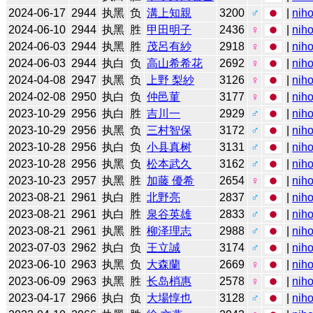
2024-06-17
2944
执黑
负
溝上知親
3200
♂
|
niho
2024-06-10
2944
执黑
胜
甲田明子
2436
♀
|
niho
2024-06-03
2944
执黑
胜
茂呂有紗
2918
♀
|
niho
2024-06-03
2944
执白
负
高山希希花
2692
♀
|
niho
2024-04-08
2947
执黑
负
上野 梨紗
3126
♀
|
niho
2024-02-08
2950
执白
负
仲邑菫
3177
♀
|
niho
2023-10-29
2956
执白
胜
吉川一
2929
♂
|
niho
2023-10-29
2956
执黑
负
三村智保
3172
♂
|
niho
2023-10-28
2956
执白
负
小县真树
3131
♂
|
niho
2023-10-28
2956
执黑
负
松本武久
3162
♂
|
niho
2023-10-23
2957
执黑
胜
加藤 優希
2654
♀
|
niho
2023-08-21
2961
执白
胜
北野亮
2837
♂
|
niho
2023-08-21
2961
执白
胜
泉谷英雄
2833
♂
|
niho
2023-08-21
2961
执黑
胜
柳泽理志
2988
♂
|
niho
2023-07-03
2962
执白
负
王立誠
3174
♂
|
niho
2023-06-10
2963
执黑
负
大森蘭
2669
♀
|
niho
2023-06-09
2963
执黑
胜
长岛梢惠
2578
♀
|
niho
2023-04-17
2966
执白
负
大場惇也
3128
♂
|
niho