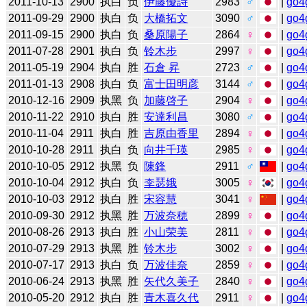
2011-10-13
2900
执白
负
伊藤優詩
2983
♂
|
go4
2011-09-29
2900
执白
负
大橋拓文
3090
♂
|
go4
2011-09-15
2900
执白
负
桑原陽子
2864
♀
|
go4
2011-07-28
2901
执白
负
铃木步
2997
♀
|
go4
2011-05-19
2904
执白
胜
石倉 昇
2723
♂
|
go4
2011-01-13
2908
执白
负
富士田明彦
3144
♂
|
go4
2010-12-16
2909
执黑
负
加藤啓子
2904
♀
|
go4
2010-11-22
2910
执白
胜
安達利昌
3080
♂
|
go4
2010-11-04
2911
执白
胜
吉原由香里
2894
♀
|
go4
2010-10-28
2911
执白
负
向井千瑛
2985
♀
|
go4
2010-10-05
2912
执黑
负
陳鋒
2911
♂
|
go4
2010-10-04
2912
执白
负
李瑟娥
3005
♀
|
go4
2010-10-03
2912
执白
胜
宋容慧
3041
♀
|
go4
2010-09-30
2912
执黑
胜
万波奈穂
2899
♀
|
go4
2010-08-26
2913
执白
胜
小山荣美
2811
♀
|
go4
2010-07-29
2913
执黑
胜
铃木步
3002
♀
|
go4
2010-07-17
2913
执白
负
万波佳奈
2859
♀
|
go4
2010-06-24
2913
执黑
胜
矢代久美子
2840
♀
|
go4
2010-05-20
2912
执白
胜
青木喜久代
2911
♀
|
go4