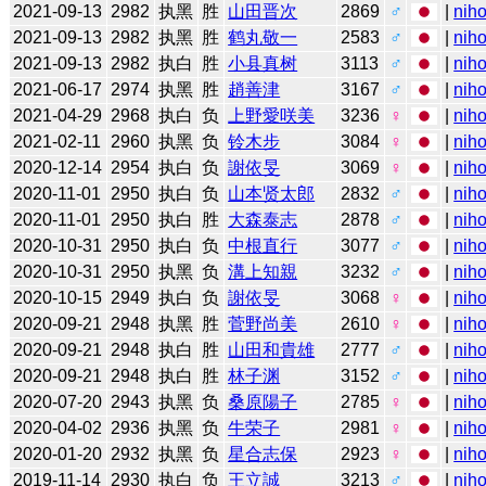
2021-09-13
2982
执黑
胜
山田晋次
2869
♂
|
niho
2021-09-13
2982
执黑
胜
鹤丸敬一
2583
♂
|
niho
2021-09-13
2982
执白
胜
小县真树
3113
♂
|
niho
2021-06-17
2974
执黑
胜
趙善津
3167
♂
|
niho
2021-04-29
2968
执白
负
上野愛咲美
3236
♀
|
niho
2021-02-11
2960
执黑
负
铃木步
3084
♀
|
niho
2020-12-14
2954
执白
负
謝依旻
3069
♀
|
niho
2020-11-01
2950
执白
负
山本贤太郎
2832
♂
|
niho
2020-11-01
2950
执白
胜
大森泰志
2878
♂
|
niho
2020-10-31
2950
执白
负
中根直行
3077
♂
|
niho
2020-10-31
2950
执黑
负
溝上知親
3232
♂
|
niho
2020-10-15
2949
执白
负
謝依旻
3068
♀
|
niho
2020-09-21
2948
执黑
胜
菅野尚美
2610
♀
|
niho
2020-09-21
2948
执白
胜
山田和貴雄
2777
♂
|
niho
2020-09-21
2948
执白
胜
林子渊
3152
♂
|
niho
2020-07-20
2943
执黑
负
桑原陽子
2785
♀
|
niho
2020-04-02
2936
执黑
负
牛荣子
2981
♀
|
niho
2020-01-20
2932
执黑
负
星合志保
2923
♀
|
niho
2019-11-14
2930
执白
负
王立誠
3213
♂
|
niho