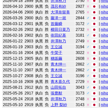
2026-04-18
2899
执黑
胜
井澤秋乃
2750
♀
|
niho
2026-04-10
2900
执黑
负
茂呂有紗
2927
♀
|
niho
2026-04-06
2900
执白
胜
大澤奈留美
2765
♀
|
niho
2026-03-26
2900
执白
负
藤泽一就
2844
♂
|
niho
2026-03-12
2901
执黑
负
首藤瞬
3172
♂
|
niho
2026-02-26
2902
执白
胜
横田日菜乃
2732
♀
|
niho
2026-02-16
2902
执白
负
依田紀基
3181
♂
|
niho
2026-01-22
2903
执黑
胜
井澤秋乃
2749
♀
|
niho
2026-01-19
2903
执白
负
王立誠
3194
♂
|
niho
2026-01-16
2904
执黑
负
牛荣子
3022
♀
|
niho
2025-12-15
2905
执白
胜
穗坂繭
2608
♀
|
niho
2025-11-10
2907
执白
胜
青木绅一
2862
♂
|
niho
2025-11-10
2907
执黑
负
青木绅一
2862
♂
|
niho
2025-10-27
2908
执白
负
王立誠
3196
♂
|
niho
2025-10-16
2909
执黑
胜
青木喜久代
2729
♀
|
niho
2025-08-21
2912
执白
负
山田拓自
3043
♂
|
niho
2025-05-26
2917
执白
负
張豊猷
3173
♂
|
niho
2025-05-24
2918
执黑
负
井澤秋乃
2748
♀
|
niho
2025-05-10
2919
执黑
负
上野 梨紗
3143
♀
|
niho