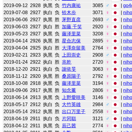
2019-09-12
2928
执黑
负
竹内康祐
3085
♂
|
go4
2019-07-08
2927
执白
负
铃木步
3071
♀
|
niho
2019-06-06
2927
执黑
胜
茅野直彦
2693
♂
|
niho
2019-06-03
2927
执白
胜
加藤 千笑
2920
♀
|
niho
2019-05-23
2927
执黑
负
藤泽里菜
3208
♀
|
niho
2019-04-14
2926
执黑
胜
星合志保
2895
♀
|
niho
2019-04-04
2925
执白
胜
大澤奈留美
2764
♀
|
niho
2019-02-21
2923
执黑
负
上田崇史
2908
♂
|
niho
2019-01-24
2922
执白
胜
兆乾
2720
♀
|
niho
2018-12-20
2921
执白
负
謝依旻
3063
♀
|
niho
2018-11-12
2920
执黑
胜
桑原陽子
2792
♀
|
niho
2018-10-08
2918
执黑
负
藤泽里菜
3194
♀
|
niho
2018-09-06
2917
执黑
胜
知念薰
2806
♀
|
niho
2018-06-14
2913
执黑
负
上野愛咲美
3146
♀
|
niho
2018-05-17
2912
执白
负
大竹英雄
2984
♂
|
niho
2018-05-14
2912
执黑
胜
出口万里子
2558
♀
|
niho
2018-04-19
2911
执白
负
片冈聪
3121
♂
|
niho
2018-04-12
2911
执黑
负
辰己茜
2774
♀
|
niho