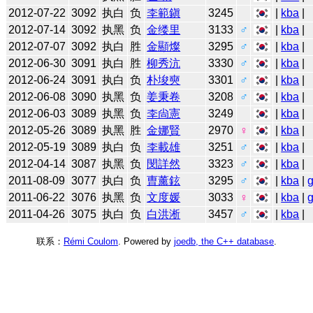
2012-07-22
3092
执白
负
李範鎭
3245
|
kba
|
2012-07-14
3092
执黑
负
金缕里
3133
♂
|
kba
|
2012-07-07
3092
执白
胜
金顯燦
3295
♂
|
kba
|
2012-06-30
3091
执白
胜
柳秀沆
3330
♂
|
kba
|
2012-06-24
3091
执白
负
朴埈奭
3301
♂
|
kba
|
2012-06-08
3090
执黑
负
姜秉卷
3208
♂
|
kba
|
2012-06-03
3089
执黑
负
李尙憲
3249
|
kba
|
2012-05-26
3089
执黑
胜
金娜賢
2970
♀
|
kba
|
2012-05-19
3089
执白
负
李載雄
3251
♂
|
kba
|
2012-04-14
3087
执黑
负
閔詳然
3323
♂
|
kba
|
2011-08-09
3077
执白
负
曺薰鉉
3295
♂
|
kba
|
2011-06-22
3076
执黑
负
文度媛
3033
♀
|
kba
|
2011-04-26
3075
执白
负
白洪淅
3457
♂
|
kba
|
联系：
Rémi Coulom
. Powered by
joedb, the C++ database
.