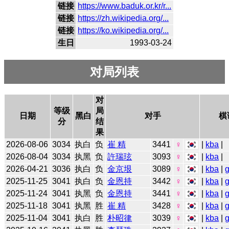
链接
https://www.baduk.or.kr/r...
链接
https://zh.wikipedia.org/...
链接
https://ko.wikipedia.org/...
生日
1993-03-24
对局列表
对
等级
局
日期
黑白
对手
棋
分
结
果
2026-08-06
3034
执白
负
崔 精
3441
♀
|
kba
|
2026-08-04
3034
执黑
负
許瑞玹
3093
♀
|
kba
|
2026-04-21
3036
执白
负
金京垠
3089
♀
|
kba
|
2025-11-25
3041
执白
负
金恩持
3442
♀
|
kba
|
2025-11-24
3041
执黑
负
金恩持
3441
♀
|
kba
|
2025-11-18
3041
执黑
胜
崔 精
3428
♀
|
kba
|
2025-11-04
3041
执白
胜
朴昭律
3039
♀
|
kba
|