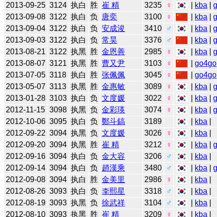
2013-09-25
3124
执白
胜
崔 精
3235
♀
|
kba
|
2013-09-08
3122
执白
负
唐奕
3100
♀
|
kba
|
2013-09-04
3122
执白
负
安成浚
3410
♂
|
kba
|
2013-09-03
3122
执白
负
常昊
3376
♂
|
kba
|
2013-08-21
3122
执黑
胜
金恩善
2985
♀
|
kba
|
2013-08-07
3121
执黑
胜
曹又尹
3103
♀
|
go4go
2013-07-05
3118
执白
胜
张佩佩
3045
♀
|
go4go
2013-05-07
3113
执黑
胜
金惠敏
3089
♀
|
kba
|
2013-01-28
3103
执白
负
文度媛
3022
♀
|
kba
|
2012-11-15
3098
执黑
负
金彩瑛
3074
♀
|
kba
|
2012-10-06
3095
执白
负
鄭斗鎬
3189
|
kba
|
2012-09-22
3094
执黑
负
文度媛
3026
♀
|
kba
|
2012-09-20
3094
执黑
胜
崔 精
3212
♀
|
kba
|
2012-09-16
3094
执白
负
金大容
3206
♂
|
kba
|
2012-09-14
3094
执白
负
趙漢乘
3480
♂
|
kba
|
2012-09-08
3094
执白
胜
金美里
2986
♀
|
kba
|
2012-08-26
3093
执白
负
李熙星
3318
♂
|
kba
|
2012-08-19
3093
执黑
负
徐武祥
3104
♂
|
kba
|
2012-08-10
3093
执黑
胜
崔 精
3209
♀
|
kba
|