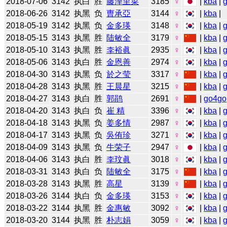
2018-07-06
3142
执白
胜
藤泽里菜
3185
♀
|
kba
|
2018-06-26
3142
执黑
负
曺承亞
3144
♀
|
kba
|
2018-05-19
3142
执黑
负
金多瑛
3148
♀
|
kba
|
2018-05-15
3143
执黑
胜
陆敏全
3179
♀
|
kba
|
2018-05-10
3143
执黑
胜
李裕眞
2935
♀
|
kba
|
2018-05-06
3143
执白
胜
金恩善
2974
♀
|
kba
|
2018-04-30
3143
执黑
负
於之莹
3317
♀
|
kba
|
2018-04-28
3143
执黑
胜
王晨星
3215
♀
|
kba
|
2018-04-27
3143
执白
胜
郭鹃
2691
♀
|
go4go
2018-04-20
3143
执白
负
崔 精
3396
♀
|
kba
|
2018-04-18
3143
执黑
负
姜多情
2987
♀
|
kba
|
2018-04-17
3143
执黑
负
吳侑珍
3271
♀
|
kba
|
2018-04-09
3143
执黑
负
牛荣子
2947
♀
|
kba
|
2018-04-06
3143
执白
胜
李玟眞
3018
♀
|
kba
|
2018-03-31
3143
执白
负
陆敏全
3175
♀
|
kba
|
2018-03-28
3143
执黑
胜
高星
3139
♀
|
kba
|
2018-03-26
3144
执白
负
金多瑛
3153
♀
|
kba
|
2018-03-22
3144
执黑
胜
金惠敏
3092
♀
|
kba
|
2018-03-20
3144
执黑
胜
朴志娟
3059
♀
|
kba
|