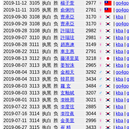
2019-11-12
3105
执白
胜
楊子萱
2977
♀
|
go4go
2019-11-11
3105
执黑
胜
俞俐均
2781
♀
|
go4go
2019-09-30
3108
执白
负
曺承亞
3170
♀
|
kba
|
2019-09-29
3108
执白
负
曺承亞
3170
♀
|
go4go
2019-09-28
3108
执白
胜
許瑞玹
2982
♀
|
kba
|
2019-09-07
3110
执白
胜
許瑞玹
2981
♀
|
kba
|
2019-08-28
3111
执黑
负
趙惠連
3149
♀
|
kba
|
2019-08-22
3111
执白
胜
車主惠
2791
♀
|
kba
|
2019-08-13
3112
执白
负
藤泽里菜
3218
♀
|
kba
|
2019-08-07
3113
执黑
胜
姜智洙
2965
♀
|
kba
|
2019-08-04
3113
执白
胜
金相天
3292
♂
|
go4go
2019-08-04
3113
执黑
负
韓昇周
3434
♂
|
kba
|
2019-08-03
3113
执黑
胜
羅 玄
3484
♂
|
go4go
2019-08-03
3113
执黑
胜
玄釉斌
3207
♂
|
kba
|
2019-08-01
3113
执黑
负
李映周
3021
♀
|
kba
|
2019-07-22
3113
执黑
负
李度弦
2885
|
kba
|
2019-07-16
3114
执白
负
李玟眞
3044
♀
|
kba
|
2019-07-11
3114
执白
胜
金美里
2996
♀
|
kba
|
2019-06-27
3115
执白
负
崔 精
3433
♀
|
kba
|