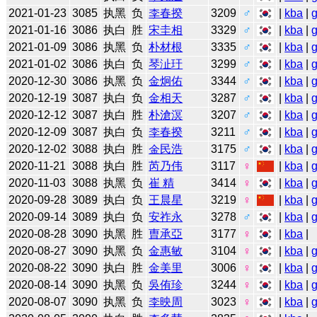
2021-01-23
3085
执黑
负
李春揆
3209
♂
|
kba
|
2021-01-16
3086
执白
胜
宋圭相
3329
♂
|
kba
|
2021-01-09
3086
执黑
负
朴材根
3335
♂
|
kba
|
2021-01-02
3086
执白
负
琴沚玗
3299
♂
|
kba
|
2020-12-30
3086
执黑
负
金炯佑
3344
♂
|
kba
|
2020-12-19
3087
执白
负
金相天
3287
♂
|
kba
|
2020-12-12
3087
执白
胜
朴滄溟
3207
♂
|
kba
|
2020-12-09
3087
执白
负
李春揆
3211
♂
|
kba
|
2020-12-02
3088
执白
胜
金民浩
3175
♂
|
kba
|
2020-11-21
3088
执白
胜
芮乃伟
3117
♀
|
kba
|
2020-11-03
3088
执黑
负
崔 精
3414
♀
|
kba
|
2020-09-28
3089
执白
负
王晨星
3219
♀
|
kba
|
2020-09-14
3089
执白
负
安祚永
3278
♂
|
kba
|
2020-08-28
3090
执黑
胜
曺承亞
3177
♀
|
kba
|
2020-08-27
3090
执黑
负
金惠敏
3104
♀
|
kba
|
2020-08-22
3090
执白
胜
金美里
3006
♀
|
kba
|
2020-08-14
3090
执黑
负
吳侑珍
3244
♀
|
kba
|
2020-08-07
3090
执黑
负
李映周
3023
♀
|
kba
|