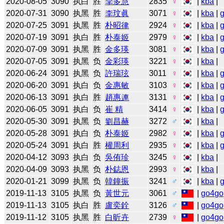
2020-08-05
3090
执白
胜
李多慧
2835
♀
|
kba
|
2020-07-31
3090
执黑
胜
李玟眞
3071
♀
|
kba
|
2020-07-25
3091
执黑
胜
朴昭律
2924
♀
|
kba
|
2020-07-19
3091
执白
胜
朴泰姬
2979
♀
|
kba
|
2020-07-09
3091
执黑
胜
金多瑛
3081
♀
|
kba
|
2020-07-05
3091
执黑
负
金彩瑛
3221
♀
|
kba
|
2020-06-24
3091
执黑
负
許瑞玹
3011
♀
|
kba
|
2020-06-20
3091
执白
负
金惠敏
3103
♀
|
kba
|
2020-06-13
3091
执白
胜
趙惠連
3131
♀
|
kba
|
2020-06-05
3091
执白
负
崔 精
3414
♀
|
kba
|
2020-05-30
3091
执黑
负
劉昌赫
3272
♂
|
kba
|
2020-05-28
3091
执白
负
朴泰姬
2982
♀
|
kba
|
2020-05-24
3091
执白
胜
權周利
2935
♀
|
kba
|
2020-04-12
3093
执白
负
吳侑珍
3245
♀
|
kba
|
2020-04-09
3093
执黑
负
朴鋕恩
2993
♀
|
kba
|
2020-01-21
3099
执黑
负
韓鐘振
3241
♂
|
kba
|
2019-11-13
3105
执黑
负
黃世元
3061
♂
|
go4go
2019-11-13
3105
执白
胜
盧奕銓
3126
♂
|
go4go
2019-11-12
3105
执黑
胜
白昕卉
2739
♀
|
go4go