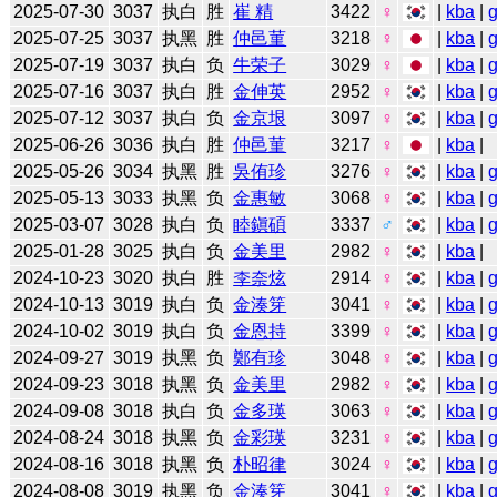
2025-07-30
3037
执白
胜
崔 精
3422
♀
|
kba
|
2025-07-25
3037
执黑
胜
仲邑菫
3218
♀
|
kba
|
2025-07-19
3037
执白
负
牛荣子
3029
♀
|
kba
|
2025-07-16
3037
执白
胜
金伸英
2952
♀
|
kba
|
2025-07-12
3037
执白
负
金京垠
3097
♀
|
kba
|
2025-06-26
3036
执白
胜
仲邑菫
3217
♀
|
kba
|
2025-05-26
3034
执黑
胜
吳侑珍
3276
♀
|
kba
|
2025-05-13
3033
执黑
负
金惠敏
3068
♀
|
kba
|
2025-03-07
3028
执白
负
睦鎭碩
3337
♂
|
kba
|
2025-01-28
3025
执白
负
金美里
2982
♀
|
kba
|
2024-10-23
3020
执白
胜
李奈炫
2914
♀
|
kba
|
2024-10-13
3019
执白
负
金湊笌
3041
♀
|
kba
|
2024-10-02
3019
执白
负
金恩持
3399
♀
|
kba
|
2024-09-27
3019
执黑
负
鄭有珍
3048
♀
|
kba
|
2024-09-23
3018
执黑
负
金美里
2982
♀
|
kba
|
2024-09-08
3018
执白
负
金多瑛
3063
♀
|
kba
|
2024-08-24
3018
执黑
负
金彩瑛
3231
♀
|
kba
|
2024-08-16
3018
执黑
负
朴昭律
3024
♀
|
kba
|
2024-08-08
3019
执黑
负
金湊笌
3041
♀
|
kba
|