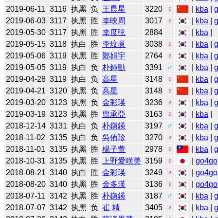
2019-06-11
3116
执黑
负
王晨星
3220
♀
|
kba
|
2019-06-03
3117
执黑
胜
李映周
3017
♀
|
kba
|
2019-05-30
3117
执黑
胜
李度弦
2884
|
kba
|
2019-05-15
3118
执白
胜
李玟眞
3038
♀
|
kba
|
2019-05-06
3119
执黑
胜
鄭娟宇
2764
♀
|
kba
|
2019-05-05
3119
执白
负
朴鐘勳
3391
♂
|
kba
|
2019-04-28
3119
执白
负
高星
3148
♀
|
kba
|
2019-04-21
3120
执黑
负
高星
3148
♀
|
kba
|
2019-03-20
3123
执黑
负
金彩瑛
3236
♀
|
kba
|
2019-03-19
3123
执黑
胜
曺承亞
3163
♀
|
kba
|
2018-12-14
3131
执白
负
朴鎭鍈
3197
♂
|
kba
|
2018-11-02
3135
执白
负
吳侑珍
3270
♀
|
kba
|
2018-11-01
3135
执黑
胜
楊子萱
2978
♀
|
kba
|
2018-10-31
3135
执黑
胜
上野愛咲美
3159
♀
|
go4go
2018-08-21
3140
执白
胜
金彩瑛
3249
♀
|
go4go
2018-08-20
3140
执黑
胜
金多瑛
3136
♀
|
go4go
2018-07-11
3142
执黑
胜
朴鎭鍈
3187
♂
|
kba
|
2018-07-07
3142
执黑
负
崔 精
3405
♀
|
kba
|