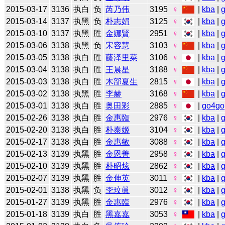
2015-03-17
3136
执白
负
芮乃伟
3195
♀
|
kba
|
2015-03-14
3137
执黑
负
朴志娟
3125
♀
|
kba
|
2015-03-10
3137
执黑
胜
金娜賢
2951
♀
|
kba
|
2015-03-06
3138
执黑
负
宋容慧
3103
♀
|
kba
|
2015-03-05
3138
执白
胜
藤泽里菜
3106
♀
|
kba
|
2015-03-04
3138
执白
胜
王晨星
3188
♀
|
kba
|
2015-03-03
3138
执白
胜
木部夏生
2815
♀
|
kba
|
2015-03-02
3138
执黑
胜
李赫
3168
♀
|
kba
|
2015-03-01
3138
执白
胜
奥田彩
2885
♀
|
go4go
2015-02-26
3138
执白
胜
金惠臨
2976
♀
|
kba
|
2015-02-20
3138
执白
胜
朴泰姬
3104
♀
|
kba
|
2015-02-17
3138
执白
胜
金惠敏
3088
♀
|
kba
|
2015-02-13
3139
执黑
胜
金恩善
2958
♀
|
kba
|
2015-02-10
3139
执黑
胜
朴昭炫
2862
♀
|
kba
|
2015-02-07
3139
执黑
胜
金伸英
3011
♀
|
kba
|
2015-02-01
3138
执黑
负
李玟眞
3012
♀
|
kba
|
2015-01-27
3139
执黑
胜
金惠臨
2976
♀
|
kba
|
2015-01-18
3139
执白
胜
黑嘉嘉
3053
♀
|
kba
|