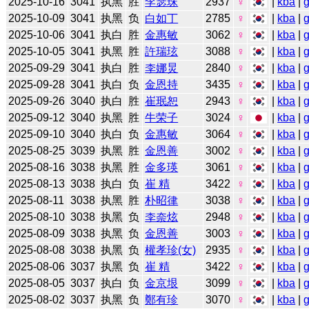
2025-10-16
3041
执黑
胜
李瑟珠
2937
♀
|
kba
|
2025-10-09
3041
执黑
负
白如丁
2785
♀
|
kba
|
2025-10-06
3041
执白
胜
金惠敏
3062
♀
|
kba
|
2025-10-05
3041
执黑
胜
許瑞玹
3088
♀
|
kba
|
2025-09-29
3041
执白
胜
李娜炅
2840
♀
|
kba
|
2025-09-28
3041
执白
负
金恩持
3435
♀
|
kba
|
2025-09-26
3040
执白
胜
崔珉恕
2943
♀
|
kba
|
2025-09-12
3040
执黑
胜
牛荣子
3024
♀
|
kba
|
2025-09-10
3040
执白
负
金惠敏
3064
♀
|
kba
|
2025-08-25
3039
执黑
胜
金恩善
3002
♀
|
kba
|
2025-08-16
3038
执黑
胜
金多瑛
3061
♀
|
kba
|
2025-08-13
3038
执白
负
崔 精
3422
♀
|
kba
|
2025-08-11
3038
执黑
胜
朴昭律
3038
♀
|
kba
|
2025-08-10
3038
执黑
负
李奈炫
2948
♀
|
kba
|
2025-08-09
3038
执黑
负
金恩善
3003
♀
|
kba
|
2025-08-08
3038
执黑
负
權孝珍(女)
2935
♀
|
kba
|
2025-08-06
3037
执黑
负
崔 精
3422
♀
|
kba
|
2025-08-05
3037
执白
负
金京垠
3099
♀
|
kba
|
2025-08-02
3037
执黑
负
鄭有珍
3070
♀
|
kba
|