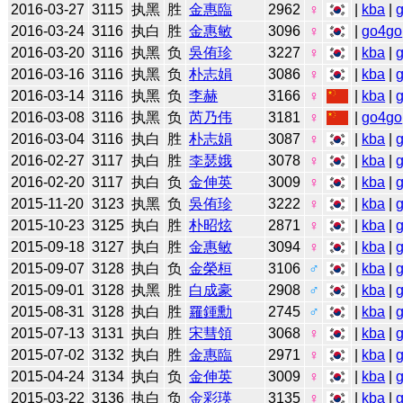
2016-03-27
3115
执黑
胜
金惠臨
2962
♀
|
kba
|
2016-03-24
3116
执白
胜
金惠敏
3096
♀
|
go4go
2016-03-20
3116
执黑
负
吳侑珍
3227
♀
|
kba
|
2016-03-16
3116
执黑
负
朴志娟
3086
♀
|
kba
|
2016-03-14
3116
执黑
负
李赫
3166
♀
|
kba
|
2016-03-08
3116
执黑
负
芮乃伟
3181
♀
|
go4go
2016-03-04
3116
执白
胜
朴志娟
3087
♀
|
kba
|
2016-02-27
3117
执白
胜
李瑟娥
3078
♀
|
kba
|
2016-02-20
3117
执白
负
金伸英
3009
♀
|
kba
|
2015-11-20
3123
执黑
负
吳侑珍
3222
♀
|
kba
|
2015-10-23
3125
执白
胜
朴昭炫
2871
♀
|
kba
|
2015-09-18
3127
执白
胜
金惠敏
3094
♀
|
kba
|
2015-09-07
3128
执白
负
金榮桓
3106
♂
|
kba
|
2015-09-01
3128
执黑
胜
白成豪
2908
♂
|
kba
|
2015-08-31
3128
执白
胜
羅鍾勳
2745
♂
|
kba
|
2015-07-13
3131
执白
胜
宋彗領
3068
♀
|
kba
|
2015-07-02
3132
执白
胜
金惠臨
2971
♀
|
kba
|
2015-04-24
3134
执白
负
金伸英
3009
♀
|
kba
|
2015-03-22
3136
执白
负
金彩瑛
3135
♀
|
kba
|