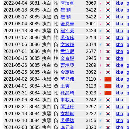
2022-04-04
3081
执白
胜
李玟眞
3069
♀
|
kba
|
2021-08-18
3085
执白
负
崔 精
3422
♀
|
kba
|
2021-08-17
3085
执黑
负
崔 精
3422
♀
|
kba
|
2021-08-04
3085
执白
胜
金恩善
3001
♀
|
kba
|
2021-07-13
3085
执黑
负
崔宰榮
3424
♂
|
kba
|
2021-07-07
3086
执白
胜
吳侑珍
3254
♀
|
kba
|
2021-07-06
3086
执白
负
文敏鍾
3374
♂
|
kba
|
2021-07-01
3086
执白
胜
尹泳珉
2677
♀
|
kba
|
2021-06-15
3085
执白
胜
金京垠
2945
♀
|
kba
|
2021-05-26
3085
执白
负
曺承亞
3209
♀
|
kba
|
2021-05-25
3085
执白
胜
金惠敏
3092
♀
|
kba
|
2021-04-02
3084
执黑
负
芮乃伟
3110
♀
|
kba
|
2021-04-01
3084
执黑
负
王爽
3123
♀
|
kba
|
2021-03-31
3084
执黑
胜
徐晶琦
2923
♀
|
kba
|
2021-03-06
3084
执白
负
申載元
3242
♂
|
kba
|
2021-02-21
3084
执白
负
琴沚玗
3297
♂
|
kba
|
2021-02-13
3084
执黑
负
玄釉斌
3222
♂
|
kba
|
2021-02-10
3084
执黑
负
吳秉祐
3156
♂
|
kba
|
2021-02-03
3085
执白
负
李元道
3320
♂
|
kba
|