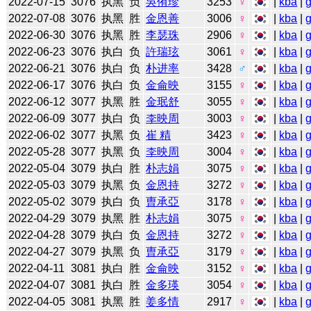
2022-07-15
3076
执黑
负
吳侑珍
3253
♀
|
kba
|
2022-07-08
3076
执黑
胜
金恩善
3006
♀
|
kba
|
2022-06-30
3076
执黑
胜
李瑟珠
2906
♀
|
kba
|
2022-06-23
3076
执白
负
許瑞玹
3061
♀
|
kba
|
2022-06-21
3076
执白
负
朴进率
3428
♂
|
kba
|
2022-06-17
3076
执白
负
金侖映
3155
♀
|
kba
|
2022-06-12
3077
执黑
胜
金珉舒
3055
♀
|
kba
|
2022-06-09
3077
执白
负
李映周
3003
♀
|
kba
|
2022-06-02
3077
执黑
负
崔 精
3423
♀
|
kba
|
2022-05-28
3077
执黑
负
李映周
3004
♀
|
kba
|
2022-05-04
3079
执白
胜
朴志娟
3075
♀
|
kba
|
2022-05-03
3079
执黑
负
金恩持
3272
♀
|
kba
|
2022-05-02
3079
执白
负
曺承亞
3178
♀
|
kba
|
2022-04-29
3079
执黑
胜
朴志娟
3075
♀
|
kba
|
2022-04-28
3079
执白
负
金恩持
3272
♀
|
kba
|
2022-04-27
3079
执黑
负
曺承亞
3179
♀
|
kba
|
2022-04-11
3081
执白
胜
金侖映
3152
♀
|
kba
|
2022-04-07
3081
执白
胜
金多瑛
3054
♀
|
kba
|
2022-04-05
3081
执黑
胜
姜多情
2917
♀
|
kba
|