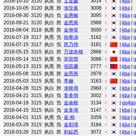
2016-10-10
3120
执黑
负
文度媛
3014
♀
|
kba
|
2016-10-05
3120
执黑
胜
李玟眞
3008
♀
|
kba
|
2016-09-30
3120
执白
负
金惠敏
3095
♀
|
kba
|
2016-09-21
3120
执白
胜
金恩善
2988
♀
|
kba
|
2016-08-04
3118
执黑
胜
金伸英
3000
♀
|
kba
|
2016-07-19
3117
执黑
负
徐奉洙
3162
♂
|
kba
|
2016-07-15
3117
执白
负
芮乃伟
3181
♀
|
kba
|
2016-05-15
3115
执白
胜
万波奈穂
2866
♀
|
kba
|
2016-05-14
3115
执黑
负
宋容慧
3086
♀
|
kba
|
2016-05-13
3115
执黑
胜
張凱馨
2777
♀
|
kba
|
2016-05-08
3115
执黑
胜
金恩善
2979
♀
|
kba
|
2016-05-03
3115
执黑
负
李赫
3163
♀
|
kba
|
2016-04-28
3115
执白
胜
李映周
2960
♀
|
kba
|
2016-04-21
3115
执白
负
姜多情
3002
♀
|
kba
|
2016-04-19
3115
执白
负
金侖映
3134
♀
|
go4go
2016-04-15
3115
执白
负
金多瑛
3147
♀
|
kba
|
2016-04-01
3115
执黑
负
崔 精
3359
♀
|
kba
|
2016-03-29
3115
执黑
负
金彩瑛
3184
♀
|
kba
|
2016-03-28
3115
执白
胜
朴鋕恩
3072
♀
|
kba
|