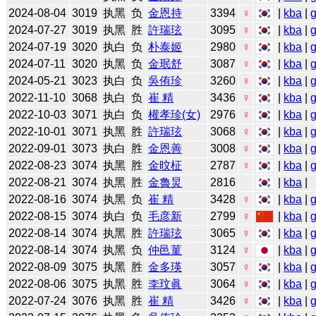
2024-08-04
3019
执黑
负
金恩持
3394
♀
|
kba
|
2024-07-27
3019
执黑
胜
許瑞玹
3095
♀
|
kba
|
2024-07-19
3020
执白
负
朴泰姬
2980
♀
|
kba
|
2024-07-11
3020
执黑
负
金珉舒
3087
♀
|
kba
|
2024-05-21
3023
执白
负
吳侑珍
3260
♀
|
kba
|
2022-11-10
3068
执白
负
崔 精
3436
♀
|
kba
|
2022-10-03
3071
执白
负
權孝珍(女)
2976
♀
|
kba
|
2022-10-01
3071
执黑
胜
許瑞玹
3068
♀
|
kba
|
2022-09-01
3073
执白
胜
金恩善
3008
♀
|
kba
|
2022-08-23
3074
执黑
胜
金旼柾
2787
♀
|
kba
|
2022-08-21
3074
执黑
胜
金魯炅
2816
|
kba
|
2022-08-16
3074
执黑
负
崔 精
3428
♀
|
kba
|
2022-08-15
3074
执白
负
毛彦新
2799
♀
|
kba
|
2022-08-14
3074
执黑
胜
許瑞玹
3065
♀
|
kba
|
2022-08-14
3074
执黑
负
仲邑菫
3124
♀
|
kba
|
2022-08-09
3075
执黑
胜
金多瑛
3057
♀
|
kba
|
2022-08-06
3075
执黑
胜
李玟眞
3064
♀
|
kba
|
2022-07-24
3076
执黑
胜
崔 精
3426
♀
|
kba
|