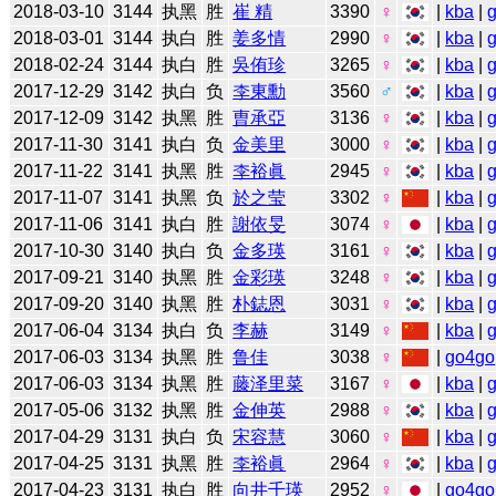
2018-03-10
3144
执黑
胜
崔 精
3390
♀
|
kba
|
2018-03-01
3144
执白
胜
姜多情
2990
♀
|
kba
|
2018-02-24
3144
执白
胜
吳侑珍
3265
♀
|
kba
|
2017-12-29
3142
执白
负
李東勳
3560
♂
|
kba
|
2017-12-09
3142
执黑
胜
曺承亞
3136
♀
|
kba
|
2017-11-30
3141
执白
负
金美里
3000
♀
|
kba
|
2017-11-22
3141
执黑
胜
李裕眞
2945
♀
|
kba
|
2017-11-07
3141
执黑
负
於之莹
3302
♀
|
kba
|
2017-11-06
3141
执白
胜
謝依旻
3074
♀
|
kba
|
2017-10-30
3140
执白
负
金多瑛
3161
♀
|
kba
|
2017-09-21
3140
执黑
胜
金彩瑛
3248
♀
|
kba
|
2017-09-20
3140
执黑
胜
朴鋕恩
3031
♀
|
kba
|
2017-06-04
3134
执白
负
李赫
3149
♀
|
kba
|
2017-06-03
3134
执黑
胜
鲁佳
3038
♀
|
go4go
2017-06-03
3134
执黑
胜
藤泽里菜
3167
♀
|
kba
|
2017-05-06
3132
执黑
胜
金伸英
2988
♀
|
kba
|
2017-04-29
3131
执白
负
宋容慧
3060
♀
|
kba
|
2017-04-25
3131
执黑
胜
李裕眞
2964
♀
|
kba
|
2017-04-23
3131
执白
胜
向井千瑛
2952
♀
|
go4go