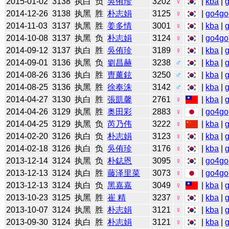
2015-01-02
3138
执白
负
吳侑珍
3202
♀
|
kba
|
2014-12-26
3138
执黑
胜
朴志娟
3125
♀
|
go4go
2014-11-03
3137
执黑
胜
姜多情
3001
♀
|
kba
|
2014-10-08
3137
执黑
负
朴志娟
3124
♀
|
go4go
2014-09-12
3137
执白
胜
吳侑珍
3189
♀
|
kba
|
2014-09-01
3136
执黑
负
劉昌赫
3238
♂
|
kba
|
2014-08-26
3136
执白
胜
曺薰鉉
3250
♂
|
kba
|
2014-08-25
3136
执黑
胜
徐奉洙
3142
♂
|
kba
|
2014-04-27
3130
执白
胜
張凱馨
2761
♀
|
kba
|
2014-04-26
3129
执黑
胜
奥田彩
2883
♀
|
go4go
2014-04-25
3129
执黑
负
芮乃伟
3222
♀
|
kba
|
2014-02-20
3126
执白
负
朴志娟
3123
♀
|
kba
|
2014-02-18
3126
执白
负
吳侑珍
3176
♀
|
kba
|
2013-12-14
3124
执黑
负
朴鋕恩
3095
♀
|
go4go
2013-12-13
3124
执白
胜
藤泽里菜
3073
♀
|
go4go
2013-12-13
3124
执白
负
黑嘉嘉
3049
♀
|
kba
|
2013-10-23
3125
执黑
胜
崔 精
3237
♀
|
kba
|
2013-10-07
3124
执黑
胜
朴志娟
3121
♀
|
kba
|
2013-09-30
3124
执白
胜
朴志娟
3121
♀
|
kba
|