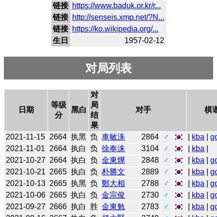
链接
https://www.baduk.or.kr/r...
链接
http://senseis.xmp.net/?N...
链接
https://ko.wikipedia.org/...
生日
1957-02-12
对局列表
对
等级
局
日期
黑白
对手
棋
分
结
果
2021-11-15
2664
执黑
负
車敏洙
2864
♂
|
kba
|
g
2021-11-01
2664
执白
负
徐奉洙
3104
♂
|
kba
|
2021-10-27
2664
执白
负
金東燁
2848
♂
|
kba
|
g
2021-10-21
2665
执白
负
朴勝文
2889
♂
|
kba
|
g
2021-10-13
2665
执黑
负
鄭大相
2788
♂
|
kba
|
g
2021-10-06
2665
执白
负
金宗俊
2730
♂
|
kba
|
g
2021-09-27
2666
执白
胜
金東勉
2783
♂
|
kba
|
g