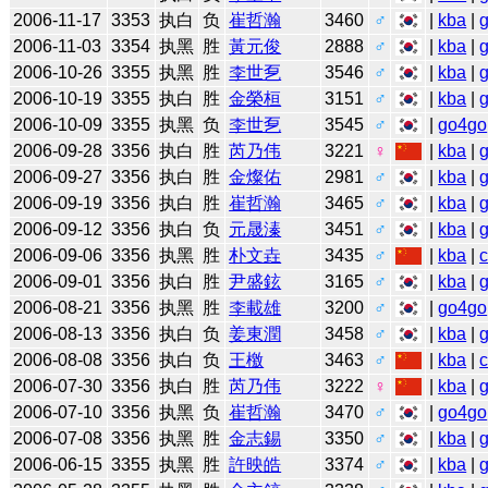
2006-11-17
3353
执白
负
崔哲瀚
3460
♂
|
kba
|
2006-11-03
3354
执黑
胜
黃元俊
2888
♂
|
kba
|
2006-10-26
3355
执黑
胜
李世乭
3546
♂
|
kba
|
2006-10-19
3355
执白
胜
金榮桓
3151
♂
|
kba
|
2006-10-09
3355
执黑
负
李世乭
3545
♂
|
go4go
2006-09-28
3356
执白
胜
芮乃伟
3221
♀
|
kba
|
2006-09-27
3356
执白
胜
金燦佑
2981
♂
|
kba
|
2006-09-19
3356
执白
胜
崔哲瀚
3465
♂
|
kba
|
2006-09-12
3356
执白
负
元晟溱
3451
♂
|
kba
|
2006-09-06
3356
执黑
胜
朴文垚
3435
♂
|
kba
|
2006-09-01
3356
执白
胜
尹盛鉉
3165
♂
|
kba
|
2006-08-21
3356
执黑
胜
李載雄
3200
♂
|
go4go
2006-08-13
3356
执白
负
姜東潤
3458
♂
|
kba
|
2006-08-08
3356
执白
负
王檄
3463
♂
|
kba
|
2006-07-30
3356
执白
胜
芮乃伟
3222
♀
|
kba
|
2006-07-10
3356
执黑
负
崔哲瀚
3470
♂
|
go4go
2006-07-08
3356
执黑
胜
金志錫
3350
♂
|
kba
|
2006-06-15
3355
执黑
胜
許映皓
3374
♂
|
kba
|