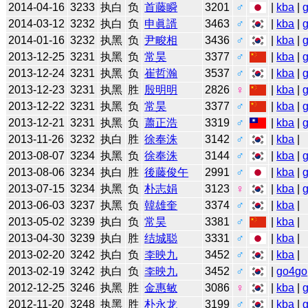
2014-04-16
3233
执白
负
首藤瞬
3201
♂
|
kba
|
2014-03-12
3232
执白
负
申眞諝
3463
♂
|
kba
|
2014-01-16
3232
执黑
负
尹畯相
3436
♂
|
kba
|
2013-12-25
3231
执黑
负
常昊
3377
♂
|
kba
|
2013-12-24
3231
执黑
负
崔哲瀚
3537
♂
|
kba
|
2013-12-23
3231
执黑
胜
殷明明
2826
♀
|
kba
|
2013-12-22
3231
执黑
负
常昊
3377
♂
|
kba
|
2013-12-21
3231
执黑
负
蕭正浩
3319
♂
|
kba
|
2013-11-26
3232
执白
胜
徐奉洙
3142
♂
|
kba
|
2013-08-07
3234
执黑
负
徐奉洙
3144
♂
|
kba
|
2013-08-06
3234
执白
胜
後藤俊午
2991
♂
|
kba
|
2013-07-15
3234
执黑
负
朴志娟
3123
♀
|
kba
|
2013-06-03
3237
执黑
负
韓雄奎
3374
♂
|
kba
|
2013-05-02
3239
执白
负
常昊
3381
♂
|
kba
|
2013-04-30
3239
执白
胜
结城聪
3331
♂
|
kba
|
2013-02-20
3242
执白
负
李映九
3452
♂
|
kba
|
2013-02-19
3242
执白
负
李映九
3452
♂
|
go4go
2012-12-25
3246
执黑
胜
金惠敏
3086
♀
|
kba
|
2012-11-20
3248
执黑
胜
朴永龙
3199
♂
|
kba
|