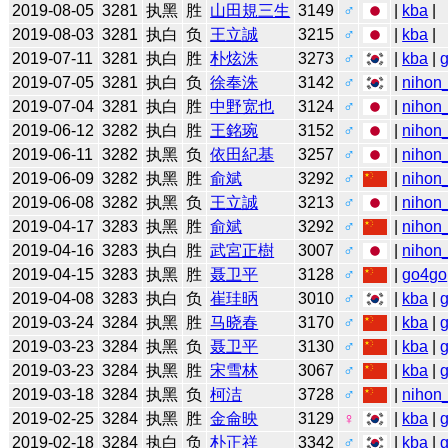
2019-08-05
3281
执黑
胜
山田規三生
3149
♂
|
kba
|
2019-08-03
3281
执白
负
王立誠
3215
♂
|
kba
|
2019-07-11
3281
执白
胜
朴炫洙
3273
♂
|
kba
|
2019-07-05
3281
执白
负
徐奉洙
3142
♂
|
nihon_
2019-07-04
3281
执白
胜
中野宽也
3124
♂
|
nihon_
2019-06-12
3282
执白
胜
王銘琬
3152
♂
|
nihon_
2019-06-11
3282
执黑
负
依田紀基
3257
♂
|
nihon_
2019-06-09
3282
执黑
胜
俞斌
3292
♂
|
nihon_
2019-06-08
3282
执黑
负
王立誠
3213
♂
|
nihon_
2019-04-17
3283
执黑
胜
俞斌
3292
♂
|
nihon_
2019-04-16
3283
执白
胜
武宮正樹
3007
♂
|
nihon_
2019-04-15
3283
执黑
胜
聂卫平
3128
♂
|
go4go
2019-04-08
3283
执白
负
崔珪昞
3010
♂
|
kba
|
2019-03-24
3284
执黑
胜
马晓春
3170
♂
|
kba
|
2019-03-23
3284
执黑
负
聂卫平
3130
♂
|
kba
|
2019-03-23
3284
执黑
胜
宋雪林
3067
♂
|
kba
|
2019-03-18
3284
执黑
负
柯洁
3728
♂
|
nihon_
2019-02-25
3284
执黑
胜
金侖映
3129
♀
|
kba
|
2019-02-18
3284
执白
负
朴正祥
3342
♂
|
kba
|