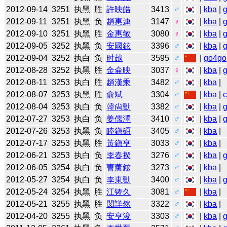
2012-09-14
3251
执黑
胜
許映皓
3413
♂
|
kba
|
2012-09-11
3251
执黑
负
趙惠連
3147
♀
|
kba
|
2012-09-10
3251
执黑
胜
金惠敏
3080
♀
|
kba
|
2012-09-05
3252
执黑
负
安國鉉
3396
♂
|
kba
|
2012-09-04
3252
执白
负
时越
3595
♂
|
go4go
2012-08-28
3252
执黑
胜
金侖映
3037
♀
|
kba
|
2012-08-11
3253
执白
胜
趙漢乘
3482
♂
|
kba
|
2012-08-07
3253
执黑
胜
俞斌
3304
♂
|
kba
|
2012-08-04
3253
执白
负
韓尙勳
3382
♂
|
kba
|
2012-07-27
3253
执白
负
姜儒澤
3410
♂
|
kba
|
2012-07-26
3253
执黑
负
睦鎭碩
3405
♂
|
kba
|
2012-07-17
3253
执黑
胜
黃鎭亨
3033
♂
|
kba
|
2012-06-21
3253
执白
负
李春揆
3276
♂
|
kba
|
2012-06-05
3254
执白
负
曺薰鉉
3273
♂
|
kba
|
2012-05-27
3254
执白
负
李東勳
3400
♂
|
kba
|
2012-05-24
3254
执黑
胜
江铸久
3081
♂
|
kba
|
2012-05-21
3255
执黑
胜
閔詳然
3322
♂
|
kba
|
2012-04-20
3255
执黑
负
安亨浚
3303
♂
|
kba
|