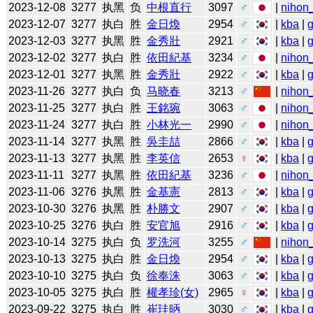
2023-12-08
3277
执黑
负
中根直行
3097
♂
|
nihon_
2023-12-07
3277
执白
胜
金日煥
2954
♂
|
kba
|
2023-12-03
3277
执黑
胜
金秀壯
2921
♂
|
kba
|
2023-12-02
3277
执白
胜
依田紀基
3234
♂
|
nihon_
2023-12-01
3277
执黑
胜
金秀壯
2922
♂
|
kba
|
2023-11-26
3277
执白
负
马晓春
3213
♂
|
nihon_
2023-11-25
3277
执白
胜
王銘琬
3063
♂
|
nihon_
2023-11-24
3277
执白
胜
小林光一
2990
♂
|
nihon_
2023-11-14
3277
执黑
胜
吳圭喆
2866
♂
|
kba
|
2023-11-13
3277
执黑
胜
李英信
2653
♀
|
kba
|
2023-11-11
3277
执黑
胜
依田紀基
3236
♂
|
nihon_
2023-11-06
3276
执黑
胜
金基憲
2813
♂
|
kba
|
2023-10-30
3276
执黑
胜
朴勝文
2907
♂
|
kba
|
2023-10-25
3276
执白
胜
安官旭
2916
♂
|
kba
|
2023-10-14
3275
执白
负
罗洗河
3255
♂
|
nihon_
2023-10-13
3275
执白
胜
金日煥
2954
♂
|
kba
|
2023-10-10
3275
执白
负
徐奉洙
3063
♂
|
kba
|
2023-10-05
3275
执白
胜
權孝珍(女)
2965
♀
|
kba
|
2023-09-22
3275
执白
胜
崔珪昞
3030
♂
|
kba
|