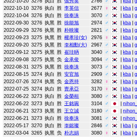
2022-10-20
3276
执白
胜
張秀英
2766
♂
|
kba
|
2022-10-10
3276
执白
胜
李英信
2677
♀
|
kba
|
2022-10-04
3276
执白
胜
徐奉洙
3070
♂
|
kba
|
2022-09-30
3276
执黑
胜
徐能旭
2974
♂
|
kba
|
2022-09-29
3276
执黑
胜
朴映璨
2821
♂
|
kba
|
2022-09-23
3275
执黑
胜
權孝珍(女)
2976
♀
|
kba
|
2022-09-20
3275
执黑
胜
李相勳(大)
2967
♂
|
kba
|
2022-09-12
3275
执黑
胜
崔珪昞
3040
♂
|
kba
|
2022-09-08
3275
执黑
负
金承俊
3094
♂
|
kba
|
2022-08-31
3275
执黑
胜
徐奉洙
3073
♂
|
kba
|
2022-08-15
3274
执白
胜
安官旭
2909
♂
|
kba
|
2022-07-26
3274
执黑
负
金恩持
3282
♀
|
kba
|
2022-07-25
3274
执白
胜
曺承亞
3170
♀
|
kba
|
2022-06-22
3273
执白
胜
金榮桓
3080
♂
|
kba
|
2022-06-22
3273
执白
胜
王銘琬
3104
♂
|
nihon_
2022-06-21
3273
执黑
胜
王立誠
3180
♂
|
nihon_
2022-06-21
3273
执白
胜
徐奉洙
3081
♂
|
nihon_
2022-05-17
3270
执白
胜
李鎔璨
2846
♂
|
kba
|
2022-03-04
3265
执黑
负
朴志娟
3080
♀
|
kba
|