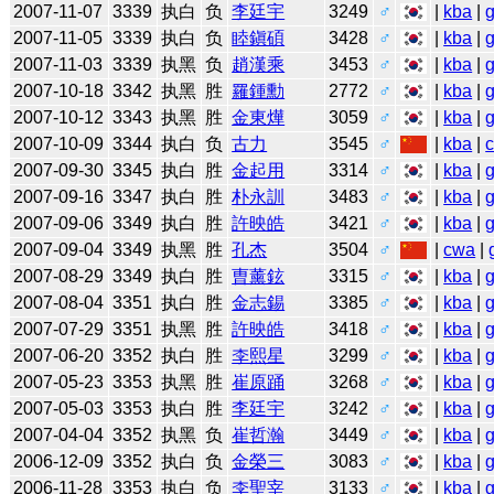
2007-11-07
3339
执白
负
李廷宇
3249
♂
|
kba
|
2007-11-05
3339
执白
负
睦鎭碩
3428
♂
|
kba
|
2007-11-03
3339
执黑
负
趙漢乘
3453
♂
|
kba
|
2007-10-18
3342
执黑
胜
羅鍾勳
2772
♂
|
kba
|
2007-10-12
3343
执黑
胜
金東燁
3059
♂
|
kba
|
2007-10-09
3344
执白
负
古力
3545
♂
|
kba
|
2007-09-30
3345
执白
胜
金起用
3314
♂
|
kba
|
2007-09-16
3347
执白
胜
朴永訓
3483
♂
|
kba
|
2007-09-06
3349
执白
胜
許映皓
3421
♂
|
kba
|
2007-09-04
3349
执黑
胜
孔杰
3504
♂
|
cwa
|
2007-08-29
3349
执白
胜
曺薰鉉
3315
♂
|
kba
|
2007-08-04
3351
执白
胜
金志錫
3385
♂
|
kba
|
2007-07-29
3351
执黑
胜
許映皓
3418
♂
|
kba
|
2007-06-20
3352
执白
胜
李熙星
3299
♂
|
kba
|
2007-05-23
3353
执黑
胜
崔原踊
3268
♂
|
kba
|
2007-05-03
3353
执白
胜
李廷宇
3242
♂
|
kba
|
2007-04-04
3352
执黑
负
崔哲瀚
3449
♂
|
kba
|
2006-12-09
3352
执白
负
金榮三
3083
♂
|
kba
|
2006-11-28
3353
执白
负
李聖宰
3133
♂
|
kba
|