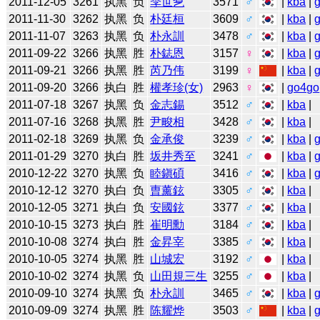
2011-12-05
3261
执黑
负
李世乭
3571
♂
|
kba
|
2011-11-30
3262
执黑
负
朴廷桓
3609
♂
|
kba
|
2011-11-07
3263
执黑
负
朴永訓
3478
♂
|
kba
|
2011-09-22
3266
执黑
胜
朴鋕恩
3157
♀
|
kba
|
2011-09-21
3266
执黑
胜
芮乃伟
3199
♀
|
kba
|
2011-09-20
3266
执白
胜
權孝珍(女)
2963
♀
|
go4go
2011-07-18
3267
执黑
负
金志錫
3512
♂
|
kba
|
2011-07-16
3268
执黑
胜
尹畯相
3428
♂
|
kba
|
2011-02-18
3269
执黑
负
金承俊
3239
♂
|
kba
|
2011-01-29
3270
执白
胜
坂井秀至
3241
♂
|
kba
|
2010-12-22
3270
执黑
负
睦鎭碩
3416
♂
|
kba
|
2010-12-12
3270
执白
负
曺薰鉉
3305
♂
|
kba
|
2010-12-05
3271
执白
负
安國鉉
3377
♂
|
kba
|
2010-10-15
3273
执白
胜
崔明勳
3184
♂
|
kba
|
2010-10-08
3274
执白
胜
金昇宰
3385
♂
|
kba
|
2010-10-05
3274
执黑
胜
山城宏
3192
♂
|
kba
|
2010-10-02
3274
执黑
负
山田規三生
3255
♂
|
kba
|
2010-09-10
3274
执黑
负
朴永訓
3465
♂
|
kba
|
2010-09-09
3274
执黑
胜
陈耀烨
3503
♂
|
kba
|