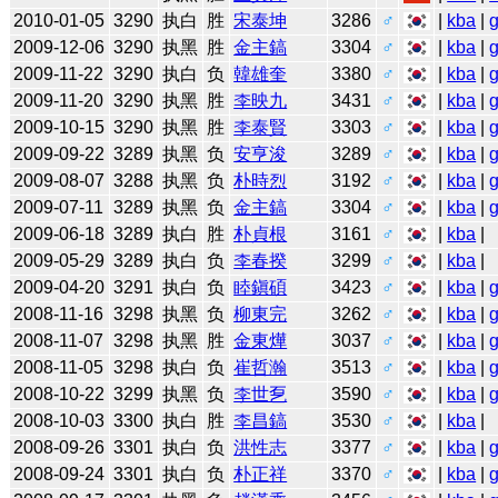
2010-01-05
3290
执白
胜
宋泰坤
3286
♂
|
kba
|
2009-12-06
3290
执黑
胜
金主鎬
3304
♂
|
kba
|
2009-11-22
3290
执白
负
韓雄奎
3380
♂
|
kba
|
2009-11-20
3290
执黑
胜
李映九
3431
♂
|
kba
|
2009-10-15
3290
执黑
胜
李泰賢
3303
♂
|
kba
|
2009-09-22
3289
执黑
负
安亨浚
3289
♂
|
kba
|
2009-08-07
3288
执黑
负
朴時烈
3192
♂
|
kba
|
2009-07-11
3289
执黑
负
金主鎬
3304
♂
|
kba
|
2009-06-18
3289
执白
胜
朴貞根
3161
♂
|
kba
|
2009-05-29
3289
执白
负
李春揆
3299
♂
|
kba
|
2009-04-20
3291
执白
负
睦鎭碩
3423
♂
|
kba
|
2008-11-16
3298
执黑
负
柳東完
3262
♂
|
kba
|
2008-11-07
3298
执黑
胜
金東燁
3037
♂
|
kba
|
2008-11-05
3298
执白
负
崔哲瀚
3513
♂
|
kba
|
2008-10-22
3299
执黑
负
李世乭
3590
♂
|
kba
|
2008-10-03
3300
执白
胜
李昌鎬
3530
♂
|
kba
|
2008-09-26
3301
执白
负
洪性志
3377
♂
|
kba
|
2008-09-24
3301
执白
负
朴正祥
3370
♂
|
kba
|