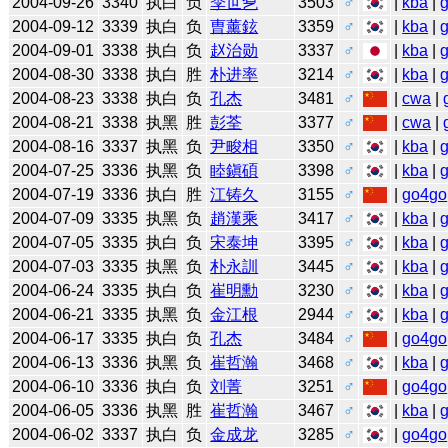
2004-09-26
3340
执白
负
李世乭
3503
♂
|
kba
|
2004-09-12
3339
执白
负
曺薰鉉
3359
♂
|
kba
|
2004-09-01
3338
执白
负
赵治勋
3337
♂
|
kba
|
2004-08-30
3338
执白
胜
朴进率
3214
♂
|
kba
|
2004-08-23
3338
执白
负
孔杰
3481
♂
|
cwa
|
2004-08-21
3338
执黑
胜
彭荃
3377
♂
|
cwa
|
2004-08-16
3337
执黑
负
尹畯相
3350
♂
|
kba
|
2004-07-25
3336
执黑
负
睦鎭碩
3398
♂
|
kba
|
2004-07-19
3336
执白
胜
江铸久
3155
♂
|
go4go
2004-07-09
3335
执黑
负
趙漢乘
3417
♂
|
kba
|
2004-07-05
3335
执白
负
宋泰坤
3395
♂
|
kba
|
2004-07-03
3335
执黑
负
朴永訓
3445
♂
|
kba
|
2004-06-24
3335
执白
负
崔明勳
3230
♂
|
kba
|
2004-06-21
3335
执黑
负
金江根
2944
♂
|
kba
|
2004-06-17
3335
执白
负
孔杰
3484
♂
|
go4go
2004-06-13
3336
执黑
负
崔哲瀚
3468
♂
|
kba
|
2004-06-10
3336
执白
负
刘菁
3251
♂
|
go4go
2004-06-05
3336
执黑
胜
崔哲瀚
3467
♂
|
kba
|
2004-06-02
3337
执白
负
金成龙
3285
♂
|
go4go