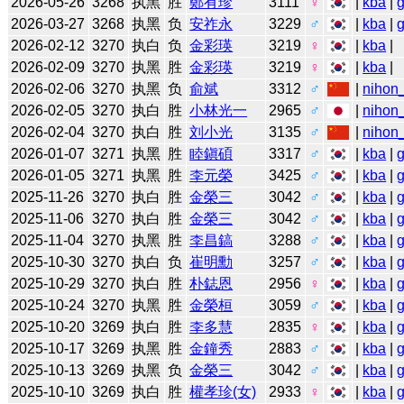
2026-05-26
3268
执黑
胜
鄭有珍
3111
♀
|
kba
|
2026-03-27
3268
执黑
负
安祚永
3229
♂
|
kba
|
2026-02-12
3270
执白
负
金彩瑛
3219
♀
|
kba
|
2026-02-09
3270
执黑
胜
金彩瑛
3219
♀
|
kba
|
2026-02-06
3270
执黑
负
俞斌
3312
♂
|
nihon_
2026-02-05
3270
执白
胜
小林光一
2965
♂
|
nihon_
2026-02-04
3270
执白
胜
刘小光
3135
♂
|
nihon_
2026-01-07
3271
执黑
胜
睦鎭碩
3317
♂
|
kba
|
2026-01-05
3271
执黑
胜
李元榮
3425
♂
|
kba
|
2025-11-26
3270
执白
胜
金榮三
3042
♂
|
kba
|
2025-11-06
3270
执白
胜
金榮三
3042
♂
|
kba
|
2025-11-04
3270
执黑
胜
李昌鎬
3288
♂
|
kba
|
2025-10-30
3270
执白
负
崔明勳
3257
♂
|
kba
|
2025-10-29
3270
执白
胜
朴鋕恩
2956
♀
|
kba
|
2025-10-24
3270
执黑
胜
金榮桓
3059
♂
|
kba
|
2025-10-20
3269
执白
胜
李多慧
2835
♀
|
kba
|
2025-10-17
3269
执黑
胜
金鐘秀
2883
♂
|
kba
|
2025-10-13
3269
执黑
负
金榮三
3042
♂
|
kba
|
2025-10-10
3269
执白
胜
權孝珍(女)
2933
♀
|
kba
|