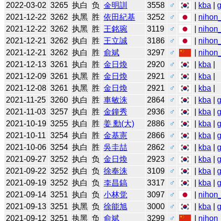
2022-03-02
3265
执白
负
金明訓
3558
♂
|
kba
|
2021-12-22
3262
执黑
胜
依田紀基
3252
♂
|
nihon_
2021-12-22
3262
执黑
胜
王銘琬
3119
♂
|
nihon_
2021-12-21
3262
执白
胜
王立誠
3186
♂
|
nihon_
2021-12-21
3262
执白
胜
俞斌
3297
♂
|
nihon_
2021-12-13
3261
执白
胜
金日煥
2920
♂
|
kba
|
2021-12-09
3261
执黑
胜
金日煥
2921
♂
|
kba
|
2021-12-08
3261
执黑
胜
金日煥
2921
♂
|
kba
|
2021-11-25
3260
执白
胜
車敏洙
2864
♂
|
kba
|
2021-11-03
3257
执白
胜
金鐘秀
2936
♂
|
kba
|
2021-10-19
3255
执白
胜
姜 勳(大)
2886
♂
|
kba
|
2021-10-11
3254
执白
胜
金基憲
2866
♂
|
kba
|
2021-10-06
3254
执白
胜
吳圭喆
2862
♂
|
kba
|
2021-09-27
3252
执白
负
金日煥
2923
♂
|
kba
|
2021-09-22
3252
执白
负
徐奉洙
3109
♂
|
kba
|
2021-09-19
3252
执白
负
李昌鎬
3317
♂
|
kba
|
2021-09-14
3251
执白
负
小林觉
3097
♂
|
nihon_
2021-09-13
3251
执黑
负
徐能旭
3000
♂
|
kba
|
2021-09-12
3251
执黑
负
俞斌
3299
♂
|
nihon_