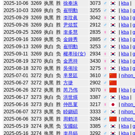
2025-10-06
3269
执黑
胜
徐奉洙
3073
♂
|
kba
|
2025-10-03
3269
执白
负
崔明勳
3255
♂
|
kba
|
2025-09-29
3269
执黑
胜
李玟眞
3042
♀
|
kba
|
2025-09-26
3269
执白
胜
尹炫晳
2912
♂
|
kba
|
2025-09-25
3269
执白
胜
李多慧
2835
♀
|
kba
|
2025-09-16
3269
执黑
负
金鐘秀
2885
♂
|
kba
|
2025-09-13
3269
执白
负
崔明勳
3253
♂
|
kba
|
2025-09-11
3269
执白
负
權孝珍(女)
2934
♀
|
kba
|
2025-08-19
3270
执白
负
金恩持
3430
♀
|
kba
|
2025-08-18
3270
执黑
胜
吳侑珍
3275
♀
|
kba
|
2025-07-01
3272
执白
负
芈昱廷
3610
♂
|
nihon_
2025-06-27
3272
执黑
胜
方捷
2902
♂
2025-06-26
3272
执黑
胜
芮乃伟
3070
♀
|
kba
|
2025-06-17
3273
执白
负
洪世煐
3387
♂
|
kba
|
2025-06-16
3273
执白
胜
仲邑菫
3217
♀
|
nihon_
2025-06-07
3273
执黑
负
睦鎭碩
3333
♂
|
nihon_
2025-06-06
3273
执黑
胜
周鹤洋
3284
♂
|
nihon_
2025-05-19
3274
执黑
负
安國鉉
3385
♂
|
kba
|
2025-05-16
3274
执黑
胜
李昌鎬
3292
♂
|
kba
|