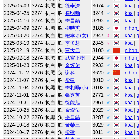
2025-05-09
3274
执黑
胜
徐奉洙
3074
♂
|
kba
|
2025-04-25
3274
执白
胜
崔明勳
3244
♂
|
kba
|
2025-04-16
3274
执白
负
李昌鎬
3293
♂
|
kba
|
2025-04-09
3274
执黑
胜
柳時熏
3185
♂
|
nihon_
2025-03-20
3274
执白
胜
權孝珍(女)
2947
♀
|
kba
|
2025-03-19
3274
执白
胜
李多慧
2845
♀
|
kba
|
2025-02-19
3274
执白
负
曹大元
3100
♂
|
nihon_
2025-02-18
3274
执黑
胜
武宮正樹
2944
♂
|
nihon_
2025-01-23
3275
执白
胜
金燦佑
2932
♂
|
kba
|
2024-11-12
3276
执黑
负
谢科
3620
♂
|
nihon_
2024-11-07
3276
执白
胜
梁建
3010
♂
|
kba
|
2024-11-04
3276
执黑
胜
李相勳(小)
3102
♂
|
kba
|
2024-11-01
3276
执白
胜
張秀英
2771
♂
|
kba
|
2024-10-31
3276
执白
胜
徐能旭
2961
♂
|
kba
|
2024-10-25
3276
执白
胜
金燦佑
2929
♂
|
kba
|
2024-10-22
3276
执黑
负
李昌鎬
3287
♂
|
kba
|
2024-10-18
3276
执白
胜
金榮三
3029
♂
|
kba
|
2024-10-17
3276
执白
负
梁建
3011
♂
|
kba
|