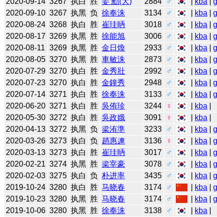
2020-09-14
3267
执白
胜
姜 勳(大)
2884
♂
|
kba
|
2020-09-10
3267
执黑
负
徐奉洙
3134
♂
|
kba
|
2020-08-24
3268
执白
胜
崔珪昞
3018
♂
|
kba
|
2020-08-17
3269
执黑
胜
徐能旭
3006
♂
|
kba
|
2020-08-11
3269
执黑
胜
金日煥
2933
♂
|
kba
|
2020-08-05
3270
执黑
胜
車敏洙
2873
♂
|
kba
|
2020-07-29
3270
执白
胜
金秀壯
2992
♂
|
kba
|
2020-07-23
3270
执白
胜
金鐘秀
2948
♂
|
kba
|
2020-07-14
3271
执白
胜
徐奉洙
3133
♂
|
kba
|
2020-06-20
3271
执白
胜
吳侑珍
3244
♀
|
kba
|
2020-05-30
3272
执白
胜
吳政娥
3091
♀
|
kba
|
2020-04-13
3272
执黑
负
梁洧準
3233
♂
|
kba
|
2020-03-26
3273
执白
负
趙惠連
3136
♀
|
kba
|
2020-03-13
3273
执白
胜
崔珪昞
3017
♂
|
kba
|
2020-02-21
3274
执黑
胜
梁宰豪
3078
♂
|
kba
|
2020-02-03
3275
执白
负
朴进率
3435
♂
|
kba
|
2019-10-24
3280
执白
胜
马晓春
3174
♂
|
kba
|
2019-10-23
3280
执黑
胜
马晓春
3174
♂
|
kba
|
2019-10-06
3280
执黑
胜
徐奉洙
3138
♂
|
kba
|