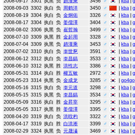
2008-09-17
3301
执黑
负
趙漢乘
3456
♂
|
kba
|
2008-09-03
3302
执白
负
周鹤洋
3450
♂
|
kba
|
2008-08-19
3304
执白
负
金炯佑
3326
♂
|
kba
|
2008-08-17
3304
执白
负
姜儒澤
3404
♂
|
kba
|
2008-08-02
3306
执黑
负
崔哲瀚
3499
♂
|
kba
|
2008-07-10
3309
执黑
胜
金起用
3328
♂
|
kba
|
2008-07-04
3309
执黑
负
趙漢乘
3453
♂
|
kba
|
2008-07-02
3310
执白
负
李世乭
3591
♂
|
kba
|
2008-06-12
3312
执白
负
李昌鎬
3533
♂
|
kba
|
2008-06-10
3312
执黑
胜
洪性志
3386
♂
|
kba
|
2008-05-31
3314
执白
胜
權五敏
2972
♂
|
kba
|
2008-05-23
3314
执黑
负
金成龙
3285
♂
|
go4go
2008-05-16
3315
执白
负
李元道
3298
♂
|
kba
|
2008-05-15
3315
执黑
负
李昌鎬
3534
♂
|
kba
|
2008-05-09
3316
执白
胜
金昇宰
3295
♂
|
kba
|
2008-05-05
3317
执黑
胜
姜儒澤
3395
♂
|
kba
|
2008-04-20
3319
执白
负
洪旼杓
3322
♂
|
kba
|
2008-04-17
3319
执白
胜
白洪淅
3399
♂
|
kba
|
2008-02-29
3324
执黑
负
元晟溱
3469
♂
|
kba
|