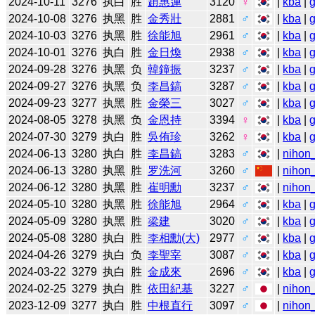
2024-10-11
3276
执白
胜
趙惠連
3120
♀
|
kba
|
2024-10-08
3276
执黑
胜
金秀壯
2881
♂
|
kba
|
2024-10-03
3276
执黑
胜
徐能旭
2961
♂
|
kba
|
2024-10-01
3276
执白
胜
金日煥
2938
♂
|
kba
|
2024-09-28
3276
执黑
负
韓鐘振
3237
♂
|
kba
|
2024-09-27
3276
执黑
负
李昌鎬
3287
♂
|
kba
|
2024-09-23
3277
执黑
胜
金榮三
3027
♂
|
kba
|
2024-08-05
3278
执黑
负
金恩持
3394
♀
|
kba
|
2024-07-30
3279
执白
胜
吳侑珍
3262
♀
|
kba
|
2024-06-13
3280
执白
胜
李昌鎬
3283
♂
|
nihon_
2024-06-13
3280
执黑
胜
罗洗河
3260
♂
|
nihon_
2024-06-12
3280
执黑
胜
崔明勳
3237
♂
|
nihon_
2024-05-10
3280
执黑
胜
徐能旭
2964
♂
|
kba
|
2024-05-09
3280
执黑
胜
梁建
3020
♂
|
kba
|
2024-05-08
3280
执白
胜
李相勳(大)
2977
♂
|
kba
|
2024-04-26
3279
执白
负
李聖宰
3087
♂
|
kba
|
2024-03-22
3279
执白
胜
金成來
2696
♂
|
kba
|
2024-02-25
3279
执白
胜
依田紀基
3227
♂
|
nihon_
2023-12-09
3277
执白
胜
中根直行
3097
♂
|
nihon_