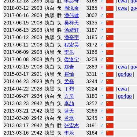
2018-12-18
2899
执黑
胜
李必奇
3168
♂
|
cwa
|
go
2018-03-12
2903
执白
负
周泓余
3165
♀
|
cwa
|
go
2017-06-16
2908
执黑
胜
潘伟健
3002
♂
2017-06-15
2908
执白
负
吴梓天
3135
♂
2017-06-13
2908
执黑
胜
汤靖轩
3187
♂
2017-06-12
2908
执黑
负
潘亭宇
3185
♂
2017-06-11
2908
执白
负
程宏昊
3172
♂
2017-06-09
2908
执黑
负
李乐
3166
♂
2017-06-08
2908
执白
负
娄洛宁
3208
♂
2017-02-15
2908
执白
负
郑岩
2889
♀
|
cwa
|
go
2015-03-17
2921
执黑
负
崔灿
3311
♂
|
go4go
|
2014-04-23
2928
执白
负
孟磊
3244
♂
2014-04-22
2928
执黑
负
丁烈
3224
♂
|
cwa
|
2013-09-27
2934
执白
负
方昊
3180
♂
|
go4go
|
2013-03-23
2942
执白
负
李劼
3252
♂
2013-03-21
2942
执黑
负
蓝天
3266
♂
2013-03-20
2942
执白
负
孟磊
3245
♂
2013-03-17
2942
执白
胜
张宏杰
3191
♂
2013-03-16
2942
执黑
负
李乐
3164
♂