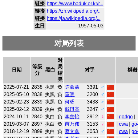
链接
https://www.baduk.or.kr/r...
链接
https://zh.wikipedia.org/...
链接
https://ja.wikipedia.org/...
生日
1957-05-03
对局列表
对
等级
局
日期
黑白
对手
棋谱
分
结
果
2025-07-21
2838
执黑
负
陈豪鑫
3391
♂
2025-05-10
2838
执黑
负
董明
3200
♂
2025-02-23
2839
执黑
负
何旸
3438
♂
2025-02-12
2839
执白
负
戴琪高
3247
♂
2024-10-11
2840
执白
负
李鑫怡
2912
♀
|
go4go
|
2019-03-07
2897
执白
负
芮乃伟
3153
♀
|
cwa
|
go
2018-12-19
2899
执白
负
蔡文鑫
3053
♂
|
cwa
|
go