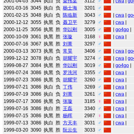
2001-04-03
3044
执白
负
梁伟棠
3112
♂
|
cwa
|
go
2001-03-16
3045
执白
负
杨士海
3201
♂
2001-02-15
3048
执白
负
陈临新
3043
♂
|
cwa
|
go
2000-12-12
3055
执黑
负
聂卫平
3279
♂
|
cwa
|
2000-11-25
3056
执黑
胜
华以刚
3005
♂
|
go4go
|
2000-10-09
3061
执黑
胜
张璇
3168
♀
|
cwa
|
2000-07-16
3067
执黑
胜
刘菁
3297
♂
2000-03-13
3073
执黑
负
常昊
3406
♂
|
cwa
|
go
1999-12-12
3078
执白
负
胡耀宇
3274
♂
|
cwa
|
go
1999-08-27
3084
执黑
胜
华以刚
3019
♂
|
go4go
|
1999-07-24
3086
执黑
负
罗洗河
3355
♂
|
cwa
|
1999-07-23
3086
执黑
负
胡耀宇
3260
♂
|
cwa
|
1999-07-21
3086
执白
负
丁伟
3269
♂
|
cwa
|
1999-07-19
3086
执白
负
刘菁
3261
♂
|
cwa
|
1999-07-17
3086
执黑
负
张璇
3185
♀
|
cwa
|
1999-07-16
3086
执白
胜
王磊
3340
♂
|
cwa
|
1999-07-15
3086
执黑
胜
杨晖
2987
♀
|
cwa
|
1999-07-13
3086
执白
胜
方天丰
3031
♂
|
cwa
|
1999-03-20
3090
执黑
胜
阮云生
3033
♂