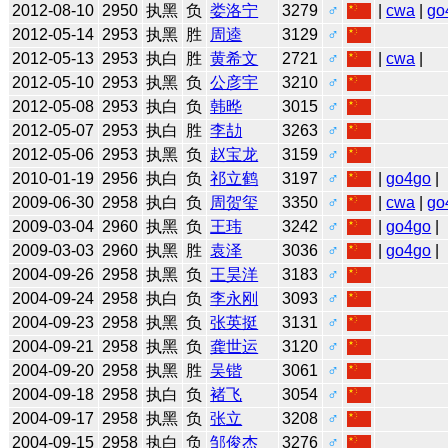
2012-08-10
2950
执黑
负
娄洛宁
3279
♂
|
cwa
|
go
2012-05-14
2953
执黑
胜
周逵
3129
♂
2012-05-13
2953
执白
胜
黄希文
2721
♂
|
cwa
|
2012-05-10
2953
执黑
负
公彦宇
3210
♂
2012-05-08
2953
执白
负
韩晔
3015
♂
2012-05-07
2953
执白
胜
李劼
3263
♂
2012-05-06
2953
执黑
负
赵宝龙
3159
♂
2010-01-19
2956
执白
负
祁立鹤
3197
♂
|
go4go
|
2009-06-30
2958
执白
负
周贺玺
3350
♂
|
cwa
|
go
2009-03-04
2960
执黑
负
王玮
3242
♂
|
go4go
|
2009-03-03
2960
执黑
胜
袁泽
3036
♂
|
go4go
|
2004-09-26
2958
执黑
负
王昊洋
3183
♂
2004-09-24
2958
执白
负
李永刚
3093
♂
2004-09-23
2958
执黑
负
张英挺
3131
♂
2004-09-21
2958
执黑
负
龚世运
3120
♂
2004-09-20
2958
执黑
胜
吴锴
3061
♂
2004-09-18
2958
执白
负
褚飞
3054
♂
2004-09-17
2958
执黑
负
张立
3208
♂
2004-09-15
2958
执白
负
邹俊杰
3276
♂