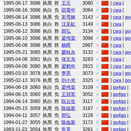
1995-06-17
3086
执黑
胜
王元
3080
♂
|
cwa
|
1995-06-16
3086
执白
负
邵震中
3084
♂
|
cwa
|
1995-06-14
3086
执黑
负
宋雪林
3143
♂
|
cwa
|
go
1995-06-13
3086
执白
胜
汪见虹
3149
♂
|
cwa
|
1995-06-12
3086
执白
胜
郑弘
3134
♂
|
cwa
|
go
1995-06-10
3086
执黑
胜
梁伟棠
3096
♂
|
cwa
|
go
1995-06-09
3086
执黑
胜
杨晖
2997
♀
|
cwa
|
1995-05-21
3085
执黑
胜
廖桂永
3132
♂
|
cwa
|
go
1995-04-08
3081
执白
负
张文东
3283
♂
|
cwa
|
1995-04-06
3080
执黑
胜
梁鹤年
2915
♂
|
cwa
|
go
1995-03-10
3078
执黑
负
李亮
3073
♂
|
cwa
|
go
1995-02-13
3076
执黑
负
刘小光
3325
♂
|
cwa
|
go
1994-06-19
3060
执白
负
梁伟棠
3109
♂
|
go4go
|
1994-06-15
3060
执黑
负
王冠军
3052
♂
|
go4go
|
1994-06-14
3060
执白
胜
阮云生
3117
♂
|
go4go
|
1994-05-15
3059
执黑
负
陈临新
3167
♂
|
go4go
|
1994-04-11
3057
执黑
负
郑弘
3128
♂
|
go4go
|
1994-01-27
3055
执黑
负
陈临新
3172
♂
|
go4go
|
1993-11-23
3054
执黑
负
常昊
3261
♂
|
go4go
|