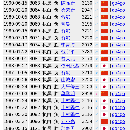
1990-06-15
3063
执黑
负
陈临新
3130
♂
|
go4go
|
1990-02-20
3064
执白
负
徐荣新
2947
♂
|
go4go
|
1989-10-05
3068
执白
负
俞斌
3221
♂
|
go4go
|
1989-09-20
3069
执白
负
常昊
3195
♂
|
go4go
|
1989-09-15
3069
执黑
胜
俞斌
3221
♂
|
go4go
|
1989-07-13
3071
执黑
负
俞斌
3220
♂
|
go4go
|
1989-04-17
3074
执黑
胜
李青海
2972
♂
|
go4go
|
1989-01-22
3076
执白
负
钱宇平
3283
♂
|
go4go
|
1988-09-01
3081
执黑
胜
曹大元
3173
♂
|
go4go
|
1988-05-27
3083
执黑
负
依田紀基
3279
♂
|
go4go
|
1987-10-05
3088
执黑
负
俞斌
3213
♂
|
go4go
|
1987-09-26
3088
执黑
负
山城宏
3220
♂
|
go4go
|
1987-08-24
3090
执白
胜
大平修三
3133
♂
|
go4go
|
1987-07-03
3091
执黑
胜
华学明
2958
♀
|
go4go
|
1987-05-24
3092
执黑
负
上村陽生
3116
♂
|
go4go
|
1987-05-22
3092
执白
负
上村陽生
3116
♂
|
go4go
|
1987-05-20
3092
执白
负
上村陽生
3116
♂
|
go4go
|
1987-03-27
3096
执白
负
刘小光
3234
♂
|
go4go
|
1986-05-15
3121
执黑
胜
郡寿男
2902
♂
|
go4go
|