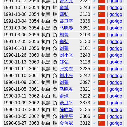
1991-10-12
3054
执黑
负
曹大元
3231
♂
|
go4go
|
1991-10-10
3054
执白
胜
俞斌
3243
♂
|
go4go
|
1991-10-08
3054
执黑
胜
郑弘
3130
♂
|
go4go
|
1991-10-04
3054
执白
负
聂卫平
3336
♂
|
go4go
|
1991-09-06
3054
执黑
负
马晓春
3351
♂
|
go4go
|
1991-03-06
3056
执白
负
刘菁
3103
♂
|
go4go
|
1991-02-05
3056
执白
负
郑弘
3130
♂
|
go4go
|
1991-01-31
3056
执白
负
刘菁
3101
♂
|
go4go
|
1990-11-26
3060
执黑
负
刘小光
3243
♂
|
go4go
|
1990-11-13
3060
执黑
负
郑弘
3128
♂
|
go4go
|
1990-11-11
3061
执黑
胜
张文东
3235
♂
|
go4go
|
1990-11-10
3061
执白
负
刘小光
3242
♂
|
go4go
|
1990-11-09
3061
执黑
胜
刘菁
3097
♂
|
go4go
|
1990-11-05
3061
执白
负
马晓春
3321
♂
|
go4go
|
1990-10-11
3062
执白
胜
俞斌
3222
♂
|
go4go
|
1990-10-09
3062
执黑
负
聂卫平
3373
♂
|
go4go
|
1990-10-07
3062
执白
胜
陈临新
3135
♂
|
go4go
|
1990-10-05
3062
执黑
负
钱宇平
3306
♂
|
go4go
|
1990-06-27
3063
执白
胜
金伟斌
3012
♂
|
go4go
|