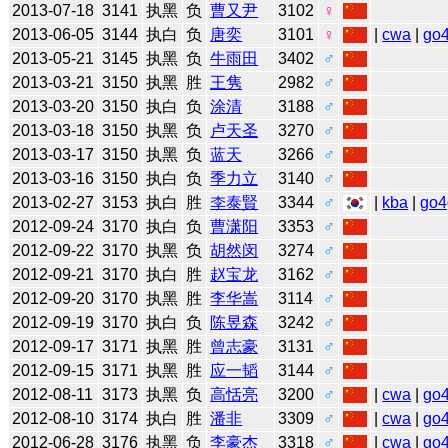
2013-07-18
3141
执黑
负
曹又尹
3102
♀
2013-06-05
3144
执白
负
唐奕
3101
♀
|
cwa
|
go
2013-05-21
3145
执黑
负
牛雨田
3402
♂
2013-03-21
3150
执黑
胜
王隽
2982
♂
2013-03-20
3150
执白
负
涂清
3188
♂
2013-03-18
3150
执黑
负
卢天圣
3270
♂
2013-03-17
3150
执黑
负
蓝天
3266
♂
2013-03-16
3150
执白
负
季力立
3140
♂
2013-02-27
3153
执白
胜
李泰賢
3344
♂
|
kba
|
go4
2012-09-24
3170
执白
负
曹潇阳
3353
♂
2012-09-22
3170
执黑
负
胡然闵
3274
♂
2012-09-21
3170
执白
胜
赵宝龙
3162
♂
2012-09-20
3170
执黑
胜
李华嵩
3114
♂
2012-09-19
3170
执白
负
陈昱森
3242
♂
2012-09-17
3171
执黑
胜
曾志豪
3131
♂
2012-09-15
3171
执黑
胜
应一韬
3144
♂
2012-08-11
3173
执黑
负
高恬亮
3200
♂
|
cwa
|
go
2012-08-10
3174
执白
胜
潘非
3309
♂
|
cwa
|
go
2012-06-28
3176
执黑
负
李豪杰
3318
♂
|
cwa
|
go