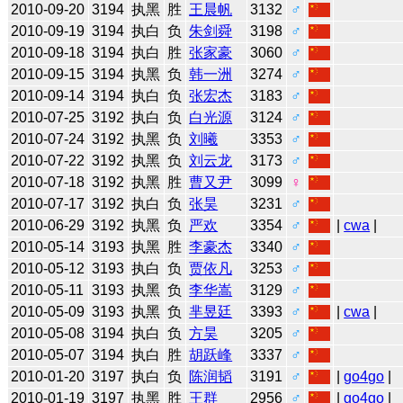
2010-09-20
3194
执黑
胜
王晨帆
3132
♂
2010-09-19
3194
执白
负
朱剑舜
3198
♂
2010-09-18
3194
执白
胜
张家豪
3060
♂
2010-09-15
3194
执黑
负
韩一洲
3274
♂
2010-09-14
3194
执白
负
张宏杰
3183
♂
2010-07-25
3192
执白
负
白光源
3124
♂
2010-07-24
3192
执黑
负
刘曦
3353
♂
2010-07-22
3192
执黑
负
刘云龙
3173
♂
2010-07-18
3192
执黑
胜
曹又尹
3099
♀
2010-07-17
3192
执白
负
张昊
3231
♂
2010-06-29
3192
执黑
负
严欢
3354
♂
|
cwa
|
2010-05-14
3193
执黑
胜
李豪杰
3340
♂
2010-05-12
3193
执白
负
贾依凡
3253
♂
2010-05-11
3193
执黑
负
李华嵩
3129
♂
2010-05-09
3193
执黑
负
芈昱廷
3393
♂
|
cwa
|
2010-05-08
3194
执白
负
方昊
3205
♂
2010-05-07
3194
执白
胜
胡跃峰
3337
♂
2010-01-20
3197
执白
负
陈润韬
3191
♂
|
go4go
|
2010-01-19
3197
执黑
胜
王群
2956
♂
|
go4go
|