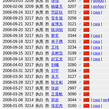
2009-03-03
3208
执黑
胜
张强
3267
♂
|
go4go
|
2009-02-06
3209
执黑
负
杨啸天
3207
♂
|
go4go
|
2008-09-24
3217
执黑
胜
范廷钰
3372
♂
|
cwa
|
2008-09-23
3217
执白
负
安冬旭
3256
♂
2008-09-21
3217
执黑
胜
崔博东
3121
♂
|
cwa
|
2008-09-20
3217
执黑
胜
陈润韬
3182
♂
2008-09-19
3217
执白
负
蔡竞
3344
♂
|
cwa
|
2008-09-18
3217
执黑
胜
单子腾
3191
♂
|
cwa
|
2008-09-16
3217
执白
胜
王玮
3234
♂
|
cwa
|
2008-09-15
3217
执白
胜
吴树浩
3199
♂
|
cwa
|
2008-09-14
3217
执黑
负
赵宝龙
3117
♂
|
cwa
|
2008-04-03
3217
执白
胜
刘曦
3280
♂
2008-03-31
3217
执黑
负
刘宇
3164
♂
2008-03-30
3217
执白
胜
吴天
3127
♂
2008-03-28
3217
执黑
胜
耿文彬
2898
♂
2008-03-27
3217
执黑
胜
张超
2997
♂
2008-03-26
3217
执白
胜
王晨帆
3090
♂
2008-01-06
3214
执白
负
郑岩
3044
♀
|
cwa
|
go
2008-01-05
3214
执白
胜
张宏杰
3160
♂
|
cwa
|