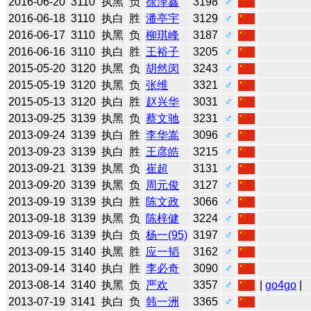
2016-06-20
3110
执黑
负
徐泽鑫
3198
♂
2016-06-18
3110
执白
胜
潘亭宇
3129
♂
2016-06-17
3110
执黑
负
柳琪峰
3187
♂
2016-06-16
3110
执白
胜
王裕子
3205
♂
2015-05-20
3120
执黑
负
胡然闵
3243
♂
2015-05-19
3120
执黑
负
张维
3321
♂
2015-05-13
3120
执白
胜
赵兴华
3031
♂
2013-09-25
3139
执黑
负
蔡文驰
3231
♂
2013-09-24
3139
执白
胜
李华嵩
3096
♂
2013-09-23
3139
执白
胜
王彦皓
3215
♂
2013-09-21
3139
执黑
负
崔超
3131
♂
2013-09-20
3139
执黑
负
周元俊
3127
♂
2013-09-19
3139
执白
胜
陈文政
3066
♂
2013-09-18
3139
执黑
负
陈梓健
3224
♂
2013-09-16
3139
执白
负
杨一(95)
3197
♂
2013-09-15
3140
执黑
胜
应一韬
3162
♂
2013-09-14
3140
执白
胜
李必奇
3090
♂
2013-08-14
3140
执黑
负
严欢
3357
♂
|
go4go
|
2013-07-19
3141
执白
负
韩一洲
3365
♂