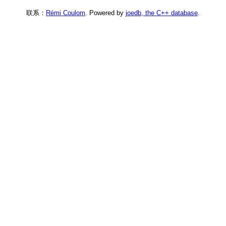
联系：
Rémi Coulom
. Powered by
joedb, the C++ database
.