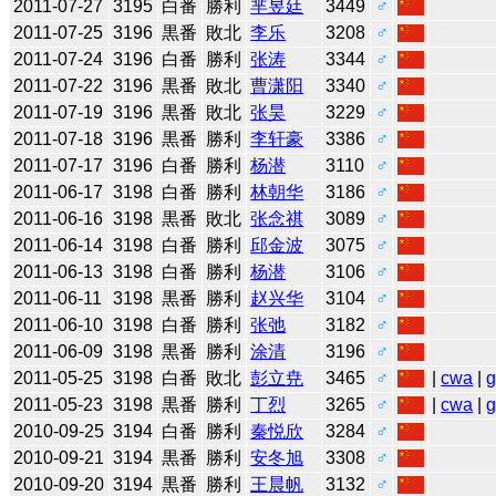
2011-07-27
3195
白番
勝利
芈昱廷
3449
♂
2011-07-25
3196
黒番
敗北
李乐
3208
♂
2011-07-24
3196
白番
勝利
张涛
3344
♂
2011-07-22
3196
黒番
敗北
曹潇阳
3340
♂
2011-07-19
3196
黒番
敗北
张昊
3229
♂
2011-07-18
3196
黒番
勝利
李轩豪
3386
♂
2011-07-17
3196
白番
勝利
杨潜
3110
♂
2011-06-17
3198
白番
勝利
林朝华
3186
♂
2011-06-16
3198
黒番
敗北
张念祺
3089
♂
2011-06-14
3198
白番
勝利
邱金波
3075
♂
2011-06-13
3198
白番
勝利
杨潜
3106
♂
2011-06-11
3198
黒番
勝利
赵兴华
3104
♂
2011-06-10
3198
白番
勝利
张弛
3182
♂
2011-06-09
3198
黒番
勝利
涂清
3196
♂
2011-05-25
3198
白番
敗北
彭立尭
3465
♂
|
cwa
|
2011-05-23
3198
黒番
勝利
丁烈
3265
♂
|
cwa
|
2010-09-25
3194
白番
勝利
秦悦欣
3284
♂
2010-09-21
3194
黒番
勝利
安冬旭
3308
♂
2010-09-20
3194
黒番
勝利
王晨帆
3132
♂