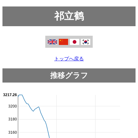
祁立鹤
トップへ戻る
推移グラフ
3217.26
3200
3180
3160