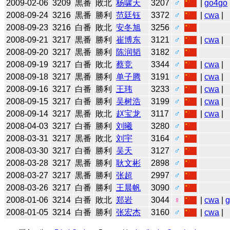
2009-02-06
3209
黒番
敗北
杨啸天
3207
♂
|
go4go
2008-09-24
3216
黒番
勝利
范廷钰
3372
♂
|
cwa
|
2008-09-23
3216
白番
敗北
安冬旭
3256
♂
2008-09-21
3217
黒番
勝利
崔博东
3121
♂
|
cwa
|
2008-09-20
3217
黒番
勝利
陈润韬
3182
♂
2008-09-19
3217
白番
敗北
蔡竞
3344
♂
|
cwa
|
2008-09-18
3217
黒番
勝利
单子腾
3191
♂
|
cwa
|
2008-09-16
3217
白番
勝利
王玮
3233
♂
|
cwa
|
2008-09-15
3217
白番
勝利
吴树浩
3199
♂
|
cwa
|
2008-09-14
3217
黒番
敗北
赵宝龙
3117
♂
|
cwa
|
2008-04-03
3217
白番
勝利
刘曦
3280
♂
2008-03-31
3217
黒番
敗北
刘宇
3164
♂
2008-03-30
3217
白番
勝利
吴天
3127
♂
2008-03-28
3217
黒番
勝利
耿文彬
2898
♂
2008-03-27
3217
黒番
勝利
张超
2997
♂
2008-03-26
3217
白番
勝利
王晨帆
3090
♂
2008-01-06
3214
白番
敗北
郑岩
3044
♀
|
cwa
|
2008-01-05
3214
白番
勝利
张宏杰
3160
♂
|
cwa
|