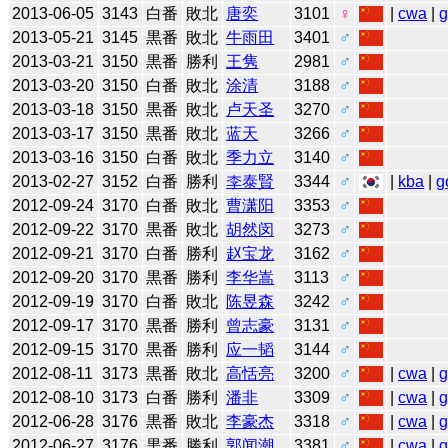
2013-06-05
3143
白番
敗北
唐奕
3101
♀
|
cwa
|
2013-05-21
3145
黒番
敗北
牛雨田
3401
♂
2013-03-21
3150
黒番
勝利
王隽
2981
♂
2013-03-20
3150
白番
敗北
涂清
3188
♂
2013-03-18
3150
黒番
敗北
卢天圣
3270
♂
2013-03-17
3150
黒番
敗北
蓝天
3266
♂
2013-03-16
3150
白番
敗北
季力立
3140
♂
2013-02-27
3152
白番
勝利
李泰賢
3344
♂
|
kba
|
g
2012-09-24
3170
白番
敗北
曹潇阳
3353
♂
2012-09-22
3170
黒番
敗北
胡然闵
3273
♂
2012-09-21
3170
白番
勝利
赵宝龙
3162
♂
2012-09-20
3170
黒番
勝利
李华嵩
3113
♂
2012-09-19
3170
白番
敗北
陈昱森
3242
♂
2012-09-17
3170
黒番
勝利
曾志豪
3131
♂
2012-09-15
3170
黒番
勝利
应一韬
3144
♂
2012-08-11
3173
黒番
敗北
高恬亮
3200
♂
|
cwa
|
2012-08-10
3173
白番
勝利
潘非
3309
♂
|
cwa
|
2012-06-28
3176
黒番
敗北
李豪杰
3318
♂
|
cwa
|
2012-06-27
3176
黒番
勝利
郭闻潮
3381
♂
|
cwa
|