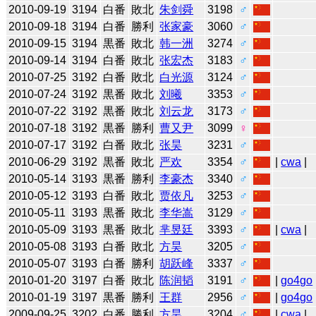
2010-09-19
3194
白番
敗北
朱剑舜
3198
♂
2010-09-18
3194
白番
勝利
张家豪
3060
♂
2010-09-15
3194
黒番
敗北
韩一洲
3274
♂
2010-09-14
3194
白番
敗北
张宏杰
3183
♂
2010-07-25
3192
白番
敗北
白光源
3124
♂
2010-07-24
3192
黒番
敗北
刘曦
3353
♂
2010-07-22
3192
黒番
敗北
刘云龙
3173
♂
2010-07-18
3192
黒番
勝利
曹又尹
3099
♀
2010-07-17
3192
白番
敗北
张昊
3231
♂
2010-06-29
3192
黒番
敗北
严欢
3354
♂
|
cwa
|
2010-05-14
3193
黒番
勝利
李豪杰
3340
♂
2010-05-12
3193
白番
敗北
贾依凡
3253
♂
2010-05-11
3193
黒番
敗北
李华嵩
3129
♂
2010-05-09
3193
黒番
敗北
芈昱廷
3393
♂
|
cwa
|
2010-05-08
3193
白番
敗北
方昊
3205
♂
2010-05-07
3193
白番
勝利
胡跃峰
3337
♂
2010-01-20
3197
白番
敗北
陈润韬
3191
♂
|
go4go
2010-01-19
3197
黒番
勝利
王群
2956
♂
|
go4go
2009-09-25
3202
白番
勝利
方昊
3204
♂
|
cwa
|