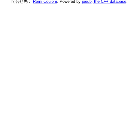
問合せ先：
Rémi Coulom
. Powered by
joedb, the C++ database
.