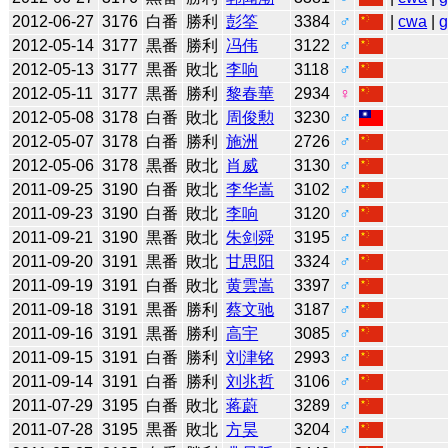
2012-06-27
3176
白番
勝利
彭筌
3384
♂
|
cwa
|
2012-05-14
3177
黒番
勝利
冯伟
3122
♂
2012-05-13
3177
黒番
敗北
李响
3118
♂
2012-05-11
3177
黒番
勝利
黎春華
2934
♀
2012-05-08
3178
白番
敗北
周俊勲
3230
♂
2012-05-07
3178
白番
勝利
施洲
2726
♂
2012-05-06
3178
黒番
敗北
肖威
3130
♂
2011-09-25
3190
白番
敗北
李华嵩
3102
♂
2011-09-23
3190
白番
敗北
李响
3120
♂
2011-09-21
3190
黒番
敗北
朱剑舜
3195
♂
2011-09-20
3191
黒番
敗北
甘思阳
3324
♂
2011-09-19
3191
白番
敗北
黄雲嵩
3397
♂
2011-09-18
3191
黒番
勝利
蔡文驰
3187
♂
2011-09-16
3191
黒番
勝利
高宇
3085
♂
2011-09-15
3191
白番
勝利
刘津铭
2993
♂
2011-09-14
3191
白番
勝利
刘兆哲
3106
♂
2011-07-29
3195
白番
敗北
蒋蔚
3289
♂
2011-07-28
3195
黒番
敗北
方昊
3204
♂