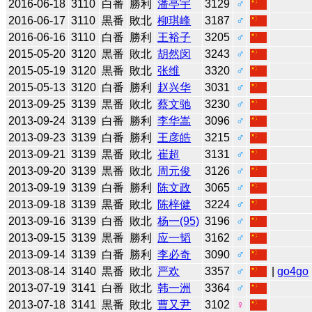
2016-06-18
3110
白番
勝利
潘亭宇
3129
♂
2016-06-17
3110
黒番
敗北
柳琪峰
3187
♂
2016-06-16
3110
白番
勝利
王裕子
3205
♂
2015-05-20
3120
黒番
敗北
胡然闵
3243
♂
2015-05-19
3120
黒番
敗北
张维
3320
♂
2015-05-13
3120
白番
勝利
赵兴华
3031
♂
2013-09-25
3139
黒番
敗北
蔡文驰
3230
♂
2013-09-24
3139
白番
勝利
李华嵩
3096
♂
2013-09-23
3139
白番
勝利
王彦皓
3215
♂
2013-09-21
3139
黒番
敗北
崔超
3131
♂
2013-09-20
3139
黒番
敗北
周元俊
3126
♂
2013-09-19
3139
白番
勝利
陈文政
3065
♂
2013-09-18
3139
黒番
敗北
陈梓健
3224
♂
2013-09-16
3139
白番
敗北
杨一(95)
3196
♂
2013-09-15
3139
黒番
勝利
应一韬
3162
♂
2013-09-14
3139
白番
勝利
李必奇
3090
♂
2013-08-14
3140
黒番
敗北
严欢
3357
♂
|
go4go
2013-07-19
3141
白番
敗北
韩一洲
3364
♂
2013-07-18
3141
黒番
敗北
曹又尹
3102
♀