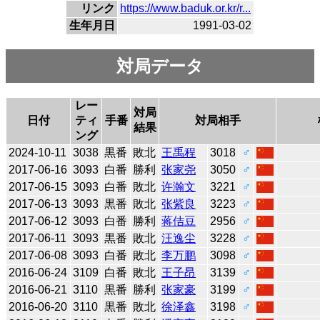
リンク
https://www.baduk.or.kr/r...
生年月日
1991-03-02
対局データ
レー
対局
日付
ティ
手番
対局相手
結果
ング
2024-10-11
3038
黒番
敗北
王禹程
3018
♂
2017-06-16
3093
白番
勝利
张家尧
3050
♂
2017-06-15
3093
白番
敗北
许瀚文
3221
♂
2017-06-13
3093
黒番
敗北
张紫良
3223
♂
2017-06-12
3093
白番
勝利
蒋佶豆
2956
♂
2017-06-11
3093
黒番
敗北
汪逸尘
3228
♂
2017-06-08
3093
白番
敗北
李万鹏
3098
♂
2016-06-24
3109
白番
敗北
王子昂
3139
♂
2016-06-21
3110
黒番
勝利
张家豪
3199
♂
2016-06-20
3110
黒番
敗北
徐泽鑫
3198
♂