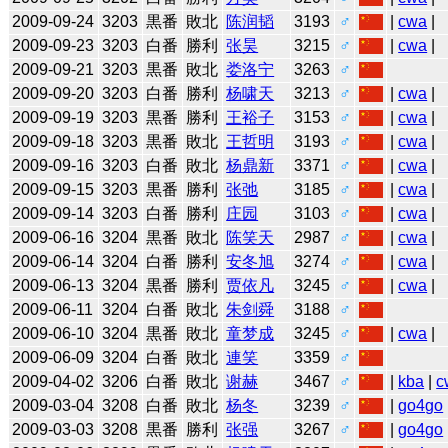
2009-09-24
3203
黒番
敗北
陈润韬
3193
♂
|
cwa
|
2009-09-23
3203
白番
勝利
张昊
3215
♂
|
cwa
|
2009-09-21
3203
黒番
敗北
娄洛宁
3263
♂
2009-09-20
3203
白番
勝利
杨啸天
3213
♂
|
cwa
|
2009-09-19
3203
黒番
勝利
王裕子
3153
♂
|
cwa
|
2009-09-18
3203
黒番
敗北
王哲明
3193
♂
|
cwa
|
2009-09-16
3203
白番
敗北
杨鼎新
3371
♂
|
cwa
|
2009-09-15
3203
黒番
勝利
张弛
3185
♂
|
cwa
|
2009-09-14
3203
白番
勝利
庄园
3103
♂
|
cwa
|
2009-06-16
3204
黒番
敗北
陈笑天
2987
♂
|
cwa
|
2009-06-14
3204
白番
勝利
安冬旭
3274
♂
|
cwa
|
2009-06-13
3204
黒番
勝利
贾依凡
3245
♂
|
cwa
|
2009-06-11
3204
白番
敗北
朱剑舜
3188
♂
2009-06-10
3204
黒番
敗北
童梦成
3245
♂
|
cwa
|
2009-06-09
3204
白番
敗北
連笑
3359
♂
2009-04-02
3206
白番
敗北
谢赫
3467
♂
|
kba
|
c
2009-03-04
3208
白番
敗北
杨冬
3239
♂
|
go4go
2009-03-03
3208
黒番
勝利
张强
3267
♂
|
go4go