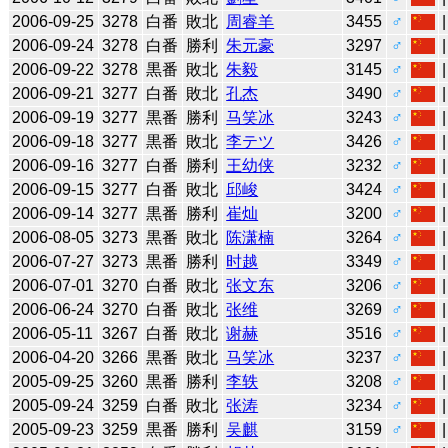
2006-09-25
3278
白番
敗北
周睿羊
3455
♂
2006-09-24
3278
白番
勝利
朱元豪
3297
♂
2006-09-22
3278
黒番
敗北
朱毅
3145
♂
2006-09-21
3277
白番
敗北
孔杰
3490
♂
2006-09-19
3277
黒番
勝利
马笑冰
3243
♂
2006-09-18
3277
黒番
敗北
李テツ
3426
♂
2006-09-16
3277
白番
勝利
王幼侠
3232
♂
2006-09-15
3277
白番
敗北
邱峻
3424
♂
2006-09-14
3277
黒番
勝利
崔灿
3200
♂
2006-08-05
3273
黒番
敗北
陈潇楠
3264
♂
2006-07-27
3273
黒番
勝利
时越
3349
♂
2006-07-01
3270
白番
敗北
张文东
3206
♂
2006-06-24
3270
白番
敗北
张维
3269
♂
2006-05-11
3267
白番
敗北
谢赫
3516
♂
2006-04-20
3266
黒番
敗北
马笑冰
3237
♂
2005-09-25
3260
黒番
勝利
李轶
3208
♂
2005-09-24
3259
白番
敗北
张涛
3234
♂
2005-09-23
3259
黒番
勝利
吴麒
3159
♂