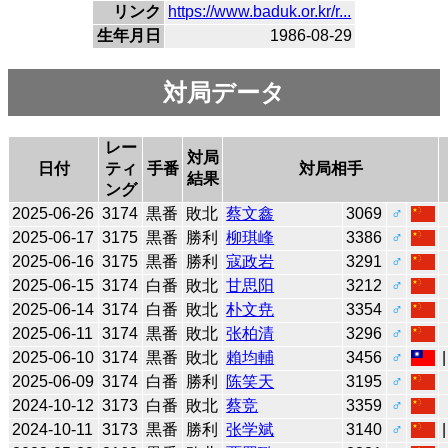
リンク
https://www.baduk.or.kr/r...
生年月日
1986-08-29
対局データ
レー
対局
日付
ティ
手番
対局相手
結果
ング
2025-06-26
3174
黒番
敗北
蔡文鑫
3069
♂
2025-06-17
3175
黒番
勝利
柳琪峰
3386
♂
2025-06-16
3175
黒番
勝利
寇政岩
3291
♂
2025-06-15
3174
白番
敗北
甘思阳
3212
♂
2025-06-14
3174
白番
敗北
朴文尭
3354
♂
2025-06-11
3174
黒番
敗北
张柏清
3296
♂
2025-06-10
3174
黒番
敗北
賴均輔
3456
♂
2025-06-09
3174
白番
勝利
陈笑天
3195
♂
2024-10-12
3173
白番
敗北
蔡竞
3359
♂
2024-10-11
3173
黒番
勝利
张学斌
3140
♂