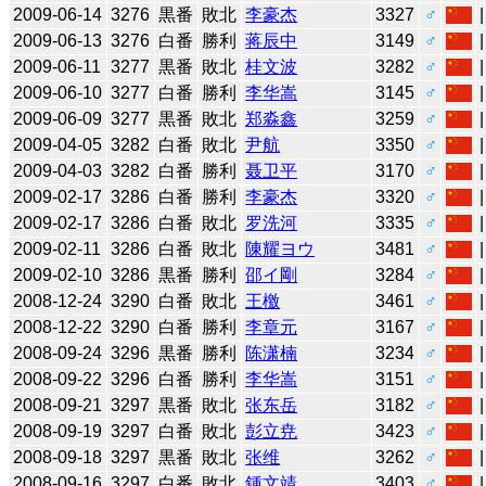
2009-06-14
3276
黒番
敗北
李豪杰
3327
♂
2009-06-13
3276
白番
勝利
蒋辰中
3149
♂
2009-06-11
3277
黒番
敗北
桂文波
3282
♂
2009-06-10
3277
白番
勝利
李华嵩
3145
♂
2009-06-09
3277
黒番
敗北
郑淼鑫
3259
♂
2009-04-05
3282
白番
敗北
尹航
3350
♂
2009-04-03
3282
白番
勝利
聂卫平
3170
♂
2009-02-17
3286
白番
勝利
李豪杰
3320
♂
2009-02-17
3286
白番
敗北
罗洗河
3335
♂
2009-02-11
3286
白番
敗北
陳耀ヨウ
3481
♂
2009-02-10
3286
黒番
勝利
邵イ剛
3284
♂
2008-12-24
3290
白番
敗北
王檄
3461
♂
2008-12-22
3290
白番
勝利
李章元
3167
♂
2008-09-24
3296
黒番
勝利
陈潇楠
3234
♂
2008-09-22
3296
白番
勝利
李华嵩
3151
♂
2008-09-21
3297
黒番
敗北
张东岳
3182
♂
2008-09-19
3297
白番
敗北
彭立尭
3423
♂
2008-09-18
3297
黒番
敗北
张维
3262
♂
2008-09-16
3297
白番
敗北
鍾文靖
3403
♂