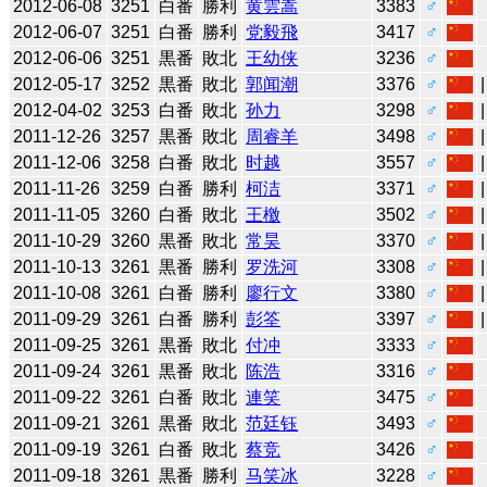
2012-06-08
3251
白番
勝利
黄雲嵩
3383
♂
2012-06-07
3251
白番
勝利
党毅飛
3417
♂
2012-06-06
3251
黒番
敗北
王幼侠
3236
♂
2012-05-17
3252
黒番
敗北
郭闻潮
3376
♂
2012-04-02
3253
白番
敗北
孙力
3298
♂
2011-12-26
3257
黒番
敗北
周睿羊
3498
♂
2011-12-06
3258
白番
敗北
时越
3557
♂
2011-11-26
3259
白番
勝利
柯洁
3371
♂
2011-11-05
3260
白番
敗北
王檄
3502
♂
2011-10-29
3260
黒番
敗北
常昊
3370
♂
2011-10-13
3261
黒番
勝利
罗洗河
3308
♂
2011-10-08
3261
白番
勝利
廖行文
3380
♂
2011-09-29
3261
白番
勝利
彭筌
3397
♂
2011-09-25
3261
黒番
敗北
付冲
3333
♂
2011-09-24
3261
黒番
敗北
陈浩
3316
♂
2011-09-22
3261
白番
敗北
連笑
3475
♂
2011-09-21
3261
黒番
敗北
范廷钰
3493
♂
2011-09-19
3261
白番
敗北
蔡竞
3426
♂
2011-09-18
3261
黒番
勝利
马笑冰
3228
♂