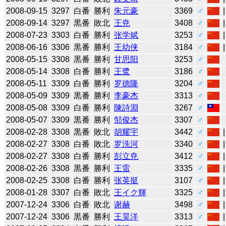
2008-09-15
3297
白番
勝利
朱元豪
3369
♂
2008-09-14
3297
黒番
敗北
王尭
3408
♂
2008-07-23
3303
白番
勝利
张学斌
3253
♂
2008-06-16
3306
黒番
勝利
王幼侠
3184
♂
2008-05-15
3308
黒番
勝利
甘思阳
3253
♂
2008-05-14
3308
白番
勝利
王鹭
3186
♂
2008-05-11
3309
白番
勝利
罗德隆
3204
♂
2008-05-09
3309
黒番
勝利
李豪杰
3313
♂
2008-05-08
3309
白番
勝利
陳詩淵
3267
♂
2008-05-07
3309
黒番
勝利
邹俊杰
3307
♂
2008-02-28
3308
黒番
敗北
胡耀宇
3442
♂
2008-02-27
3308
白番
敗北
罗洗河
3340
♂
2008-02-27
3308
白番
勝利
彭立尭
3412
♂
2008-02-26
3308
黒番
勝利
王雷
3335
♂
2008-02-25
3308
白番
勝利
张英挺
3107
♂
2008-01-28
3307
白番
敗北
王イク輝
3325
♂
2007-12-24
3306
白番
敗北
谢赫
3498
♂
2007-12-24
3306
黒番
勝利
王昊洋
3313
♂