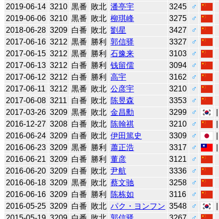
2019-06-14
3210
黒番
敗北
潘亭宇
3245
♂
2019-06-06
3210
黒番
敗北
柳琪峰
3275
♂
2018-06-28
3209
白番
敗北
劉星
3427
♂
2017-06-16
3212
黒番
勝利
郭信驿
3327
♂
2017-06-15
3212
黒番
勝利
石豫来
3103
♂
2017-06-13
3212
白番
勝利
钱留儒
3094
♂
2017-06-12
3212
白番
勝利
高宇
3162
♂
2017-06-11
3212
黒番
敗北
公彦宇
3210
♂
2017-06-08
3211
白番
敗北
陈昱森
3353
♂
2017-03-26
3209
黒番
敗北
金昌勳
3299
♂
2016-12-27
3208
白番
敗北
陈翰祺
3210
♂
2016-06-24
3209
白番
敗北
伊田篤史
3309
♂
2016-06-23
3209
黒番
勝利
蕭正浩
3317
♂
2016-06-21
3209
白番
勝利
董彦
3121
♂
2016-06-20
3209
白番
敗北
尹航
3336
♂
2016-06-18
3209
黒番
敗北
蔡文驰
3258
♂
2016-06-16
3209
白番
勝利
陈栋如
3116
♂
2016-05-25
3209
白番
敗北
パク・ヨンフン
3548
♂
2015-05-19
3209
白番
敗北
郭信驿
3267
♂