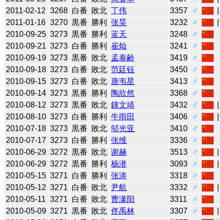
2011-02-12
3268
白番
敗北
丁伟
3357
♂
2011-01-16
3270
黒番
勝利
张昊
3232
♂
2010-09-25
3273
黒番
勝利
蓝天
3248
♂
2010-09-21
3273
白番
勝利
崔灿
3241
♂
2010-09-19
3273
黒番
敗北
孟泰齢
3419
♂
2010-09-18
3273
白番
敗北
范廷钰
3450
♂
2010-09-15
3273
白番
敗北
唐韦星
3413
♂
2010-09-14
3273
黒番
勝利
陶欣然
3368
♂
2010-08-12
3273
黒番
敗北
鍾文靖
3432
♂
2010-08-10
3273
白番
勝利
牛雨田
3406
♂
2010-07-18
3273
黒番
敗北
邬光亚
3410
♂
2010-07-17
3273
白番
勝利
张维
3336
♂
2010-06-29
3272
黒番
敗北
谢赫
3513
♂
2010-06-29
3272
黒番
勝利
杨潜
3093
♂
2010-05-15
3271
白番
勝利
张涛
3318
♂
2010-05-12
3271
白番
敗北
尹航
3332
♂
2010-05-11
3271
白番
敗北
曹潇阳
3311
♂
2010-05-09
3271
黒番
敗北
佟禹林
3307
♂