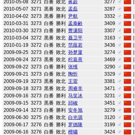
2010-05-08
3271
白番
敗北
蒋蔚
3277
♂
2010-05-07
3271
黒番
敗北
孟磊
3287
♂
2010-04-02
3273
黒番
勝利
尹航
3332
♂
2010-03-31
3273
白番
勝利
孟泰齢
3409
♂
2010-03-30
3273
白番
勝利
曹潇阳
3307
♂
2010-03-04
3272
黒番
敗北
聂卫平
3163
♂
2010-01-19
3272
白番
敗北
范蕴若
3436
♂
2009-09-25
3273
白番
敗北
孙梦厦
3274
♂
2009-09-24
3273
黒番
敗北
柁嘉熹
3469
♂
2009-09-22
3273
白番
勝利
张维
3290
♂
2009-09-21
3273
白番
敗北
陶忻
3329
♂
2009-09-19
3273
黒番
敗北
王雷
3381
♂
2009-09-18
3273
黒番
敗北
周睿羊
3471
♂
2009-09-16
3273
白番
勝利
马笑冰
3231
♂
2009-09-15
3273
黒番
敗北
邱峻
3451
♂
2009-09-14
3273
白番
勝利
安冬旭
3279
♂
2009-06-30
3275
白番
敗北
白光源
3120
♂
2009-06-17
3276
白番
勝利
罗德隆
3199
♂
2009-06-16
3276
白番
敗北
檀嘯
3424
♂