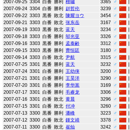
2007-09-25
3304
白番
勝利
檀嘯
3365
♂
2007-09-24
3304
白番
勝利
赵哲伦
3239
♂
2007-09-22
3303
黒番
敗北
陳耀ヨウ
3454
♂
2007-09-21
3303
白番
敗北
张东岳
3167
♂
2007-09-19
3303
黒番
敗北
蓝天
3234
♂
2007-09-18
3303
白番
勝利
邬光亚
3326
♂
2007-09-16
3303
黒番
勝利
孟泰齢
3312
♂
2007-09-15
3303
黒番
勝利
曹恒廷
3180
♂
2007-09-14
3303
白番
敗北
尹航
3315
♂
2007-07-25
3301
黒番
勝利
蓝天
3232
♂
2007-07-24
3301
白番
勝利
王幼侠
3200
♂
2007-07-21
3301
白番
勝利
王昊洋
3290
♂
2007-07-20
3301
白番
勝利
李华嵩
3169
♂
2007-07-17
3301
白番
勝利
毛睿龙
3306
♂
2007-07-16
3301
白番
敗北
黄晨
3296
♂
2007-07-15
3301
白番
敗北
付冲
3260
♂
2007-07-13
3300
黒番
勝利
潘峰
3223
♂
2007-07-12
3300
白番
敗北
鍾文靖
3378
♂
2007-07-11
3300
白番
敗北
崔灿
3242
♂