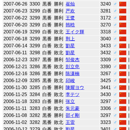
2007-06-26
3300
黒番
勝利
崔灿
3240
♂
2007-06-23
3299
白番
勝利
严欢
3281
♂
2007-06-22
3299
黒番
勝利
王鹭
3172
♂
2007-06-20
3299
白番
勝利
韩晗
3270
♂
2007-06-19
3299
白番
敗北
王イク輝
3318
♂
2007-06-18
3299
黒番
勝利
荆上
3040
♂
2007-06-14
3299
白番
敗北
劉星
3433
♂
2007-06-11
3298
白番
敗北
劉星
3432
♂
2006-12-23
3287
黒番
勝利
邹俊杰
3309
♂
2006-12-21
3286
黒番
敗北
彭立尭
3390
♂
2006-12-16
3286
黒番
勝利
陈潇楠
3267
♂
2006-12-09
3285
黒番
敗北
邱峻
3425
♂
2006-11-30
3285
白番
勝利
陳耀ヨウ
3441
♂
2006-11-25
3284
白番
敗北
李テツ
3430
♂
2006-11-18
3283
白番
勝利
张立
3297
♂
2006-11-11
3283
白番
敗北
朱元豪
3306
♂
2006-11-08
3282
黒番
勝利
邵イ剛
3297
♂
2006-11-02
3282
黒番
敗北
王雷
3323
♂
2006-10-12
3279
白番
敗北
劉星
3401
♂