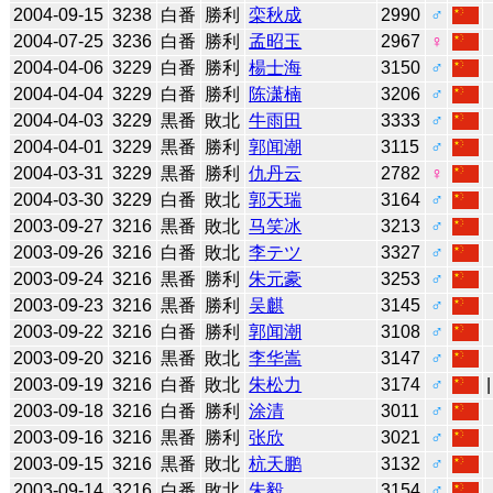
2004-09-15
3238
白番
勝利
栾秋成
2990
♂
2004-07-25
3236
白番
勝利
孟昭玉
2967
♀
2004-04-06
3229
白番
勝利
楊士海
3150
♂
2004-04-04
3229
白番
勝利
陈潇楠
3206
♂
2004-04-03
3229
黒番
敗北
牛雨田
3333
♂
2004-04-01
3229
黒番
勝利
郭闻潮
3115
♂
2004-03-31
3229
黒番
勝利
仇丹云
2782
♀
2004-03-30
3229
白番
敗北
郭天瑞
3164
♂
2003-09-27
3216
黒番
敗北
马笑冰
3213
♂
2003-09-26
3216
白番
敗北
李テツ
3327
♂
2003-09-24
3216
黒番
勝利
朱元豪
3253
♂
2003-09-23
3216
黒番
勝利
吴麒
3145
♂
2003-09-22
3216
白番
勝利
郭闻潮
3108
♂
2003-09-20
3216
黒番
敗北
李华嵩
3147
♂
2003-09-19
3216
白番
敗北
朱松力
3174
♂
2003-09-18
3216
白番
勝利
涂清
3011
♂
2003-09-16
3216
黒番
勝利
张欣
3021
♂
2003-09-15
3216
黒番
敗北
杭天鹏
3132
♂
2003-09-14
3216
白番
敗北
朱毅
3154
♂