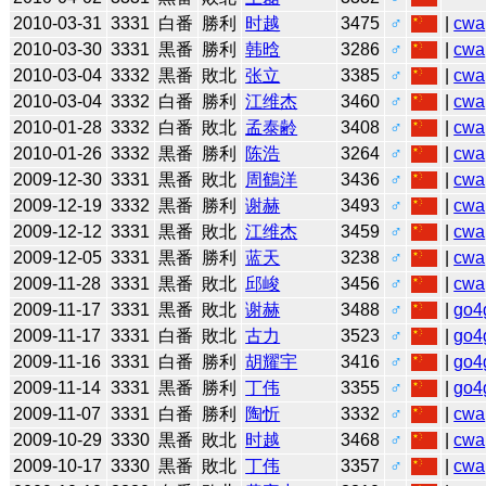
2010-03-31
3331
白番
勝利
时越
3475
♂
|
cwa
2010-03-30
3331
黒番
勝利
韩晗
3286
♂
|
cwa
2010-03-04
3332
黒番
敗北
张立
3385
♂
|
cwa
2010-03-04
3332
白番
勝利
江维杰
3460
♂
|
cwa
2010-01-28
3332
白番
敗北
孟泰齢
3408
♂
|
cwa
2010-01-26
3332
黒番
勝利
陈浩
3264
♂
|
cwa
2009-12-30
3331
黒番
敗北
周鶴洋
3436
♂
|
cwa
2009-12-19
3332
黒番
勝利
谢赫
3493
♂
|
cwa
2009-12-12
3331
黒番
敗北
江维杰
3459
♂
|
cwa
2009-12-05
3331
黒番
勝利
蓝天
3238
♂
|
cwa
2009-11-28
3331
黒番
敗北
邱峻
3456
♂
|
cwa
2009-11-17
3331
黒番
敗北
谢赫
3488
♂
|
go4
2009-11-17
3331
白番
敗北
古力
3523
♂
|
go4
2009-11-16
3331
白番
勝利
胡耀宇
3416
♂
|
go4
2009-11-14
3331
黒番
勝利
丁伟
3355
♂
|
go4
2009-11-07
3331
白番
勝利
陶忻
3332
♂
|
cwa
2009-10-29
3330
黒番
敗北
时越
3468
♂
|
cwa
2009-10-17
3330
黒番
敗北
丁伟
3357
♂
|
cwa