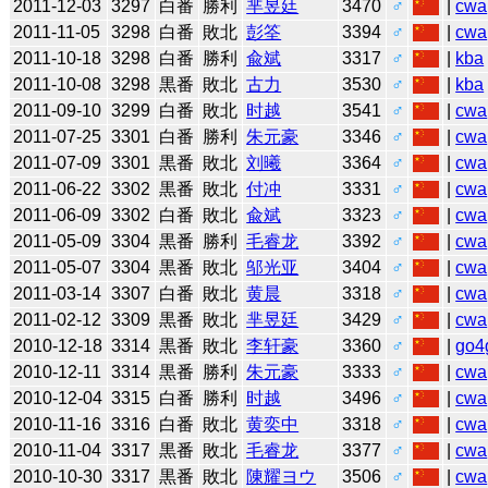
2011-12-03
3297
白番
勝利
芈昱廷
3470
♂
|
cwa
2011-11-05
3298
白番
敗北
彭筌
3394
♂
|
cwa
2011-10-18
3298
白番
勝利
兪斌
3317
♂
|
kba
2011-10-08
3298
黒番
敗北
古力
3530
♂
|
kba
2011-09-10
3299
白番
敗北
时越
3541
♂
|
cwa
2011-07-25
3301
白番
勝利
朱元豪
3346
♂
|
cwa
2011-07-09
3301
黒番
敗北
刘曦
3364
♂
|
cwa
2011-06-22
3302
黒番
敗北
付冲
3331
♂
|
cwa
2011-06-09
3302
白番
敗北
兪斌
3323
♂
|
cwa
2011-05-09
3304
黒番
勝利
毛睿龙
3392
♂
|
cwa
2011-05-07
3304
黒番
敗北
邬光亚
3404
♂
|
cwa
2011-03-14
3307
白番
敗北
黄晨
3318
♂
|
cwa
2011-02-12
3309
黒番
敗北
芈昱廷
3429
♂
|
cwa
2010-12-18
3314
黒番
敗北
李轩豪
3360
♂
|
go4
2010-12-11
3314
黒番
勝利
朱元豪
3333
♂
|
cwa
2010-12-04
3315
白番
勝利
时越
3496
♂
|
cwa
2010-11-16
3316
白番
敗北
黄奕中
3318
♂
|
cwa
2010-11-04
3317
黒番
敗北
毛睿龙
3377
♂
|
cwa
2010-10-30
3317
黒番
敗北
陳耀ヨウ
3506
♂
|
cwa