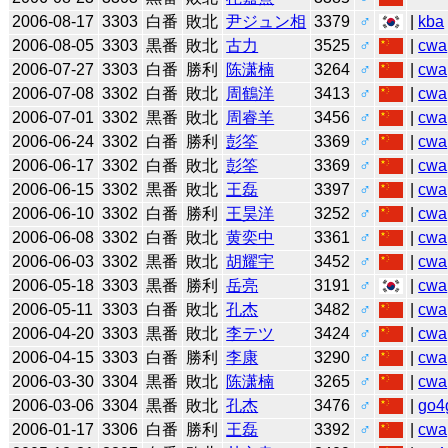
2006-08-17
3303
白番
敗北
尹ジュン相
3379
♂
|
kba
2006-08-05
3303
黒番
敗北
古力
3525
♂
|
cwa
2006-07-27
3303
白番
勝利
陈潇楠
3264
♂
|
cwa
2006-07-08
3302
白番
敗北
周鶴洋
3413
♂
|
cwa
2006-07-01
3302
黒番
敗北
周睿羊
3456
♂
|
cwa
2006-06-24
3302
白番
勝利
彭筌
3369
♂
|
cwa
2006-06-17
3302
白番
敗北
彭筌
3369
♂
|
cwa
2006-06-15
3302
黒番
敗北
王磊
3397
♂
|
cwa
2006-06-10
3302
白番
勝利
王昊洋
3252
♂
|
cwa
2006-06-08
3302
白番
敗北
黄奕中
3361
♂
|
cwa
2006-06-03
3302
黒番
敗北
胡耀宇
3452
♂
|
cwa
2006-05-18
3303
黒番
勝利
岳亮
3191
♂
|
cwa
2006-05-11
3303
白番
敗北
孔杰
3482
♂
|
cwa
2006-04-20
3303
黒番
敗北
李テツ
3424
♂
|
cwa
2006-04-15
3303
白番
勝利
李康
3290
♂
|
cwa
2006-03-30
3304
黒番
敗北
陈潇楠
3265
♂
|
cwa
2006-03-06
3304
黒番
敗北
孔杰
3476
♂
|
go4
2006-01-17
3306
白番
勝利
王磊
3392
♂
|
cwa