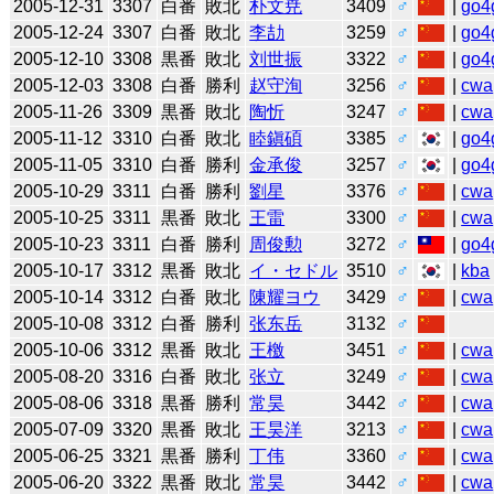
2005-12-31
3307
白番
敗北
朴文尭
3409
♂
|
go4
2005-12-24
3307
白番
敗北
李劼
3259
♂
|
go4
2005-12-10
3308
黒番
敗北
刘世振
3322
♂
|
go4
2005-12-03
3308
白番
勝利
赵守洵
3256
♂
|
cwa
2005-11-26
3309
黒番
敗北
陶忻
3247
♂
|
cwa
2005-11-12
3310
白番
敗北
睦鎭碩
3385
♂
|
go4
2005-11-05
3310
白番
勝利
金承俊
3257
♂
|
go4
2005-10-29
3311
白番
勝利
劉星
3376
♂
|
cwa
2005-10-25
3311
黒番
敗北
王雷
3300
♂
|
cwa
2005-10-23
3311
白番
勝利
周俊勲
3272
♂
|
go4
2005-10-17
3312
黒番
敗北
イ・セドル
3510
♂
|
kba
2005-10-14
3312
白番
敗北
陳耀ヨウ
3429
♂
|
cwa
2005-10-08
3312
白番
勝利
张东岳
3132
♂
2005-10-06
3312
黒番
敗北
王檄
3451
♂
|
cwa
2005-08-20
3316
白番
敗北
张立
3249
♂
|
cwa
2005-08-06
3318
黒番
勝利
常昊
3442
♂
|
cwa
2005-07-09
3320
黒番
敗北
王昊洋
3213
♂
|
cwa
2005-06-25
3321
黒番
勝利
丁伟
3360
♂
|
cwa
2005-06-20
3322
黒番
敗北
常昊
3442
♂
|
cwa