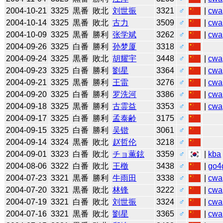
2004-10-21
3325
黒番
敗北
刘世振
3321
♂
|
cwa
2004-10-14
3325
黒番
敗北
古力
3509
♂
|
cwa
2004-10-09
3325
黒番
勝利
张学斌
3262
♂
|
cwa
2004-09-26
3325
白番
勝利
孙梦厦
3318
♂
2004-09-24
3325
黒番
敗北
胡耀宇
3448
♂
|
cwa
2004-09-23
3325
白番
勝利
劉星
3364
♂
|
cwa
2004-09-21
3325
黒番
勝利
王雷
3276
♂
|
cwa
2004-09-20
3325
白番
勝利
罗洗河
3386
♂
|
cwa
2004-09-18
3325
黒番
勝利
古霊益
3353
♂
|
cwa
2004-09-17
3325
白番
勝利
孟泰齢
3175
♂
2004-09-15
3325
白番
勝利
吴锴
3061
♂
2004-09-14
3324
黒番
敗北
赵哲伦
3218
♂
2004-09-01
3323
白番
敗北
チョ薫鉉
3359
♂
|
kba
2004-08-06
3322
白番
敗北
王檄
3438
♂
|
go4
2004-07-23
3321
黒番
勝利
牛雨田
3338
♂
|
cwa
2004-07-20
3321
黒番
敗北
林锋
3222
♂
|
cwa
2004-07-19
3321
白番
敗北
刘世振
3324
♂
|
cwa
2004-07-16
3321
黒番
敗北
劉星
3365
♂
|
cwa