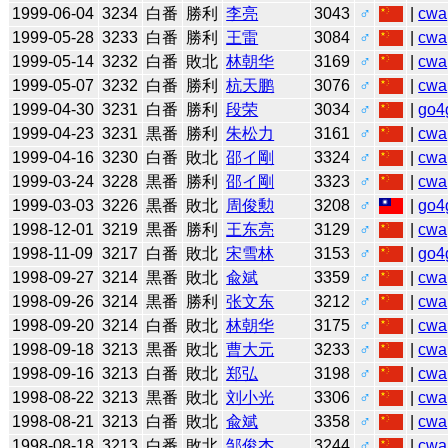
1999-06-04
3234
白番
勝利
李亮
3043
♂
|
cwa
1999-05-28
3233
白番
勝利
王雷
3084
♂
|
cwa
1999-05-14
3232
白番
敗北
林朝华
3169
♂
|
cwa
1999-05-07
3232
白番
勝利
杭天鹏
3076
♂
|
cwa
1999-04-30
3231
白番
勝利
段荣
3034
♂
|
go4
1999-04-23
3231
黒番
勝利
朱松力
3161
♂
|
cwa
1999-04-16
3230
白番
敗北
邵イ剛
3324
♂
|
cwa
1999-03-24
3228
黒番
勝利
邵イ剛
3323
♂
|
cwa
1999-03-03
3226
黒番
敗北
周俊勲
3208
♂
|
go4
1998-12-01
3219
黒番
勝利
王东亮
3129
♂
|
cwa
1998-11-09
3217
白番
敗北
宋雪林
3153
♂
|
go4
1998-09-27
3214
黒番
敗北
兪斌
3359
♂
|
cwa
1998-09-26
3214
黒番
勝利
张文东
3212
♂
|
cwa
1998-09-20
3214
白番
敗北
林朝华
3175
♂
|
cwa
1998-09-18
3213
黒番
敗北
曹大元
3233
♂
|
cwa
1998-09-16
3213
白番
敗北
郑弘
3198
♂
|
cwa
1998-08-22
3213
黒番
敗北
刘小光
3306
♂
|
cwa
1998-08-21
3213
白番
敗北
兪斌
3358
♂
|
cwa
1998-08-18
3213
白番
敗北
邹俊杰
3244
♂
|
cwa