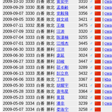
2009-10-10
3330
白番
敗北
黄奕中
3310
♂
|
cwa
2009-09-29
3330
黒番
敗北
孟泰齢
3404
♂
|
cwa
2009-09-07
3330
白番
敗北
党毅飛
3356
♂
|
cwa
2009-09-05
3330
黒番
敗北
鍾文靖
3421
♂
|
cwa
2009-07-11
3332
黒番
敗北
王檄
3475
♂
|
cwa
2009-07-09
3332
白番
勝利
汪涛
3320
♂
|
cwa
2009-07-04
3333
白番
敗北
陈潇楠
3255
♂
|
cwa
2009-07-01
3333
白番
敗北
江维杰
3445
♂
|
cwa
2009-06-30
3333
黒番
勝利
汪洋
3160
♂
|
cwa
2009-06-30
3333
白番
勝利
庞延
3024
♂
|
cwa
2009-06-27
3333
黒番
勝利
邱峻
3447
♂
|
cwa
2009-06-18
3333
白番
勝利
邵イ剛
3289
♂
|
cwa
2009-06-13
3333
黒番
勝利
彭立尭
3432
♂
|
cwa
2009-06-06
3333
黒番
敗北
丁伟
3367
♂
|
kba
2009-05-30
3333
白番
敗北
胡耀宇
3431
♂
|
cwa
2009-05-28
3333
黒番
敗北
唐韦星
3364
♂
|
cwa
2009-05-23
3333
白番
勝利
黄晨
3302
♂
|
cwa
2009-05-09
3334
白番
勝利
潘非
3239
♂
|
cwa
2009-05-07
3334
白番
勝利
娄洛宁
3258
♂