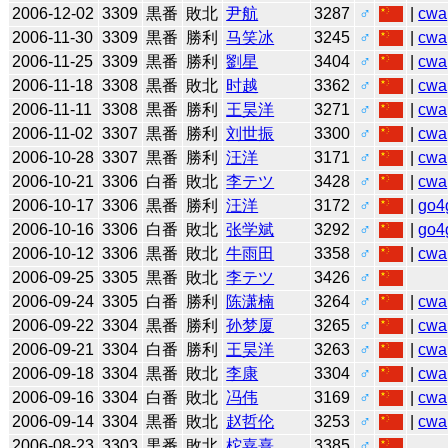
2006-12-02
3309
黒番
敗北
尹航
3287
♂
|
cwa
2006-11-30
3309
黒番
勝利
马笑冰
3245
♂
|
cwa
2006-11-25
3309
黒番
勝利
劉星
3404
♂
|
cwa
2006-11-18
3308
黒番
敗北
时越
3362
♂
|
cwa
2006-11-11
3308
黒番
勝利
王昊洋
3271
♂
|
cwa
2006-11-02
3307
黒番
勝利
刘世振
3300
♂
|
cwa
2006-10-28
3307
黒番
勝利
汪洋
3171
♂
|
cwa
2006-10-21
3306
白番
敗北
李テツ
3428
♂
|
cwa
2006-10-17
3306
黒番
勝利
汪洋
3172
♂
|
go4
2006-10-16
3306
白番
敗北
张学斌
3292
♂
|
go4
2006-10-12
3306
黒番
敗北
牛雨田
3358
♂
|
cwa
2006-09-25
3305
黒番
敗北
李テツ
3426
♂
2006-09-24
3305
白番
勝利
陈潇楠
3264
♂
|
cwa
2006-09-22
3304
黒番
勝利
孙梦厦
3265
♂
|
cwa
2006-09-21
3304
白番
勝利
王昊洋
3263
♂
|
cwa
2006-09-18
3304
黒番
敗北
李康
3304
♂
|
cwa
2006-09-16
3304
白番
敗北
冯伟
3169
♂
|
cwa
2006-09-14
3304
黒番
敗北
赵哲伦
3253
♂
|
cwa
2006-08-23
3303
黒番
敗北
柁嘉熹
3385
♂