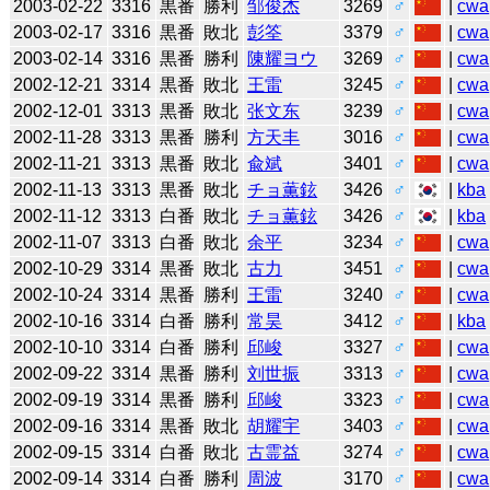
2003-02-22
3316
黒番
勝利
邹俊杰
3269
♂
|
cwa
2003-02-17
3316
黒番
敗北
彭筌
3379
♂
|
cwa
2003-02-14
3316
黒番
勝利
陳耀ヨウ
3269
♂
|
cwa
2002-12-21
3314
黒番
敗北
王雷
3245
♂
|
cwa
2002-12-01
3313
黒番
敗北
张文东
3239
♂
|
cwa
2002-11-28
3313
黒番
勝利
方天丰
3016
♂
|
cwa
2002-11-21
3313
黒番
敗北
兪斌
3401
♂
|
cwa
2002-11-13
3313
黒番
敗北
チョ薫鉉
3426
♂
|
kba
2002-11-12
3313
白番
敗北
チョ薫鉉
3426
♂
|
kba
2002-11-07
3313
白番
敗北
余平
3234
♂
|
cwa
2002-10-29
3314
黒番
敗北
古力
3451
♂
|
cwa
2002-10-24
3314
黒番
勝利
王雷
3240
♂
|
cwa
2002-10-16
3314
白番
勝利
常昊
3412
♂
|
kba
2002-10-10
3314
白番
勝利
邱峻
3327
♂
|
cwa
2002-09-22
3314
黒番
勝利
刘世振
3313
♂
|
cwa
2002-09-19
3314
黒番
勝利
邱峻
3323
♂
|
cwa
2002-09-16
3314
黒番
敗北
胡耀宇
3403
♂
|
cwa
2002-09-15
3314
白番
敗北
古霊益
3274
♂
|
cwa
2002-09-14
3314
白番
勝利
周波
3170
♂
|
cwa