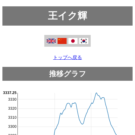
王イク輝
トップへ戻る
推移グラフ
3337.25
3330
3320
3310
3300