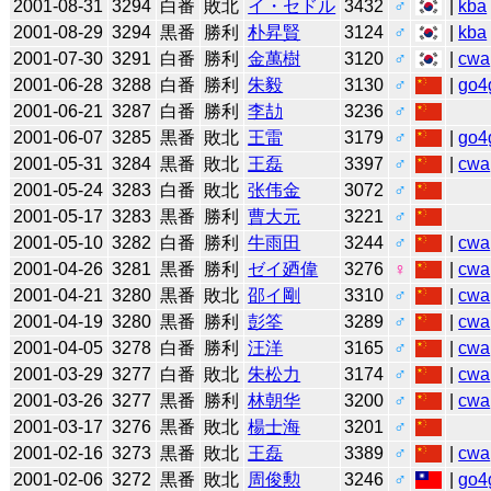
2001-08-31
3294
白番
敗北
イ・セドル
3432
♂
|
kba
2001-08-29
3294
黒番
勝利
朴昇賢
3124
♂
|
kba
2001-07-30
3291
白番
勝利
金萬樹
3120
♂
|
cwa
2001-06-28
3288
白番
勝利
朱毅
3130
♂
|
go4
2001-06-21
3287
白番
勝利
李劼
3236
♂
2001-06-07
3285
黒番
敗北
王雷
3179
♂
|
go4
2001-05-31
3284
黒番
敗北
王磊
3397
♂
|
cwa
2001-05-24
3283
白番
敗北
张伟金
3072
♂
2001-05-17
3283
黒番
勝利
曹大元
3221
♂
2001-05-10
3282
白番
勝利
牛雨田
3244
♂
|
cwa
2001-04-26
3281
黒番
勝利
ゼイ廼偉
3276
♀
|
cwa
2001-04-21
3280
黒番
敗北
邵イ剛
3310
♂
|
cwa
2001-04-19
3280
黒番
勝利
彭筌
3289
♂
|
cwa
2001-04-05
3278
白番
勝利
汪洋
3165
♂
|
cwa
2001-03-29
3277
白番
敗北
朱松力
3174
♂
|
cwa
2001-03-26
3277
黒番
勝利
林朝华
3200
♂
|
cwa
2001-03-17
3276
黒番
敗北
楊士海
3201
♂
2001-02-16
3273
黒番
敗北
王磊
3389
♂
|
cwa
2001-02-06
3272
黒番
敗北
周俊勲
3246
♂
|
go4