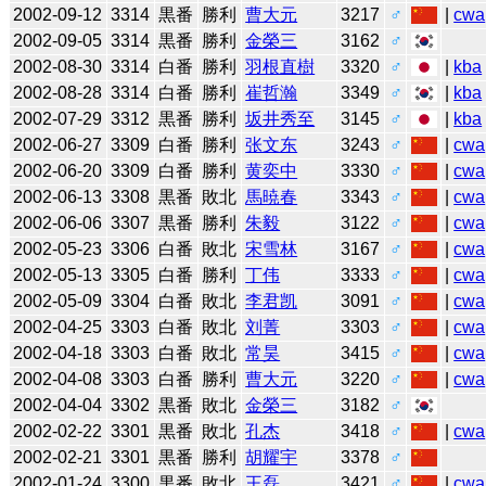
2002-09-12
3314
黒番
勝利
曹大元
3217
♂
|
cwa
2002-09-05
3314
黒番
勝利
金榮三
3162
♂
2002-08-30
3314
白番
勝利
羽根直樹
3320
♂
|
kba
2002-08-28
3314
白番
勝利
崔哲瀚
3349
♂
|
kba
2002-07-29
3312
黒番
勝利
坂井秀至
3145
♂
|
kba
2002-06-27
3309
白番
勝利
张文东
3243
♂
|
cwa
2002-06-20
3309
白番
勝利
黄奕中
3330
♂
|
cwa
2002-06-13
3308
黒番
敗北
馬暁春
3343
♂
|
cwa
2002-06-06
3307
黒番
勝利
朱毅
3122
♂
|
cwa
2002-05-23
3306
白番
敗北
宋雪林
3167
♂
|
cwa
2002-05-13
3305
白番
勝利
丁伟
3333
♂
|
cwa
2002-05-09
3304
白番
敗北
李君凯
3091
♂
|
cwa
2002-04-25
3303
白番
敗北
刘菁
3303
♂
|
cwa
2002-04-18
3303
白番
敗北
常昊
3415
♂
|
cwa
2002-04-08
3303
白番
勝利
曹大元
3220
♂
|
cwa
2002-04-04
3302
黒番
敗北
金榮三
3182
♂
2002-02-22
3301
黒番
敗北
孔杰
3418
♂
|
cwa
2002-02-21
3301
黒番
勝利
胡耀宇
3378
♂
2002-01-24
3300
黒番
敗北
王磊
3421
♂
|
cwa