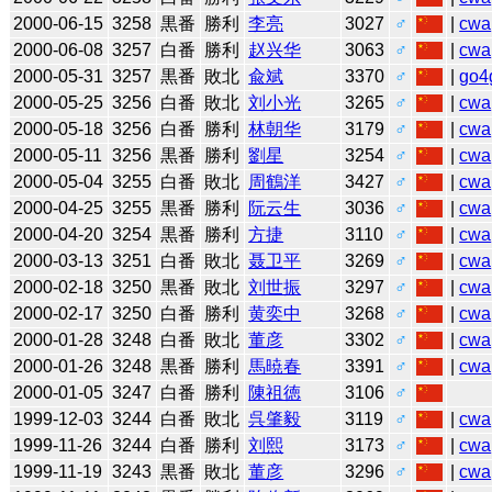
2000-06-15
3258
黒番
勝利
李亮
3027
♂
|
cwa
2000-06-08
3257
白番
勝利
赵兴华
3063
♂
|
cwa
2000-05-31
3257
黒番
敗北
兪斌
3370
♂
|
go4
2000-05-25
3256
白番
敗北
刘小光
3265
♂
|
cwa
2000-05-18
3256
白番
勝利
林朝华
3179
♂
|
cwa
2000-05-11
3256
黒番
勝利
劉星
3254
♂
|
cwa
2000-05-04
3255
白番
敗北
周鶴洋
3427
♂
|
cwa
2000-04-25
3255
黒番
勝利
阮云生
3036
♂
|
cwa
2000-04-20
3254
黒番
勝利
方捷
3110
♂
|
cwa
2000-03-13
3251
白番
敗北
聂卫平
3269
♂
|
cwa
2000-02-18
3250
黒番
敗北
刘世振
3297
♂
|
cwa
2000-02-17
3250
白番
勝利
黄奕中
3268
♂
|
cwa
2000-01-28
3248
白番
敗北
董彦
3302
♂
|
cwa
2000-01-26
3248
黒番
勝利
馬暁春
3391
♂
|
cwa
2000-01-05
3247
白番
勝利
陳祖徳
3106
♂
1999-12-03
3244
白番
敗北
呉肇毅
3119
♂
|
cwa
1999-11-26
3244
白番
勝利
刘熙
3173
♂
|
cwa
1999-11-19
3243
黒番
敗北
董彦
3296
♂
|
cwa