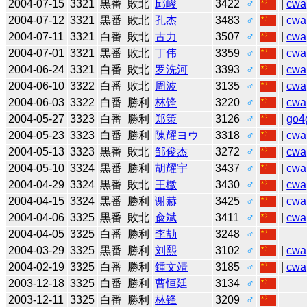
2004-07-15
3321
黒番
敗北
邱峻
3422
♂
|
cwa
2004-07-12
3321
黒番
敗北
孔杰
3483
♂
|
cwa
2004-07-11
3321
白番
敗北
古力
3507
♂
|
cwa
2004-07-01
3321
黒番
敗北
丁伟
3359
♂
|
cwa
2004-06-24
3321
白番
敗北
罗洗河
3393
♂
|
cwa
2004-06-10
3322
白番
敗北
周波
3135
♂
|
cwa
2004-06-03
3322
白番
勝利
林锋
3220
♂
|
cwa
2004-05-27
3323
白番
勝利
郑策
3126
♂
|
go4
2004-05-23
3323
白番
勝利
陳耀ヨウ
3318
♂
|
cwa
2004-05-13
3323
黒番
敗北
邹俊杰
3272
♂
|
cwa
2004-05-10
3324
黒番
勝利
胡耀宇
3437
♂
|
cwa
2004-04-29
3324
黒番
敗北
王檄
3430
♂
|
cwa
2004-04-15
3324
黒番
勝利
谢赫
3425
♂
|
cwa
2004-04-06
3325
黒番
敗北
兪斌
3411
♂
|
cwa
2004-04-05
3325
白番
勝利
李劼
3248
♂
2004-03-29
3325
黒番
勝利
刘熙
3102
♂
|
cwa
2004-02-19
3325
白番
勝利
鍾文靖
3185
♂
|
cwa
2003-12-18
3325
白番
勝利
曹恒廷
3134
♂
2003-12-11
3325
白番
勝利
林锋
3209
♂