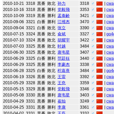
2010-10-21
3318
黒番
敗北
孙力
3318
♂
|
cwa
2010-10-16
3318
黒番
勝利
党毅飛
3353
♂
|
cwa
2010-10-09
3319
黒番
勝利
孟泰齢
3421
♂
|
cwa
2010-09-06
3321
白番
勝利
江维杰
3470
♂
|
cwa
2010-09-04
3321
白番
敗北
张立
3390
♂
|
cwa
2010-07-15
3324
黒番
敗北
兪斌
3327
♂
|
go4
2010-07-10
3324
黒番
敗北
胡耀宇
3422
♂
|
cwa
2010-07-03
3325
黒番
敗北
时越
3484
♂
|
cwa
2010-06-30
3325
黒番
敗北
唐韦星
3407
♂
|
cwa
2010-06-29
3325
白番
勝利
范廷钰
3440
♂
|
cwa
2010-06-29
3325
黒番
勝利
李豪杰
3338
♂
|
cwa
2010-06-28
3325
白番
敗北
柁嘉熹
3484
♂
|
go4
2010-06-19
3326
黒番
敗北
王雷
3392
♂
|
cwa
2010-05-29
3328
黒番
敗北
王尭
3359
♂
|
cwa
2010-05-15
3329
黒番
勝利
党毅飛
3346
♂
|
cwa
2010-05-08
3330
黒番
勝利
唐韦星
3403
♂
|
cwa
2010-04-29
3331
黒番
勝利
崔灿
3249
♂
|
cwa
2010-04-25
3331
黒番
勝利
李康
3361
♂
|
cwa
2010-04-02
3331
黒番
敗北
王磊
3332
♂