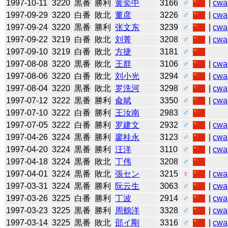
1997-10-11
3220
黒番
勝利
黄奕中
3166
♂
|
cwa
1997-09-29
3220
白番
敗北
董彦
3226
♂
|
cwa
1997-09-24
3220
黒番
勝利
张文东
3239
♂
|
cwa
1997-09-22
3219
白番
敗北
刘菁
3208
♂
|
cwa
1997-09-10
3219
白番
敗北
方捷
3181
♂
1997-08-08
3220
黒番
敗北
王群
3106
♂
|
cwa
1997-08-06
3220
白番
敗北
刘小光
3294
♂
|
cwa
1997-08-04
3220
黒番
敗北
罗洗河
3298
♂
|
cwa
1997-07-12
3222
黒番
勝利
兪斌
3350
♂
|
cwa
1997-07-10
3222
白番
勝利
王汝南
2983
♂
1997-07-05
3222
白番
勝利
罗建文
2932
♂
|
cwa
1997-04-26
3224
黒番
勝利
廖桂永
3123
♂
|
cwa
1997-04-20
3224
黒番
勝利
汪洋
3110
♂
|
cwa
1997-04-18
3224
黒番
敗北
丁伟
3208
♂
1997-04-01
3224
黒番
敗北
張セン
3215
♀
|
cwa
1997-03-31
3224
黒番
勝利
阮云生
3063
♂
|
cwa
1997-03-26
3225
白番
勝利
丁波
2914
♂
|
cwa
1997-03-23
3225
黒番
勝利
周鶴洋
3328
♂
|
cwa
1997-03-14
3225
黒番
敗北
邵イ剛
3316
♂
|
cwa