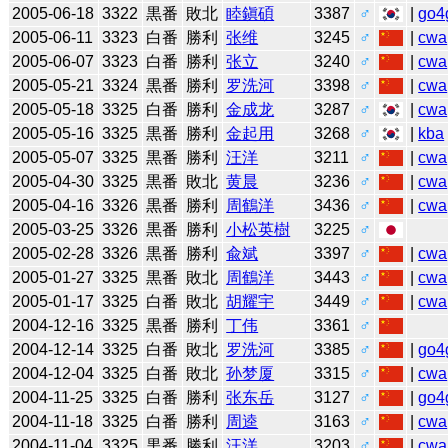
2005-06-18
3322
黒番
敗北
睦鎭碩
3387
♂
|
go4
2005-06-11
3323
白番
勝利
张维
3245
♂
|
cwa
2005-06-07
3323
白番
勝利
张立
3240
♂
|
cwa
2005-05-21
3324
黒番
勝利
罗洗河
3398
♂
|
cwa
2005-05-18
3325
白番
勝利
金成龙
3287
♂
|
cwa
2005-05-16
3325
黒番
勝利
金起用
3268
♂
|
kba
2005-05-07
3325
黒番
勝利
汪洋
3211
♂
|
cwa
2005-04-30
3325
黒番
敗北
黄晨
3236
♂
|
cwa
2005-04-16
3326
黒番
勝利
周鶴洋
3436
♂
|
cwa
2005-03-25
3326
黒番
勝利
小松英樹
3225
♂
2005-02-28
3326
黒番
勝利
兪斌
3397
♂
|
cwa
2005-01-27
3325
黒番
敗北
周鶴洋
3443
♂
|
cwa
2005-01-17
3325
白番
敗北
胡耀宇
3449
♂
|
cwa
2004-12-16
3325
黒番
勝利
丁伟
3361
♂
2004-12-14
3325
白番
敗北
罗洗河
3385
♂
|
go4
2004-12-04
3325
白番
敗北
孙梦厦
3315
♂
|
cwa
2004-11-25
3325
白番
勝利
张东岳
3127
♂
|
go4
2004-11-18
3325
白番
勝利
周逵
3163
♂
|
cwa
2004-11-04
3325
黒番
勝利
汪洋
3203
♂
|
cwa