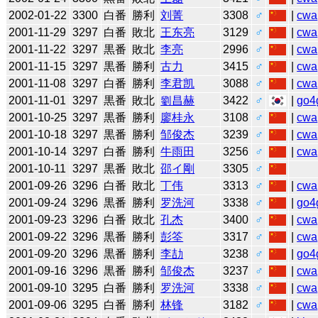
2002-01-22
3300
白番
勝利
刘菁
3308
♂
|
cwa
2001-11-29
3297
白番
敗北
王东亮
3129
♂
|
cwa
2001-11-22
3297
黒番
敗北
李亮
2996
♂
|
cwa
2001-11-15
3297
黒番
勝利
古力
3415
♂
|
cwa
2001-11-08
3297
白番
勝利
李君凯
3088
♂
|
cwa
2001-11-01
3297
黒番
敗北
劉昌赫
3422
♂
|
go4
2001-10-25
3297
黒番
勝利
廖桂永
3108
♂
|
cwa
2001-10-18
3297
黒番
勝利
邹俊杰
3239
♂
|
cwa
2001-10-14
3297
白番
勝利
牛雨田
3256
♂
|
cwa
2001-10-11
3297
黒番
敗北
邵イ剛
3305
♂
2001-09-26
3296
白番
敗北
丁伟
3313
♂
|
cwa
2001-09-24
3296
黒番
勝利
罗洗河
3338
♂
|
go4
2001-09-23
3296
白番
敗北
孔杰
3400
♂
|
cwa
2001-09-22
3296
黒番
勝利
彭筌
3317
♂
|
cwa
2001-09-20
3296
黒番
勝利
李劼
3238
♂
|
go4
2001-09-16
3296
黒番
勝利
邹俊杰
3237
♂
|
cwa
2001-09-10
3295
白番
勝利
罗洗河
3338
♂
|
cwa
2001-09-06
3295
白番
勝利
林锋
3182
♂
|
cwa