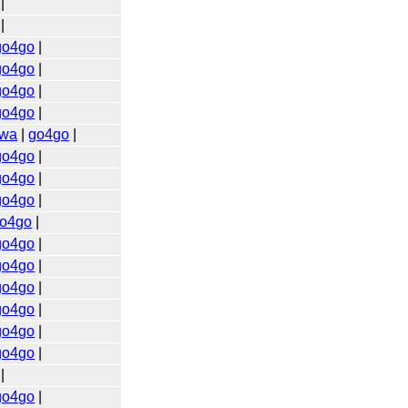
|
|
go4go
|
go4go
|
go4go
|
go4go
|
wa
|
go4go
|
go4go
|
go4go
|
go4go
|
o4go
|
go4go
|
go4go
|
go4go
|
go4go
|
go4go
|
go4go
|
|
go4go
|