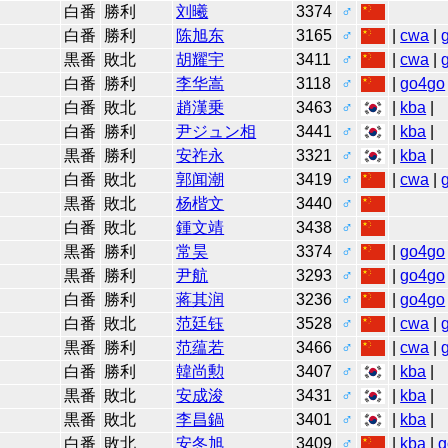
白番
勝利
刘曦
3374
♂
白番
勝利
陈旭东
3165
♂
|
cwa
|
黒番
敗北
胡耀宇
3411
♂
|
cwa
|
白番
勝利
李华嵩
3118
♂
|
go4go
白番
敗北
趙漢乗
3463
♂
|
kba
|
白番
勝利
尹ジュン相
3441
♂
|
kba
|
黒番
勝利
安祚永
3321
♂
|
kba
|
白番
敗北
郭闻潮
3419
♂
|
cwa
|
黒番
敗北
杨楷文
3440
♂
白番
敗北
鍾文靖
3438
♂
黒番
勝利
常昊
3374
♂
|
go4go
黒番
勝利
尹航
3293
♂
|
go4go
白番
勝利
蒋其润
3236
♂
|
go4go
白番
敗北
范廷钰
3528
♂
|
cwa
|
黒番
勝利
范蕴若
3466
♂
|
cwa
|
白番
勝利
韓尚勲
3407
♂
|
kba
|
黒番
敗北
安成浚
3431
♂
|
kba
|
黒番
敗北
李昌鍋
3401
♂
|
kba
|
白番
敗北
安冬旭
3409
♂
|
kba
|
g