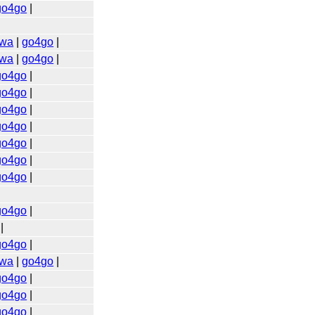
go4go
|
wa
|
go4go
|
wa
|
go4go
|
go4go
|
go4go
|
go4go
|
go4go
|
go4go
|
go4go
|
go4go
|
go4go
|
|
go4go
|
wa
|
go4go
|
go4go
|
go4go
|
go4go
|