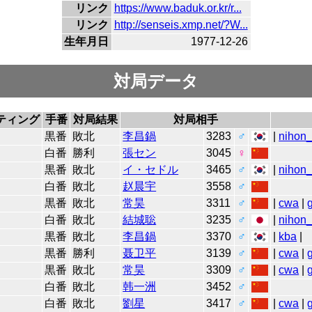
リンク
https://www.baduk.or.kr/r...
リンク
http://senseis.xmp.net/?W...
生年月日
1977-12-26
対局データ
ティング
手番
対局結果
対局相手
黒番
敗北
李昌鍋
3283
♂
|
nihon_
白番
勝利
張セン
3045
♀
黒番
敗北
イ・セドル
3465
♂
|
nihon_
白番
敗北
赵晨宇
3558
♂
黒番
敗北
常昊
3311
♂
|
cwa
|
白番
敗北
結城聡
3235
♂
|
nihon_
黒番
敗北
李昌鍋
3370
♂
|
kba
|
黒番
勝利
聂卫平
3139
♂
|
cwa
|
黒番
敗北
常昊
3309
♂
|
cwa
|
白番
敗北
韩一洲
3452
♂
白番
敗北
劉星
3417
♂
|
cwa
|