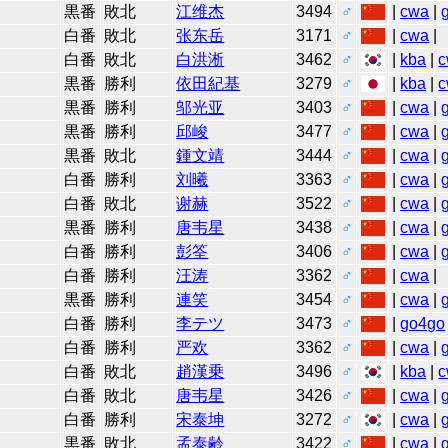
黒番
敗北
江维杰
3494
♂
|
cwa
|
白番
敗北
张东岳
3171
♂
|
cwa
|
白番
敗北
白洪淅
3462
♂
|
kba
|
c
黒番
勝利
依田紀基
3279
♂
|
kba
|
c
黒番
勝利
邬光亚
3403
♂
|
cwa
|
黒番
勝利
邱峻
3477
♂
|
cwa
|
黒番
敗北
鍾文靖
3444
♂
|
cwa
|
白番
勝利
刘曦
3363
♂
|
cwa
|
白番
敗北
谢赫
3522
♂
|
cwa
|
黒番
勝利
唐韦星
3438
♂
|
cwa
|
白番
勝利
彭筌
3406
♂
|
cwa
|
白番
勝利
汪涛
3362
♂
|
cwa
|
黒番
勝利
連笑
3454
♂
|
cwa
|
白番
勝利
李テツ
3473
♂
|
go4go
白番
勝利
严欢
3362
♂
|
cwa
|
白番
敗北
趙漢乗
3496
♂
|
kba
|
c
白番
敗北
唐韦星
3426
♂
|
cwa
|
白番
勝利
宋泰坤
3272
♂
|
cwa
|
黒番
敗北
孟泰齢
3422
♂
|
cwa
|