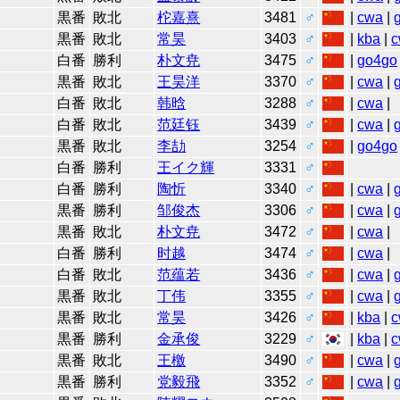
黒番
敗北
柁嘉熹
3481
♂
|
cwa
|
黒番
敗北
常昊
3403
♂
|
kba
|
c
白番
勝利
朴文尭
3475
♂
|
go4go
黒番
敗北
王昊洋
3370
♂
|
cwa
|
白番
敗北
韩晗
3288
♂
|
cwa
|
白番
敗北
范廷钰
3439
♂
|
cwa
|
黒番
敗北
李劼
3254
♂
|
go4go
白番
勝利
王イク輝
3331
♂
白番
勝利
陶忻
3340
♂
|
cwa
|
黒番
勝利
邹俊杰
3306
♂
|
cwa
|
黒番
敗北
朴文尭
3472
♂
|
cwa
|
白番
勝利
时越
3474
♂
|
cwa
|
白番
敗北
范蕴若
3436
♂
|
cwa
|
黒番
敗北
丁伟
3355
♂
|
cwa
|
黒番
敗北
常昊
3426
♂
|
kba
|
c
黒番
勝利
金承俊
3229
♂
|
kba
|
c
黒番
敗北
王檄
3490
♂
|
cwa
|
黒番
勝利
党毅飛
3352
♂
|
cwa
|