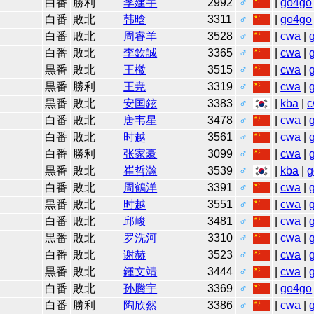
白番
勝利
李建宇
2992
♂
|
go4go
白番
敗北
韩晗
3311
♂
|
go4go
白番
敗北
周睿羊
3528
♂
|
cwa
|
白番
敗北
李欽誠
3365
♂
|
cwa
|
黒番
敗北
王檄
3515
♂
|
cwa
|
黒番
勝利
王尭
3319
♂
|
cwa
|
黒番
敗北
安国鉉
3383
♂
|
kba
|
c
白番
敗北
唐韦星
3478
♂
|
cwa
|
白番
敗北
时越
3561
♂
|
cwa
|
白番
勝利
张家豪
3099
♂
|
cwa
|
黒番
敗北
崔哲瀚
3539
♂
|
kba
|
g
白番
敗北
周鶴洋
3391
♂
|
cwa
|
黒番
敗北
时越
3551
♂
|
cwa
|
白番
敗北
邱峻
3481
♂
|
cwa
|
黒番
敗北
罗洗河
3310
♂
|
cwa
|
白番
敗北
谢赫
3523
♂
|
cwa
|
黒番
敗北
鍾文靖
3444
♂
|
cwa
|
白番
敗北
孙腾宇
3369
♂
|
go4go
白番
勝利
陶欣然
3386
♂
|
cwa
|