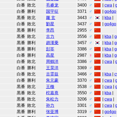
白番
敗北
毛睿龙
3400
♂
|
cwa
|
白番
勝利
国宇征
3371
♂
|
go4go
黒番
敗北
羅 玄
3443
♂
|
kba
|
白番
敗北
劉星
3437
♂
|
go4go
黒番
勝利
李昂
2955
♂
黒番
敗北
古力
3556
♂
|
kba
|
g
黒番
勝利
趙漢乗
3457
♂
|
kba
|
g
黒番
勝利
彭筌
3386
♂
|
kba
|
g
白番
勝利
高星
2987
♀
|
kba
|
g
白番
敗北
周鶴洋
3386
♂
|
cwa
|
白番
勝利
王昊洋
3369
♂
白番
敗北
古霊益
3466
♂
|
kba
|
c
白番
勝利
朱元豪
3370
♂
|
cwa
|
黒番
敗北
王檄
3538
♂
|
cwa
|
黒番
敗北
柁嘉熹
3550
♂
|
kba
|
黒番
敗北
朱松力
3206
♂
|
cwa
|
黒番
敗北
孙力
3301
♂
|
cwa
|
黒番
勝利
张亚博
3319
♂
|
go4go