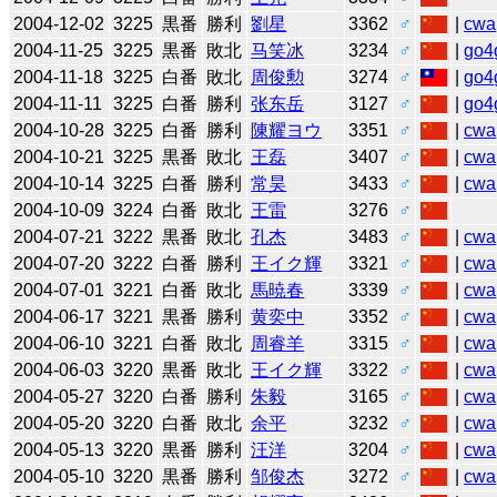
2004-12-02
3225
黒番
勝利
劉星
3362
♂
|
cwa
2004-11-25
3225
黒番
敗北
马笑冰
3234
♂
|
go4
2004-11-18
3225
白番
敗北
周俊勲
3274
♂
|
go4
2004-11-11
3225
白番
勝利
张东岳
3127
♂
|
go4
2004-10-28
3225
白番
勝利
陳耀ヨウ
3351
♂
|
cwa
2004-10-21
3225
黒番
敗北
王磊
3407
♂
|
cwa
2004-10-14
3225
白番
勝利
常昊
3433
♂
|
cwa
2004-10-09
3224
白番
敗北
王雷
3276
♂
2004-07-21
3222
黒番
敗北
孔杰
3483
♂
|
cwa
2004-07-20
3222
白番
勝利
王イク輝
3321
♂
|
cwa
2004-07-01
3221
白番
敗北
馬暁春
3339
♂
|
cwa
2004-06-17
3221
黒番
勝利
黄奕中
3352
♂
|
cwa
2004-06-10
3221
白番
敗北
周睿羊
3315
♂
|
cwa
2004-06-03
3220
黒番
敗北
王イク輝
3322
♂
|
cwa
2004-05-27
3220
白番
勝利
朱毅
3165
♂
|
cwa
2004-05-20
3220
白番
敗北
余平
3232
♂
|
cwa
2004-05-13
3220
黒番
勝利
汪洋
3204
♂
|
cwa
2004-05-10
3220
黒番
勝利
邹俊杰
3272
♂
|
cwa