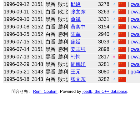
1996-09-12
3151
黒番
敗北
邱峻
3278
♂
|
cwa
1996-09-11
3151
白番
敗北
张文东
3263
♂
|
cwa
1996-09-10
3151
黒番
敗北
兪斌
3331
♂
|
cwa
1996-09-08
3152
白番
勝利
黄奕中
3154
♂
|
cwa
1996-08-25
3152
白番
勝利
陆军
2940
♂
|
cwa
1996-07-15
3151
白番
勝利
庞延
3039
♂
|
cwa
1996-07-14
3151
黒番
勝利
姜志强
2898
♂
|
cwa
1996-07-13
3151
黒番
勝利
韩恂
2817
♀
|
cwa
1996-02-29
3148
黒番
敗北
周鶴洋
3281
♂
|
cwa
1995-05-21
3143
黒番
勝利
王元
3080
♂
|
go4
1995-05-18
3143
白番
敗北
张文东
3282
♂
問合せ先：
Rémi Coulom
. Powered by
joedb, the C++ database
.