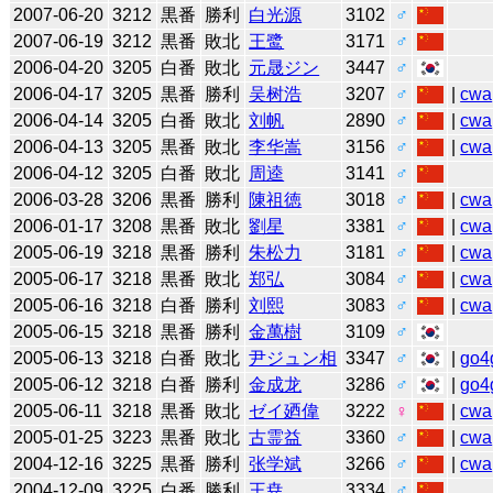
2007-06-20
3212
黒番
勝利
白光源
3102
♂
2007-06-19
3212
黒番
敗北
王鹭
3171
♂
2006-04-20
3205
白番
敗北
元晟ジン
3447
♂
2006-04-17
3205
黒番
勝利
吴树浩
3207
♂
|
cwa
2006-04-14
3205
白番
敗北
刘帆
2890
♂
|
cwa
2006-04-13
3205
黒番
敗北
李华嵩
3156
♂
|
cwa
2006-04-12
3205
白番
敗北
周逵
3141
♂
2006-03-28
3206
黒番
勝利
陳祖徳
3018
♂
|
cwa
2006-01-17
3208
黒番
敗北
劉星
3381
♂
|
cwa
2005-06-19
3218
黒番
勝利
朱松力
3181
♂
|
cwa
2005-06-17
3218
黒番
敗北
郑弘
3084
♂
|
cwa
2005-06-16
3218
白番
勝利
刘熙
3083
♂
|
cwa
2005-06-15
3218
黒番
勝利
金萬樹
3109
♂
2005-06-13
3218
白番
敗北
尹ジュン相
3347
♂
|
go4
2005-06-12
3218
白番
勝利
金成龙
3286
♂
|
go4
2005-06-11
3218
黒番
敗北
ゼイ廼偉
3222
♀
|
cwa
2005-01-25
3223
黒番
敗北
古霊益
3360
♂
|
cwa
2004-12-16
3225
黒番
勝利
张学斌
3266
♂
|
cwa
2004-12-09
3225
白番
勝利
王尭
3334
♂