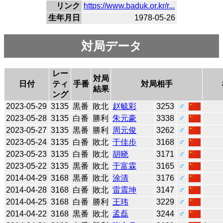
リンク
https://www.baduk.or.kr/r...
生年月日
1978-05-26
対局データ
レー
対局
日付
ティ
手番
対局相手
結果
ング
2023-05-29
3135
黒番
敗北
赵毓彩
3253
♂
2023-05-28
3135
白番
勝利
朱元豪
3338
♂
2023-05-27
3135
黒番
勝利
周元俊
3262
♂
2023-05-24
3135
白番
敗北
于佳步
3168
♂
2023-05-23
3135
白番
敗北
胡晓
3171
♂
2023-05-22
3135
黒番
敗北
于富霖
3165
♂
2014-04-29
3168
黒番
敗北
涂清
3176
♂
2014-04-28
3168
白番
敗北
雷震坤
3147
♂
2014-04-25
3168
白番
勝利
王玮
3229
♂
2014-04-22
3168
黒番
敗北
孟磊
3244
♂