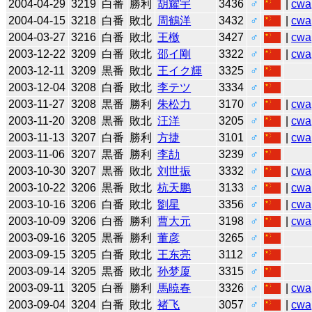
2004-04-29
3219
白番
勝利
胡耀宇
3436
♂
|
cwa
2004-04-15
3218
白番
敗北
周鶴洋
3432
♂
|
cwa
2004-03-27
3216
白番
敗北
王檄
3427
♂
|
cwa
2003-12-22
3209
白番
敗北
邵イ剛
3322
♂
|
cwa
2003-12-11
3209
黒番
敗北
王イク輝
3325
♂
2003-12-04
3208
白番
敗北
李テツ
3334
♂
2003-11-27
3208
黒番
勝利
朱松力
3170
♂
|
cwa
2003-11-20
3208
黒番
敗北
汪洋
3205
♂
|
cwa
2003-11-13
3207
白番
勝利
方捷
3101
♂
|
cwa
2003-11-06
3207
黒番
勝利
李劼
3239
♂
2003-10-30
3207
黒番
敗北
刘世振
3332
♂
|
cwa
2003-10-22
3206
黒番
敗北
杭天鹏
3133
♂
|
cwa
2003-10-16
3206
白番
敗北
劉星
3356
♂
|
cwa
2003-10-09
3206
白番
勝利
曹大元
3198
♂
|
cwa
2003-09-16
3205
黒番
勝利
董彦
3265
♂
2003-09-15
3205
白番
敗北
王东亮
3112
♂
2003-09-14
3205
黒番
敗北
孙梦厦
3315
♂
2003-09-11
3205
白番
勝利
馬暁春
3326
♂
|
cwa
2003-09-04
3204
白番
敗北
褚飞
3057
♂
|
cwa