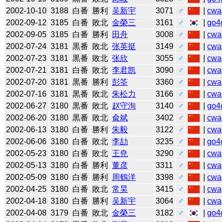
2002-10-10
3188
白番
勝利
吴新宇
3071
♂
|
cwa
2002-09-12
3185
白番
敗北
金榮三
3161
♂
|
go4
2002-09-05
3185
白番
勝利
田舟
3008
♂
|
cwa
2002-07-24
3181
黒番
敗北
张英挺
3149
♂
|
cwa
2002-07-23
3181
黒番
敗北
张欣
3055
♂
|
cwa
2002-07-21
3181
白番
敗北
李君凯
3090
♂
|
cwa
2002-07-20
3181
黒番
勝利
彭筌
3360
♂
|
cwa
2002-07-16
3181
黒番
敗北
朱松力
3166
♂
|
cwa
2002-06-27
3180
黒番
敗北
赵守洵
3140
♂
|
go4
2002-06-20
3180
黒番
敗北
兪斌
3402
♂
|
cwa
2002-06-13
3180
白番
勝利
朱毅
3122
♂
|
cwa
2002-06-06
3180
白番
敗北
李劼
3235
♂
|
go4
2002-05-23
3180
白番
敗北
王尭
3290
♂
|
cwa
2002-05-13
3180
白番
勝利
董彦
3311
♂
|
cwa
2002-05-09
3180
白番
勝利
周鶴洋
3398
♂
|
cwa
2002-04-25
3180
白番
敗北
常昊
3415
♂
|
cwa
2002-04-18
3180
白番
勝利
吴新宇
3064
♂
|
cwa
2002-04-08
3179
白番
敗北
金榮三
3182
♂
|
go4