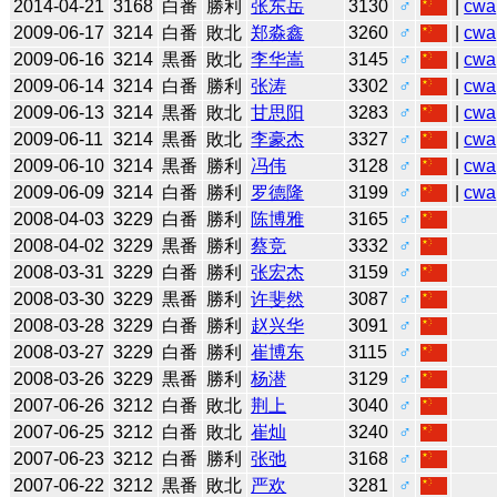
2014-04-21
3168
白番
勝利
张东岳
3130
♂
|
cwa
2009-06-17
3214
白番
敗北
郑淼鑫
3260
♂
|
cwa
2009-06-16
3214
黒番
敗北
李华嵩
3145
♂
|
cwa
2009-06-14
3214
白番
勝利
张涛
3302
♂
|
cwa
2009-06-13
3214
黒番
敗北
甘思阳
3283
♂
|
cwa
2009-06-11
3214
黒番
敗北
李豪杰
3327
♂
|
cwa
2009-06-10
3214
黒番
勝利
冯伟
3128
♂
|
cwa
2009-06-09
3214
白番
勝利
罗德隆
3199
♂
|
cwa
2008-04-03
3229
白番
勝利
陈博雅
3165
♂
2008-04-02
3229
黒番
勝利
蔡竞
3332
♂
2008-03-31
3229
白番
勝利
张宏杰
3159
♂
2008-03-30
3229
黒番
勝利
许斐然
3087
♂
2008-03-28
3229
白番
勝利
赵兴华
3091
♂
2008-03-27
3229
白番
勝利
崔博东
3115
♂
2008-03-26
3229
黒番
勝利
杨潜
3129
♂
2007-06-26
3212
白番
敗北
荆上
3040
♂
2007-06-25
3212
白番
敗北
崔灿
3240
♂
2007-06-23
3212
白番
勝利
张弛
3168
♂
2007-06-22
3212
黒番
敗北
严欢
3281
♂