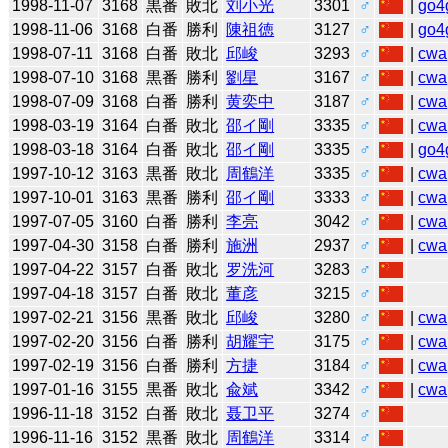
1998-11-07
3168
黒番
敗北
刘小光
3301
♂
|
go4
1998-11-06
3168
白番
勝利
陳祖徳
3127
♂
|
go4
1998-07-11
3168
白番
敗北
邱峻
3293
♂
|
cwa
1998-07-10
3168
黒番
勝利
劉星
3167
♂
|
cwa
1998-07-09
3168
白番
勝利
黄奕中
3187
♂
|
cwa
1998-03-19
3164
白番
敗北
邵イ剛
3335
♂
|
cwa
1998-03-18
3164
白番
敗北
邵イ剛
3335
♂
|
go4
1997-10-12
3163
黒番
敗北
周鶴洋
3335
♂
|
cwa
1997-10-01
3163
黒番
勝利
邵イ剛
3333
♂
|
cwa
1997-07-05
3160
白番
勝利
李亮
3042
♂
|
cwa
1997-04-30
3158
白番
勝利
施洲
2937
♂
|
cwa
1997-04-22
3157
白番
敗北
罗洗河
3283
♂
1997-04-18
3157
白番
敗北
董彦
3215
♂
1997-02-21
3156
黒番
敗北
邱峻
3280
♂
|
cwa
1997-02-20
3156
白番
勝利
胡耀宇
3175
♂
|
cwa
1997-02-19
3156
白番
勝利
方捷
3184
♂
|
cwa
1997-01-16
3155
黒番
敗北
兪斌
3342
♂
|
cwa
1996-11-18
3152
白番
敗北
聂卫平
3274
♂
1996-11-16
3152
黒番
敗北
周鶴洋
3314
♂