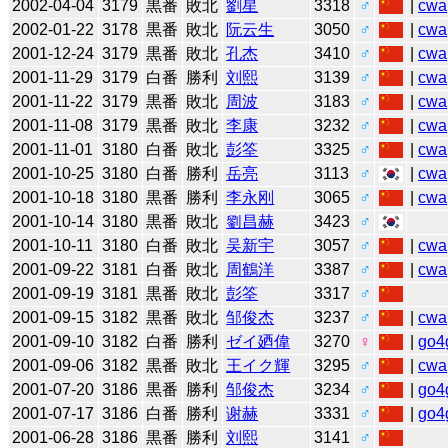
2002-04-04
3179
黒番
敗北
劉星
3318
♂
|
cwa
2002-01-22
3178
黒番
敗北
阮云生
3050
♂
|
cwa
2001-12-24
3179
黒番
敗北
孔杰
3410
♂
|
cwa
2001-11-29
3179
白番
勝利
刘熙
3139
♂
|
cwa
2001-11-22
3179
黒番
敗北
周波
3183
♂
|
cwa
2001-11-08
3179
黒番
敗北
李康
3232
♂
|
cwa
2001-11-01
3180
白番
敗北
彭筌
3325
♂
|
cwa
2001-10-25
3180
白番
勝利
岳亮
3113
♂
|
cwa
2001-10-18
3180
黒番
勝利
李永刚
3065
♂
|
cwa
2001-10-14
3180
黒番
敗北
劉昌赫
3423
♂
2001-10-11
3180
白番
敗北
吴新宇
3057
♂
|
cwa
2001-09-22
3181
白番
敗北
周鶴洋
3387
♂
|
cwa
2001-09-19
3181
黒番
敗北
彭筌
3317
♂
2001-09-15
3182
黒番
敗北
邹俊杰
3237
♂
|
cwa
2001-09-10
3182
白番
勝利
ゼイ廼偉
3270
♀
|
go4
2001-09-06
3182
黒番
敗北
王イク輝
3295
♂
|
cwa
2001-07-20
3186
黒番
勝利
邹俊杰
3234
♂
|
go4
2001-07-17
3186
白番
勝利
谢赫
3331
♂
|
go4
2001-06-28
3186
黒番
勝利
刘熙
3141
♂