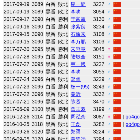
2017-09-19
3089
白番
敗北
应一韬
3227
♂
2017-09-19
3089
黒番
敗北
李响
3054
♂
2017-09-17
3090
白番
勝利
于富霖
3130
♂
2017-09-16
3090
白番
勝利
张紫良
3234
♂
2017-09-15
3090
黒番
敗北
石豫来
3108
♂
2017-09-15
3090
黒番
敗北
李万鹏
3103
♂
2017-07-30
3095
黒番
勝利
宋容慧
3045
♀
2017-07-28
3095
白番
勝利
陆敏全
3151
♀
2017-07-27
3095
黒番
敗北
韦一博
3227
♂
2017-07-25
3096
黒番
敗北
李响
3055
♂
2017-07-24
3096
白番
敗北
郑胥
3229
♂
2017-07-23
3096
白番
勝利
杨一(95)
3243
♂
2017-07-22
3096
黒番
敗北
黄昕
3332
♂
2017-07-21
3096
黒番
敗北
陈贤
3470
♂
2017-06-09
3100
黒番
勝利
曾志豪
3199
♂
2016-12-26
3114
白番
勝利
周泓余
3087
♀
|
go4go
2016-10-25
3118
黒番
敗北
王磊
3282
♂
|
go4go
2016-09-26
3120
黒番
敗北
郑胥
3224
♂
2016-09-25
3120
白番
敗北
黄静远
3294
♂