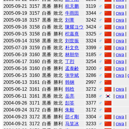
2005-09-21
3157
黒番
勝利
杭天鹏
3119
♂
|
cwa
|
2005-09-19
3157
白番
敗北
牛雨田
3344
♂
|
cwa
|
2005-09-18
3157
黒番
敗北
刘菁
3242
♂
|
cwa
|
2005-09-16
3158
白番
敗北
陳耀ヨウ
3424
♂
|
cwa
|
2005-09-15
3158
白番
勝利
柁嘉熹
3325
♂
|
cwa
|
2005-09-14
3158
黒番
敗北
刘世振
3324
♂
|
cwa
|
2005-07-19
3159
白番
敗北
朴文尭
3399
♂
|
cwa
|
2005-06-19
3160
黒番
敗北
林朝华
3185
♂
|
cwa
|
2005-06-17
3160
白番
敗北
丁烈
3254
♂
|
cwa
|
2005-06-16
3160
白番
勝利
孟泰齢
3200
♂
|
cwa
|
2005-06-15
3160
黒番
敗北
张学斌
3286
♂
|
cwa
|
2005-06-13
3161
白番
勝利
韩钢
2997
♂
2005-06-12
3161
白番
勝利
韩晗
3272
♂
|
cwa
|
2005-06-11
3161
黒番
敗北
岳亮
3188
♂
|
cwa
|
2004-09-26
3171
黒番
敗北
彭筌
3377
♂
2004-09-24
3172
白番
勝利
朱毅
3172
♂
2004-09-23
3172
黒番
勝利
邵イ剛
3304
♂
|
cwa
|
2004-09-21
3172
白番
勝利
马笑冰
3233
♂
|
cwa
|