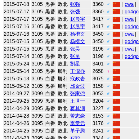
2015-07-18
3105
黒番
敗北
张强
3360
♂
|
cwa
|
2015-07-17
3105
黒番
敗北
张强
3360
♂
|
go4go
2015-07-17
3105
黒番
敗北
赵晨宇
3417
♂
|
cwa
|
2015-07-16
3105
黒番
敗北
赵晨宇
3417
♂
|
go4go
2015-07-16
3105
黒番
敗北
杨楷文
3450
♂
|
cwa
|
2015-07-15
3105
黒番
敗北
杨楷文
3450
♂
|
go4go
2015-07-15
3105
黒番
敗北
张昊
3196
♂
|
cwa
|
2015-07-14
3105
黒番
敗北
张昊
3196
♂
|
go4go
2015-05-24
3105
黒番
敗北
劉星
3401
♂
2015-05-14
3105
黒番
勝利
王倪乔
2658
♀
2015-05-13
3105
白番
勝利
寇政岩
3075
♂
2015-05-12
3105
黒番
勝利
邱金波
3158
♂
2014-09-27
3099
白番
敗北
张家尧
3053
♂
2014-09-25
3099
黒番
勝利
王世一
3204
♂
2014-04-29
3095
黒番
敗北
蒋其润
3227
♂
2014-04-28
3095
白番
敗北
曾志豪
3153
♂
2014-04-26
3095
白番
敗北
李章元
3176
♂
2014-04-25
3095
白番
敗北
单子腾
3241
♂
2014-04-23
3095
白番
敗北
戎毅
3344
♂