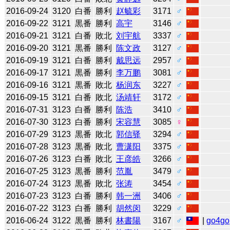
2016-09-24
3120
白番
勝利
赵毓彩
3171
♂
2016-09-22
3121
黒番
勝利
高宇
3146
♂
2016-09-21
3121
白番
敗北
刘宇航
3337
♂
2016-09-20
3121
黒番
勝利
陈文政
3127
♂
2016-09-19
3121
白番
勝利
戴思远
2957
♂
2016-09-17
3121
黒番
勝利
李万鹏
3081
♂
2016-09-16
3121
黒番
敗北
杨润东
3227
♂
2016-09-15
3121
白番
敗北
汤靖轩
3172
♂
2016-07-31
3123
白番
勝利
陈浩
3410
♂
2016-07-30
3123
白番
勝利
宋容慧
3085
♀
2016-07-29
3123
黒番
敗北
郭信驿
3294
♂
2016-07-28
3123
黒番
敗北
曹潇阳
3375
♂
2016-07-26
3123
白番
敗北
王彦皓
3266
♂
2016-07-25
3123
黒番
勝利
范胤
3479
♂
2016-07-24
3123
黒番
敗北
张涛
3454
♂
2016-07-23
3123
白番
勝利
韩一洲
3406
♂
2016-07-22
3123
白番
勝利
胡然闵
3229
♂
2016-06-24
3122
黒番
勝利
林書陽
3167
♂
|
go4go