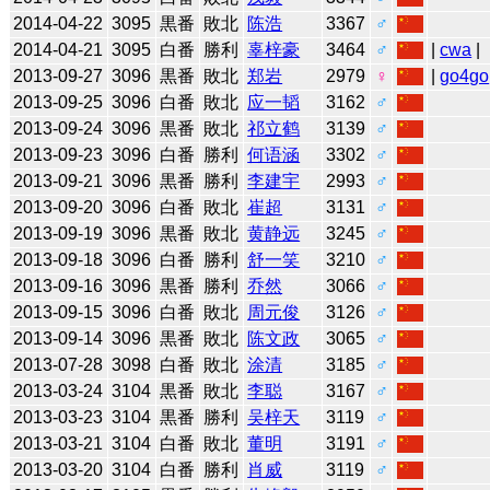
2014-04-22
3095
黒番
敗北
陈浩
3367
♂
2014-04-21
3095
白番
勝利
辜梓豪
3464
♂
|
cwa
|
2013-09-27
3096
黒番
敗北
郑岩
2979
♀
|
go4go
2013-09-25
3096
白番
敗北
应一韬
3162
♂
2013-09-24
3096
黒番
敗北
祁立鹤
3139
♂
2013-09-23
3096
白番
勝利
何语涵
3302
♂
2013-09-21
3096
黒番
勝利
李建宇
2993
♂
2013-09-20
3096
白番
敗北
崔超
3131
♂
2013-09-19
3096
黒番
敗北
黄静远
3245
♂
2013-09-18
3096
白番
勝利
舒一笑
3210
♂
2013-09-16
3096
黒番
勝利
乔然
3066
♂
2013-09-15
3096
白番
敗北
周元俊
3126
♂
2013-09-14
3096
黒番
敗北
陈文政
3065
♂
2013-07-28
3098
白番
敗北
涂清
3185
♂
2013-03-24
3104
黒番
敗北
李聪
3167
♂
2013-03-23
3104
黒番
勝利
吴梓天
3119
♂
2013-03-21
3104
白番
敗北
董明
3191
♂
2013-03-20
3104
白番
勝利
肖威
3119
♂