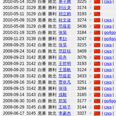
2010-05-14
3129
白番
敗北
单子腾
3225
♂
|
cwa
|
2010-05-12
3129
黒番
勝利
刘云龙
3174
♂
2010-05-11
3129
白番
勝利
祁立鹤
3193
♂
2010-05-09
3129
黒番
敗北
桂文波
3274
♂
|
cwa
|
2010-05-08
3129
白番
敗北
范蕴若
3436
♂
|
cwa
|
2010-01-19
3135
白番
敗北
张策
3184
♂
|
go4go
2009-11-23
3139
白番
勝利
李劼
3247
♂
|
go4go
2009-09-25
3142
白番
敗北
张昊
3215
♂
|
cwa
|
2009-09-24
3142
白番
敗北
范廷钰
3409
♂
|
cwa
|
2009-09-23
3142
黒番
勝利
田舟
3076
♂
|
cwa
|
2009-09-21
3142
白番
敗北
王哲明
3193
♂
|
cwa
|
2009-09-20
3142
白番
勝利
王晨帆
3124
♂
|
cwa
|
2009-09-18
3142
白番
敗北
范蕴若
3433
♂
|
cwa
|
2009-09-16
3142
黒番
敗北
贾依凡
3251
♂
|
cwa
|
2009-09-15
3142
黒番
勝利
张强
3284
♂
|
cwa
|
2009-09-14
3143
白番
勝利
戎毅
3165
♂
|
cwa
|
2009-06-30
3145
白番
敗北
郑策
3177
♂
|
go4go
2009-06-29
3145
白番
勝利
王裕子
3144
♂
|
cwa
|
2009-06-17
3145
黒番
敗北
李豪杰
3327
♂
|
cwa
|