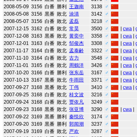
2008-05-09
3156
白番
勝利
王迦南
3138
♂
2008-05-08
3156
黒番
敗北
涂清
3142
♂
2008-05-07
3156
白番
敗北
孟磊
3218
♂
2007-12-15
3162
白番
敗北
常昊
3500
♂
|
cwa
|
2007-12-08
3163
黒番
敗北
黄奕中
3358
♂
|
cwa
|
2007-12-01
3163
白番
敗北
邹俊杰
3308
♂
|
cwa
|
2007-11-17
3164
白番
敗北
孟泰齢
3322
♂
|
cwa
|
2007-11-10
3164
白番
敗北
古力
3548
♂
|
cwa
|
2007-11-01
3165
白番
敗北
周鶴洋
3426
♂
|
cwa
|
2007-10-20
3166
白番
勝利
张东岳
3167
♂
|
cwa
|
2007-10-13
3167
黒番
敗北
牛雨田
3371
♂
|
cwa
|
2007-09-27
3168
黒番
敗北
丁伟
3410
♂
|
cwa
|
2007-09-25
3168
白番
敗北
桂文波
3216
♂
2007-09-24
3168
白番
敗北
贾依凡
3249
♂
2007-09-23
3168
黒番
敗北
张亚博
3290
♂
|
cwa
|
2007-09-22
3169
黒番
勝利
秦悦欣
3174
♂
2007-09-20
3169
黒番
勝利
郭闻潮
3237
♂
2007-09-19
3169
白番
敗北
严欢
3287
♂