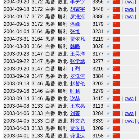
2004-09-20
3172
黒番
敗北
李テツ
3356
♂
|
cwa
|
2004-09-18
3172
白番
敗北
胡耀宇
3448
♂
|
cwa
|
2004-09-17
3172
黒番
勝利
罗洗河
3386
♂
|
cwa
|
2004-09-15
3172
黒番
勝利
潘峰
3179
♂
2004-04-04
3164
黒番
勝利
张维
3231
♂
2004-03-31
3164
黒番
勝利
贾依凡
3219
♂
2004-03-30
3164
白番
勝利
韩晔
3028
♂
2003-09-23
3147
白番
敗北
王昊洋
3177
♂
2003-09-22
3147
黒番
敗北
张学斌
3277
♂
2003-09-20
3147
白番
勝利
丁烈
3216
♂
2003-09-19
3147
黒番
敗北
罗洗河
3384
♂
2003-09-18
3146
黒番
敗北
赵哲伦
3203
♂
2003-09-16
3146
白番
勝利
时越
3279
♂
2003-09-14
3146
黒番
敗北
谢赫
3415
♂
|
cwa
|
2003-04-08
3133
白番
敗北
王东亮
3113
♂
2003-04-06
3133
白番
敗北
刘菁
3284
♂
|
cwa
|
2003-04-05
3133
白番
敗北
朴文尭
3339
♂
|
cwa
|
2003-04-03
3133
黒番
勝利
贾依凡
3209
♂
2003-04-01
3133
黒番
敗北
龚世运
3158
♂