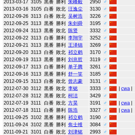
2013-03-17
3105
黒番
勝利
朱峰毅
2950
♂
2013-03-16
3105
白番
敗北
汪逸尘
3130
♂
2012-09-26
3113
白番
敗北
吴树浩
3226
♂
2012-09-25
3113
黒番
勝利
朱剑舜
3195
♂
2012-09-24
3113
黒番
敗北
陈贤
3332
♂
2012-09-22
3113
白番
勝利
李翔宇
3252
♂
2012-09-21
3113
黒番
勝利
王泽锦
3269
♂
2012-09-20
3113
白番
敗北
祁立鹤
3170
♂
2012-09-19
3113
黒番
勝利
刘兆哲
3119
♂
2012-09-17
3113
白番
勝利
单子腾
3261
♂
2012-09-16
3113
黒番
勝利
舒一笑
3185
♂
2012-09-15
3113
白番
敗北
曾志豪
3131
♂
2012-07-30
3112
黒番
敗北
李铭
3333
♂
|
cwa
|
2012-07-28
3112
黒番
敗北
柯洁
3429
♂
2012-07-19
3111
白番
敗北
方昊
3191
♂
|
cwa
|
2012-07-18
3111
白番
勝利
陈浩
3327
♂
|
cwa
|
2011-09-25
3102
黒番
勝利
祁立鹤
3190
♂
2011-09-24
3102
黒番
勝利
焦士维
3084
♂
2011-09-21
3101
白番
敗北
刘津铭
2993
♂