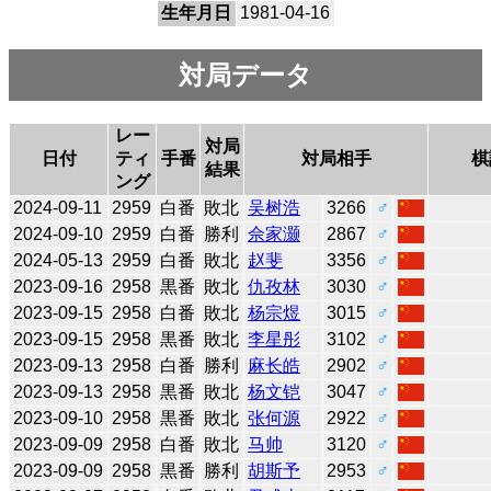
生年月日
1981-04-16
対局データ
レー
対局
日付
ティ
手番
対局相手
棋
結果
ング
2024-09-11
2959
白番
敗北
吴树浩
3266
♂
2024-09-10
2959
白番
勝利
佘家灏
2867
♂
2024-05-13
2959
白番
敗北
赵斐
3356
♂
2023-09-16
2958
黒番
敗北
仇孜林
3030
♂
2023-09-15
2958
白番
敗北
杨宗煜
3015
♂
2023-09-15
2958
黒番
敗北
李星彤
3102
♂
2023-09-13
2958
白番
勝利
麻长皓
2902
♂
2023-09-13
2958
黒番
敗北
杨文铠
3047
♂
2023-09-10
2958
黒番
敗北
张何源
2922
♂
2023-09-09
2958
白番
敗北
马帅
3120
♂
2023-09-09
2958
黒番
勝利
胡斯予
2953
♂