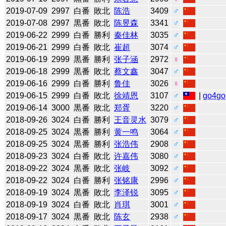
2019-07-09
2997
白番
敗北
陈浩
3409
♂
2019-07-08
2997
黒番
敗北
陈昱森
3341
♂
2019-06-22
2999
白番
勝利
秦佳林
3035
♂
2019-06-21
2999
白番
敗北
崔超
3074
♂
2019-06-19
2999
黒番
勝利
张子涵
2972
♀
2019-06-18
2999
黒番
敗北
蔡文鑫
3047
♂
2019-06-16
2999
白番
勝利
鲁佳
3026
♀
2019-06-15
2999
白番
敗北
徐靖恩
3107
♂
|
go4go
2019-06-14
3000
黒番
敗北
郑胥
3220
♂
2018-09-26
3024
白番
勝利
王音灵水
3079
♂
2018-09-25
3024
黒番
勝利
黄一鸣
3064
♂
2018-09-25
3024
黒番
勝利
张浩伟
2908
♂
2018-09-23
3024
白番
敗北
许嘉伟
3080
♂
2018-09-22
3024
黒番
敗北
张岐
3092
♂
2018-09-22
3024
白番
勝利
张铭康
2996
♂
2018-09-19
3024
黒番
敗北
李泽锐
3095
♂
2018-09-19
3024
白番
敗北
肖琪
3001
♂
2018-09-17
3024
黒番
敗北
陈玄
2938
♂