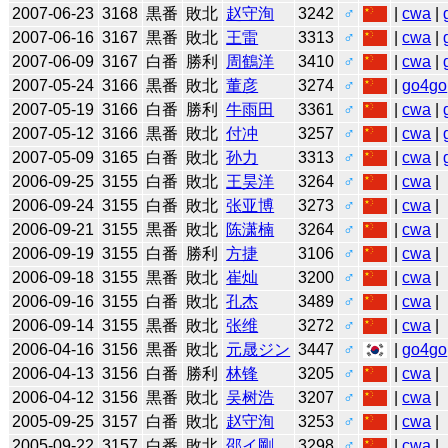
2007-06-23
3168
黒番
敗北
赵守洵
3242
♂
|
cwa
|
2007-06-16
3167
黒番
敗北
王雷
3313
♂
|
cwa
|
2007-06-09
3167
白番
勝利
周鶴洋
3410
♂
|
cwa
|
2007-05-24
3166
黒番
敗北
董彦
3274
♂
|
go4go
2007-05-19
3166
白番
勝利
牛雨田
3361
♂
|
cwa
|
2007-05-12
3166
黒番
敗北
付冲
3257
♂
|
cwa
|
2007-05-09
3165
白番
敗北
孙力
3313
♂
|
cwa
|
2006-09-25
3155
白番
敗北
王昊洋
3264
♂
|
cwa
|
2006-09-24
3155
白番
敗北
张亚博
3273
♂
|
cwa
|
2006-09-21
3155
黒番
敗北
陈潇楠
3264
♂
|
cwa
|
2006-09-19
3155
白番
勝利
方捷
3106
♂
|
cwa
|
2006-09-18
3155
黒番
敗北
崔灿
3200
♂
|
cwa
|
2006-09-16
3155
白番
敗北
孔杰
3489
♂
|
cwa
|
2006-09-14
3155
黒番
敗北
张维
3272
♂
|
cwa
|
2006-04-16
3156
黒番
敗北
元晟ジン
3447
♂
|
go4go
2006-04-13
3156
白番
勝利
林锋
3205
♂
|
cwa
|
2006-04-12
3156
黒番
敗北
吴树浩
3207
♂
|
cwa
|
2005-09-25
3157
白番
敗北
赵守洵
3253
♂
|
cwa
|
2005-09-22
3157
白番
敗北
邵イ剛
3298
♂
|
cwa
|