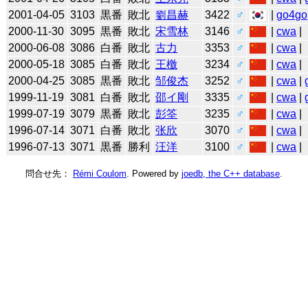
2001-04-05
3103
黒番
敗北
劉昌赫
3422
♂
|
go4go
2000-11-30
3095
黒番
敗北
宋雪林
3146
♂
|
cwa
|
2000-06-08
3086
白番
敗北
古力
3353
♂
|
cwa
|
2000-05-18
3085
白番
敗北
王檄
3234
♂
|
cwa
|
2000-04-25
3085
黒番
敗北
邹俊杰
3252
♂
|
cwa
|
1999-11-19
3081
白番
敗北
邵イ剛
3335
♂
|
cwa
|
1999-07-19
3079
黒番
敗北
彭筌
3235
♂
|
cwa
|
1996-07-14
3071
白番
敗北
张欣
3070
♂
|
cwa
|
1996-07-13
3071
黒番
勝利
汪洋
3100
♂
|
cwa
|
問合せ先：
Rémi Coulom
. Powered by
joedb, the C++ database
.