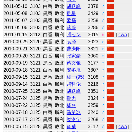
2011-05-10
3103
白番
敗北
胡跃峰
3378
♂
2011-05-08
3103
黒番
敗北
劉星
3429
♂
2011-05-07
3103
黒番
勝利
孟磊
3258
♂
2011-05-06
3103
白番
敗北
蒋蔚
3286
♂
2011-01-15
3112
白番
勝利
張セン
3015
♀
|
cwa
|
2010-09-25
3120
黒番
敗北
袁泽
3023
♂
2010-09-21
3120
黒番
敗北
曹潇阳
3321
♂
2010-09-20
3121
白番
勝利
张家豪
3060
♂
2010-09-19
3121
黒番
敗北
蔡文驰
3177
♂
2010-09-18
3121
白番
勝利
安冬旭
3307
♂
2010-09-15
3121
黒番
敗北
杨一(95)
3108
♂
2010-09-14
3121
白番
勝利
赵哲伦
3216
♂
2010-07-25
3125
白番
敗北
胡跃峰
3351
♂
2010-07-24
3125
黒番
敗北
孙力
3324
♂
2010-07-22
3125
黒番
敗北
杨冬
3259
♂
2010-07-18
3125
白番
勝利
马笑冰
3240
♂
2010-07-17
3125
黒番
勝利
娄洛宁
3268
♂
2010-05-15
3128
黒番
敗北
肖威
3112
♂
|
cwa
|