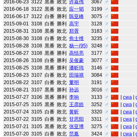
2016-06-23
3122
黒番
敗北
许嘉伟
3067
♂
2016-06-18
3122
黒番
敗北
应一韬
3199
♂
2016-06-17
3122
白番
勝利
陈亚峰
3075
♂
2015-09-01
3108
白番
勝利
高宇
3128
♂
2015-08-31
3108
黒番
敗北
郑胥
3183
♂
2015-08-30
3108
白番
敗北
焦士维
3235
♂
2015-08-28
3108
黒番
敗北
杨一(95)
3248
♂
2015-08-27
3108
黒番
勝利
高恬亮
3177
♂
2015-08-26
3108
白番
勝利
吴俊豪
3077
♂
2015-08-25
3108
黒番
勝利
潘昕玮
3146
♂
2015-08-23
3107
白番
敗北
田瑞祺
3084
♂
2015-08-22
3107
白番
敗北
董明
3191
♂
2015-08-21
3107
黒番
勝利
孙远
3016
♂
2015-07-27
3106
黒番
勝利
李响
3133
♂
|
cwa
|
2015-07-25
3105
黒番
敗北
王彦皓
3252
♂
|
cwa
|
2015-07-24
3105
白番
敗北
黄昕
3320
♂
|
cwa
|
2015-07-22
3105
白番
敗北
甘思阳
3311
♂
|
cwa
|
2015-07-21
3105
黒番
敗北
张亚博
3275
♂
|
cwa
|
2015-07-20
3105
白番
敗北
范胤
3424
♂
|
cwa
|