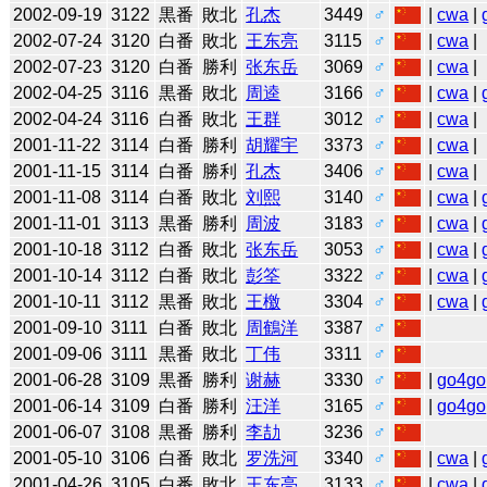
2002-09-19
3122
黒番
敗北
孔杰
3449
♂
|
cwa
|
2002-07-24
3120
白番
敗北
王东亮
3115
♂
|
cwa
|
2002-07-23
3120
白番
勝利
张东岳
3069
♂
|
cwa
|
2002-04-25
3116
黒番
敗北
周逵
3166
♂
|
cwa
|
2002-04-24
3116
白番
敗北
王群
3012
♂
|
cwa
|
2001-11-22
3114
白番
勝利
胡耀宇
3373
♂
|
cwa
|
2001-11-15
3114
白番
勝利
孔杰
3406
♂
|
cwa
|
2001-11-08
3114
白番
敗北
刘熙
3140
♂
|
cwa
|
2001-11-01
3113
黒番
勝利
周波
3183
♂
|
cwa
|
2001-10-18
3112
白番
敗北
张东岳
3053
♂
|
cwa
|
2001-10-14
3112
白番
敗北
彭筌
3322
♂
|
cwa
|
2001-10-11
3112
黒番
敗北
王檄
3304
♂
|
cwa
|
2001-09-10
3111
白番
敗北
周鶴洋
3387
♂
2001-09-06
3111
黒番
敗北
丁伟
3311
♂
2001-06-28
3109
黒番
勝利
谢赫
3330
♂
|
go4go
2001-06-14
3109
白番
勝利
汪洋
3165
♂
|
go4go
2001-06-07
3108
黒番
勝利
李劼
3236
♂
2001-05-10
3106
白番
敗北
罗洗河
3340
♂
|
cwa
|
2001-04-26
3105
白番
敗北
王东亮
3133
♂
|
cwa
|