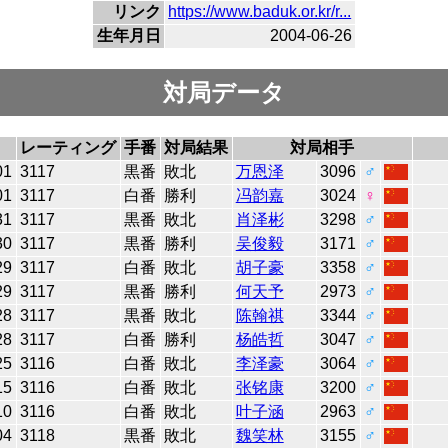
リンク
https://www.baduk.or.kr/r...
生年月日
2004-06-26
対局データ
レーティング
手番
対局結果
対局相手
01
3117
黒番
敗北
万恩泽
3096
♂
01
3117
白番
勝利
冯韵嘉
3024
♀
31
3117
黒番
敗北
肖泽彬
3298
♂
30
3117
黒番
勝利
吴俊毅
3171
♂
29
3117
白番
敗北
胡子豪
3358
♂
29
3117
黒番
勝利
何天予
2973
♂
28
3117
黒番
敗北
陈翰祺
3344
♂
28
3117
白番
勝利
杨皓哲
3047
♂
25
3116
白番
敗北
李泽豪
3064
♂
15
3116
白番
敗北
张铭康
3200
♂
10
3116
白番
敗北
叶子涵
2963
♂
04
3118
黒番
敗北
魏笑林
3155
♂