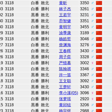
03
3118
白番
敗北
黄昕
3350
♂
03
3118
白番
勝利
林子杰
3261
♂
02
3118
黒番
敗北
王若宇
3231
♂
30
3118
黒番
敗北
乔智健
3351
♂
30
3118
白番
敗北
黄明宇
3455
♂
29
3118
黒番
勝利
涂季康
3189
♂
29
3118
白番
勝利
杨皓哲
3046
♂
27
3118
白番
敗北
曾渊海
3276
♂
26
3118
白番
敗北
王春晖
3430
♂
26
3118
黒番
勝利
周子弈
3328
♂
19
3118
白番
勝利
严惜蓦
3002
♀
19
3118
白番
敗北
陈翰祺
3346
♂
18
3118
黒番
敗北
许一笛
3367
♂
18
3118
白番
勝利
王文聪
3092
♂
17
3118
黒番
敗北
王楚轩
3430
♂
16
3118
黒番
勝利
李小溪(05)
3096
♀
15
3118
白番
勝利
张梦瑶
2920
♀
15
3118
黒番
敗北
黄邱铉
3206
♂
23
3118
白番
敗北
杨宗煜
2988
♂