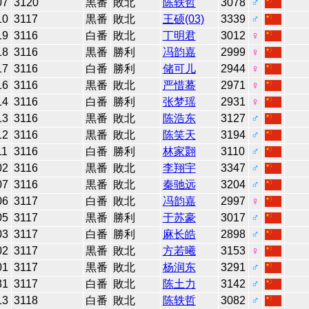
07
3120
黒番
敗北
陈轶哲
3078
♂
10
3117
黒番
敗北
王硕(03)
3339
♂
19
3116
白番
敗北
丁明君
3012
♀
18
3116
黒番
勝利
冯韵嘉
2999
♀
17
3116
白番
勝利
储可儿
2944
♀
16
3116
黒番
敗北
严惜蓦
2971
♀
14
3116
白番
勝利
张梦瑶
2931
♀
13
3116
黒番
敗北
陈浩东
3127
♂
12
3116
黒番
敗北
陈笑天
3194
♂
11
3116
白番
勝利
林家翾
3110
♂
02
3116
黒番
敗北
李翔宇
3347
♂
07
3116
黒番
敗北
秦驰远
3204
♂
06
3117
白番
敗北
冯韵嘉
2997
♀
05
3117
黒番
勝利
于苏豪
3017
♂
03
3117
白番
勝利
麻长皓
2898
♂
02
3117
黒番
敗北
方若曦
3153
♀
01
3117
黒番
敗北
杨润东
3291
♂
31
3117
白番
敗北
陈土力
3142
♂
13
3118
白番
敗北
陈轶哲
3082
♂