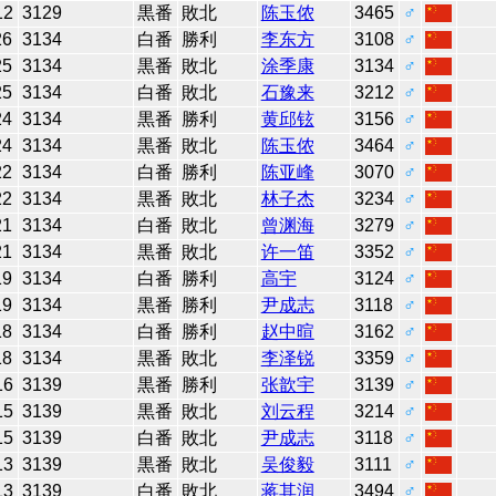
12
3129
黒番
敗北
陈玉侬
3465
♂
26
3134
白番
勝利
李东方
3108
♂
25
3134
黒番
敗北
涂季康
3134
♂
25
3134
白番
敗北
石豫来
3212
♂
24
3134
黒番
勝利
黄邱铉
3156
♂
24
3134
黒番
敗北
陈玉侬
3464
♂
22
3134
白番
勝利
陈亚峰
3070
♂
22
3134
黒番
敗北
林子杰
3234
♂
21
3134
白番
敗北
曾渊海
3279
♂
21
3134
黒番
敗北
许一笛
3352
♂
19
3134
白番
勝利
高宇
3124
♂
19
3134
黒番
勝利
尹成志
3118
♂
18
3134
白番
勝利
赵中暄
3162
♂
18
3134
黒番
敗北
李泽锐
3359
♂
16
3139
黒番
勝利
张歆宇
3139
♂
15
3139
黒番
敗北
刘云程
3214
♂
15
3139
白番
敗北
尹成志
3118
♂
13
3139
黒番
敗北
吴俊毅
3111
♂
13
3139
白番
敗北
蒋其润
3494
♂