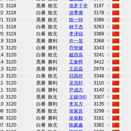
22
3118
黒番
敗北
张罗子辛
3197
♂
22
3118
白番
敗北
涂季康
3178
♂
21
3118
黒番
敗北
陈一纯
3386
♂
21
3118
白番
敗北
林子杰
3263
♂
20
3119
白番
敗北
李泽锐
3388
♂
19
3119
黒番
勝利
许一笛
3368
♂
15
3120
白番
勝利
乔智健
3343
♂
14
3120
白番
敗北
戴琪高
3241
♂
14
3120
黒番
勝利
王春晖
3412
♂
13
3120
黒番
勝利
王晶磊
2979
♂
13
3120
白番
敗北
邱禹然
3346
♂
11
3120
黒番
勝利
吴浩轩
3110
♂
11
3120
白番
勝利
尹成志
3140
♂
10
3120
黒番
敗北
王硕(94)
3307
♂
10
3120
白番
勝利
李东方
3135
♂
08
3120
黒番
敗北
张紫良
3299
♂
08
3120
白番
勝利
吴俊毅
3161
♂
07
3120
白番
敗北
陈豪鑫
3382
♂