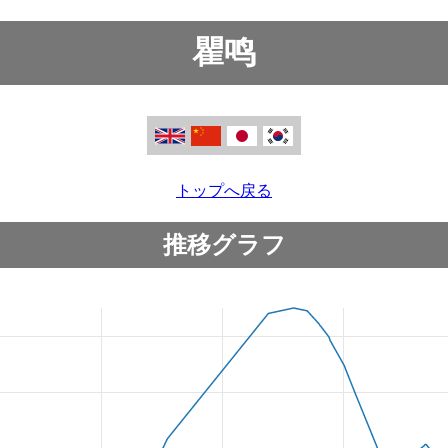
瞿鸣
トップへ戻る
推移グラフ