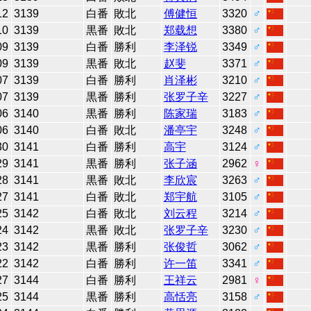
12
3139
白番
敗北
傅健恒
3320
♂
10
3139
黒番
敗北
郑载想
3380
♂
09
3139
白番
勝利
李泽锐
3349
♂
09
3139
黒番
敗北
赵斐
3371
♂
07
3139
白番
勝利
肖泽彬
3210
♂
07
3139
黒番
勝利
张罗子辛
3227
♂
06
3140
黒番
勝利
陈家瑞
3183
♂
06
3140
白番
敗北
潘亭宇
3248
♂
30
3141
白番
勝利
高宇
3124
♂
29
3141
黒番
勝利
张子涵
2962
♀
28
3141
黒番
敗北
李欣宸
3263
♂
27
3141
白番
敗北
郑宇航
3105
♂
25
3142
白番
敗北
刘云程
3214
♂
24
3142
黒番
敗北
张罗子辛
3230
♂
23
3142
黒番
勝利
张俊哲
3062
♂
22
3142
白番
勝利
许一笛
3341
♂
27
3144
白番
勝利
王祥云
2981
♀
25
3144
黒番
勝利
高恬亮
3158
♂