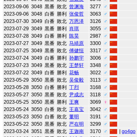
2023-09-06
3048
黒番
敗北
曾渊海
3277
♂
2023-09-06
3048
白番
勝利
张俊哲
3063
♂
2023-07-30
3049
白番
敗北
万恩泽
3126
♂
2023-07-29
3049
黒番
勝利
肖琪
3055
♂
2023-07-28
3049
白番
勝利
陈昊
2987
♂
2023-07-27
3049
黒番
敗北
马靖原
3300
♂
2023-07-25
3049
黒番
敗北
傅健恒
3317
♂
2023-07-24
3049
白番
勝利
孙鹏宇
3006
♂
2023-07-23
3049
黒番
敗北
王楚轩
3348
♂
2023-07-22
3049
白番
勝利
花畅
3022
♂
2023-05-29
3050
黒番
敗北
吴俊毅
3113
♂
2023-05-28
3050
白番
勝利
丁烈
3168
♂
2023-05-27
3050
黒番
敗北
尹成志
3118
♂
2023-05-25
3050
黒番
勝利
王爽
3069
♀
2023-05-24
3050
白番
敗北
王嘉宝
3042
♂
2023-05-23
3050
白番
敗北
董明
3191
♂
2023-05-22
3050
黒番
敗北
严在明
3299
♂
2023-03-24
3051
黒番
敗北
王迦南
3170
♂
|
go4go