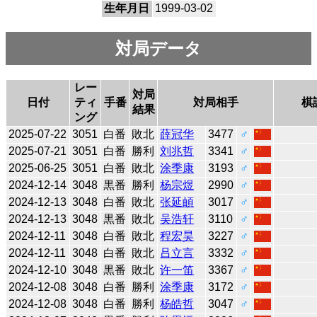
生年月日
1999-03-02
対局データ
レー
対局
日付
ティ
手番
対局相手
棋
結果
ング
2025-07-22
3051
白番
敗北
薛冠华
3477
♂
2025-07-21
3051
白番
勝利
刘兆哲
3341
♂
2025-06-25
3051
白番
敗北
涂季康
3193
♂
2024-12-14
3048
黒番
勝利
杨宗煜
2990
♂
2024-12-13
3048
白番
敗北
张延頔
3017
♂
2024-12-13
3048
黒番
敗北
吴浩轩
3110
♂
2024-12-11
3048
白番
敗北
程宏昊
3227
♂
2024-12-11
3048
白番
敗北
吕立言
3332
♂
2024-12-10
3048
黒番
敗北
许一笛
3367
♂
2024-12-08
3048
白番
勝利
涂季康
3172
♂
2024-12-08
3048
白番
勝利
杨皓哲
3047
♂