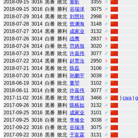
2018-09-15
3016
黒番
敗北
黄昕
3355
♂
2018-09-15
3016
白番
勝利
谷瑞泽
3075
♂
2018-07-29
3014
黒番
敗北
刘慧玲
2998
♀
2018-07-28
3014
白番
敗北
曾渊海
3148
♂
2018-07-27
3014
黒番
勝利
成家业
3132
♂
2018-07-26
3014
白番
勝利
战鹰
2837
♀
2018-07-24
3014
白番
敗北
范炳旭
3020
♂
2018-07-23
3014
黒番
敗北
许嘉伟
3077
♂
2018-07-22
3014
黒番
勝利
赵贯汝
2950
♀
2018-07-21
3014
黒番
敗北
陈磊
3106
♂
2018-07-20
3014
白番
勝利
孙鹏宇
3039
♂
2018-06-19
3014
白番
敗北
董堃
3102
♂
2018-06-11
3014
白番
敗北
许嘉伟
3077
♂
2017-11-02
3016
黒番
敗北
李维清
3466
♂
|
cwa
|
2017-09-26
3016
黒番
勝利
陈栋如
3132
♂
2017-09-25
3016
黒番
勝利
成家业
3101
♂
2017-09-25
3016
白番
敗北
李修全
3038
♂
2017-09-22
3016
白番
敗北
谷瑞泽
3075
♂
2017-09-22
3016
黒番
敗北
于富霖
3131
♂