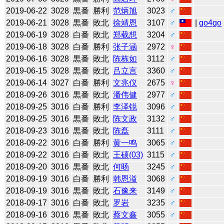
2019-06-22
3028
黒番
勝利
范炳旭
3023
♂
2019-06-21
3028
黒番
敗北
徐靖恩
3107
♂
|
go4go
2019-06-19
3028
白番
敗北
郑载想
3204
♂
2019-06-18
3028
白番
勝利
张子涵
2972
♀
2019-06-16
3028
黒番
敗北
陈栋如
3112
♂
2019-06-15
3028
黒番
敗北
吕立言
3360
♂
2019-06-14
3027
白番
勝利
文兆仪
2675
♀
2018-09-26
3016
黒番
敗北
潘伟健
2977
♂
2018-09-25
3016
白番
勝利
李泽锐
3096
♂
2018-09-25
3016
黒番
敗北
陈文政
3132
♂
2018-09-23
3016
黒番
敗北
陈磊
3111
♂
2018-09-22
3016
白番
勝利
黄一鸣
3065
♂
2018-09-22
3016
白番
敗北
王硕(03)
3115
♂
2018-09-20
3016
黒番
敗北
何旸
3245
♂
2018-09-19
3016
白番
勝利
韩恩溢
3068
♂
2018-09-19
3016
黒番
敗北
石豫来
3149
♂
2018-09-17
3016
白番
敗北
罗岩
3235
♂
2018-09-16
3016
黒番
敗北
蔡文鑫
3055
♂