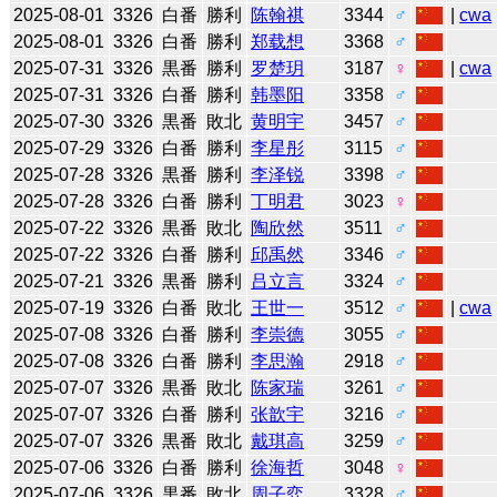
2025-08-01
3326
白番
勝利
陈翰祺
3344
♂
|
cwa
2025-08-01
3326
白番
勝利
郑载想
3368
♂
2025-07-31
3326
黒番
勝利
罗楚玥
3187
♀
|
cwa
2025-07-31
3326
白番
勝利
韩墨阳
3358
♂
2025-07-30
3326
黒番
敗北
黄明宇
3457
♂
2025-07-29
3326
白番
勝利
李星彤
3115
♂
2025-07-28
3326
黒番
勝利
李泽锐
3398
♂
2025-07-28
3326
白番
勝利
丁明君
3023
♀
2025-07-22
3326
黒番
敗北
陶欣然
3511
♂
2025-07-22
3326
白番
勝利
邱禹然
3346
♂
2025-07-21
3326
黒番
勝利
吕立言
3324
♂
2025-07-19
3326
白番
敗北
王世一
3512
♂
|
cwa
2025-07-08
3326
白番
勝利
李崇德
3055
♂
2025-07-08
3326
白番
勝利
李思瀚
2918
♂
2025-07-07
3326
黒番
敗北
陈家瑞
3261
♂
2025-07-07
3326
白番
勝利
张歆宇
3216
♂
2025-07-07
3326
黒番
敗北
戴琪高
3259
♂
2025-07-06
3326
白番
勝利
徐海哲
3048
♀
2025-07-06
3326
黒番
敗北
周子弈
3328
♂