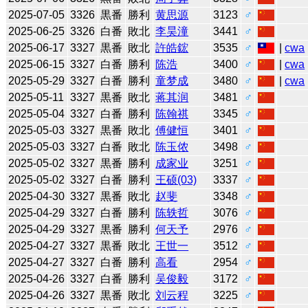
2025-07-05
3326
黒番
勝利
黄思源
3123
♂
2025-06-25
3326
白番
敗北
李昊潼
3441
♂
2025-06-17
3327
黒番
敗北
許皓鋐
3535
♂
|
cwa
2025-06-15
3327
白番
勝利
陈浩
3400
♂
|
cwa
2025-05-29
3327
白番
勝利
童梦成
3480
♂
|
cwa
2025-05-11
3327
黒番
敗北
蒋其润
3481
♂
2025-05-04
3327
白番
勝利
陈翰祺
3345
♂
2025-05-03
3327
黒番
敗北
傅健恒
3401
♂
2025-05-03
3327
白番
敗北
陈玉侬
3498
♂
2025-05-02
3327
黒番
勝利
成家业
3251
♂
2025-05-02
3327
白番
勝利
王硕(03)
3337
♂
2025-04-30
3327
黒番
敗北
赵斐
3348
♂
2025-04-29
3327
白番
勝利
陈轶哲
3076
♂
2025-04-29
3327
黒番
勝利
何天予
2976
♂
2025-04-27
3327
黒番
敗北
王世一
3512
♂
2025-04-27
3327
白番
勝利
高看
2954
♂
2025-04-26
3327
白番
勝利
吴俊毅
3172
♂
2025-04-26
3327
黒番
敗北
刘云程
3225
♂