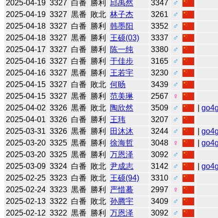
2025-04-19
3327
白番
勝利
邱禹然
3347
♂
2025-04-19
3327
黒番
敗北
林子杰
3261
♂
2025-04-18
3327
白番
勝利
韩墨阳
3352
♂
2025-04-18
3327
黒番
勝利
王硕(03)
3337
♂
2025-04-17
3327
白番
勝利
陈一纯
3380
♂
2025-04-16
3327
白番
勝利
于佳步
3165
♂
2025-04-16
3327
黒番
勝利
王若宇
3230
♂
2025-04-15
3327
白番
敗北
何旸
3439
♂
2025-04-15
3327
黒番
勝利
范美琳
2567
♀
2025-04-02
3326
黒番
敗北
陶欣然
3509
♂
|
go4
2025-04-01
3326
白番
勝利
王玮
3207
♂
2025-03-31
3326
黒番
勝利
田沐沐
3244
♂
|
go4
2025-03-20
3325
黒番
勝利
徐海哲
3048
♀
|
go4
2025-03-20
3325
黒番
勝利
万恩泽
3092
♂
2025-03-09
3324
白番
敗北
尹成志
3142
♂
|
go4
2025-02-25
3323
白番
敗北
王硕(94)
3310
♂
2025-02-24
3323
黒番
勝利
严惜蓦
2997
♀
2025-02-13
3322
白番
敗北
孙腾宇
3409
♂
2025-02-12
3322
黒番
勝利
万恩泽
3092
♂