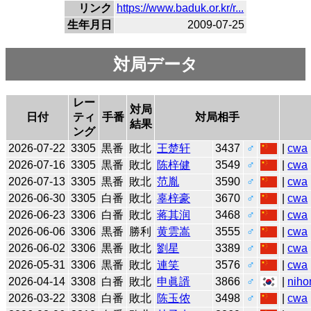
リンク
https://www.baduk.or.kr/r...
生年月日
2009-07-25
対局データ
レー
対局
日付
ティ
手番
対局相手
結果
ング
2026-07-22
3305
黒番
敗北
王楚轩
3437
♂
|
cwa
2026-07-16
3305
黒番
敗北
陈梓健
3549
♂
|
cwa
2026-07-13
3305
黒番
敗北
范胤
3590
♂
|
cwa
2026-06-30
3305
白番
敗北
辜梓豪
3670
♂
|
cwa
2026-06-23
3306
白番
敗北
蒋其润
3468
♂
|
cwa
2026-06-06
3306
黒番
勝利
黄雲嵩
3555
♂
|
cwa
2026-06-02
3306
黒番
敗北
劉星
3389
♂
|
cwa
2026-05-31
3306
黒番
敗北
連笑
3576
♂
|
cwa
2026-04-14
3308
白番
敗北
申眞諝
3866
♂
|
niho
2026-03-22
3308
白番
敗北
陈玉侬
3498
♂
|
cwa