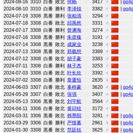
2024-08-16
3310
白番
敗北
何旸
3417
♂
|
go4
2024-08-10
3310
白番
勝利
李泽锐
3382
♂
|
go4
2024-07-19
3308
黒番
勝利
张柏清
3294
♂
2024-07-18
3308
白番
敗北
邱禹然
3331
♂
2024-07-17
3308
白番
勝利
曾渊海
3274
♂
2024-07-16
3308
黒番
勝利
朱彦臻
3191
♂
2024-07-14
3308
黒番
敗北
成家业
3238
♂
2024-07-13
3308
黒番
敗北
郑载想
3389
♂
2024-07-12
3308
白番
敗北
胡子豪
3383
♂
2024-07-11
3308
白番
勝利
林子杰
3253
♂
2024-07-03
3308
白番
敗北
叶长欣
3392
♂
2024-07-02
3308
白番
勝利
章重恒
2835
♀
2024-06-03
3307
白番
敗北
辜梓豪
3620
♂
|
go4
2024-05-29
3307
白番
敗北
张强
3407
♂
|
go4
2024-05-13
3306
黒番
敗北
刘宇航
3564
♂
2024-04-11
3306
白番
敗北
黄邱铉
3172
♂
2024-03-31
3306
黒番
敗北
韩墨阳
3281
♂
|
go4
2024-03-29
3306
白番
勝利
严惜蓦
2961
♀
|
go4
2024-01-30
3308
黒番
敗北
范廷钰
3625
♂
|
go4