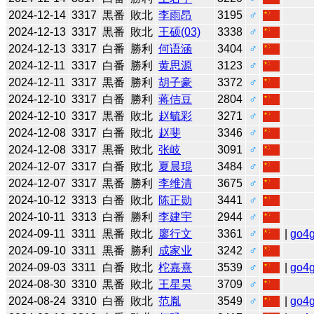
2024-12-14
3317
黒番
敗北
李雨昂
3195
♂
2024-12-13
3317
黒番
敗北
王硕(03)
3338
♂
2024-12-13
3317
白番
勝利
何语涵
3404
♂
2024-12-11
3317
白番
勝利
黄思源
3123
♂
2024-12-11
3317
黒番
勝利
胡子豪
3372
♂
2024-12-10
3317
白番
勝利
蒋佶豆
2804
♂
2024-12-10
3317
黒番
敗北
赵毓彩
3271
♂
2024-12-08
3317
白番
敗北
赵斐
3346
♂
2024-12-08
3317
黒番
敗北
张岐
3091
♂
2024-12-07
3317
白番
敗北
夏晨琨
3484
♂
2024-12-07
3317
黒番
勝利
李维清
3675
♂
2024-10-12
3313
白番
敗北
陈正勋
3441
♂
2024-10-11
3313
白番
勝利
李建宇
2944
♂
2024-09-11
3311
黒番
敗北
廖行文
3361
♂
|
go4
2024-09-10
3311
黒番
勝利
成家业
3242
♂
2024-09-03
3311
白番
敗北
柁嘉熹
3539
♂
|
go4
2024-08-30
3310
黒番
敗北
王星昊
3709
♂
2024-08-24
3310
白番
敗北
范胤
3549
♂
|
go4