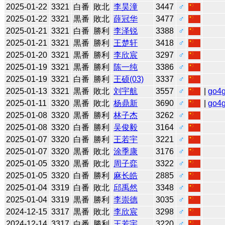
2025-01-22
3321
白番
敗北
李昊潼
3447
♂
2025-01-22
3321
黒番
敗北
薛冠华
3477
♂
2025-01-21
3321
白番
勝利
李泽锐
3388
♂
2025-01-21
3321
黒番
勝利
王楚轩
3418
♂
2025-01-20
3321
黒番
勝利
李欣宸
3297
♂
2025-01-19
3321
黒番
勝利
陈一纯
3386
♂
2025-01-19
3321
白番
勝利
王硕(03)
3337
♂
2025-01-13
3321
黒番
敗北
刘宇航
3557
♂
|
go4
2025-01-11
3320
黒番
敗北
杨鼎新
3690
♂
|
go4
2025-01-08
3320
黒番
勝利
林子杰
3262
♂
2025-01-08
3320
白番
勝利
吴俊毅
3164
♂
2025-01-07
3320
白番
勝利
王若宇
3221
♂
2025-01-07
3320
黒番
敗北
涂季康
3176
♂
2025-01-05
3320
黒番
敗北
周子弈
3322
♂
2025-01-05
3320
白番
勝利
麻长皓
2885
♂
2025-01-04
3319
白番
敗北
邱禹然
3348
♂
2025-01-04
3319
黒番
勝利
李崇德
3035
♂
2024-12-15
3317
黒番
敗北
李欣宸
3298
♂
2024-12-14
3317
白番
勝利
王若宇
3220
♂