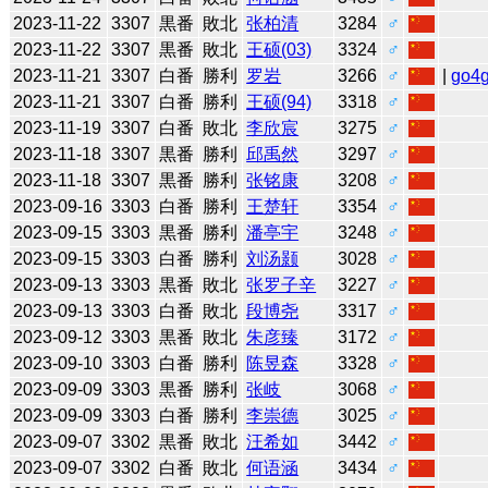
2023-11-22
3307
黒番
敗北
张柏清
3284
♂
2023-11-22
3307
黒番
敗北
王硕(03)
3324
♂
2023-11-21
3307
白番
勝利
罗岩
3266
♂
|
go4
2023-11-21
3307
白番
勝利
王硕(94)
3318
♂
2023-11-19
3307
白番
敗北
李欣宸
3275
♂
2023-11-18
3307
黒番
勝利
邱禹然
3297
♂
2023-11-18
3307
黒番
勝利
张铭康
3208
♂
2023-09-16
3303
白番
勝利
王楚轩
3354
♂
2023-09-15
3303
黒番
勝利
潘亭宇
3248
♂
2023-09-15
3303
白番
勝利
刘汤颢
3028
♂
2023-09-13
3303
黒番
敗北
张罗子辛
3227
♂
2023-09-13
3303
白番
敗北
段博尧
3317
♂
2023-09-12
3303
黒番
敗北
朱彦臻
3172
♂
2023-09-10
3303
白番
勝利
陈昱森
3328
♂
2023-09-09
3303
黒番
勝利
张岐
3068
♂
2023-09-09
3303
白番
勝利
李崇德
3025
♂
2023-09-07
3302
黒番
敗北
汪希如
3442
♂
2023-09-07
3302
白番
敗北
何语涵
3434
♂