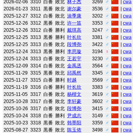
2026-02-06
3310
白番
敗北
林子杰
3269
♂
|
cwa
2026-01-23
3311
黒番
敗北
谢尔豪
3536
♂
|
cwa
2025-12-27
3312
白番
敗北
涂季康
3202
♂
|
cwa
2025-12-26
3312
黒番
敗北
许一笛
3353
♂
|
cwa
2025-12-26
3312
白番
勝利
戴琪高
3247
♂
|
cwa
2025-12-25
3313
黒番
勝利
叶长欣
3381
♂
|
cwa
2025-12-25
3313
白番
敗北
段博尧
3422
♂
|
cwa
2025-12-24
3313
黒番
勝利
李思璇
3194
♀
|
cwa
2025-12-24
3313
白番
敗北
王若宇
3230
♂
|
cwa
2025-12-09
3314
白番
敗北
金禹丞
3564
♂
|
cwa
2025-11-29
3315
黒番
敗北
邱禹然
3345
♂
|
cwa
2025-11-27
3315
白番
勝利
时越
3569
♂
|
cwa
2025-11-19
3316
白番
勝利
叶长欣
3383
♂
|
cwa
2025-11-05
3317
白番
敗北
杨楷文
3619
♂
|
cwa
2025-10-28
3317
白番
敗北
李轩豪
3602
♂
|
cwa
2025-10-26
3317
白番
敗北
段博尧
3415
♂
|
cwa
2025-10-24
3318
白番
勝利
尹成志
3149
♂
|
cwa
2025-10-23
3318
黒番
敗北
韩墨阳
3359
♂
|
cwa
2025-08-27
3323
黒番
敗北
陈玉侬
3498
♂
|
cwa