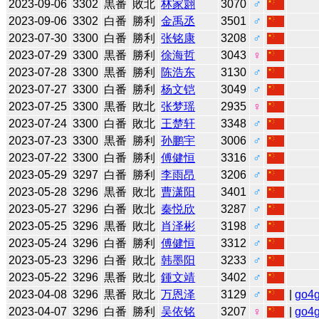
2023-09-06
3302
黒番
敗北
林家翾
3070
♂
2023-09-06
3302
白番
勝利
金禹丞
3501
♂
2023-07-30
3300
白番
勝利
张铭康
3208
♂
2023-07-29
3300
黒番
勝利
徐海哲
3043
♀
2023-07-28
3300
黒番
勝利
陈浩东
3130
♂
2023-07-27
3300
白番
勝利
杨文铠
3049
♂
2023-07-25
3300
黒番
敗北
张梦瑶
2935
♀
2023-07-24
3300
白番
敗北
王楚轩
3348
♂
2023-07-23
3300
黒番
勝利
孙鹏宇
3006
♂
2023-07-22
3300
白番
勝利
傅健恒
3316
♂
2023-05-29
3297
白番
勝利
李雨昂
3206
♂
2023-05-28
3296
黒番
敗北
曹潇阳
3401
♂
2023-05-27
3296
白番
敗北
秦悦欣
3287
♂
2023-05-25
3296
黒番
敗北
肖泽彬
3198
♂
2023-05-24
3296
白番
勝利
傅健恒
3312
♂
2023-05-23
3296
白番
敗北
韩墨阳
3233
♂
2023-05-22
3296
黒番
敗北
鍾文靖
3402
♂
2023-04-08
3296
黒番
敗北
万恩泽
3129
♂
|
go4
2023-04-07
3296
白番
勝利
吴依铭
3207
♀
|
go4