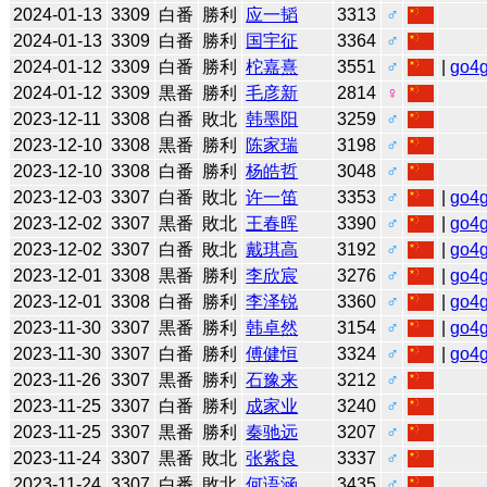
2024-01-13
3309
白番
勝利
应一韬
3313
♂
2024-01-13
3309
白番
勝利
国宇征
3364
♂
2024-01-12
3309
白番
勝利
柁嘉熹
3551
♂
|
go4
2024-01-12
3309
黒番
勝利
毛彦新
2814
♀
2023-12-11
3308
白番
敗北
韩墨阳
3259
♂
2023-12-10
3308
黒番
勝利
陈家瑞
3198
♂
2023-12-10
3308
白番
勝利
杨皓哲
3048
♂
2023-12-03
3307
白番
敗北
许一笛
3353
♂
|
go4
2023-12-02
3307
黒番
敗北
王春晖
3390
♂
|
go4
2023-12-02
3307
白番
敗北
戴琪高
3192
♂
|
go4
2023-12-01
3308
黒番
勝利
李欣宸
3276
♂
|
go4
2023-12-01
3308
白番
勝利
李泽锐
3360
♂
|
go4
2023-11-30
3307
黒番
勝利
韩卓然
3154
♂
|
go4
2023-11-30
3307
白番
勝利
傅健恒
3324
♂
|
go4
2023-11-26
3307
黒番
勝利
石豫来
3212
♂
2023-11-25
3307
白番
勝利
成家业
3240
♂
2023-11-25
3307
黒番
勝利
秦驰远
3207
♂
2023-11-24
3307
黒番
敗北
张紫良
3337
♂
2023-11-24
3307
白番
敗北
何语涵
3435
♂