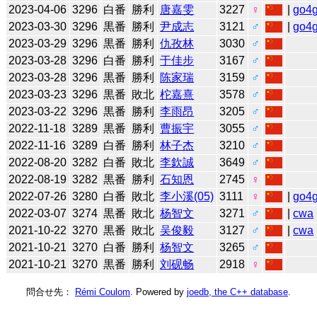
2023-04-06
3296
白番
勝利
唐嘉雯
3227
♀
|
go4
2023-03-30
3296
黒番
勝利
尹成志
3121
♂
|
go4
2023-03-29
3296
黒番
勝利
仇孜林
3030
♂
2023-03-28
3296
白番
勝利
于佳步
3167
♂
2023-03-28
3296
黒番
勝利
陈家瑞
3159
♂
2023-03-23
3296
黒番
敗北
柁嘉熹
3578
♂
2023-03-22
3296
黒番
勝利
李雨昂
3205
♂
2022-11-18
3289
黒番
勝利
曹振宇
3055
♂
2022-11-16
3289
白番
勝利
林子杰
3210
♂
2022-08-20
3282
白番
敗北
李欽誠
3649
♂
2022-08-19
3282
黒番
勝利
石知恩
2745
♀
2022-07-26
3280
白番
敗北
李小溪(05)
3111
♀
|
go4
2022-03-07
3274
黒番
敗北
杨智文
3271
♂
|
cwa
2021-10-22
3270
黒番
敗北
吴俊毅
3127
♂
|
cwa
2021-10-21
3270
白番
勝利
杨智文
3265
♂
2021-10-21
3270
黒番
勝利
刘砚畅
2918
♀
問合せ先：
Rémi Coulom
. Powered by
joedb, the C++ database
.