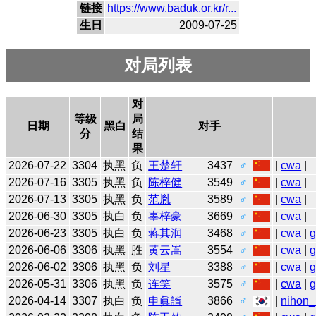
链接
https://www.baduk.or.kr/r...
生日
2009-07-25
对局列表
对
等级
局
日期
黑白
对手
分
结
果
2026-07-22
3304
执黑
负
王楚轩
3437
♂
|
cwa
|
2026-07-16
3305
执黑
负
陈梓健
3549
♂
|
cwa
|
2026-07-13
3305
执黑
负
范胤
3589
♂
|
cwa
|
2026-06-30
3305
执白
负
辜梓豪
3669
♂
|
cwa
|
2026-06-23
3305
执白
负
蒋其润
3468
♂
|
cwa
|
2026-06-06
3306
执黑
胜
黄云嵩
3554
♂
|
cwa
|
2026-06-02
3306
执黑
负
刘星
3388
♂
|
cwa
|
2026-05-31
3306
执黑
负
连笑
3575
♂
|
cwa
|
2026-04-14
3307
执白
负
申眞諝
3866
♂
|
nihon_