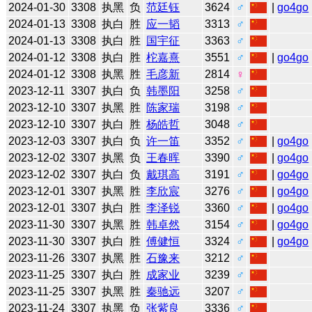
2024-01-30
3308
执黑
负
范廷钰
3624
♂
|
go4go
2024-01-13
3308
执白
胜
应一韬
3313
♂
2024-01-13
3308
执白
胜
国宇征
3363
♂
2024-01-12
3308
执白
胜
柁嘉熹
3551
♂
|
go4go
2024-01-12
3308
执黑
胜
毛彦新
2814
♀
2023-12-11
3307
执白
负
韩墨阳
3258
♂
2023-12-10
3307
执黑
胜
陈家瑞
3198
♂
2023-12-10
3307
执白
胜
杨皓哲
3048
♂
2023-12-03
3307
执白
负
许一笛
3352
♂
|
go4go
2023-12-02
3307
执黑
负
王春晖
3390
♂
|
go4go
2023-12-02
3307
执白
负
戴琪高
3191
♂
|
go4go
2023-12-01
3307
执黑
胜
李欣宸
3276
♂
|
go4go
2023-12-01
3307
执白
胜
李泽锐
3360
♂
|
go4go
2023-11-30
3307
执黑
胜
韩卓然
3154
♂
|
go4go
2023-11-30
3307
执白
胜
傅健恒
3324
♂
|
go4go
2023-11-26
3307
执黑
胜
石豫来
3212
♂
2023-11-25
3307
执白
胜
成家业
3239
♂
2023-11-25
3307
执黑
胜
秦驰远
3207
♂
2023-11-24
3307
执黑
负
张紫良
3336
♂