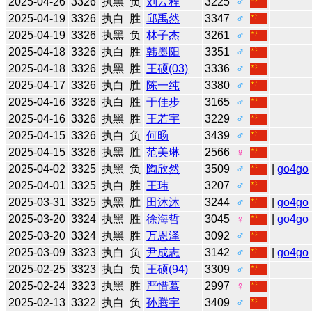
2025-04-26
3326
执黑
负
刘云程
3225
♂
2025-04-19
3326
执白
胜
邱禹然
3347
♂
2025-04-19
3326
执黑
负
林子杰
3261
♂
2025-04-18
3326
执白
胜
韩墨阳
3351
♂
2025-04-18
3326
执黑
胜
王硕(03)
3336
♂
2025-04-17
3326
执白
胜
陈一纯
3380
♂
2025-04-16
3326
执白
胜
于佳步
3165
♂
2025-04-16
3326
执黑
胜
王若宇
3229
♂
2025-04-15
3326
执白
负
何旸
3439
♂
2025-04-15
3326
执黑
胜
范美琳
2566
♀
2025-04-02
3325
执黑
负
陶欣然
3509
♂
|
go4go
2025-04-01
3325
执白
胜
王玮
3207
♂
2025-03-31
3325
执黑
胜
田沐沐
3244
♂
|
go4go
2025-03-20
3324
执黑
胜
徐海哲
3045
♀
|
go4go
2025-03-20
3324
执黑
胜
万恩泽
3092
♂
2025-03-09
3323
执白
负
尹成志
3142
♂
|
go4go
2025-02-25
3323
执白
负
王硕(94)
3309
♂
2025-02-24
3323
执黑
胜
严惜蓦
2997
♀
2025-02-13
3322
执白
负
孙腾宇
3409
♂