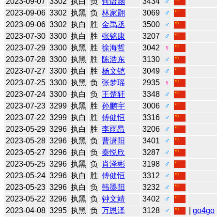
2023-09-07
3302
执白
负
何语涵
3434
♂
2023-09-06
3302
执黑
负
林家翾
3069
♂
2023-09-06
3302
执白
胜
金禹丞
3500
♂
2023-07-30
3300
执白
胜
张铭康
3207
♂
2023-07-29
3300
执黑
胜
徐海哲
3042
♀
2023-07-28
3300
执黑
胜
陈浩东
3130
♂
2023-07-27
3300
执白
胜
杨文铠
3049
♂
2023-07-25
3300
执黑
负
张梦瑶
2935
♀
2023-07-24
3300
执白
负
王楚轩
3348
♂
2023-07-23
3299
执黑
胜
孙鹏宇
3006
♂
2023-07-22
3299
执白
胜
傅健恒
3316
♂
2023-05-29
3296
执白
胜
李雨昂
3206
♂
2023-05-28
3296
执黑
负
曹潇阳
3401
♂
2023-05-27
3296
执白
负
秦悦欣
3287
♂
2023-05-25
3296
执黑
负
肖泽彬
3198
♂
2023-05-24
3296
执白
胜
傅健恒
3312
♂
2023-05-23
3296
执白
负
韩墨阳
3232
♂
2023-05-22
3296
执黑
负
钟文靖
3402
♂
2023-04-08
3295
执黑
负
万恩泽
3128
♂
|
go4go