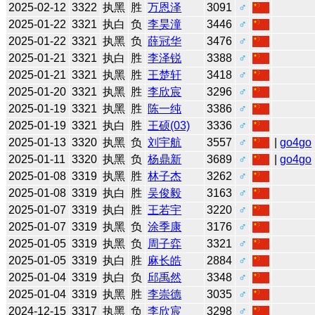
2025-02-12
3322
执黑
胜
万恩泽
3091
♂
2025-01-22
3321
执白
负
李昊潼
3446
♂
2025-01-22
3321
执黑
负
薛冠华
3476
♂
2025-01-21
3321
执白
胜
李泽锐
3388
♂
2025-01-21
3321
执黑
胜
王楚轩
3418
♂
2025-01-20
3321
执黑
胜
李欣宸
3296
♂
2025-01-19
3321
执黑
胜
陈一纯
3386
♂
2025-01-19
3321
执白
胜
王硕(03)
3336
♂
2025-01-13
3320
执黑
负
刘宇航
3557
♂
|
go4go
2025-01-11
3320
执黑
负
杨鼎新
3689
♂
|
go4go
2025-01-08
3319
执黑
胜
林子杰
3262
♂
2025-01-08
3319
执白
胜
吴俊毅
3163
♂
2025-01-07
3319
执白
胜
王若宇
3220
♂
2025-01-07
3319
执黑
负
涂季康
3176
♂
2025-01-05
3319
执黑
负
周子弈
3321
♂
2025-01-05
3319
执白
胜
麻长皓
2884
♂
2025-01-04
3319
执白
负
邱禹然
3348
♂
2025-01-04
3319
执黑
胜
李崇德
3035
♂
2024-12-15
3317
执黑
负
李欣宸
3298
♂