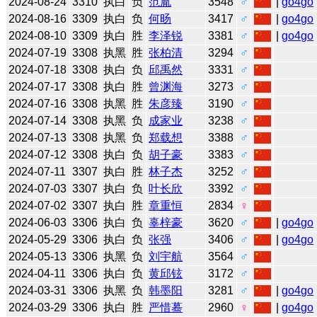
2024-08-24
3310
执白
负
范胤
3548
♂
|
go4go
2024-08-16
3309
执白
负
何旸
3417
♂
|
go4go
2024-08-10
3309
执白
胜
李泽锐
3381
♂
|
go4go
2024-07-19
3308
执黑
胜
张柏清
3294
♂
2024-07-18
3308
执白
负
邱禹然
3331
♂
2024-07-17
3308
执白
胜
曾渊海
3273
♂
2024-07-16
3308
执黑
胜
朱彦臻
3190
♂
2024-07-14
3308
执黑
负
成家业
3238
♂
2024-07-13
3308
执黑
负
郑载想
3388
♂
2024-07-12
3308
执白
负
胡子豪
3383
♂
2024-07-11
3307
执白
胜
林子杰
3252
♂
2024-07-03
3307
执白
负
叶长欣
3392
♂
2024-07-02
3307
执白
胜
章重恒
2834
♀
2024-06-03
3306
执白
负
辜梓豪
3620
♂
|
go4go
2024-05-29
3306
执白
负
张强
3406
♂
|
go4go
2024-05-13
3306
执黑
负
刘宇航
3564
♂
2024-04-11
3306
执白
负
黄邱铉
3172
♂
2024-03-31
3306
执黑
负
韩墨阳
3281
♂
|
go4go
2024-03-29
3306
执白
胜
严惜蓦
2960
♀
|
go4go