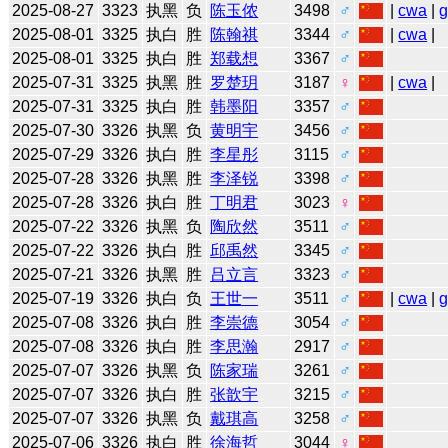
2025-08-27
3323
执黑
负
陈玉侬
3498
♂
|
cwa
|
2025-08-01
3325
执白
胜
陈翰祺
3344
♂
|
cwa
|
2025-08-01
3325
执白
胜
郑载想
3367
♂
2025-07-31
3325
执黑
胜
罗楚玥
3187
♀
|
cwa
|
2025-07-31
3325
执白
胜
韩墨阳
3357
♂
2025-07-30
3326
执黑
负
黄明宇
3456
♂
2025-07-29
3326
执白
胜
李星彤
3115
♂
2025-07-28
3326
执黑
胜
李泽锐
3398
♂
2025-07-28
3326
执白
胜
丁明君
3023
♀
2025-07-22
3326
执黑
负
陶欣然
3511
♂
2025-07-22
3326
执白
胜
邱禹然
3345
♂
2025-07-21
3326
执黑
胜
吕立言
3323
♂
2025-07-19
3326
执白
负
王世一
3511
♂
|
cwa
|
2025-07-08
3326
执白
胜
李崇德
3054
♂
2025-07-08
3326
执白
胜
李思瀚
2917
♂
2025-07-07
3326
执黑
负
陈家瑞
3261
♂
2025-07-07
3326
执白
胜
张歆宇
3215
♂
2025-07-07
3326
执黑
负
戴琪高
3258
♂
2025-07-06
3326
执白
胜
徐海哲
3044
♀