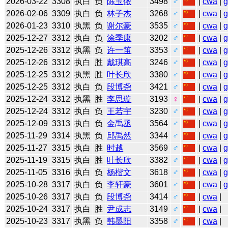
2026-03-22
3308
执白
负
陈玉侬
3498
♂
|
cwa
|
2026-02-06
3309
执白
负
林子杰
3268
♂
|
cwa
|
2026-01-23
3310
执黑
负
谢尔豪
3535
♂
|
cwa
|
2025-12-27
3312
执白
负
涂季康
3202
♂
|
cwa
|
2025-12-26
3312
执黑
负
许一笛
3353
♂
|
cwa
|
2025-12-26
3312
执白
胜
戴琪高
3246
♂
|
cwa
|
2025-12-25
3312
执黑
胜
叶长欣
3380
♂
|
cwa
|
2025-12-25
3312
执白
负
段博尧
3421
♂
|
cwa
|
2025-12-24
3312
执黑
胜
李思璇
3193
♀
|
cwa
|
2025-12-24
3312
执白
负
王若宇
3230
♂
|
cwa
|
2025-12-09
3313
执白
负
金禹丞
3564
♂
|
cwa
|
2025-11-29
3314
执黑
负
邱禹然
3344
♂
|
cwa
|
2025-11-27
3315
执白
胜
时越
3569
♂
|
cwa
|
2025-11-19
3315
执白
胜
叶长欣
3382
♂
|
cwa
|
2025-11-05
3316
执白
负
杨楷文
3618
♂
|
cwa
|
2025-10-28
3317
执白
负
李轩豪
3601
♂
|
cwa
|
2025-10-26
3317
执白
负
段博尧
3414
♂
|
cwa
|
2025-10-24
3317
执白
胜
尹成志
3149
♂
|
cwa
|
2025-10-23
3317
执黑
负
韩墨阳
3358
♂
|
cwa
|