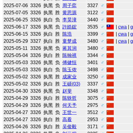
2025-07-06
3326
执黑
负
周子弈
3327
♂
2025-07-05
3326
执黑
胜
黄思源
3122
♂
2025-06-25
3326
执白
负
李昊潼
3440
♂
2025-06-17
3326
执黑
负
許皓鋐
3535
♂
|
cwa
|
2025-06-15
3326
执白
胜
陈浩
3399
♂
|
cwa
|
2025-05-29
3327
执白
胜
童梦成
3480
♂
|
cwa
|
2025-05-11
3326
执黑
负
蒋其润
3480
♂
2025-05-04
3326
执白
胜
陈翰祺
3344
♂
2025-05-03
3326
执黑
负
傅健恒
3401
♂
2025-05-03
3326
执白
负
陈玉侬
3498
♂
2025-05-02
3326
执黑
胜
成家业
3250
♂
2025-05-02
3326
执白
胜
王硕(03)
3337
♂
2025-04-30
3326
执黑
负
赵斐
3348
♂
2025-04-29
3326
执白
胜
陈轶哲
3075
♂
2025-04-29
3326
执黑
胜
何天予
2975
♂
2025-04-27
3326
执黑
负
王世一
3512
♂
2025-04-27
3326
执白
胜
高看
2953
♂
2025-04-26
3326
执白
胜
吴俊毅
3171
♂