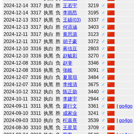
2024-12-14
3317
执白
胜
王若宇
3219
♂
2024-12-14
3317
执黑
负
李雨昂
3195
♂
2024-12-13
3317
执黑
负
王硕(03)
3337
♂
2024-12-13
3317
执白
胜
何语涵
3403
♂
2024-12-11
3317
执白
胜
黄思源
3123
♂
2024-12-11
3317
执黑
胜
胡子豪
3372
♂
2024-12-10
3316
执白
胜
蒋佶豆
2803
♂
2024-12-10
3316
执黑
负
赵毓彩
3270
♂
2024-12-08
3316
执白
负
赵斐
3346
♂
2024-12-08
3316
执黑
负
张岐
3091
♂
2024-12-07
3316
执白
负
夏晨琨
3484
♂
2024-12-07
3316
执黑
胜
李维清
3675
♂
2024-10-12
3312
执白
负
陈正勋
3440
♂
2024-10-11
3312
执白
胜
李建宇
2944
♂
2024-09-11
3311
执黑
负
廖行文
3361
♂
|
go4go
2024-09-10
3311
执黑
胜
成家业
3241
♂
2024-09-03
3310
执白
负
柁嘉熹
3539
♂
|
go4go
2024-08-30
3310
执黑
负
王星昊
3709
♂