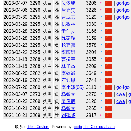
2023-04-07
3296
执白
胜
吴依铭
3206
♀
|
go4go
2023-04-06
3296
执白
胜
唐嘉雯
3226
♀
|
go4go
2023-03-30
3295
执黑
胜
尹成志
3120
♂
|
go4go
2023-03-29
3295
执黑
胜
仇孜林
3030
♂
2023-03-28
3295
执白
胜
于佳步
3166
♂
2023-03-28
3295
执黑
胜
陈家瑞
3159
♂
2023-03-23
3295
执黑
负
柁嘉熹
3578
♂
2023-03-22
3295
执黑
胜
李雨昂
3204
♂
2022-11-18
3288
执黑
胜
曹振宇
3055
♂
2022-11-16
3288
执白
胜
林子杰
3209
♂
2022-08-20
3282
执白
负
李钦诚
3649
♂
2022-08-19
3282
执黑
胜
石知恩
2744
♀
2022-07-26
3280
执白
负
李小溪(05)
3110
♀
|
go4go
2022-03-07
3273
执黑
负
杨智文
3270
♂
|
cwa
|
2021-10-22
3269
执黑
负
吴俊毅
3126
♂
|
cwa
|
2021-10-21
3269
执白
胜
杨智文
3265
♂
2021-10-21
3269
执黑
胜
刘砚畅
2917
♀
联系：
Rémi Coulom
. Powered by
joedb, the C++ database
.