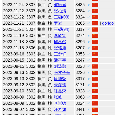
2023-11-24
3307
执白
负
何语涵
3435
♂
2023-11-22
3307
执黑
负
张柏清
3284
♂
2023-11-22
3307
执黑
负
王硕(03)
3324
♂
2023-11-21
3307
执白
胜
罗岩
3265
♂
|
go4go
2023-11-21
3307
执白
胜
王硕(94)
3317
♂
2023-11-19
3307
执白
负
李欣宸
3274
♂
2023-11-18
3306
执黑
胜
邱禹然
3296
♂
2023-11-18
3306
执黑
胜
张铭康
3207
♂
2023-09-16
3303
执白
胜
王楚轩
3353
♂
2023-09-15
3302
执黑
胜
潘亭宇
3247
♂
2023-09-15
3302
执白
胜
刘汤颢
3028
♂
2023-09-13
3302
执黑
负
张罗子辛
3226
♂
2023-09-13
3302
执白
负
段博尧
3317
♂
2023-09-12
3302
执黑
负
朱彦臻
3171
♂
2023-09-10
3302
执白
胜
陈昱森
3328
♂
2023-09-09
3302
执黑
胜
张岐
3068
♂
2023-09-09
3302
执白
胜
李崇德
3024
♂
2023-09-07
3302
执黑
负
汪希如
3441
♂