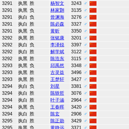
3291
执黑
胜
杨智文
3243
♂
3291
执黑
负
林家翾
3135
♂
3291
执白
负
曾渊海
3276
♂
3291
执白
胜
陈必森
3327
♂
3291
执黑
负
黄昕
3350
♂
3292
执黑
胜
张铭康
3201
♂
3292
执白
负
李泽锐
3397
♂
3292
执白
胜
解学斌
3122
♂
3292
执黑
胜
陈浩东
3115
♂
3293
执黑
负
邱禹然
3348
♂
3293
执黑
胜
古灵益
3496
♂
3293
执黑
胜
王楚轩
3427
♂
3294
执白
负
刘星
3381
♂
3294
执白
胜
陈轶哲
3076
♂
3294
执白
胜
叶子涵
2964
♂
3294
执黑
负
王春晖
3420
♂
3294
执白
胜
陈玄
2906
♂
3295
执白
胜
陈正勋
3429
♂
3295
执黑
负
黄静远
3371
♂