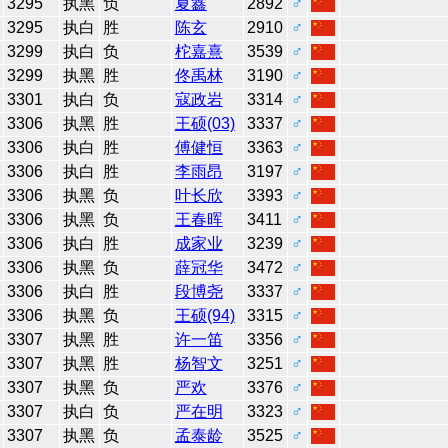
3295
执黑
负
夏鑫
2892
♂
3295
执白
胜
陈玄
2910
♂
3299
执白
负
柁嘉熹
3539
♂
3299
执黑
胜
佟禹林
3190
♂
3301
执白
负
寇政岩
3314
♂
3306
执黑
胜
王硕(03)
3337
♂
3306
执白
胜
傅健恒
3363
♂
3306
执白
胜
李雨昂
3197
♂
3306
执黑
负
叶长欣
3393
♂
3306
执黑
负
王春晖
3411
♂
3306
执白
胜
成家业
3239
♂
3306
执黑
负
薛冠华
3472
♂
3306
执白
胜
段博尧
3337
♂
3306
执黑
负
王硕(94)
3315
♂
3307
执黑
胜
许一笛
3356
♂
3307
执黑
胜
杨智文
3251
♂
3307
执黑
负
严欢
3376
♂
3307
执白
负
严在明
3323
♂
3307
执黑
负
孟泰龄
3525
♂