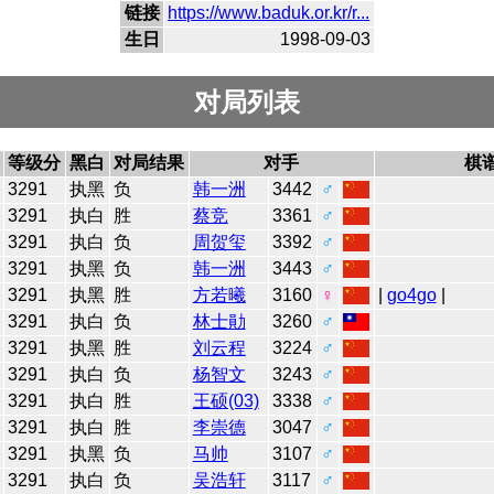
链接
https://www.baduk.or.kr/r...
生日
1998-09-03
对局列表
等级分
黑白
对局结果
对手
棋
3291
执黑
负
韩一洲
3442
♂
3291
执白
胜
蔡竞
3361
♂
3291
执白
负
周贺玺
3392
♂
3291
执黑
负
韩一洲
3443
♂
3291
执黑
胜
方若曦
3160
♀
|
go4go
|
3291
执白
负
林士勛
3260
♂
3291
执黑
胜
刘云程
3224
♂
3291
执白
负
杨智文
3243
♂
3291
执白
胜
王硕(03)
3338
♂
3291
执白
胜
李崇德
3047
♂
3291
执黑
负
马帅
3107
♂
3291
执白
负
吴浩轩
3117
♂