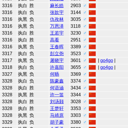
3316
执白
胜
麻长皓
2903
♂
3316
执白
负
张歆宇
3144
♂
3316
执黑
负
仇孜林
3035
♂
3316
执黑
负
万恩泽
3118
♂
3316
执白
胜
王若宇
3230
♂
3316
执白
胜
高看
2951
♂
3316
执黑
负
王春晖
3389
♂
3317
执白
负
彭立尧
3523
♂
3317
执黑
负
屠晓宇
3601
♂
|
go4go
|
3318
执白
负
许嘉阳
3655
♂
|
go4go
|
3327
执黑
负
何旸
3369
♂
3328
执白
负
陈豪鑫
3374
♂
3328
执白
胜
何语涵
3434
♂
3328
执黑
胜
许一笛
3344
♂
3328
执白
胜
刘汤颢
3028
♂
3328
执白
胜
王楚轩
3353
♂
3328
执黑
负
马靖原
3303
♂
3329
执白
负
胡子豪
3380
♂