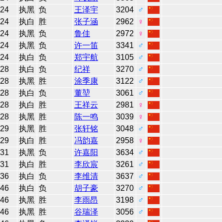
24
执黑
负
王泽宇
3204
♂
24
执白
胜
张子涵
2962
♀
24
执黑
负
鲁佳
2972
♀
24
执黑
负
许一笛
3341
♂
24
执白
负
郑宇航
3105
♂
28
执白
负
纪祥
3270
♂
28
执黑
胜
涂季康
3122
♂
28
执白
负
董堃
3061
♂
28
执白
胜
王祥云
2981
♀
28
执黑
胜
陈一鸣
3039
♀
29
执黑
胜
张轩铭
3048
♂
29
执白
胜
冯韵嘉
2958
♀
31
执黑
负
许嘉阳
3634
♂
31
执白
胜
李欣宸
3261
♂
36
执白
负
李维清
3637
♂
46
执白
负
胡子豪
3270
♂
46
执黑
胜
李雨昂
3198
♂
46
执黑
胜
谷瑞泽
3056
♂