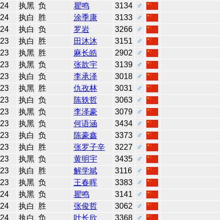
24
执黑
负
瞿鸣
3134
♂
24
执白
胜
涂季康
3133
♂
24
执白
负
罗岩
3266
♂
23
执白
胜
田沐沐
3151
♂
23
执黑
胜
麻长皓
2902
♂
23
执黑
负
张歆宇
3139
♂
23
执白
负
李承泽
3018
♂
23
执黑
胜
仇孜林
3031
♂
23
执白
负
陈轶哲
3063
♂
23
执黑
负
李泽豪
3079
♂
23
执黑
负
何语涵
3434
♂
23
执白
负
陈豪鑫
3373
♂
23
执白
胜
张罗子辛
3227
♂
23
执黑
负
黄明宇
3435
♂
23
执白
胜
解学斌
3116
♂
23
执黑
负
王春晖
3383
♂
24
执黑
负
瞿鸣
3141
♂
24
执白
胜
张俊哲
3062
♂
24
执白
负
叶长欣
3368
♂