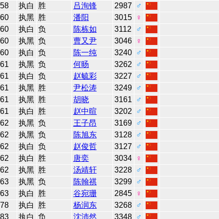
58
执白
胜
吕洵锋
2987
♂
60
执黑
胜
潘阳
3015
♀
60
执白
负
陈栋如
3112
♂
60
执黑
负
曹又尹
3046
♀
60
执白
负
陈一纯
3240
♂
61
执黑
负
何旸
3262
♂
61
执白
负
赵毓彩
3227
♂
61
执黑
胜
尹松涛
3249
♂
61
执黑
胜
胡晓
3161
♂
61
执白
胜
赵中暄
3202
♂
62
执黑
负
王子昂
3169
♂
62
执黑
负
陈旭东
3128
♂
62
执白
负
赵俊哲
3127
♂
62
执白
胜
唐奕
3034
♀
62
执黑
胜
汤靖轩
3228
♂
63
执黑
负
陈翰祺
3299
♂
63
执白
胜
谷宛珊
2845
♀
78
执白
胜
杨润东
3268
♂
83
执白
负
沈沛然
3348
♂