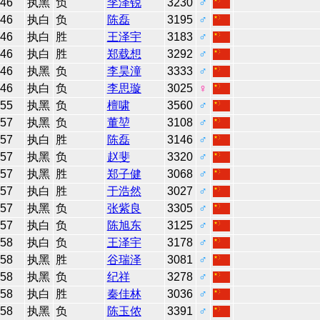
46
执黑
负
李泽锐
3230
♂
46
执白
负
陈磊
3195
♂
46
执白
胜
王泽宇
3183
♂
46
执白
胜
郑载想
3292
♂
46
执黑
负
李昊潼
3333
♂
46
执白
负
李思璇
3025
♀
55
执黑
负
檀啸
3560
♂
57
执黑
负
董堃
3108
♂
57
执白
胜
陈磊
3146
♂
57
执黑
负
赵斐
3320
♂
57
执黑
胜
郑子健
3068
♂
57
执白
胜
于浩然
3027
♂
57
执黑
负
张紫良
3305
♂
57
执白
负
陈旭东
3125
♂
58
执白
负
王泽宇
3178
♂
58
执黑
胜
谷瑞泽
3081
♂
58
执黑
负
纪祥
3278
♂
58
执白
胜
秦佳林
3036
♂
58
执黑
负
陈玉侬
3391
♂