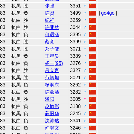
83
执黑
胜
张强
3351
♂
83
执黑
负
陈贤
3499
♂
|
go4go
|
83
执白
胜
纪祥
3259
♂
83
执白
胜
许斐然
3044
♂
83
执白
负
何语涵
3395
♂
83
执白
胜
蔡竞
3399
♂
83
执黑
胜
郑子健
3071
♂
83
执黑
负
王星昊
3389
♂
83
执白
负
杨一(95)
3276
♂
83
执白
胜
吕立言
3327
♂
83
执黑
胜
范炳旭
3021
♂
83
执黑
负
杨润东
3262
♂
83
执白
负
陈豪鑫
3282
♂
83
执黑
胜
潘阳
3005
♀
83
执白
负
赵毓彩
3188
♂
83
执黑
负
薛冠华
3245
♂
83
执白
负
沈沛然
3341
♂
83
执白
负
许瀚文
3246
♂