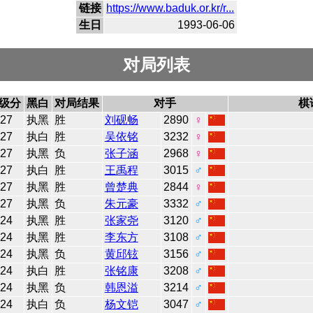
链接
https://www.baduk.or.kr/r...
生日
1993-06-06
对局列表
级分
黑白
对局结果
对手
棋
27
执黑
胜
刘砚畅
2890
♀
27
执白
胜
吴依铭
3232
♀
27
执黑
负
张子涵
2968
♀
27
执白
胜
王禹程
3015
♂
27
执黑
胜
曾楚典
2844
♀
27
执黑
负
朱元豪
3332
♂
24
执黑
胜
张家尧
3120
♂
24
执黑
胜
李东方
3108
♂
24
执黑
负
黄邱铉
3156
♂
24
执白
胜
张铭康
3208
♂
24
执黑
负
韩恩溢
3214
♂
24
执白
负
杨文铠
3047
♂