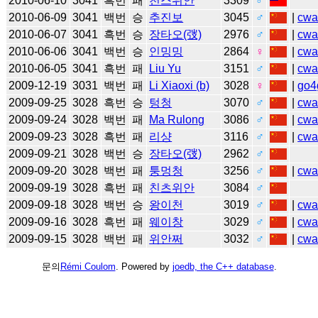
2010-06-10
3041
흑번
패
천스위안
3309
♂
2010-06-09
3041
백번
승
추진보
3045
♂
|
cw
2010-06-07
3041
흑번
승
장타오(弢)
2976
♂
|
cw
2010-06-06
3041
백번
승
인밍밍
2864
♀
|
cw
2010-06-05
3041
흑번
패
Liu Yu
3151
♂
|
cw
2009-12-19
3031
백번
패
Li Xiaoxi (b)
3028
♀
|
go4
2009-09-25
3028
흑번
승
텅청
3070
♂
|
cw
2009-09-24
3028
백번
패
Ma Rulong
3086
♂
|
cw
2009-09-23
3028
흑번
패
리샹
3116
♂
|
cw
2009-09-21
3028
백번
승
장타오(弢)
2962
♂
2009-09-20
3028
백번
패
퉁멍청
3256
♂
|
cw
2009-09-19
3028
흑번
패
친츠위안
3084
♂
2009-09-18
3028
백번
승
왕이천
3019
♂
|
cw
2009-09-16
3028
흑번
패
웨이창
3029
♂
|
cw
2009-09-15
3028
백번
패
위안쩌
3032
♂
|
cw
문의
Rémi Coulom
. Powered by
joedb, the C++ database
.