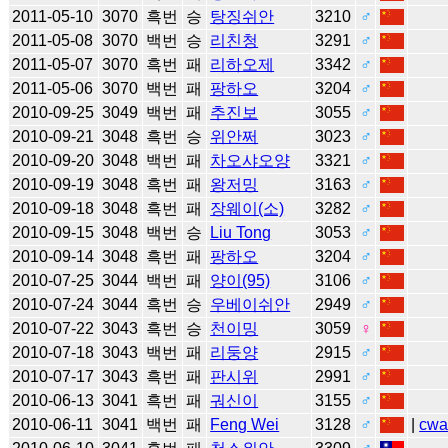
2011-05-10
3070
흑번
승
탕징쉬안
3210
♂
2011-05-08
3070
백번
승
리친청
3291
♂
2011-05-07
3070
흑번
패
리하오제
3342
♂
2011-05-06
3070
백번
패
팡하오
3204
♂
2010-09-25
3049
백번
패
추진보
3055
♂
2010-09-21
3048
흑번
승
위안쩌
3023
♂
2010-09-20
3048
백번
패
차오샤오양
3321
♂
2010-09-19
3048
흑번
패
왕저밍
3163
♂
2010-09-18
3048
흑번
패
장웨이(소)
3282
♂
2010-09-15
3048
백번
승
Liu Tong
3053
♂
2010-09-14
3048
흑번
패
팡하오
3204
♂
2010-07-25
3044
백번
패
양이(95)
3106
♂
2010-07-24
3044
흑번
승
우베이쉬안
2949
♂
2010-07-22
3043
흑번
승
천이밍
3059
♀
2010-07-18
3043
백번
패
리둥양
2915
♂
2010-07-17
3043
흑번
패
판시위
2991
♂
2010-06-13
3041
흑번
패
궈신이
3155
♂
2010-06-11
3041
백번
패
Feng Wei
3128
♂
|
cw