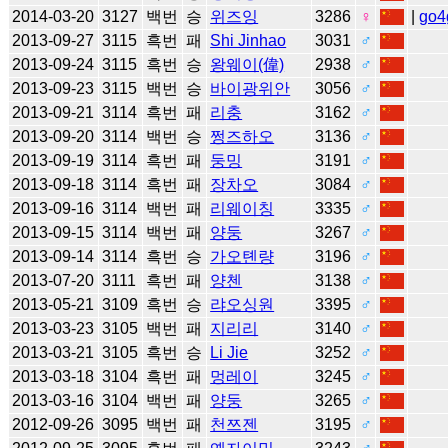
2014-03-20
3127
백번
승
위즈잉
3286
♀
|
go4
2013-09-27
3115
흑번
패
Shi Jinhao
3031
♂
2013-09-24
3115
흑번
승
왕웨이(偉)
2938
♂
2013-09-23
3115
백번
승
바이광위안
3056
♂
2013-09-21
3114
흑번
패
리충
3162
♂
2013-09-20
3114
백번
승
쩡즈하오
3136
♂
2013-09-19
3114
흑번
패
둥밍
3191
♂
2013-09-18
3114
흑번
패
장차오
3084
♂
2013-09-16
3114
백번
패
리웨이칭
3335
♂
2013-09-15
3114
백번
패
양둥
3267
♂
2013-09-14
3114
흑번
승
가오톈량
3196
♂
2013-07-20
3111
흑번
패
양첸
3138
♂
2013-05-21
3109
흑번
승
랴오싱원
3395
♂
2013-03-23
3105
백번
패
지리리
3140
♂
2013-03-21
3105
흑번
승
Li Jie
3252
♂
2013-03-18
3104
흑번
패
멍레이
3245
♂
2013-03-16
3104
백번
패
양둥
3265
♂
2012-09-26
3095
백번
패
천쯔젠
3195
♂