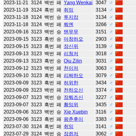
2023-11-21
3124
백번
패
Yang Wenkai
3047
♂
2023-11-19
3124
흑번
패
취밍
3134
♂
2023-11-18
3124
백번
승
투지캉
3134
♂
2023-11-18
3124
백번
패
뤄옌
3266
♂
2023-09-16
3123
백번
승
톈무무
3151
♂
2023-09-15
3123
흑번
승
마창하오
2903
♂
2023-09-15
3123
흑번
패
장신위
3139
♂
2023-09-13
3123
백번
패
리청저
3018
♂
2023-09-13
3123
흑번
승
Qiu Zilin
3031
♂
2023-09-12
3123
백번
패
천이저
3063
♂
2023-09-10
3123
흑번
패
리쩌하오
3079
♂
2023-09-09
3123
흑번
패
허위한
3434
♂
2023-09-09
3123
백번
패
천하오신
3374
♂
2023-09-07
3123
백번
승
장뤄즈신
3227
♂
2023-09-07
3123
흑번
패
황밍위
3435
♂
2023-09-06
3123
백번
승
Xie Xuebin
3116
♂
2023-09-06
3123
흑번
패
왕춘후이
3383
♂
2023-07-30
3124
흑번
패
취밍
3141
♂
2023-07-29
3124
백번
승
장쥔저
3062
♂