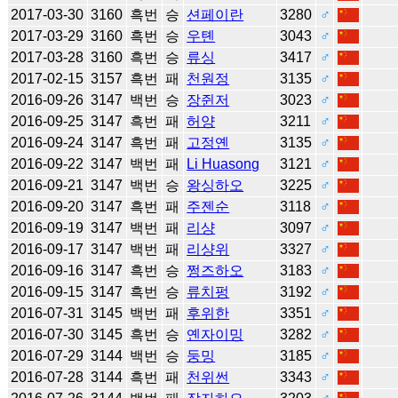
2017-03-30
3160
흑번
승
션페이란
3280
♂
2017-03-29
3160
흑번
승
우톈
3043
♂
2017-03-28
3160
흑번
승
류싱
3417
♂
2017-02-15
3157
흑번
패
천원정
3135
♂
2016-09-26
3147
백번
승
장쥔저
3023
♂
2016-09-25
3147
흑번
패
허양
3211
♂
2016-09-24
3147
흑번
패
고정옌
3135
♂
2016-09-22
3147
백번
패
Li Huasong
3121
♂
2016-09-21
3147
백번
승
왕싱하오
3225
♂
2016-09-20
3147
흑번
패
주젠순
3118
♂
2016-09-19
3147
백번
패
리샹
3097
♂
2016-09-17
3147
백번
패
리샹위
3327
♂
2016-09-16
3147
흑번
승
쩡즈하오
3183
♂
2016-09-15
3147
흑번
승
류치펑
3192
♂
2016-07-31
3145
백번
패
후위한
3351
♂
2016-07-30
3145
흑번
승
옌자이밍
3282
♂
2016-07-29
3144
백번
승
둥밍
3185
♂
2016-07-28
3144
흑번
패
천위썬
3343
♂