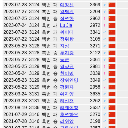
2023-07-28
3124
백번
패
예창신
3369
♂
2023-07-27
3124
흑번
패
왕쩌위
3204
♂
2023-07-25
3124
백번
승
장쯔한
2962
♀
2023-07-24
3124
흑번
패
Lu Jia
2972
♀
2023-07-23
3124
흑번
패
쉬이디
3341
♂
2023-07-22
3124
백번
패
정위항
3105
♂
2023-05-29
3128
백번
패
지샹
3271
♂
2023-05-28
3128
흑번
승
투지캉
3122
♂
2023-05-27
3128
백번
패
둥쿤
3061
♂
2023-05-25
3129
백번
승
왕샹윈
2981
♀
2023-05-24
3129
흑번
승
천이밍
3039
♀
2023-05-23
3129
흑번
승
장쉬안밍
3049
♂
2023-05-22
3129
백번
승
펑윈자
2958
♀
2023-03-24
3131
흑번
패
쉬자양
3635
♂
2023-03-23
3131
백번
승
리신천
3262
♂
2022-08-19
3136
백번
패
리웨이칭
3637
♂
2021-07-29
3146
백번
패
후쯔하오
3270
♂
2021-07-28
3146
흑번
승
리위앙
3198
♂