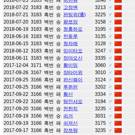
2018-07-23
3183
백번
패
쉬한원
3246
♂
2018-07-22
3183
흑번
승
고정옌
3213
♂
2018-07-21
3183
흑번
승
판팅위(潘)
3225
♂
2018-07-20
3183
백번
승
왕쯔앙
3158
♂
2018-06-19
3183
흑번
승
청훙하오
3195
♂
2018-06-16
3183
백번
승
천둥루
3135
♂
2018-06-15
3183
백번
승
청자예
3128
♂
2018-06-12
3183
흑번
패
잉이타오
3247
♂
2018-06-11
3183
백번
승
정먀오신
3335
♂
2017-12-04
3171
백번
승
황이밍
3060
♂
2017-09-26
3167
백번
승
장타이위
3010
♂
2017-09-25
3166
흑번
패
판신웨이
3124
♂
2017-09-25
3166
백번
패
루쥔런
3202
♂
2017-09-22
3166
백번
패
황신
3334
♂
2017-09-22
3166
흑번
승
탕인샤오
3194
♂
2017-09-20
3166
백번
승
천한치
3235
♂
2017-09-19
3166
백번
승
쉬거
3031
♂
2017-09-19
3166
흑번
패
쉬저신
3175
♂
2017-09-17
3166
흑번
패
장쯔량
3235
♂