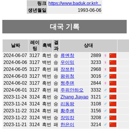
링크
https://www.baduk.or.kr/r...
생년월일
1993-06-06
대국 기록
레이
결
날짜
흑백
상대
팅
과
2024-06-07
3127
흑번
승
류옌창
2889
♀
2024-06-06
3127
백번
승
우이밍
3233
♀
2024-06-05
3127
흑번
패
장쯔한
2968
♀
2024-06-03
3127
백번
승
왕위청
3016
♂
2024-06-02
3127
흑번
승
쩡추뎬
2844
♀
2024-06-01
3127
흑번
패
주위안하오
3332
♂
2023-11-24
3124
흑번
승
Zhang Jiayao
3121
♂
2023-11-24
3124
흑번
승
리동팡
3108
♂
2023-11-22
3124
흑번
패
황추쉔
3156
♂
2023-11-22
3124
백번
승
장밍캉
3208
♂
2023-11-21
3124
흑번
패
한은이
3214
♂