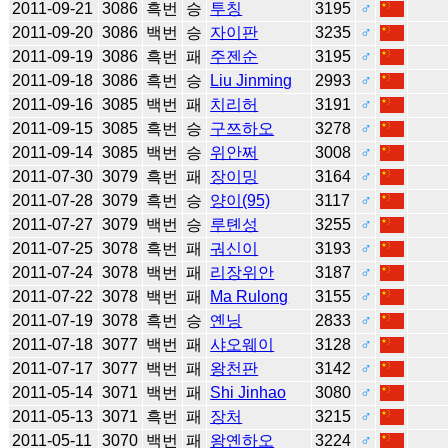
2011-09-21
3086
흑번
승
투칭
3195
♂
2011-09-20
3086
백번
승
자이판
3235
♂
2011-09-19
3086
흑번
패
주젠순
3195
♂
2011-09-18
3086
흑번
승
Liu Jinming
2993
♂
2011-09-16
3085
백번
패
치리허
3191
♂
2011-09-15
3085
흑번
승
구쯔하오
3278
♂
2011-09-14
3085
백번
승
위안쩌
3008
♂
2011-07-30
3079
흑번
패
장이밍
3164
♂
2011-07-28
3079
흑번
승
양이(95)
3117
♂
2011-07-27
3079
백번
승
루톈성
3255
♂
2011-07-25
3078
흑번
패
궈신이
3193
♂
2011-07-24
3078
백번
패
리장위안
3187
♂
2011-07-22
3078
백번
패
Ma Rulong
3155
♂
2011-07-19
3078
흑번
승
옌닝
2833
♂
2011-07-18
3077
백번
패
샤오웨이
3128
♂
2011-07-17
3077
백번
패
왕천판
3142
♂
2011-05-14
3071
백번
패
Shi Jinhao
3080
♂
2011-05-13
3071
흑번
패
장처
3215
♂
2011-05-11
3070
백번
패
왕옌하오
3224
♂