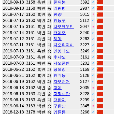
2019-09-18
3158
흑번
패
천위눙
3392
♂
2019-09-18
3158
백번
승
리쉰펑
2987
♂
2019-07-17
3160
흑번
승
판양
3015
♀
2019-07-16
3160
백번
패
천둥루
3112
♂
2019-07-15
3161
흑번
패
차오요우인
3047
♀
2019-07-14
3161
백번
패
천이춘
3240
♂
2019-07-12
3161
흑번
패
허양
3263
♂
2019-07-11
3161
백번
패
자오위차이
3227
♂
2019-07-10
3161
흑번
승
인쑹타오
3249
♂
2019-07-09
3161
흑번
승
후샤오
3161
♂
2019-07-08
3161
백번
승
자오중쉔
3202
♂
2019-06-22
3162
흑번
패
왕쯔앙
3169
♂
2019-06-21
3162
흑번
패
천쉬둥
3128
♂
2019-06-19
3162
백번
패
자오쥔저
3127
♂
2019-06-18
3162
백번
승
탕이
3035
♀
2019-06-16
3163
흑번
승
탕징쉬안
3228
♂
2019-06-15
3163
흑번
패
천한치
3299
♂
2019-06-14
3163
백번
승
구완산
2845
♀
2018-12-18
3178
백번
승
양륜동
3268
♂