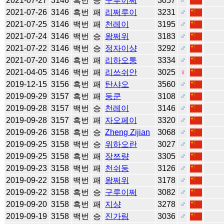
2021-07-27
3146
흑번
승
구루이쩌
3057
♂
2021-07-26
3146
흑번
패
리쩌루이
3231
♂
2021-07-25
3146
백번
패
천레이
3195
♂
2021-07-24
3146
백번
승
왕쩌위
3183
♂
2021-07-22
3146
백번
승
정자이샹
3292
♂
2021-07-20
3146
흑번
패
리하오퉁
3334
♂
2021-04-05
3146
백번
패
리쓰쉬안
3025
♀
2019-12-15
3156
흑번
패
탄샤오
3560
♂
2019-09-29
3157
흑번
패
둥쿤
3108
♂
2019-09-28
3157
백번
승
천레이
3146
♂
2019-09-28
3157
흑번
패
자오페이
3320
♂
2019-09-26
3158
흑번
승
Zheng Zijian
3068
♂
2019-09-25
3158
백번
승
위하오란
3027
♂
2019-09-25
3158
흑번
패
장쯔량
3305
♂
2019-09-23
3158
백번
패
천쉬둥
3126
♂
2019-09-22
3158
백번
패
왕쩌위
3178
♂
2019-09-22
3158
흑번
승
구루이쩌
3082
♂
2019-09-20
3158
흑번
패
지샹
3278
♂
2019-09-19
3158
백번
승
진가림
3036
♂