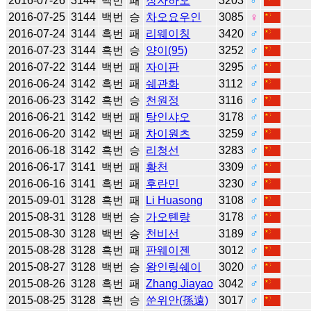
2016-07-26
3144
백번
패
장자하오
3203
♂
2016-07-25
3144
백번
승
차오요우인
3085
♀
2016-07-24
3144
흑번
패
리웨이칭
3420
♂
2016-07-23
3144
흑번
승
양이(95)
3252
♂
2016-07-22
3144
백번
패
자이판
3295
♂
2016-06-24
3142
흑번
패
쉐관화
3112
♂
2016-06-23
3142
흑번
승
천원정
3116
♂
2016-06-21
3142
백번
패
탕인샤오
3178
♂
2016-06-20
3142
백번
패
차이원츠
3259
♂
2016-06-18
3142
흑번
승
리청선
3283
♂
2016-06-17
3141
백번
패
황천
3309
♂
2016-06-16
3141
흑번
패
후란민
3230
♂
2015-09-01
3128
흑번
패
Li Huasong
3108
♂
2015-08-31
3128
백번
승
가오톈량
3178
♂
2015-08-30
3128
백번
승
천비선
3189
♂
2015-08-28
3128
흑번
패
판웨이젠
3012
♂
2015-08-27
3128
백번
승
왕인링쉐이
3020
♂
2015-08-26
3128
흑번
패
Zhang Jiayao
3042
♂
2015-08-25
3128
흑번
승
쑨위안(孫遠)
3017
♂