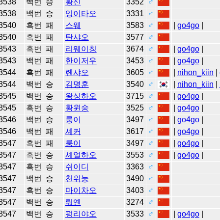
3538
백번
승
황신
3352
♂
3538
백번
승
잉이타오
3331
♂
3540
흑번
패
스웨
3583
♂
|
go4go
|
3540
흑번
패
탄샤오
3577
♂
3543
흑번
패
리웨이칭
3674
♂
|
go4go
|
3543
백번
패
한이저우
3453
♂
|
go4go
|
3544
흑번
패
롄샤오
3605
♂
|
nihon_kiin
|
3544
백번
승
김명훈
3540
♂
|
nihon_kiin
|
3545
백번
승
왕싱하오
3715
♂
|
go4go
|
3545
흑번
승
황윈숭
3525
♂
|
go4go
|
3546
백번
승
룽이
3497
♂
|
go4go
|
3546
백번
패
셰커
3617
♂
|
go4go
|
3547
흑번
패
룽이
3497
♂
|
go4go
|
3547
흑번
승
셰얼하오
3553
♂
|
go4go
|
3547
흑번
승
쉬이디
3363
♂
3547
백번
승
천위눙
3490
♂
3547
흑번
승
마이차오
3403
♂
3547
백번
승
뤄옌
3274
♂
3547
백번
승
펑리야오
3533
♂
|
go4go
|