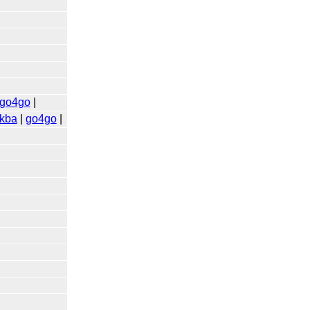
go4go
|
kba
|
go4go
|