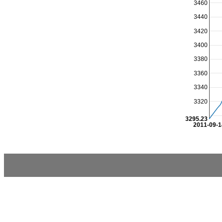
3460
3440
3420
3400
3380
3360
3340
3320
3295.23
2011-09-1