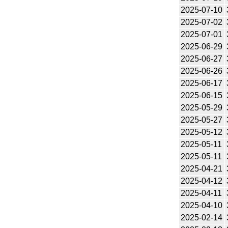
2025-07-10
2025-07-02
2025-07-01
2025-06-29
2025-06-27
2025-06-26
2025-06-17
2025-06-15
2025-05-29
2025-05-27
2025-05-12
2025-05-11
2025-05-11
2025-04-21
2025-04-12
2025-04-11
2025-04-10
2025-02-14