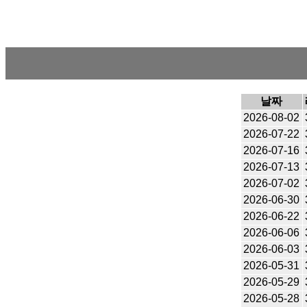
날짜
2026-08-02
2026-07-22
2026-07-16
2026-07-13
2026-07-02
2026-06-30
2026-06-22
2026-06-06
2026-06-03
2026-05-31
2026-05-29
2026-05-28