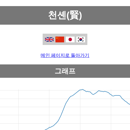
천셴(賢)
메인 페이지로 돌아가기
그래프