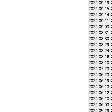
2024-09-19
2024-09-15
2024-09-14
2024-09-11
2024-09-03
2024-08-31
2024-08-30
2024-08-29
2024-08-24
2024-08-16
2024-08-10
2024-07-23
2024-06-23
2024-06-19
2024-06-13
2024-06-12
2024-06-10
2024-06-03
2024-05-29