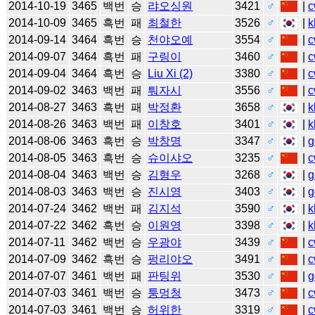
2014-10-19
3465
백번
승
랴오싱원
3421
♂
|
c
2014-10-09
3465
흑번
패
최철한
3526
♂
|
k
2014-09-14
3464
흑번
승
천야오예
3554
♂
|
c
2014-09-07
3464
흑번
패
구링이
3460
♂
|
c
2014-09-04
3464
흑번
승
Liu Xi (2)
3380
♂
|
c
2014-09-02
3463
백번
패
퉈자시
3556
♂
|
c
2014-08-27
3463
흑번
패
박정환
3658
♂
|
k
2014-08-26
3463
백번
패
이창호
3401
♂
|
k
2014-08-06
3463
흑번
승
박창명
3347
♂
|
g
2014-08-05
3463
흑번
승
슈이샤오
3235
♂
|
c
2014-08-04
3463
백번
승
김형우
3268
♂
|
g
2014-08-03
3463
백번
승
진시영
3403
♂
|
g
2014-07-24
3462
백번
패
김지석
3590
♂
|
k
2014-07-22
3462
흑번
승
이원영
3398
♂
|
k
2014-07-11
3462
백번
승
우광야
3439
♂
|
c
2014-07-09
3462
흑번
승
펑리야오
3491
♂
|
c
2014-07-07
3461
백번
패
판팅위
3530
♂
|
g
2014-07-03
3461
백번
승
퉁멍청
3473
♂
|
c
2014-07-03
3461
백번
승
허위한
3319
♂
|
c