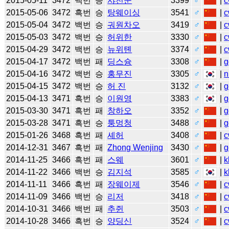
2015-05-11
3472
백번
승
샤천쿤
3399
♂
|
c
2015-05-06
3472
흑번
승
탕웨이싱
3541
♂
|
c
2015-05-04
3472
백번
승
궈원차오
3419
♂
|
c
2015-05-03
3472
백번
승
허위한
3330
♂
|
c
2015-04-29
3472
백번
승
뉴위톈
3374
♂
|
c
2015-04-17
3472
백번
패
딩스슝
3308
♂
|
g
2015-04-16
3472
백번
승
홍무진
3305
♂
|
n
2015-04-15
3472
백번
승
허 진
3132
♂
|
g
2015-04-13
3471
흑번
승
이원영
3383
♂
|
g
2015-03-30
3471
흑번
패
창하오
3352
♂
|
g
2015-03-28
3471
흑번
승
퉁멍청
3488
♂
|
g
2015-01-26
3468
흑번
패
셰허
3408
♂
|
c
2014-12-31
3467
흑번
패
Zhong Wenjing
3430
♂
|
g
2014-11-25
3466
흑번
패
스웨
3601
♂
|
k
2014-11-22
3466
백번
승
김지석
3585
♂
|
k
2014-11-11
3466
흑번
패
장웨이제
3546
♂
|
c
2014-11-09
3466
백번
승
리저
3418
♂
|
c
2014-10-31
3466
백번
패
추쥔
3503
♂
|
c
2014-10-28
3466
흑번
승
양딩신
3524
♂
|
c