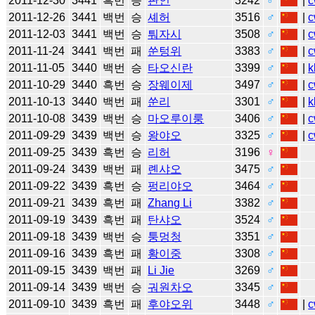
2011-12-30
3441
흑번
승
판인
3242
♂
|
c
2011-12-26
3441
백번
승
셰허
3516
♂
|
c
2011-12-03
3441
백번
승
퉈자시
3508
♂
|
c
2011-11-24
3441
백번
패
쑨텅위
3383
♂
|
c
2011-11-05
3440
백번
승
타오신란
3399
♂
|
k
2011-10-29
3440
흑번
승
장웨이제
3497
♂
|
c
2011-10-13
3440
백번
패
쑨리
3301
♂
|
k
2011-10-08
3439
백번
승
마오루이룽
3406
♂
|
c
2011-09-29
3439
백번
승
왕야오
3325
♂
|
c
2011-09-25
3439
흑번
승
리허
3196
♀
2011-09-24
3439
백번
패
롄샤오
3475
♂
2011-09-22
3439
흑번
승
펑리야오
3464
♂
2011-09-21
3439
흑번
패
Zhang Li
3382
♂
2011-09-19
3439
흑번
패
탄샤오
3524
♂
2011-09-18
3439
백번
승
퉁멍청
3351
♂
2011-09-16
3439
흑번
패
황이중
3308
♂
2011-09-15
3439
백번
패
Li Jie
3269
♂
2011-09-14
3439
백번
승
궈원차오
3345
♂
2011-09-10
3439
흑번
패
후야오위
3448
♂
|
c