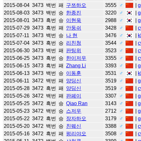
2015-08-04
3473
백번
패
구쯔하오
3555
♂
|
g
2015-08-03
3473
백번
승
한종진
3220
♂
|
g
2015-08-01
3473
흑번
승
이현욱
2988
♂
|
g
2015-07-29
3473
흑번
패
안둥쉬
3428
♂
|
c
2015-07-11
3473
백번
승
나 현
3476
♂
|
k
2015-07-04
3473
흑번
승
리친청
3544
♂
|
c
2015-06-30
3473
백번
패
판팅위
3523
♂
|
c
2015-06-25
3473
흑번
승
한이저우
3355
♂
|
c
2015-06-15
3473
흑번
패
Zhang Li
3393
♂
|
g
2015-06-13
3473
백번
승
이동훈
3531
♂
|
k
2015-06-11
3472
백번
패
양딩신
3519
♂
|
g
2015-05-28
3472
흑번
패
양딩신
3519
♂
|
c
2015-05-26
3472
백번
패
판페이
3307
♂
|
g
2015-05-25
3472
흑번
승
Qiao Ran
3143
♂
|
g
2015-05-23
3472
백번
승
스저우
2712
♂
|
g
2015-05-22
3472
흑번
승
장자하오
3179
♂
|
g
2015-05-20
3472
백번
승
친웨신
3388
♂
|
c
2015-05-16
3472
흑번
패
펑리야오
3508
♂
|
c