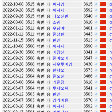
2022-10-08
3515
흑번
패
쉬자양
3615
♂
|
g
2022-09-28
3515
흑번
패
퉈자시
3592
♂
|
g
2022-09-26
3515
백번
승
타오신란
3540
♂
|
g
2022-08-08
3513
흑번
패
스웨
3610
♂
|
g
2022-01-12
3511
흑번
승
우광야
3401
♂
|
c
2022-01-11
3511
백번
승
천정쉰
3443
♂
|
c
2021-11-15
3509
흑번
패
판인
3513
♂
|
c
2021-10-08
3508
백번
패
퉈자시
3590
♂
2021-09-30
3508
백번
승
예창신
3341
♂
|
n
2021-09-29
3508
흑번
패
천야오예
3547
♂
|
n
2021-09-28
3508
백번
승
저우루이양
3430
♂
|
n
2021-09-26
3508
흑번
승
탄샤오
3573
♂
|
n
2021-06-12
3504
흑번
승
천쯔젠
3486
♂
|
c
2021-06-08
3504
흑번
패
리친청
3618
♂
|
n
2021-06-07
3504
백번
패
투샤오위
3541
♂
|
c
2021-05-12
3503
흑번
승
판인
3503
♂
|
n
2021-05-07
3503
흑번
패
양카이원
3570
♂
|
n
2021-03-18
3501
흑번
패
퉈자시
3592
♂
|
c