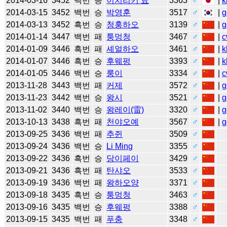
2014-03-16
3452
백번
승
이치리키 료
3363
♂
|
k
2014-03-15
3452
백번
승
박영훈
3517
♂
|
g
2014-03-13
3452
흑번
승
청훙하오
3139
♂
|
g
2014-01-14
3447
백번
패
퉁멍청
3467
♂
|
c
2014-01-09
3446
흑번
패
셰얼하오
3461
♂
|
k
2014-01-07
3446
흑번
승
후웨펑
3393
♂
|
k
2014-01-05
3446
백번
승
룽이
3334
♂
|
c
2013-11-28
3443
백번
패
커제
3572
♂
|
g
2013-11-23
3442
백번
승
왕시
3521
♂
|
g
2013-11-02
3440
백번
승
왕레이(雷)
3320
♂
|
g
2013-10-13
3438
흑번
패
천야오예
3567
♂
|
g
2013-09-25
3436
백번
패
추쥔
3509
♂
2013-09-24
3436
백번
승
Li Ming
3355
♂
2013-09-22
3436
흑번
승
당이페이
3429
♂
2013-09-21
3436
흑번
패
탄샤오
3533
♂
2013-09-19
3436
백번
패
왕하오양
3371
♂
2013-09-18
3435
흑번
승
퉁멍청
3463
♂
2013-09-16
3435
백번
승
후웨펑
3388
♂
2013-09-15
3435
백번
패
푸충
3348
♂