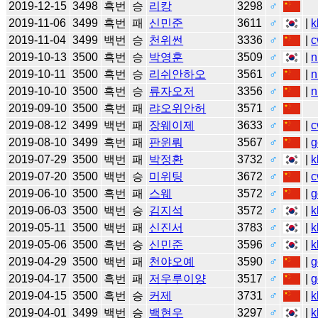
2019-12-15
3498
흑번
승
리캉
3298
♂
2019-11-06
3499
흑번
패
신민준
3611
♂
|
k
2019-11-04
3499
백번
승
천위썬
3336
♂
|
c
2019-10-13
3500
흑번
승
박영훈
3509
♂
|
n
2019-10-11
3500
흑번
승
리쉬안하오
3561
♂
|
n
2019-10-10
3500
흑번
승
류자오저
3356
♂
|
n
2019-09-10
3500
흑번
패
랴오위안허
3571
♂
2019-08-12
3499
백번
패
장웨이제
3633
♂
|
c
2019-08-10
3499
흑번
패
판윈뤄
3567
♂
|
g
2019-07-29
3500
백번
패
박정환
3732
♂
|
k
2019-07-20
3500
백번
승
미위팅
3672
♂
|
c
2019-06-10
3500
흑번
패
스웨
3572
♂
|
g
2019-06-03
3500
백번
승
김지석
3572
♂
|
k
2019-05-11
3500
백번
패
신진서
3783
♂
|
k
2019-05-06
3500
흑번
승
신민준
3596
♂
|
k
2019-04-29
3500
백번
패
천야오예
3590
♂
|
g
2019-04-17
3500
흑번
패
저우루이양
3517
♂
|
g
2019-04-15
3500
흑번
승
커제
3731
♂
|
k
2019-04-01
3499
백번
승
백현우
3297
♂
|
k