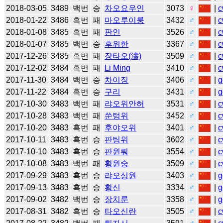
2018-03-05
3489
백번
승
차오요우인
3073
♀
|
c
2018-01-22
3486
흑번
패
마오루이룽
3432
♂
|
c
2018-01-08
3485
흑번
패
판인
3526
♂
|
c
2018-01-07
3485
백번
승
후위한
3367
♂
|
c
2017-12-26
3485
흑번
패
장타오(濤)
3509
♂
|
c
2017-12-02
3484
흑번
패
Li Ming
3410
♂
|
c
2017-11-30
3484
백번
승
차이징
3406
♂
|
g
2017-11-22
3484
흑번
승
구리
3431
♂
|
g
2017-10-30
3483
백번
패
랴오위안허
3531
♂
|
c
2017-10-28
3483
백번
패
쑨텅위
3452
♂
|
c
2017-10-20
3483
흑번
패
후야오위
3401
♂
|
c
2017-10-11
3483
흑번
승
판팅위
3602
♂
|
c
2017-10-10
3483
흑번
승
판윈뤄
3554
♂
|
c
2017-10-08
3483
백번
패
황윈숭
3509
♂
|
c
2017-09-29
3483
흑번
승
랴오싱원
3403
♂
|
g
2017-09-13
3483
흑번
승
황신
3334
♂
|
g
2017-09-02
3482
백번
승
장치룬
3358
♂
|
g
2017-08-31
3482
흑번
승
타오신란
3505
♂
|
c