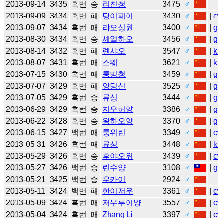
2013-09-14
3435
흑번
승
리친청
3475
♂
2013-09-09
3434
흑번
패
당이페이
3430
♂
|
c
2013-09-07
3434
흑번
패
랴오싱원
3400
♂
|
g
2013-08-30
3434
흑번
승
셰얼하오
3456
♂
|
g
2013-08-14
3432
흑번
패
롄샤오
3547
♂
|
k
2013-08-07
3431
흑번
패
스웨
3621
♂
|
k
2013-07-15
3430
흑번
패
퉁멍청
3459
♂
|
g
2013-07-07
3429
흑번
패
양딩신
3525
♂
|
g
2013-07-05
3429
흑번
승
류싱
3444
♂
|
g
2013-06-29
3429
흑번
승
저우허양
3386
♂
|
g
2013-06-22
3428
흑번
승
왕하오양
3370
♂
|
g
2013-06-15
3427
백번
패
퉁위린
3349
♂
|
c
2013-05-31
3426
흑번
패
류싱
3448
♂
|
k
2013-05-29
3426
흑번
승
후야오위
3439
♂
|
c
2013-05-27
3426
백번
승
린수양
3108
♂
|
g
2013-05-21
3425
백번
승
우카이
2924
♂
2013-05-11
3424
백번
패
한이저우
3361
♂
|
c
2013-05-09
3424
흑번
패
저우루이양
3557
♂
|
c
2013-05-04
3424
흑번
패
Zhang Li
3397
♂
|
c