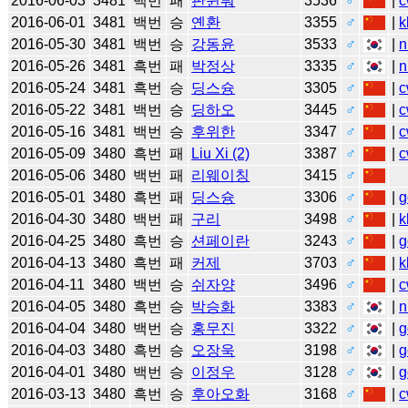
2016-06-03
3481
백번
패
판윈뤄
3536
♂
|
c
2016-06-01
3481
백번
승
옌환
3355
♂
|
k
2016-05-30
3481
백번
승
강동윤
3533
♂
|
n
2016-05-26
3481
흑번
패
박정상
3335
♂
|
n
2016-05-24
3481
흑번
승
딩스슝
3305
♂
|
c
2016-05-22
3481
백번
승
딩하오
3445
♂
|
c
2016-05-16
3481
백번
승
후위한
3347
♂
|
c
2016-05-09
3480
흑번
패
Liu Xi (2)
3387
♂
|
c
2016-05-06
3480
백번
패
리웨이칭
3415
♂
2016-05-01
3480
흑번
패
딩스슝
3306
♂
|
g
2016-04-30
3480
백번
패
구리
3498
♂
|
k
2016-04-25
3480
흑번
승
션페이란
3243
♂
|
g
2016-04-13
3480
흑번
패
커제
3703
♂
|
k
2016-04-11
3480
백번
승
쉬자양
3496
♂
|
c
2016-04-05
3480
흑번
승
박승화
3383
♂
|
n
2016-04-04
3480
백번
승
홍무진
3322
♂
|
g
2016-04-03
3480
흑번
승
오장욱
3198
♂
|
g
2016-04-01
3480
백번
승
이정우
3128
♂
|
g
2016-03-13
3480
흑번
승
후아오화
3168
♂
|
c