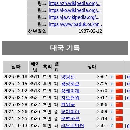
링크
https://zh.wikipedia.org/...
링크
https://ko.wikipedia.org/...
링크
https://ja.wikipedia.org/...
링크
https://www.baduk.or.kr/r...
생년월일
1987-02-12
대국 기록
레이
결
날짜
흑백
상대
팅
과
2026-05-18
3511
흑번
패
양딩신
3667
♂
|
c
2025-12-15
3513
백번
패
왕싱하오
3725
♂
|
c
2025-12-02
3513
흑번
패
장웨이제
3570
♂
|
c
2025-03-25
3521
흑번
패
자오천위
3617
♂
|
g
2025-02-28
3522
흑번
패
천위눙
3496
♂
2024-12-26
3526
흑번
승
당이페이
3689
♂
2024-12-25
3526
흑번
승
구쯔하오
3614
♂
2024-10-13
3527
백번
패
랴오위안허
3601
♂
|
g