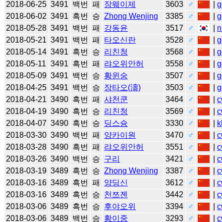
2018-06-25
3491
백번
패
장웨이제
3603
♂
|
g
2018-06-02
3491
흑번
승
Zhong Wenjing
3385
♂
|
g
2018-05-28
3491
백번
패
강동윤
3517
♂
|
n
2018-05-21
3491
백번
패
타오신란
3528
♂
|
g
2018-05-14
3491
흑번
승
리친청
3568
♂
|
g
2018-05-11
3491
흑번
패
랴오위안허
3558
♂
|
g
2018-05-09
3491
백번
승
황윈숭
3507
♂
|
g
2018-04-25
3491
백번
승
장타오(濤)
3503
♂
|
g
2018-04-21
3490
흑번
패
샤천쿤
3464
♂
|
c
2018-04-19
3490
흑번
승
리친청
3569
♂
|
c
2018-04-07
3490
흑번
승
딩스슝
3330
♂
|
k
2018-03-30
3490
백번
패
양카이원
3470
♂
|
c
2018-03-28
3490
흑번
패
랴오위안허
3551
♂
|
c
2018-03-26
3490
백번
승
구리
3421
♂
|
c
2018-03-19
3489
흑번
승
Zhong Wenjing
3387
♂
|
c
2018-03-16
3489
흑번
패
양딩신
3612
♂
|
c
2018-03-16
3489
흑번
승
천쯔젠
3442
♂
|
c
2018-03-06
3489
흑번
승
후야오위
3394
♂
|
c
2018-03-06
3489
백번
승
황이중
3293
♂
|
c