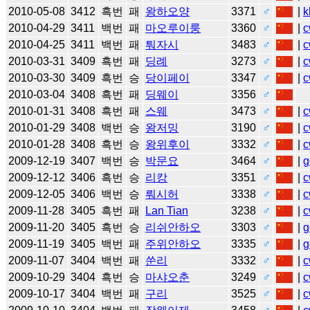
2010-05-08
3412
흑번
패
왕하오양
3371
♂
|
k
2010-04-29
3411
백번
패
마오루이룽
3360
♂
|
c
2010-04-25
3411
백번
패
퉈자시
3483
♂
|
c
2010-03-31
3409
흑번
패
딩례
3273
♂
|
c
2010-03-30
3409
흑번
승
당이페이
3347
♂
|
c
2010-03-04
3408
흑번
패
딩웨이
3356
♂
2010-01-31
3408
흑번
패
스웨
3473
♂
|
c
2010-01-29
3408
백번
승
왕저밍
3190
♂
|
c
2010-01-28
3408
흑번
승
왕위후이
3332
♂
|
c
2009-12-19
3407
백번
승
박문요
3464
♂
|
g
2009-12-12
3406
흑번
승
리캉
3351
♂
|
c
2009-12-05
3406
백번
승
뤄시허
3338
♂
|
c
2009-11-28
3405
흑번
패
Lan Tian
3238
♂
|
c
2009-11-20
3405
흑번
승
리쉬안하오
3303
♂
|
g
2009-11-19
3405
백번
패
주위안하오
3335
♂
|
g
2009-11-07
3404
백번
패
쑨리
3332
♂
|
c
2009-10-29
3404
흑번
승
마샤오춘
3249
♂
|
c
2009-10-17
3404
백번
패
구리
3525
♂
|
c