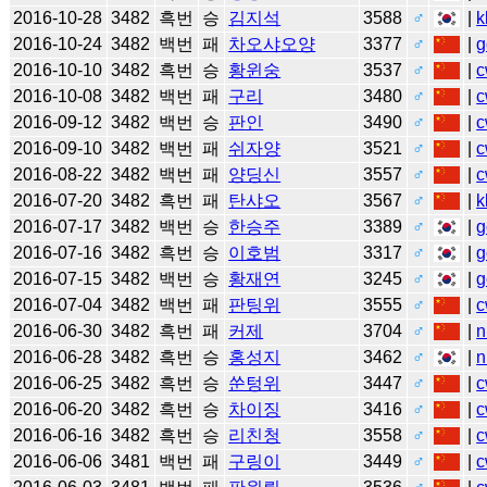
2016-10-28
3482
흑번
승
김지석
3588
♂
|
k
2016-10-24
3482
백번
패
차오샤오양
3377
♂
|
g
2016-10-10
3482
흑번
승
황윈숭
3537
♂
|
c
2016-10-08
3482
백번
패
구리
3480
♂
|
c
2016-09-12
3482
백번
승
판인
3490
♂
|
c
2016-09-10
3482
백번
패
쉬자양
3521
♂
|
c
2016-08-22
3482
백번
패
양딩신
3557
♂
|
c
2016-07-20
3482
흑번
패
탄샤오
3567
♂
|
k
2016-07-17
3482
백번
승
한승주
3389
♂
|
g
2016-07-16
3482
흑번
승
이호범
3317
♂
|
g
2016-07-15
3482
백번
승
황재연
3245
♂
|
g
2016-07-04
3482
백번
패
판팅위
3555
♂
|
c
2016-06-30
3482
흑번
패
커제
3704
♂
|
n
2016-06-28
3482
흑번
승
홍성지
3462
♂
|
n
2016-06-25
3482
흑번
승
쑨텅위
3447
♂
|
c
2016-06-20
3482
흑번
승
차이징
3416
♂
|
c
2016-06-16
3482
흑번
승
리친청
3558
♂
|
c
2016-06-06
3481
백번
패
구링이
3449
♂
|
c