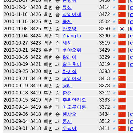
2010-12-07
3428
백번
승
판팅위
3458
♂
|
c
2010-12-04
3428
흑번
승
류싱
3414
♂
|
c
2010-11-16
3426
흑번
승
장웨이제
3472
♂
|
c
2010-11-10
3425
흑번
패
쿵제
3502
♂
|
c
2010-11-08
3425
흑번
승
안조영
3350
♂
|
k
2010-11-04
3424
백번
패
Zhang Li
3390
♂
|
c
2010-10-27
3423
백번
승
셰허
3519
♂
|
c
2010-10-21
3423
흑번
패
후야오위
3429
♂
|
c
2010-10-16
3422
백번
승
왕레이
3329
♂
|
c
2010-10-09
3421
백번
패
왕위후이
3319
♂
|
c
2010-09-25
3420
백번
패
차이징
3393
♂
2010-09-21
3419
흑번
패
탕웨이싱
3413
♂
2010-09-19
3419
백번
승
딩례
3273
♂
2010-09-18
3419
흑번
승
황천
3312
♂
2010-09-15
3419
백번
패
주위안하오
3333
♂
2010-09-14
3419
흑번
패
마오루이룽
3372
♂
2010-09-06
3418
백번
승
롄샤오
3434
♂
|
c
2010-09-04
3418
백번
패
쿵제
3512
♂
|
c
2010-09-01
3418
흑번
패
우광야
3411
♂
|
c