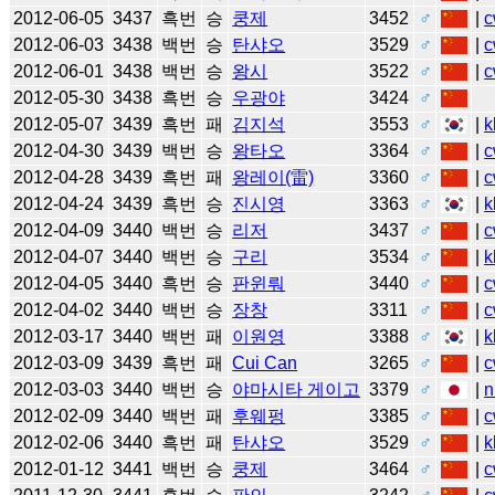
2012-06-05
3437
흑번
승
쿵제
3452
♂
|
c
2012-06-03
3438
백번
승
탄샤오
3529
♂
|
c
2012-06-01
3438
백번
승
왕시
3522
♂
|
c
2012-05-30
3438
흑번
승
우광야
3424
♂
2012-05-07
3439
흑번
패
김지석
3553
♂
|
k
2012-04-30
3439
백번
승
왕타오
3364
♂
|
c
2012-04-28
3439
흑번
패
왕레이(雷)
3360
♂
|
c
2012-04-24
3439
흑번
승
진시영
3363
♂
|
k
2012-04-09
3440
백번
승
리저
3437
♂
|
c
2012-04-07
3440
백번
승
구리
3534
♂
|
k
2012-04-05
3440
흑번
승
판윈뤄
3440
♂
|
c
2012-04-02
3440
백번
승
장창
3311
♂
|
c
2012-03-17
3440
백번
패
이원영
3388
♂
|
k
2012-03-09
3439
흑번
패
Cui Can
3265
♂
|
c
2012-03-03
3440
백번
승
야마시타 게이고
3379
♂
|
n
2012-02-09
3440
백번
패
후웨펑
3385
♂
|
c
2012-02-06
3440
흑번
패
탄샤오
3529
♂
|
k
2012-01-12
3441
백번
승
쿵제
3464
♂
|
c