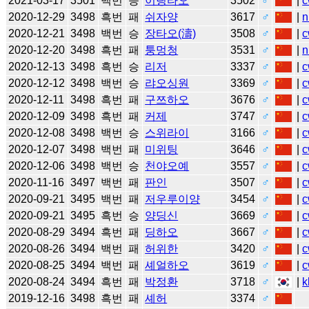
2021-03-17
3501
백번
승
이링타오
3502
♂
|
c
2020-12-29
3498
흑번
패
쉬자양
3617
♂
|
n
2020-12-21
3498
백번
승
장타오(濤)
3508
♂
|
c
2020-12-20
3498
흑번
패
퉁멍청
3531
♂
|
n
2020-12-13
3498
흑번
승
리저
3337
♂
|
c
2020-12-12
3498
백번
승
랴오싱원
3369
♂
|
c
2020-12-11
3498
흑번
패
구쯔하오
3676
♂
|
c
2020-12-09
3498
흑번
패
커제
3747
♂
|
c
2020-12-08
3498
백번
승
스위라이
3166
♂
|
c
2020-12-07
3498
백번
패
미위팅
3646
♂
|
c
2020-12-06
3498
백번
승
천야오예
3557
♂
|
c
2020-11-16
3497
백번
패
판인
3507
♂
|
c
2020-09-21
3495
백번
패
저우루이양
3454
♂
|
c
2020-09-21
3495
흑번
승
양딩신
3669
♂
|
c
2020-08-29
3494
흑번
패
딩하오
3667
♂
|
c
2020-08-26
3494
백번
패
허위한
3420
♂
|
c
2020-08-25
3494
백번
패
셰얼하오
3619
♂
|
c
2020-08-24
3494
흑번
패
박정환
3718
♂
|
k
2019-12-16
3498
흑번
패
셰허
3374
♂