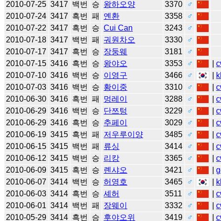
2010-07-25
3417
백번
승
왕하오양
3370
♂
2010-07-24
3417
흑번
패
옌환
3358
♂
2010-07-22
3417
흑번
승
Cui Can
3243
♂
2010-07-18
3417
백번
패
궈원차오
3330
♂
2010-07-17
3417
흑번
승
장둥웨
3181
♂
2010-07-15
3416
흑번
승
왕야오
3353
♂
|
c
2010-07-10
3416
백번
승
이영구
3466
♂
|
k
2010-07-03
3416
백번
승
황이중
3310
♂
|
c
2010-06-30
3416
흑번
패
멍레이
3288
♂
|
c
2010-06-29
3416
백번
승
단쯔텅
3229
♂
|
c
2010-06-29
3416
흑번
승
추페이
3029
♂
|
c
2010-06-19
3415
흑번
패
저우루이양
3485
♂
|
c
2010-06-15
3415
백번
패
류싱
3414
♂
|
c
2010-06-12
3415
백번
승
리캉
3365
♂
|
c
2010-06-09
3415
흑번
승
롄샤오
3421
♂
|
g
2010-06-07
3414
백번
승
허영호
3465
♂
|
k
2010-06-03
3414
흑번
승
셰허
3511
♂
|
c
2010-06-01
3414
백번
패
장웨이
3332
♂
|
c
2010-05-29
3414
흑번
승
후야오위
3419
♂
|
c