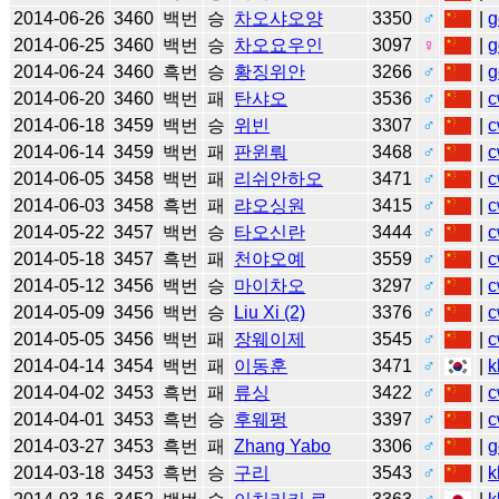
2014-06-26
3460
백번
승
차오샤오양
3350
♂
|
g
2014-06-25
3460
백번
승
차오요우인
3097
♀
|
g
2014-06-24
3460
흑번
승
황징위안
3266
♂
|
g
2014-06-20
3460
백번
패
탄샤오
3536
♂
|
c
2014-06-18
3459
백번
승
위빈
3307
♂
|
c
2014-06-14
3459
백번
패
판윈뤄
3468
♂
|
c
2014-06-05
3458
백번
패
리쉬안하오
3471
♂
|
c
2014-06-03
3458
흑번
패
랴오싱원
3415
♂
|
c
2014-05-22
3457
백번
승
타오신란
3444
♂
|
c
2014-05-18
3457
흑번
패
천야오예
3559
♂
|
c
2014-05-12
3456
백번
승
마이차오
3297
♂
|
c
2014-05-09
3456
백번
승
Liu Xi (2)
3376
♂
|
c
2014-05-05
3456
백번
패
장웨이제
3545
♂
|
c
2014-04-14
3454
백번
패
이동훈
3471
♂
|
k
2014-04-02
3453
흑번
패
류싱
3422
♂
|
c
2014-04-01
3453
흑번
승
후웨펑
3397
♂
|
c
2014-03-27
3453
흑번
패
Zhang Yabo
3306
♂
|
g
2014-03-18
3453
흑번
승
구리
3543
♂
|
k