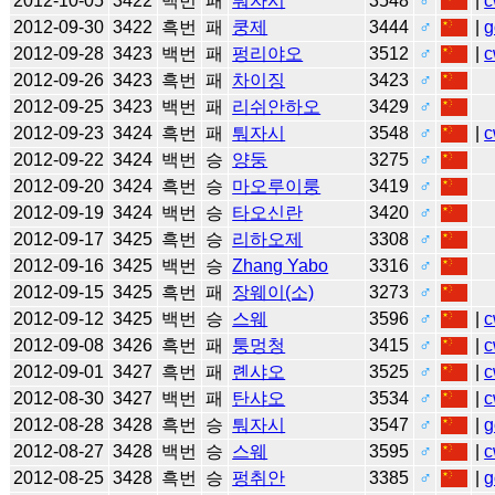
2012-10-05
3422
백번
패
퉈자시
3548
♂
|
c
2012-09-30
3422
흑번
패
쿵제
3444
♂
|
g
2012-09-28
3423
백번
패
펑리야오
3512
♂
|
c
2012-09-26
3423
흑번
패
차이징
3423
♂
2012-09-25
3423
백번
패
리쉬안하오
3429
♂
2012-09-23
3424
흑번
패
퉈자시
3548
♂
|
c
2012-09-22
3424
백번
승
양둥
3275
♂
2012-09-20
3424
흑번
승
마오루이룽
3419
♂
2012-09-19
3424
백번
승
타오신란
3420
♂
2012-09-17
3425
흑번
승
리하오제
3308
♂
2012-09-16
3425
백번
승
Zhang Yabo
3316
♂
2012-09-15
3425
흑번
패
장웨이(소)
3273
♂
2012-09-12
3425
백번
승
스웨
3596
♂
|
c
2012-09-08
3426
흑번
패
퉁멍청
3415
♂
|
c
2012-09-01
3427
흑번
패
롄샤오
3525
♂
|
c
2012-08-30
3427
백번
패
탄샤오
3534
♂
|
c
2012-08-28
3428
흑번
승
퉈자시
3547
♂
|
g
2012-08-27
3428
백번
승
스웨
3595
♂
|
c
2012-08-25
3428
흑번
승
펑취안
3385
♂
|
g