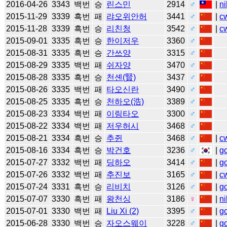
2016-04-26
3343
백번
승
린스민
2914
♂
|
ni
2015-11-29
3339
흑번
패
랴오위안허
3441
♂
|
c
2015-11-28
3339
흑번
승
리친청
3542
♂
|
c
2015-09-01
3335
흑번
승
한이저우
3360
♂
2015-08-31
3335
흑번
승
간쓰양
3315
♂
2015-08-29
3335
백번
패
쉬자양
3470
♂
2015-08-28
3335
흑번
승
천셴(賢)
3437
♂
2015-08-26
3335
백번
패
타오신란
3490
♂
2015-08-25
3335
흑번
승
천하오(浩)
3389
♂
2015-08-23
3334
백번
패
이링타오
3300
♂
2015-08-22
3334
백번
패
저우허시
3468
♂
2015-08-21
3334
흑번
승
추쥔
3468
♂
|
c
2015-08-16
3334
흑번
승
박건호
3236
♂
|
g
2015-07-27
3332
백번
패
딩하오
3414
♂
|
g
2015-07-26
3332
백번
패
추진보
3165
♂
|
c
2015-07-24
3331
흑번
승
리비치
3126
♂
|
g
2015-07-07
3330
흑번
패
왕천싱
3186
♀
|
ni
2015-07-01
3330
백번
패
Liu Xi (2)
3395
♂
|
g
2015-06-28
3330
백번
승
자오스웨이
3228
♂
|
g