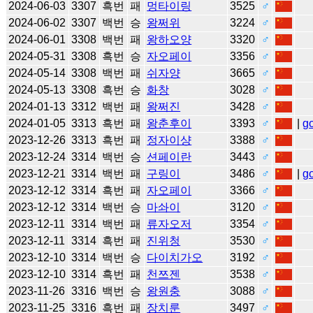
2024-06-03
3307
흑번
패
멍타이링
3525
♂
2024-06-02
3307
백번
승
왕쩌위
3224
♂
2024-06-01
3308
백번
패
왕하오양
3320
♂
2024-05-31
3308
흑번
승
자오페이
3356
♂
2024-05-14
3308
백번
패
쉬자양
3665
♂
2024-05-13
3308
흑번
승
화창
3028
♂
2024-01-13
3312
백번
패
왕쩌진
3428
♂
2024-01-05
3313
흑번
패
왕춘후이
3393
♂
|
g
2023-12-26
3313
흑번
패
정자이샹
3388
♂
2023-12-24
3314
백번
승
션페이란
3443
♂
2023-12-21
3314
백번
패
구링이
3486
♂
|
g
2023-12-12
3314
흑번
패
자오페이
3366
♂
2023-12-12
3314
백번
승
마솨이
3120
♂
2023-12-11
3314
백번
패
류자오저
3354
♂
2023-12-11
3314
흑번
패
진위청
3530
♂
2023-12-10
3314
백번
승
다이치가오
3192
♂
2023-12-10
3314
흑번
패
천쯔젠
3538
♂
2023-11-26
3316
백번
승
왕원충
3088
♂
2023-11-25
3316
흑번
패
장치룬
3497
♂