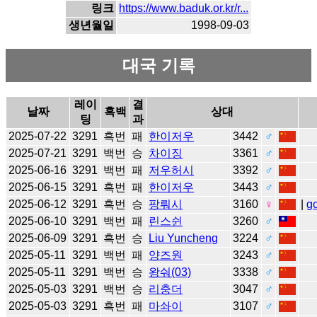
링크
https://www.baduk.or.kr/r...
생년월일
1998-09-03
대국 기록
레이
결
날짜
흑백
상대
팅
과
2025-07-22
3291
흑번
패
한이저우
3442
♂
2025-07-21
3291
백번
승
차이징
3361
♂
2025-06-16
3291
백번
패
저우허시
3392
♂
2025-06-15
3291
흑번
패
한이저우
3443
♂
2025-06-12
3291
흑번
승
팡뤄시
3160
♀
|
g
2025-06-10
3291
백번
패
린스쉰
3260
♂
2025-06-09
3291
흑번
승
Liu Yuncheng
3224
♂
2025-05-11
3291
백번
패
양즈원
3243
♂
2025-05-11
3291
백번
승
왕숴(03)
3338
♂
2025-05-03
3291
백번
승
리충더
3047
♂
2025-05-03
3291
흑번
패
마솨이
3107
♂