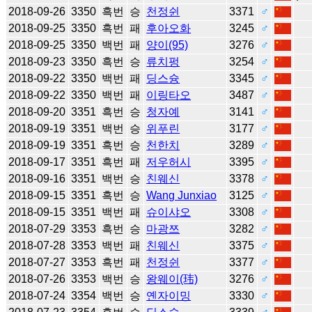
2018-09-26
3350
흑번
승
천정쉰
3371
♂
2018-09-25
3350
흑번
패
후아오화
3245
♂
2018-09-25
3350
백번
패
양이(95)
3276
♂
2018-09-23
3350
흑번
승
류치펑
3254
♂
2018-09-22
3350
백번
패
딩스슝
3345
♂
2018-09-22
3350
백번
패
이링타오
3487
♂
2018-09-20
3351
흑번
승
청자예
3141
♂
2018-09-19
3351
백번
승
위푸린
3177
♂
2018-09-19
3351
흑번
승
천한치
3289
♂
2018-09-17
3351
흑번
패
저우허시
3395
♂
2018-09-16
3351
백번
승
친웨신
3378
♂
2018-09-15
3351
흑번
승
Wang Junxiao
3125
♂
2018-09-15
3351
백번
패
슈이샤오
3308
♂
2018-07-29
3353
흑번
승
마광쯔
3282
♂
2018-07-28
3353
백번
패
친웨신
3375
♂
2018-07-27
3353
흑번
패
천정쉰
3377
♂
2018-07-26
3353
백번
승
왕웨이(玮)
3276
♂
2018-07-24
3354
백번
승
옌자이밍
3330
♂