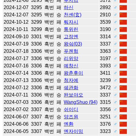
2024-12-08
3295
흑번
패
투지캉
3172
♂
2024-12-07
3295
흑번
패
하신
2892
♂
2024-12-07
3295
백번
승
천셴(玄)
2910
♂
2024-10-12
3299
백번
패
퉈자시
3539
♂
2024-10-11
3299
흑번
승
퉁위린
3190
♂
2024-09-10
3301
백번
패
고정옌
3314
♂
2024-07-19
3306
흑번
승
왕숴(03)
3337
♂
2024-07-18
3306
백번
승
푸젠헝
3363
♂
2024-07-17
3306
백번
승
리위앙
3197
♂
2024-07-16
3306
흑번
패
예창신
3393
♂
2024-07-14
3306
흑번
패
왕춘후이
3411
♂
2024-07-13
3306
백번
승
청자예
3239
♂
2024-07-12
3306
흑번
패
쉐관화
3472
♂
2024-07-11
3306
백번
승
돤보야오
3337
♂
2024-07-03
3306
흑번
패
WangShuo (94)
3315
♂
2024-07-02
3307
흑번
승
쉬이디
3356
♂
2024-06-07
3307
흑번
승
양즈원
3251
♂
2024-06-06
3307
흑번
패
옌환
3376
♂
2024-06-05
3307
백번
패
옌자이밍
3323
♂