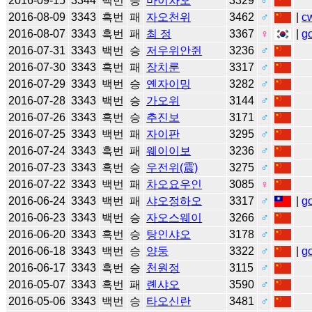
2016-09-15
3344
백번
승
마이차오
3329
♂
2016-08-09
3343
흑번
패
자오천위
3462
♂
|
c
2016-08-07
3343
흑번
패
최 정
3367
♀
|
g
2016-07-31
3343
백번
승
저우위안쥔
3236
♂
2016-07-30
3343
흑번
패
장치룬
3317
♂
2016-07-29
3343
백번
승
옌자이밍
3282
♂
2016-07-28
3343
백번
승
가오위
3144
♂
2016-07-26
3343
흑번
승
추진보
3171
♂
2016-07-25
3343
백번
패
자이판
3295
♂
2016-07-24
3343
흑번
패
웨이이보
3236
♂
2016-07-23
3343
흑번
승
우전위(震)
3275
♂
2016-07-22
3343
백번
패
차오요우인
3085
♀
2016-06-24
3343
백번
패
샤오정하오
3317
♂
|
g
2016-06-23
3343
백번
승
자오스웨이
3266
♂
2016-06-20
3343
흑번
승
탕인샤오
3178
♂
2016-06-18
3343
백번
승
양둥
3322
♂
|
g
2016-06-17
3343
흑번
승
천원정
3115
♂
2016-05-07
3343
흑번
패
롄샤오
3590
♂
2016-05-06
3343
백번
승
타오신란
3481
♂