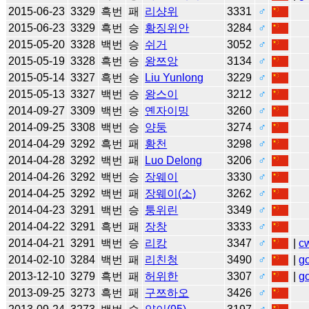
2015-06-23
3329
흑번
패
리샹위
3331
♂
2015-06-23
3329
흑번
승
황징위안
3284
♂
2015-05-20
3328
백번
승
쉬거
3052
♂
2015-05-19
3328
흑번
승
왕쯔앙
3134
♂
2015-05-14
3327
흑번
승
Liu Yunlong
3229
♂
2015-05-13
3327
백번
승
왕스이
3212
♂
2014-09-27
3309
백번
승
옌자이밍
3260
♂
2014-09-25
3308
백번
승
양둥
3274
♂
2014-04-29
3292
흑번
패
황천
3298
♂
2014-04-28
3292
백번
패
Luo Delong
3206
♂
2014-04-26
3292
백번
승
장웨이
3330
♂
2014-04-25
3292
백번
패
장웨이(소)
3262
♂
2014-04-23
3291
백번
승
퉁위린
3349
♂
2014-04-22
3291
흑번
패
장창
3333
♂
2014-04-21
3291
백번
승
리캉
3347
♂
|
c
2014-02-10
3284
백번
패
리친청
3490
♂
|
g
2013-12-10
3279
흑번
패
허위한
3307
♂
|
g
2013-09-25
3273
흑번
패
구쯔하오
3426
♂