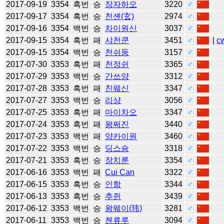
2017-09-19
3354
흑번
승
장자하오
3220
♂
2017-09-17
3354
흑번
승
천셴(玄)
2974
♂
2017-09-16
3354
백번
승
차이원신
3037
♂
2017-09-15
3354
흑번
패
샤천쿤
3451
♂
|
c
2017-09-15
3354
백번
승
천쉬둥
3157
♂
2017-07-30
3353
흑번
패
천정쉰
3365
♂
2017-07-29
3353
백번
승
간쓰양
3312
♂
2017-07-28
3353
흑번
패
친웨신
3347
♂
2017-07-27
3353
백번
승
리샹
3056
♂
2017-07-25
3353
흑번
패
마이차오
3347
♂
2017-07-24
3353
흑번
패
왕쩌진
3440
♂
2017-07-23
3353
백번
패
양카이원
3460
♂
2017-07-22
3353
백번
승
딩스슝
3318
♂
2017-07-21
3353
흑번
승
장치룬
3354
♂
2017-06-16
3353
백번
패
Cui Can
3322
♂
2017-06-15
3353
흑번
승
인항
3344
♂
2017-06-13
3353
흑번
승
추쥔
3439
♂
2017-06-12
3353
백번
승
왕웨이(玮)
3281
♂
2017-06-11
3353
백번
승
첸류루
3094
♂