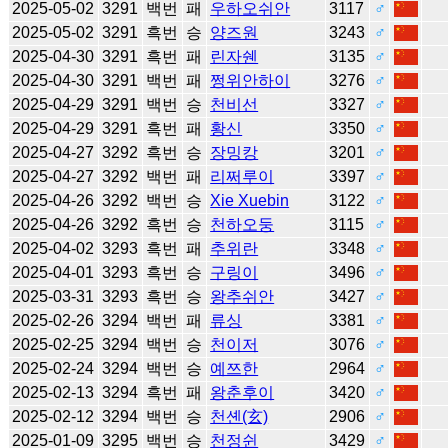
2025-05-02
3291
백번
패
우하오쉬안
3117
♂
2025-05-02
3291
흑번
승
양즈원
3243
♂
2025-04-30
3291
흑번
패
린자쉔
3135
♂
2025-04-30
3291
백번
패
쩡위안하이
3276
♂
2025-04-29
3291
백번
승
천비선
3327
♂
2025-04-29
3291
흑번
패
황신
3350
♂
2025-04-27
3292
흑번
승
장밍캉
3201
♂
2025-04-27
3292
백번
패
리쩌루이
3397
♂
2025-04-26
3292
백번
승
Xie Xuebin
3122
♂
2025-04-26
3292
흑번
승
천하오둥
3115
♂
2025-04-02
3293
흑번
패
추위란
3348
♂
2025-04-01
3293
흑번
승
구링이
3496
♂
2025-03-31
3293
흑번
승
왕추쉬안
3427
♂
2025-02-26
3294
백번
패
류싱
3381
♂
2025-02-25
3294
백번
승
천이저
3076
♂
2025-02-24
3294
백번
승
예쯔한
2964
♂
2025-02-13
3294
흑번
패
왕춘후이
3420
♂
2025-02-12
3294
백번
승
천셴(玄)
2906
♂
2025-01-09
3295
백번
승
천정쉰
3429
♂