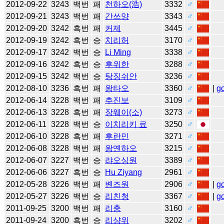
2012-09-22
3243
백번
패
천하오(浩)
3332
♂
2012-09-21
3243
백번
패
간쓰양
3343
♂
2012-09-20
3242
흑번
패
커제
3445
♂
2012-09-19
3242
흑번
승
치리허
3170
♂
2012-09-17
3242
백번
승
Li Ming
3338
♂
2012-09-16
3242
흑번
승
후위한
3288
♂
2012-09-15
3242
백번
승
탕징쉬안
3236
♂
2012-08-10
3236
흑번
패
왕타오
3360
♂
|
g
2012-06-14
3228
백번
패
추진보
3109
♂
2012-06-13
3228
흑번
패
장웨이(소)
3273
♂
2012-06-11
3228
백번
승
이치리키 료
3250
♂
2012-06-10
3228
흑번
패
후란민
3271
♂
2012-06-08
3228
백번
패
왕옌하오
3215
♂
2012-06-07
3227
백번
승
랴오싱원
3389
♂
2012-06-06
3227
흑번
승
Hu Ziyang
2961
♂
2012-05-28
3226
백번
패
볜즈원
2906
♂
|
g
2012-05-27
3226
백번
승
리친청
3367
♂
|
g
2011-09-25
3200
백번
패
리충
3160
♂
2011-09-24
3200
흑번
승
리샹위
3202
♂