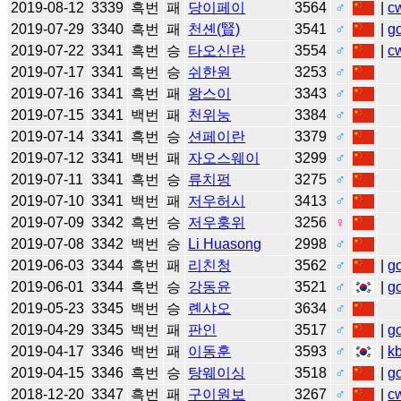
2019-08-12
3339
흑번
패
당이페이
3564
♂
|
c
2019-07-29
3340
흑번
패
천셴(賢)
3541
♂
|
g
2019-07-22
3341
흑번
승
타오신란
3554
♂
|
c
2019-07-17
3341
흑번
승
쉬한원
3253
♂
2019-07-16
3341
흑번
패
왕스이
3343
♂
2019-07-15
3341
백번
패
천위눙
3384
♂
2019-07-14
3341
흑번
승
션페이란
3379
♂
2019-07-12
3341
백번
패
자오스웨이
3299
♂
2019-07-11
3341
흑번
승
류치펑
3275
♂
2019-07-10
3341
백번
패
저우허시
3413
♂
2019-07-09
3342
흑번
승
저우훙위
3256
♀
2019-07-08
3342
백번
승
Li Huasong
2998
♂
2019-06-03
3344
흑번
패
리친청
3562
♂
|
g
2019-06-01
3344
흑번
승
강동윤
3521
♂
|
g
2019-05-23
3345
백번
승
롄샤오
3634
♂
2019-04-29
3345
백번
패
판인
3517
♂
|
g
2019-04-17
3346
백번
패
이동훈
3593
♂
|
k
2019-04-15
3346
흑번
승
탕웨이싱
3518
♂
|
g
2018-12-20
3347
흑번
패
구이원보
3267
♂
|
c