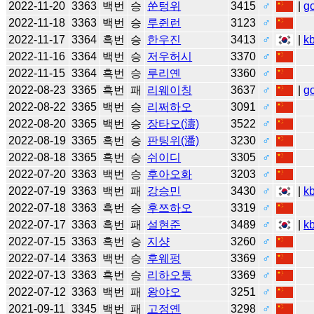
2022-11-20
3363
백번
승
쑨텅위
3415
♂
|
g
2022-11-18
3363
백번
승
루쥔런
3123
♂
2022-11-17
3364
흑번
승
한우진
3413
♂
|
k
2022-11-16
3364
백번
승
저우허시
3370
♂
2022-11-15
3364
흑번
승
루리옌
3360
♂
2022-08-23
3365
흑번
패
리웨이칭
3637
♂
|
g
2022-08-22
3365
백번
승
리쩌하오
3091
♂
2022-08-20
3365
백번
승
장타오(濤)
3522
♂
2022-08-19
3365
흑번
승
판팅위(潘)
3230
♂
2022-08-18
3365
흑번
승
쉬이디
3305
♂
2022-07-20
3363
백번
승
후아오화
3203
♂
2022-07-19
3363
백번
패
강승민
3430
♂
|
k
2022-07-18
3363
흑번
승
후쯔하오
3319
♂
2022-07-17
3363
흑번
패
설현준
3489
♂
|
k
2022-07-15
3363
흑번
승
지샹
3260
♂
2022-07-14
3363
백번
승
후웨펑
3369
♂
2022-07-13
3363
흑번
승
리하오퉁
3369
♂
2022-07-12
3363
백번
패
왕야오
3251
♂
2021-09-11
3345
백번
패
고정옌
3298
♂