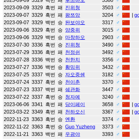
2023-09-09
3329
백번
패
후쯔하오
3380
♂
2023-09-09
3329
흑번
패
진위청
3503
♂
2023-09-07
3329
흑번
패
왕쯔앙
3204
♂
|
g
2023-09-07
3329
백번
승
돤보야오
3317
♂
2023-09-06
3329
흑번
승
양중위
3015
♂
2023-09-06
3329
백번
승
마창하오
2903
♂
2023-07-30
3336
흑번
승
진위청
3490
♂
2023-07-29
3336
흑번
패
천정쉰
3492
♂
2023-07-28
3336
백번
승
천한치
3356
♂
2023-07-27
3336
백번
승
황밍위
3432
♂
2023-07-25
3337
백번
승
자오중쉔
3182
♂
2023-07-24
3337
흑번
승
천이춘
3370
♂
2023-07-23
3337
백번
패
쉐관화
3447
♂
2023-07-22
3337
흑번
승
청자예
3240
♂
2023-06-06
3341
흑번
패
당이페이
3658
♂
|
g
2023-03-22
3349
흑번
패
천하오신
3367
♂
|
g
2022-11-23
3363
흑번
승
옌환
3374
♂
2022-11-22
3363
흑번
승
Guo Yuzheng
3373
♂
2022-11-21
3363
백번
패
우광야
3393
♂