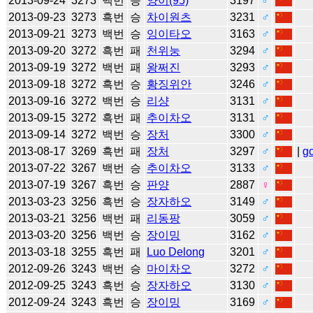
2013-09-24
3273
백번
승
양이(95)
3197
♂
2013-09-23
3273
흑번
승
차이원츠
3231
♂
2013-09-21
3273
백번
승
잉이타오
3163
♂
2013-09-20
3272
흑번
패
천위눙
3294
♂
2013-09-19
3272
백번
패
왕쩌진
3293
♂
2013-09-18
3272
흑번
승
황징위안
3246
♂
2013-09-16
3272
백번
승
리샹
3131
♂
2013-09-15
3272
흑번
패
추이차오
3131
♂
2013-09-14
3272
백번
승
장처
3300
♂
2013-08-17
3269
흑번
패
장처
3297
♂
|
g
2013-07-22
3267
백번
승
추이차오
3133
♂
2013-07-19
3267
흑번
승
판양
2887
♀
2013-03-23
3256
흑번
승
장자하오
3149
♂
2013-03-21
3256
백번
패
리동팡
3059
♂
2013-03-20
3256
백번
승
장이밍
3162
♂
2013-03-18
3255
흑번
패
Luo Delong
3201
♂
2012-09-26
3243
백번
승
마이차오
3272
♂
2012-09-25
3243
흑번
승
장자하오
3130
♂
2012-09-24
3243
흑번
승
장이밍
3169
♂