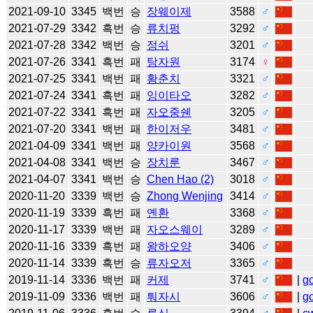
2021-09-10
3345
백번
승
장웨이제
3588
♂
2021-07-29
3342
흑번
승
류치펑
3292
♂
2021-07-28
3342
백번
승
정쉬
3201
♂
2021-07-26
3341
흑번
패
탕자원
3174
♀
2021-07-25
3341
백번
패
황춘치
3321
♂
2021-07-24
3341
흑번
패
잉이타오
3282
♂
2021-07-22
3341
흑번
패
자오중쉔
3205
♂
2021-07-20
3341
백번
패
한이저우
3481
♂
2021-04-09
3341
백번
패
양카이원
3568
♂
2021-04-08
3341
백번
승
장치룬
3467
♂
2021-04-07
3341
백번
승
Chen Hao (2)
3018
♂
2020-11-20
3339
백번
승
Zhong Wenjing
3414
♂
2020-11-19
3339
흑번
패
옌환
3368
♂
2020-11-17
3339
백번
패
자오스웨이
3289
♂
2020-11-16
3339
흑번
패
왕하오양
3406
♂
2020-11-14
3339
흑번
승
류자오저
3365
♂
2019-11-14
3336
백번
패
커제
3741
♂
|
g
2019-11-09
3336
백번
패
퉈자시
3606
♂
|
g