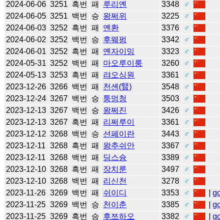
2024-06-06
3251
흑번
패
루리옌
3348
♂
2024-06-05
3251
백번
승
왕쩌위
3225
♂
2024-06-03
3252
흑번
패
옌환
3376
♂
2024-06-02
3252
백번
승
후웨펑
3342
♂
2024-06-01
3252
흑번
패
옌자이밍
3323
♂
2024-05-31
3252
백번
패
마오루이룽
3260
♂
2024-05-13
3253
흑번
패
랴오싱원
3361
♂
2023-12-26
3266
백번
패
천셴(賢)
3548
♂
2023-12-24
3267
백번
승
퉁멍청
3503
♂
2023-12-13
3267
백번
승
왕쩌진
3426
♂
2023-12-13
3267
흑번
패
리쩌루이
3361
♂
2023-12-12
3268
백번
승
션페이란
3443
♂
2023-12-11
3268
흑번
패
왕추쉬안
3367
♂
2023-12-11
3268
백번
패
딩스슝
3389
♂
2023-12-10
3268
흑번
패
장치룬
3497
♂
2023-12-10
3268
백번
패
리신천
3278
♂
2023-11-26
3269
백번
패
쉬이디
3353
♂
|
g
2023-11-25
3269
백번
승
천이춘
3385
♂
|
g
2023-11-25
3269
흑번
승
후쯔하오
3382
♂
|
g