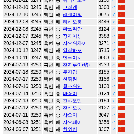
2024-12-11
3244
흑번
승
웨이샤오린
3150
♂
2024-12-10
3245
흑번
패
고정옌
3308
♂
2024-12-10
3245
백번
패
리웨이칭
3675
♂
2024-12-08
3245
백번
패
리하오퉁
3446
♂
2024-12-08
3245
흑번
승
황쓰위안
3124
♂
2024-12-07
3245
백번
승
정자이샹
3388
♂
2024-12-07
3245
흑번
승
자오위차이
3271
♂
2024-10-12
3247
백번
패
왕싱하오
3715
♂
2024-10-11
3247
백번
승
톈루이치
3063
♂
2024-07-19
3250
흑번
패
천자루이(瑞)
3239
♂
2024-07-18
3250
백번
승
투지캉
3155
♂
2024-07-17
3250
백번
패
한줘란
3156
♂
2024-07-16
3250
흑번
패
황쓰위안
3138
♂
2024-07-14
3250
흑번
승
마솨이
3124
♂
2024-07-13
3250
백번
승
천샤오톈
3194
♂
2024-07-12
3250
백번
승
천하오둥
3127
♂
2024-07-11
3250
흑번
승
샤오치
3047
♂
2024-06-08
3251
흑번
패
자오페이
3356
♂
2024-06-07
3251
백번
패
천위썬
3307
♂