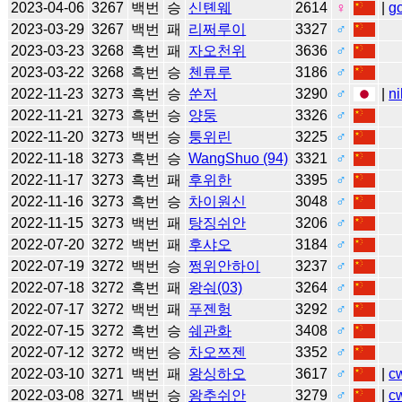
2023-04-06
3267
백번
승
신톈웨
2614
♀
|
g
2023-03-29
3267
백번
패
리쩌루이
3327
♂
2023-03-23
3268
흑번
패
자오천위
3636
♂
2023-03-22
3268
흑번
승
첸류루
3186
♂
2022-11-23
3273
흑번
승
쑨저
3290
♂
|
ni
2022-11-21
3273
흑번
승
양둥
3326
♂
2022-11-20
3273
백번
승
퉁위린
3225
♂
2022-11-18
3273
흑번
승
WangShuo (94)
3321
♂
2022-11-17
3273
흑번
패
후위한
3395
♂
2022-11-16
3273
흑번
승
차이원신
3048
♂
2022-11-15
3273
백번
패
탕징쉬안
3206
♂
2022-07-20
3272
백번
패
후샤오
3184
♂
2022-07-19
3272
백번
승
쩡위안하이
3237
♂
2022-07-18
3272
흑번
패
왕숴(03)
3264
♂
2022-07-17
3272
백번
패
푸젠헝
3292
♂
2022-07-15
3272
흑번
승
쉐관화
3408
♂
2022-07-12
3272
백번
승
차오쯔젠
3352
♂
2022-03-10
3271
백번
패
왕싱하오
3617
♂
|
c
2022-03-08
3271
백번
승
왕추쉬안
3279
♂
|
c