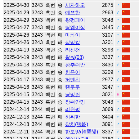
2025-04-30
3243
흑번
승
서자하오
2875
♂
2025-04-29
3243
흑번
승
예쯔한
2963
♂
2025-04-29
3243
백번
패
왕펑페이
3048
♂
2025-04-27
3243
백번
승
탕웨이싱
3445
♂
2025-04-26
3243
백번
패
마솨이
3107
♂
2025-04-26
3243
흑번
패
장밍캉
3201
♂
2025-04-19
3243
백번
승
리신천
3293
♂
2025-04-19
3243
백번
패
왕숴(03)
3337
♂
2025-04-18
3243
흑번
패
왕추쉬안
3430
♂
2025-04-18
3243
흑번
승
한은이
3209
♂
2025-04-17
3243
백번
승
허톈위
2977
♂
2025-04-16
3243
흑번
패
톈무무
3247
♂
2025-04-15
3243
백번
승
딩밍쥔
3021
♀
2025-04-15
3243
흑번
승
장쉬안밍
3043
♂
2024-12-14
3244
백번
패
리완펑
3069
♂
2024-12-13
3244
흑번
패
허위한
3404
♂
2024-12-13
3244
백번
패
장치(張岐)
3091
♂
2024-12-11
3244
백번
패
한모양(韓墨陽)
3337
♂