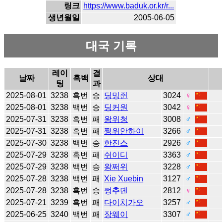
링크
https://www.baduk.or.kr/r...
생년월일
2005-06-05
대국 기록
레이
결
날짜
흑백
상대
팅
과
2025-08-01
3238
흑번
승
딩밍쥔
3024
♀
2025-08-01
3238
백번
승
딩커원
3042
♀
2025-07-31
3238
흑번
패
왕위청
3008
♂
2025-07-31
3238
흑번
패
쩡위안하이
3266
♂
2025-07-30
3238
백번
승
한진스
2926
♂
2025-07-29
3238
흑번
패
쉬이디
3363
♂
2025-07-29
3238
백번
승
왕쩌위
3228
♂
2025-07-28
3238
백번
패
Xie Xuebin
3127
♂
2025-07-28
3238
흑번
승
쩡추뎬
2812
♀
2025-07-21
3239
흑번
패
다이치가오
3257
♂
2025-06-25
3240
백번
패
장웨이
3307
♂