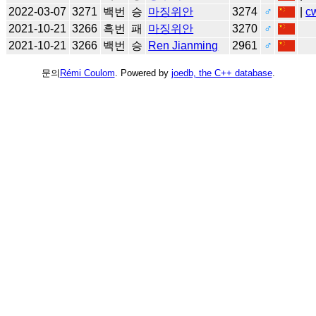
2022-03-07
3271
백번
승
마징위안
3274
♂
|
c
2021-10-21
3266
흑번
패
마징위안
3270
♂
2021-10-21
3266
백번
승
Ren Jianming
2961
♂
문의
Rémi Coulom
. Powered by
joedb, the C++ database
.