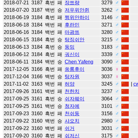
2018-07-21
3187
흑번
패
장쯔량
3279
♂
2018-07-20
3187
백번
승
저우위안쥔
3262
♂
2018-06-19
3184
흑번
패
쩡위안하이
3146
♂
2018-06-18
3184
백번
패
후란민
3271
♂
2018-06-16
3184
백번
패
마광쯔
3280
♂
2018-06-15
3184
흑번
승
탕징쉬안
3215
♂
2018-06-13
3184
흑번
승
둥밍
3183
♂
2018-06-12
3184
흑번
패
궈신이
3339
♂
2018-06-11
3184
백번
승
Chen Yafeng
3090
♂
2017-12-05
3166
흑번
패
쑹룽후이
3036
♀
2017-12-04
3166
백번
승
탕자원
3037
♀
2017-11-02
3163
백번
패
허양
3245
♂
|
c
2017-09-26
3161
백번
패
천한치
3237
♂
2017-09-25
3161
흑번
승
쉬자웨이
3064
♂
2017-09-25
3161
백번
승
청자예
3101
♂
2017-09-23
3160
흑번
패
천쉬둥
3156
♂
2017-09-22
3160
백번
승
샤오치
2980
♂
2017-09-22
3160
백번
패
쉬거
3031
♂
2017-09-20
3160
흑번
패
쉬저신
3175
♂