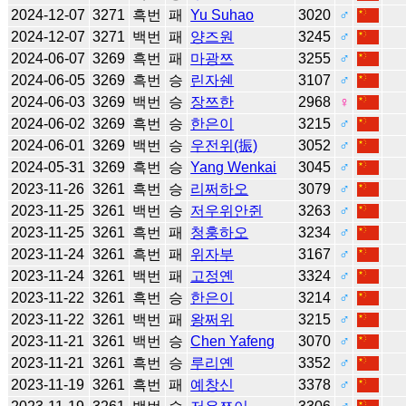
2024-12-07
3271
흑번
패
Yu Suhao
3020
♂
2024-12-07
3271
백번
패
양즈원
3245
♂
2024-06-07
3269
흑번
패
마광쯔
3255
♂
2024-06-05
3269
흑번
승
린자쉔
3107
♂
2024-06-03
3269
백번
승
장쯔한
2968
♀
2024-06-02
3269
흑번
승
한은이
3215
♂
2024-06-01
3269
백번
승
우전위(振)
3052
♂
2024-05-31
3269
흑번
승
Yang Wenkai
3045
♂
2023-11-26
3261
흑번
승
리쩌하오
3079
♂
2023-11-25
3261
백번
승
저우위안쥔
3263
♂
2023-11-25
3261
흑번
패
청훙하오
3234
♂
2023-11-24
3261
흑번
패
위자부
3167
♂
2023-11-24
3261
백번
패
고정옌
3324
♂
2023-11-22
3261
흑번
승
한은이
3214
♂
2023-11-22
3261
백번
패
왕쩌위
3215
♂
2023-11-21
3261
백번
승
Chen Yafeng
3070
♂
2023-11-21
3261
흑번
승
루리옌
3352
♂
2023-11-19
3261
흑번
패
예창신
3378
♂