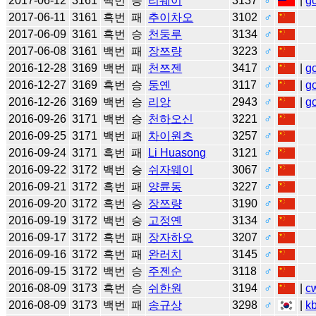
2017-06-12
3161
백번
승
리웨이
3137
♂
|
g
2017-06-11
3161
흑번
패
추이차오
3102
♂
2017-06-09
3161
흑번
승
천둥루
3134
♂
2017-06-08
3161
백번
패
장쯔량
3223
♂
2016-12-28
3169
백번
패
천쯔젠
3417
♂
|
g
2016-12-27
3169
흑번
승
둥옌
3117
♂
|
g
2016-12-26
3169
백번
승
리앙
2943
♂
|
g
2016-09-26
3171
백번
승
천하오신
3221
♂
2016-09-25
3171
백번
패
차이원츠
3257
♂
2016-09-24
3171
흑번
패
Li Huasong
3121
♂
2016-09-22
3172
백번
승
쉬자웨이
3067
♂
2016-09-21
3172
흑번
패
양륜동
3227
♂
2016-09-20
3172
흑번
승
장쯔량
3190
♂
2016-09-19
3172
백번
승
고정옌
3134
♂
2016-09-17
3172
흑번
패
장자하오
3207
♂
2016-09-16
3172
흑번
패
완러치
3145
♂
2016-09-15
3172
백번
승
주젠순
3118
♂
2016-08-09
3173
흑번
승
쉬한원
3194
♂
|
c
2016-08-09
3173
백번
패
송규상
3298
♂
|
k