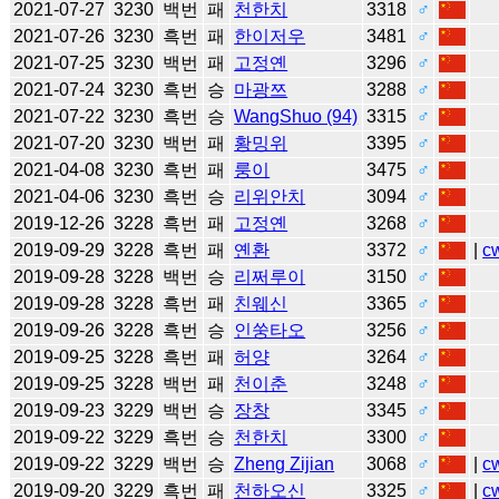
2021-07-27
3230
백번
패
천한치
3318
♂
2021-07-26
3230
흑번
패
한이저우
3481
♂
2021-07-25
3230
백번
패
고정옌
3296
♂
2021-07-24
3230
흑번
승
마광쯔
3288
♂
2021-07-22
3230
흑번
승
WangShuo (94)
3315
♂
2021-07-20
3230
백번
패
황밍위
3395
♂
2021-04-08
3230
흑번
패
룽이
3475
♂
2021-04-06
3230
흑번
승
리위안치
3094
♂
2019-12-26
3228
흑번
패
고정옌
3268
♂
2019-09-29
3228
흑번
패
옌환
3372
♂
|
c
2019-09-28
3228
백번
승
리쩌루이
3150
♂
2019-09-28
3228
흑번
패
친웨신
3365
♂
2019-09-26
3228
흑번
승
인쑹타오
3256
♂
2019-09-25
3228
흑번
패
허양
3264
♂
2019-09-25
3228
백번
패
천이춘
3248
♂
2019-09-23
3229
백번
승
장창
3345
♂
2019-09-22
3229
흑번
승
천한치
3300
♂
2019-09-22
3229
백번
승
Zheng Zijian
3068
♂
|
c
2019-09-20
3229
흑번
패
천하오신
3325
♂
|
c