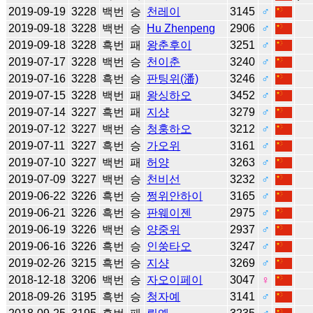
2019-09-19
3228
백번
승
천레이
3145
♂
2019-09-18
3228
백번
승
Hu Zhenpeng
2906
♂
2019-09-18
3228
흑번
패
왕춘후이
3251
♂
2019-07-17
3228
백번
승
천이춘
3240
♂
2019-07-16
3228
흑번
승
판팅위(潘)
3246
♂
2019-07-15
3228
백번
패
왕싱하오
3452
♂
2019-07-14
3227
흑번
패
지샹
3279
♂
2019-07-12
3227
백번
승
청훙하오
3212
♂
2019-07-11
3227
흑번
승
가오위
3161
♂
2019-07-10
3227
백번
패
허양
3263
♂
2019-07-09
3227
백번
승
천비선
3232
♂
2019-06-22
3226
흑번
승
쩡위안하이
3165
♂
2019-06-21
3226
흑번
승
판웨이젠
2975
♂
2019-06-19
3226
백번
승
양중위
2937
♂
2019-06-16
3226
흑번
승
인쑹타오
3247
♂
2019-02-26
3215
흑번
승
지샹
3269
♂
2018-12-18
3206
백번
승
자오이페이
3047
♀
2018-09-26
3195
흑번
승
청자예
3141
♂