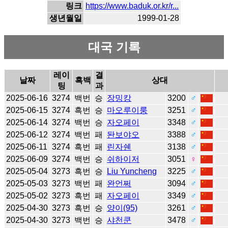
링크
https://www.baduk.or.kr/r...
생년월일
1999-01-28
대국 기록
레이
결
날짜
흑백
상대
팅
과
2025-06-16
3274
백번
승
장밍캉
3200
♂
2025-06-15
3274
흑번
승
마오루이룽
3251
♂
2025-06-14
3274
백번
승
자오페이
3348
♂
2025-06-12
3274
백번
패
돤보야오
3388
♂
2025-06-11
3274
흑번
패
린자쉔
3138
♂
2025-06-09
3274
백번
승
쉬하이저
3051
♀
2025-05-04
3273
흑번
승
Liu Yuncheng
3225
♂
2025-05-03
3273
백번
패
완언쩌
3094
♂
2025-05-02
3273
흑번
패
자오페이
3349
♂
2025-04-30
3273
흑번
승
양이(95)
3261
♂
2025-04-30
3273
백번
승
샤천쿤
3478
♂