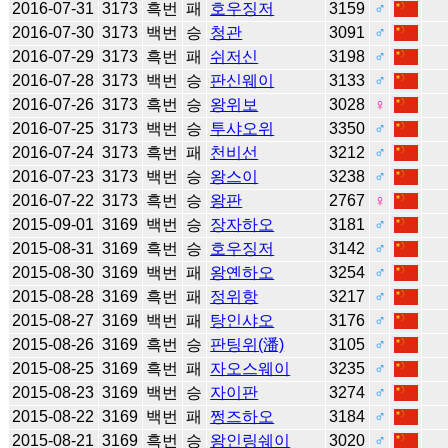
2016-07-31
3173
흑번
패
호우징저
3159
♂
2016-07-30
3173
백번
승
청관
3091
♂
2016-07-29
3173
흑번
패
쉬저신
3198
♂
2016-07-28
3173
백번
승
판신웨이
3133
♂
2016-07-26
3173
흑번
승
왕위보
3028
♀
2016-07-25
3173
백번
승
투샤오위
3350
♂
2016-07-24
3173
흑번
패
천비선
3212
♂
2016-07-23
3173
백번
승
왕스이
3238
♂
2016-07-22
3173
흑번
승
왕판
2767
♀
2015-09-01
3169
백번
승
장자하오
3181
♂
2015-08-31
3169
흑번
승
호우징저
3142
♂
2015-08-30
3169
백번
패
왕옌하오
3254
♂
2015-08-28
3169
흑번
패
정위항
3217
♂
2015-08-27
3169
백번
패
탕인샤오
3176
♂
2015-08-26
3169
흑번
승
판팅위(潘)
3105
♂
2015-08-25
3169
흑번
패
자오스웨이
3235
♂
2015-08-23
3169
백번
승
자이판
3274
♂
2015-08-22
3169
백번
패
쩡즈하오
3184
♂
2015-08-21
3169
흑번
승
왕인링쉐이
3020
♂