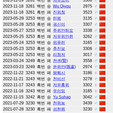
2023-11-19
3261
백번
승
저우쯔이
3306
♂
2023-11-18
3261
백번
승
Wu Qiyou
2975
♂
2023-11-18
3261
흑번
패
진위청
3523
♂
2023-05-29
3253
백번
승
린펑
3135
♂
2023-05-28
3253
흑번
패
궈신이
3307
♂
2023-05-27
3253
백번
패
주위안하오
3338
♂
2023-05-25
3253
흑번
패
저우위안쥔
3262
♂
2023-05-24
3253
백번
승
위푸린
3165
♂
2023-05-23
3253
흑번
승
추진보
3306
♂
2023-05-22
3253
백번
승
리청저
3017
♂
2023-03-24
3249
흑번
패
천셴(賢)
3558
♂
2023-03-23
3249
흑번
승
쑨위안(孫遠)
2974
♂
2022-11-22
3243
백번
패
팡뤄시
3186
♀
2022-11-21
3243
백번
승
천비선
3278
♂
2022-11-17
3243
흑번
패
저우훙위
3302
♀
2022-11-16
3243
백번
패
우이밍
3185
♀
2022-11-15
3242
흑번
승
Yu Suhao
3042
♂
2021-07-29
3230
백번
패
천위눙
3439
♂
2021-07-28
3230
흑번
패
쉬한원
3230
♂