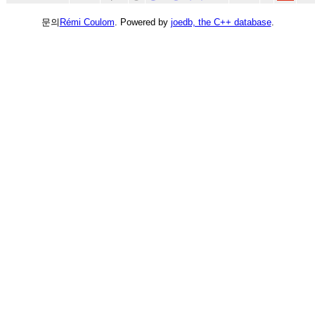
문의
Rémi Coulom
. Powered by
joedb, the C++ database
.