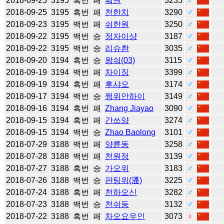
2018-09-25
3195
흑번
패
뤄옌
3235
♂
2018-09-25
3195
흑번
패
천한치
3290
♂
2018-09-23
3195
백번
패
쉬한원
3250
♂
2018-09-22
3195
백번
승
정자이샹
3187
♂
2018-09-22
3195
백번
승
리슈촨
3035
♂
2018-09-20
3194
흑번
승
왕숴(03)
3115
♂
2018-09-19
3194
백번
패
차이징
3399
♂
2018-09-19
3194
흑번
패
후샤오
3174
♂
2018-09-17
3194
백번
승
쩡위안하이
3149
♂
2018-09-16
3194
흑번
패
Zhang Jiayao
3090
♂
2018-09-15
3194
흑번
패
간쓰양
3274
♂
2018-09-15
3194
백번
승
Zhao Baolong
3101
♂
2018-07-29
3188
백번
패
양륜동
3258
♂
2018-07-28
3188
백번
패
천원정
3139
♂
2018-07-27
3188
흑번
승
가오위
3183
♂
2018-07-26
3188
백번
승
판팅위(潘)
3225
♂
2018-07-24
3188
흑번
패
천하오신
3282
♂
2018-07-23
3188
백번
승
천쉬둥
3132
♂
2018-07-22
3188
흑번
패
차오요우인
3073
♀