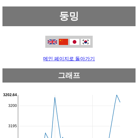
둥밍
메인 페이지로 돌아가기
그래프
3202.64
3200
3195