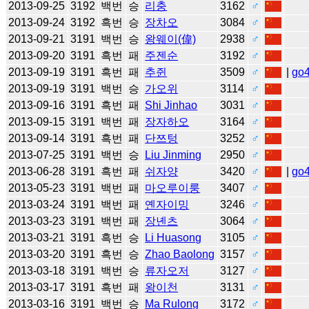
2013-09-25
3192
백번
승
리충
3162
♂
2013-09-24
3192
흑번
승
장차오
3084
♂
2013-09-21
3191
백번
승
왕웨이(偉)
2938
♂
2013-09-20
3191
흑번
패
주젠순
3192
♂
2013-09-19
3191
흑번
패
추쥔
3509
♂
|
go
2013-09-19
3191
백번
승
가오위
3114
♂
2013-09-16
3191
흑번
패
Shi Jinhao
3031
♂
2013-09-15
3191
백번
패
장자하오
3164
♂
2013-09-14
3191
흑번
패
단쯔텅
3252
♂
2013-07-25
3191
백번
승
Liu Jinming
2950
♂
2013-06-28
3191
흑번
패
쉬자양
3420
♂
|
go
2013-05-23
3191
백번
패
마오루이룽
3407
♂
2013-03-24
3191
백번
패
옌자이밍
3246
♂
2013-03-23
3191
백번
패
장녠츠
3064
♂
2013-03-21
3191
흑번
승
Li Huasong
3105
♂
2013-03-20
3191
흑번
승
Zhao Baolong
3157
♂
2013-03-18
3191
백번
승
류자오저
3127
♂
2013-03-17
3191
흑번
패
왕이천
3131
♂
2013-03-16
3191
백번
승
Ma Rulong
3172
♂