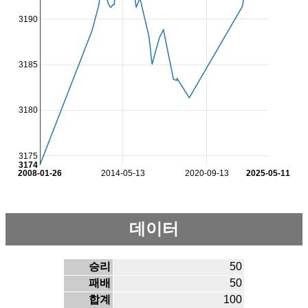
3190
3185
3180
3175
3174
2008-01-26
2014-05-13
2020-09-13
2025-05-11
데이터
승리
50
패배
50
합계
100