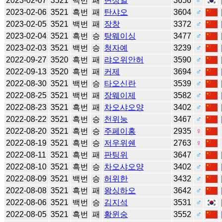
2023-02-07
3521
백번
패
변상일
3656
♂
2023-02-06
3521
흑번
패
탄샤오
3604
♂
2023-02-05
3521
백번
패
장창
3372
♂
2023-02-04
3521
흑번
승
탕웨이싱
3477
♂
2023-02-03
3521
백번
승
청자예
3239
♂
2022-09-27
3520
흑번
패
랴오위안허
3590
♂
2022-09-13
3520
흑번
패
커제
3694
♂
2022-08-30
3521
백번
승
타오신란
3539
♂
2022-08-25
3521
백번
패
장웨이제
3582
♂
2022-08-23
3521
흑번
패
차오샤오양
3402
♂
2022-08-22
3521
흑번
승
천위눙
3467
♂
2022-08-20
3521
흑번
승
주페이홍
2935
♀
2022-08-19
3521
흑번
승
저우위쉔
2763
♀
2022-08-11
3521
흑번
패
판팅위
3647
♂
2022-08-10
3521
흑번
승
차오샤오양
3402
♂
2022-08-09
3521
백번
승
허위한
3432
♂
2022-08-08
3521
흑번
패
왕싱하오
3642
♂
2022-08-06
3521
백번
승
김지석
3531
♂
2022-08-05
3521
흑번
패
황윈숭
3552
♂