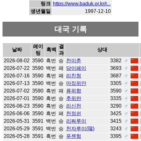
링크
https://www.baduk.or.kr/r...
생년월일
1997-12-10
대국 기록
레이
결
날짜
흑백
상대
팅
과
2026-08-02
3590
흑번
승
천이춘
3382
♂
2026-07-22
3590
백번
패
당이페이
3693
♂
2026-07-16
3590
흑번
패
리친청
3687
♂
2026-07-13
3590
백번
승
마징위안
3305
♂
2026-07-02
3590
흑번
패
류위항
3590
♂
2026-07-01
3590
흑번
승
추위란
3335
♂
2026-06-23
3590
흑번
승
리신천
3290
♂
2026-06-06
3590
흑번
패
천정쉰
3425
♂
2026-05-31
3591
백번
승
리쩌루이
3415
♂
2026-05-29
3591
백번
승
천자루이(瑞)
3243
♂
2026-05-28
3591
흑번
승
푸젠헝
3395
♂