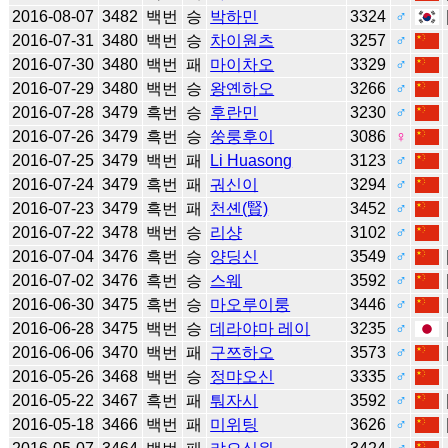
2016-08-07
3482
백번
승
박하민
3324
♂
2016-07-31
3480
백번
승
차이원츠
3257
♂
2016-07-30
3480
백번
패
마이차오
3329
♂
2016-07-29
3480
백번
승
왕옌하오
3266
♂
2016-07-28
3479
흑번
승
후란민
3230
♂
2016-07-26
3479
흑번
승
쑹룽후이
3086
♀
2016-07-25
3479
백번
패
Li Huasong
3123
♂
2016-07-24
3479
흑번
패
궈신이
3294
♂
2016-07-23
3479
흑번
패
천셴(賢)
3452
♂
2016-07-22
3478
백번
승
리샹
3102
♂
2016-07-04
3476
흑번
승
양딩신
3549
♂
2016-07-02
3476
흑번
승
스웨
3592
♂
2016-06-30
3475
흑번
승
마오루이룽
3446
♂
2016-06-28
3475
백번
승
데라야마 레이
3235
♂
2016-06-06
3470
백번
패
구쯔하오
3573
♂
2016-05-26
3468
백번
승
정먀오신
3335
♂
2016-05-22
3467
흑번
패
퉈자시
3592
♂
2016-05-18
3466
백번
패
미위팅
3626
♂