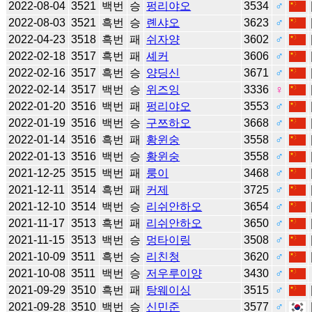
2022-08-04
3521
백번
승
펑리야오
3534
♂
2022-08-03
3521
흑번
승
롄샤오
3623
♂
2022-04-23
3518
흑번
패
쉬자양
3602
♂
2022-02-18
3517
흑번
패
셰커
3606
♂
2022-02-16
3517
흑번
승
양딩신
3671
♂
2022-02-14
3517
백번
승
위즈잉
3336
♀
2022-01-20
3516
백번
패
펑리야오
3553
♂
2022-01-19
3516
백번
승
구쯔하오
3668
♂
2022-01-14
3516
흑번
패
황윈숭
3558
♂
2022-01-13
3516
백번
승
황윈숭
3558
♂
2021-12-25
3515
백번
패
룽이
3468
♂
2021-12-11
3514
흑번
패
커제
3725
♂
2021-12-10
3514
백번
승
리쉬안하오
3654
♂
2021-11-17
3513
흑번
패
리쉬안하오
3650
♂
2021-11-15
3513
백번
승
멍타이링
3508
♂
2021-10-09
3511
흑번
승
리친청
3620
♂
2021-10-08
3511
백번
승
저우루이양
3430
♂
2021-09-29
3510
흑번
패
탕웨이싱
3515
♂
2021-09-28
3510
백번
승
신민준
3577
♂