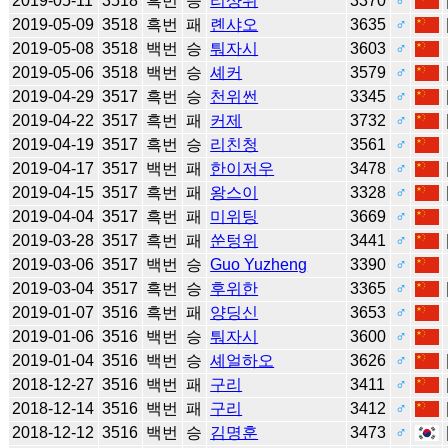
2019-05-11
3518
흑번
승
리샹위
3370
♂
2019-05-09
3518
흑번
패
롄샤오
3635
♂
2019-05-08
3518
백번
승
퉈자시
3603
♂
2019-05-06
3518
백번
승
셰커
3579
♂
2019-04-29
3517
흑번
승
천위썬
3345
♂
2019-04-22
3517
흑번
패
커제
3732
♂
2019-04-19
3517
흑번
승
리친청
3561
♂
2019-04-17
3517
백번
패
한이저우
3478
♂
2019-04-15
3517
흑번
패
왕스이
3328
♂
2019-04-04
3517
흑번
패
미위팅
3669
♂
2019-03-28
3517
흑번
패
쑨텅위
3441
♂
2019-03-06
3517
백번
승
Guo Yuzheng
3390
♂
2019-03-04
3517
흑번
승
후위한
3365
♂
2019-01-07
3516
흑번
패
양딩신
3653
♂
2019-01-06
3516
백번
승
퉈자시
3600
♂
2019-01-04
3516
백번
승
셰얼하오
3626
♂
2018-12-27
3516
백번
패
구리
3411
♂
2018-12-14
3516
백번
패
구리
3412
♂
2018-12-12
3516
백번
승
김명훈
3473
♂