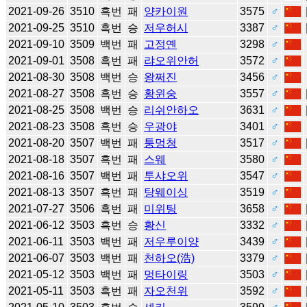
2021-09-26
3510
흑번
패
양카이원
3575
♂
2021-09-25
3510
흑번
승
저우허시
3387
♂
2021-09-10
3509
백번
패
고정옌
3298
♂
2021-09-01
3508
흑번
패
랴오위안허
3572
♂
2021-08-30
3508
백번
승
왕쩌진
3456
♂
2021-08-27
3508
흑번
승
황윈숭
3557
♂
2021-08-25
3508
백번
승
리쉬안하오
3631
♂
2021-08-23
3508
흑번
승
우광야
3401
♂
2021-08-20
3507
백번
패
퉁멍청
3517
♂
2021-08-18
3507
흑번
패
스웨
3580
♂
2021-08-16
3507
백번
패
투샤오위
3547
♂
2021-08-13
3507
흑번
패
탕웨이싱
3519
♂
2021-07-27
3506
흑번
패
미위팅
3658
♂
2021-06-12
3503
흑번
승
황신
3332
♂
2021-06-11
3503
백번
패
저우루이양
3439
♂
2021-06-07
3503
백번
패
천하오(浩)
3379
♂
2021-05-12
3503
백번
패
멍타이링
3503
♂
2021-05-11
3503
흑번
패
자오천위
3592
♂