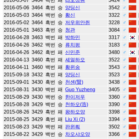
2016-05-07
3464
백번
패
랴오싱원
3424
♂
2016-05-06
3464
흑번
승
양딩신
3542
♂
2016-05-03
3464
백번
승
황신
3322
♂
2016-05-02
3464
흑번
승
저우위안쥔
3228
♂
2016-05-01
3463
흑번
승
청관
3084
♂
2016-04-28
3463
백번
패
박하민
3317
♂
2016-04-26
3462
백번
승
류치펑
3183
♂
2016-04-26
3462
흑번
패
신민준
3480
♂
2016-04-13
3460
흑번
패
셰얼하오
3522
♂
2016-04-11
3460
백번
패
황윈숭
3543
♂
2015-09-18
3432
흑번
패
양딩신
3523
♂
2015-09-01
3430
흑번
승
천셴(賢)
3438
♂
2015-08-31
3430
백번
패
Guo Yuzheng
3405
♂
2015-08-29
3430
백번
승
한이저우
3360
♂
2015-08-28
3429
백번
승
천하오(浩)
3390
♂
2015-08-26
3429
흑번
패
왕하오양
3398
♂
2015-08-25
3429
흑번
패
Liu Xi (2)
3394
♂
2015-08-23
3429
백번
패
판윈뤄
3502
♂
2015-08-22
3429
백번
승
차오샤오양
3366
♂