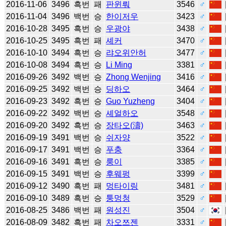
2016-11-06
3496
흑번
패
판윈뤄
3546
♂
2016-11-04
3496
백번
승
한이저우
3423
♂
2016-10-28
3495
흑번
승
우광야
3438
♂
2016-10-25
3495
흑번
패
셰커
3470
♂
2016-10-10
3494
흑번
승
랴오위안허
3477
♂
2016-10-08
3494
흑번
승
Li Ming
3381
♂
2016-09-26
3492
백번
승
Zhong Wenjing
3416
♂
2016-09-25
3492
백번
승
딩하오
3464
♂
2016-09-23
3492
흑번
승
Guo Yuzheng
3404
♂
2016-09-22
3492
백번
승
셰얼하오
3548
♂
2016-09-20
3492
흑번
승
장타오(濤)
3463
♂
2016-09-19
3491
백번
승
쉬자양
3522
♂
2016-09-17
3491
백번
승
푸충
3364
♂
2016-09-16
3491
흑번
승
룽이
3385
♂
2016-09-15
3491
백번
승
후웨펑
3399
♂
2016-09-12
3490
흑번
패
멍타이링
3481
♂
2016-09-10
3489
흑번
승
퉁멍청
3529
♂
2016-08-25
3486
백번
패
원성진
3504
♂
2016-08-09
3482
흑번
패
차오쯔젠
3331
♂