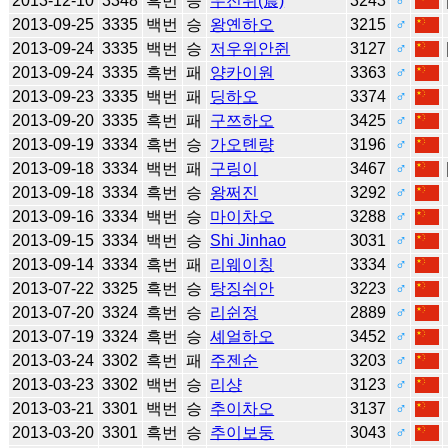
2013-12-10
3348
흑번
승
우전위(震)
3243
♂
2013-09-25
3335
백번
승
왕옌하오
3215
♂
2013-09-24
3335
백번
승
저우위안쥔
3127
♂
2013-09-24
3335
흑번
패
양카이원
3363
♂
2013-09-23
3335
백번
패
딩하오
3374
♂
2013-09-20
3335
흑번
패
구쯔하오
3425
♂
2013-09-19
3334
흑번
승
가오톈량
3196
♂
2013-09-18
3334
백번
패
구링이
3467
♂
2013-09-18
3334
흑번
승
왕쩌진
3292
♂
2013-09-16
3334
백번
승
마이차오
3288
♂
2013-09-15
3334
백번
승
Shi Jinhao
3031
♂
2013-09-14
3334
흑번
패
리웨이칭
3334
♂
2013-07-22
3325
흑번
승
탕징쉬안
3223
♂
2013-07-20
3324
흑번
승
리쉰정
2889
♂
2013-07-19
3324
흑번
승
셰얼하오
3452
♂
2013-03-24
3302
흑번
패
주젠순
3203
♂
2013-03-23
3302
백번
승
리샹
3123
♂
2013-03-21
3301
백번
승
추이차오
3137
♂
2013-03-20
3301
흑번
승
추이보둥
3043
♂