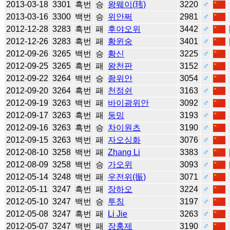
2013-03-18
3301
흑번
승
왕웨이(玮)
3220
♂
2013-03-16
3300
백번
승
위안쩌
2981
♂
2012-12-28
3283
흑번
패
후야오위
3442
♂
2012-12-26
3283
흑번
패
황윈숭
3401
♂
2012-09-26
3265
백번
승
황신
3225
♂
2012-09-25
3265
흑번
패
왕천판
3152
♂
2012-09-22
3264
백번
승
좡위안
3054
♂
2012-09-20
3264
흑번
패
천정쉰
3163
♂
2012-09-19
3263
백번
패
바이광위안
3092
♂
2012-09-17
3263
흑번
패
둥밍
3193
♂
2012-09-16
3263
흑번
승
차이원츠
3190
♂
2012-09-15
3263
백번
패
자오싱화
3076
♂
2012-08-10
3258
백번
패
Zhang Li
3383
♂
2012-08-09
3258
백번
승
가오위
3093
♂
2012-05-14
3248
백번
패
우전위(振)
3071
♂
2012-05-11
3247
흑번
패
장하오
3224
♂
2012-05-10
3247
백번
승
투칭
3197
♂
2012-05-08
3247
흑번
패
Li Jie
3263
♂
2012-05-07
3247
백번
패
장훙제
3190
♂