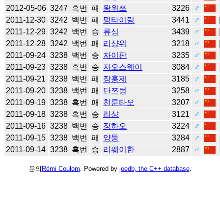
2012-05-06
3247
흑번
패
왕위쯔
3226
♂
2011-12-30
3242
백번
패
멍타이링
3441
♂
2011-12-29
3242
백번
승
류싱
3439
♂
2011-12-28
3242
백번
패
리샹위
3218
♂
2011-09-24
3238
백번
승
자이판
3235
♂
2011-09-23
3238
흑번
승
자오스웨이
3084
♂
2011-09-21
3238
백번
패
장훙제
3185
♂
2011-09-20
3238
백번
패
단쯔텅
3258
♂
2011-09-19
3238
흑번
패
천룬타오
3207
♂
2011-09-18
3238
흑번
승
리샹
3121
♂
2011-09-16
3238
백번
승
장하오
3224
♂
2011-09-15
3238
백번
패
양둥
3284
♂
2011-09-14
3238
흑번
승
리웨이한
2887
♂
문의
Rémi Coulom
. Powered by
joedb, the C++ database
.