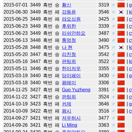
2015-07-01
3449
흑번
승
황신
3319
♂
|
g
2015-06-30
3449
흑번
패
강동윤
3546
♂
|
k
2015-06-25
3449
흑번
패
랴오싱원
3425
♂
|
c
2015-06-23
3449
흑번
승
후위한
3339
♂
|
c
2015-06-23
3449
흑번
승
리쉬안하오
3487
♂
|
c
2015-06-13
3448
흑번
패
퉁멍청
3490
♂
|
c
2015-05-28
3448
흑번
승
나 현
3475
♂
|
k
2015-05-20
3447
흑번
승
리친청
3542
♂
|
c
2015-05-16
3447
흑번
승
판팅위
3522
♂
|
k
2015-05-11
3446
흑번
승
한이저우
3355
♂
|
c
2015-03-19
3440
흑번
패
당이페이
3430
♂
|
g
2015-03-18
3440
백번
승
왕레이
3306
♂
2014-11-25
3427
흑번
패
Guo Yuzheng
3391
♂
|
c
2014-11-22
3427
흑번
승
판팅위
3524
♂
|
c
2014-10-19
3423
흑번
패
커제
3646
♂
|
g
2014-10-09
3422
흑번
패
왕시
3516
♂
|
c
2014-09-27
3421
백번
패
저우허시
3477
♂
2014-09-26
3421
흑번
패
Li Ming
3363
♂