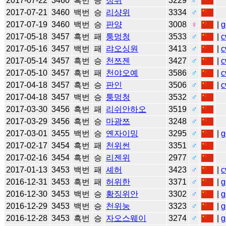
2017-07-22
3460
흑번
승
정쉬
3229
♂
2017-07-21
3460
백번
승
리샹위
3334
♂
2017-07-19
3460
백번
승
판양
3008
♀
|
g
2017-05-18
3457
흑번
패
퉁멍청
3533
♂
|
c
2017-05-16
3457
백번
패
랴오싱원
3413
♂
|
c
2017-05-14
3457
흑번
승
천쯔젠
3427
♂
|
c
2017-05-10
3457
흑번
패
천야오예
3586
♂
|
c
2017-04-18
3457
흑번
승
판인
3506
♂
|
c
2017-04-18
3457
백번
승
퉁멍청
3532
♂
2017-03-30
3456
흑번
패
리쉬안하오
3519
♂
2017-03-29
3456
흑번
승
마광쯔
3248
♂
2017-03-01
3455
백번
승
옌자이밍
3295
♂
|
g
2017-02-17
3454
흑번
패
천위썬
3351
♂
2017-02-16
3454
흑번
승
리젠위
2977
♂
2017-01-13
3453
백번
패
셰허
3423
♂
|
c
2016-12-31
3453
흑번
패
허위한
3371
♂
|
g
2016-12-30
3453
백번
승
황징위안
3302
♂
|
g
2016-12-29
3453
백번
승
천위눙
3323
♂
|
g
2016-12-28
3453
흑번
승
자오스웨이
3274
♂
|
g