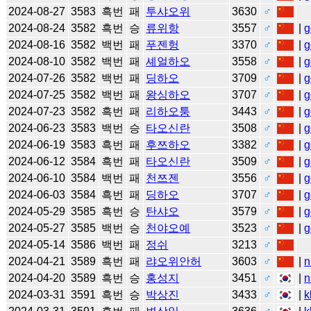
2024-08-27
3583
흑번
패
투샤오위
3630
♂
2024-08-24
3582
흑번
승
류위항
3557
♂
|
g
2024-08-16
3582
백번
패
푸젠헝
3370
♂
|
g
2024-08-10
3582
백번
패
셰얼하오
3558
♂
|
g
2024-07-26
3582
백번
패
딩하오
3709
♂
|
g
2024-07-25
3582
백번
패
왕싱하오
3707
♂
|
g
2024-07-23
3582
흑번
패
리하오퉁
3443
♂
|
g
2024-06-23
3583
백번
승
타오신란
3508
♂
|
g
2024-06-19
3583
흑번
패
후쯔하오
3382
♂
|
g
2024-06-12
3584
흑번
패
타오신란
3509
♂
|
g
2024-06-10
3584
백번
패
천쯔젠
3556
♂
|
g
2024-06-03
3584
흑번
패
딩하오
3707
♂
|
g
2024-05-29
3585
흑번
승
탄샤오
3579
♂
|
g
2024-05-27
3585
백번
승
천야오예
3523
♂
|
g
2024-05-14
3586
백번
패
정쉬
3213
♂
2024-04-21
3589
흑번
패
랴오위안허
3603
♂
|
n
2024-04-20
3589
흑번
승
홍성지
3451
♂
|
n
2024-03-31
3591
흑번
승
박상진
3433
♂
|
k