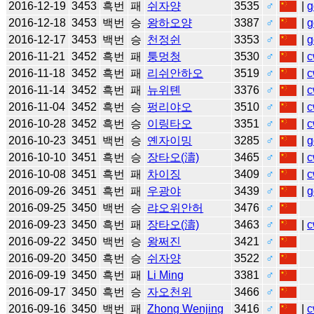
2016-12-19
3453
흑번
패
쉬자양
3535
♂
|
g
2016-12-18
3453
백번
승
왕하오양
3387
♂
|
g
2016-12-17
3453
백번
승
천정쉰
3353
♂
|
g
2016-11-21
3452
흑번
패
퉁멍청
3530
♂
|
c
2016-11-18
3452
흑번
패
리쉬안하오
3519
♂
|
c
2016-11-14
3452
흑번
패
뉴위톈
3376
♂
|
c
2016-11-04
3452
흑번
승
펑리야오
3510
♂
|
c
2016-10-28
3452
흑번
승
이링타오
3351
♂
|
c
2016-10-23
3451
백번
승
옌자이밍
3285
♂
|
g
2016-10-10
3451
흑번
승
장타오(濤)
3465
♂
|
c
2016-10-08
3451
흑번
패
차이징
3409
♂
|
c
2016-09-26
3451
흑번
패
우광야
3439
♂
|
g
2016-09-25
3450
백번
승
랴오위안허
3476
♂
2016-09-23
3450
흑번
패
장타오(濤)
3463
♂
|
c
2016-09-22
3450
백번
승
왕쩌진
3421
♂
2016-09-20
3450
흑번
승
쉬자양
3522
♂
2016-09-19
3450
흑번
패
Li Ming
3381
♂
2016-09-17
3450
흑번
승
자오천위
3466
♂
2016-09-16
3450
백번
패
Zhong Wenjing
3416
♂
|
c