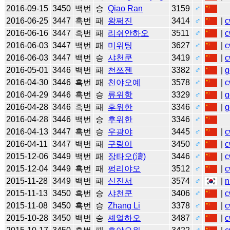
2016-09-15
3450
백번
승
Qiao Ran
3159
♂
2016-06-25
3447
흑번
패
왕쩌진
3414
♂
|
c
2016-06-16
3447
흑번
패
리쉬안하오
3511
♂
|
c
2016-06-03
3447
백번
패
미위팅
3627
♂
|
c
2016-06-03
3447
백번
승
샤천쿤
3419
♂
|
c
2016-05-01
3446
백번
패
천쯔젠
3382
♂
|
g
2016-04-30
3446
흑번
패
천야오예
3578
♂
|
c
2016-04-29
3446
흑번
승
류위항
3329
♂
|
g
2016-04-28
3446
흑번
패
후위한
3346
♂
|
g
2016-04-28
3446
백번
승
후위한
3346
♂
2016-04-13
3447
흑번
승
우광야
3445
♂
|
c
2016-04-11
3447
백번
패
구링이
3450
♂
|
c
2015-12-06
3449
백번
패
장타오(濤)
3446
♂
|
c
2015-12-04
3449
흑번
패
펑리야오
3512
♂
|
c
2015-11-28
3449
백번
패
신진서
3574
♂
|
n
2015-11-13
3450
흑번
승
샤천쿤
3406
♂
|
c
2015-11-08
3450
흑번
승
Zhang Li
3378
♂
|
c
2015-10-28
3450
백번
승
셰얼하오
3487
♂
|
c