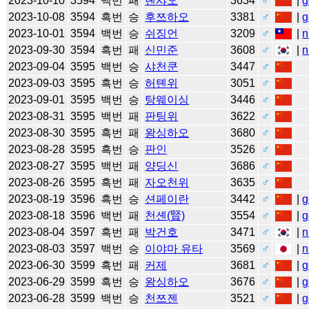
2023-10-10
3594
백번
패
롄샤오
3634
♂
|
g
2023-10-08
3594
흑번
승
후쯔하오
3381
♂
|
g
2023-10-01
3594
백번
승
쉬징언
3209
♂
|
n
2023-09-30
3594
흑번
패
신민준
3608
♂
|
n
2023-09-04
3595
백번
승
샤천쿤
3447
♂
2023-09-03
3595
흑번
승
허톈위
3051
♂
2023-09-01
3595
백번
승
탕웨이싱
3446
♂
2023-08-31
3595
백번
패
판팅위
3622
♂
2023-08-30
3595
흑번
패
왕싱하오
3680
♂
2023-08-28
3595
흑번
승
판인
3526
♂
2023-08-27
3595
백번
패
양딩신
3686
♂
2023-08-26
3595
흑번
패
자오천위
3635
♂
2023-08-19
3596
흑번
승
션페이란
3442
♂
|
g
2023-08-18
3596
백번
패
천셴(賢)
3554
♂
|
g
2023-08-04
3597
흑번
패
박건호
3471
♂
|
n
2023-08-03
3597
백번
승
이야마 유타
3569
♂
|
n
2023-06-30
3599
흑번
패
커제
3681
♂
|
g
2023-06-29
3599
흑번
승
왕싱하오
3676
♂
|
g
2023-06-28
3599
백번
승
천쯔젠
3521
♂
|
g