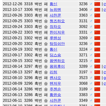
2012-12-26
3318
백번
패
황신
3236
♂
|
c
2012-10-17
3306
백번
패
뉴위톈
3406
♂
|
c
2012-09-26
3303
흑번
패
샤천쿤
3363
♂
2012-09-25
3303
백번
승
쩡즈하오
3131
♂
2012-09-24
3303
흑번
승
장차오
3092
♂
2012-09-22
3303
백번
패
한이저우
3331
♂
2012-09-21
3302
백번
패
루톈성
3269
♂
2012-09-20
3302
흑번
승
탕징쉬안
3236
♂
2012-09-19
3302
백번
승
황신
3224
♂
2012-09-17
3302
흑번
패
딩스슝
3271
♂
2012-09-15
3302
백번
승
왕옌하오
3215
♂
2012-08-14
3297
흑번
승
왕위후이
3289
♂
|
c
2012-08-13
3297
흑번
승
리허
3197
♀
|
c
2012-08-10
3296
흑번
패
롄샤오
3523
♂
|
g
2012-08-09
3296
흑번
승
톈저우
3068
♂
|
c
2012-06-14
3286
백번
승
주젠순
3189
♂
2012-06-13
3286
흑번
패
황윈숭
3383
♂
2012-06-11
3286
백번
승
샤천쿤
3349
♂