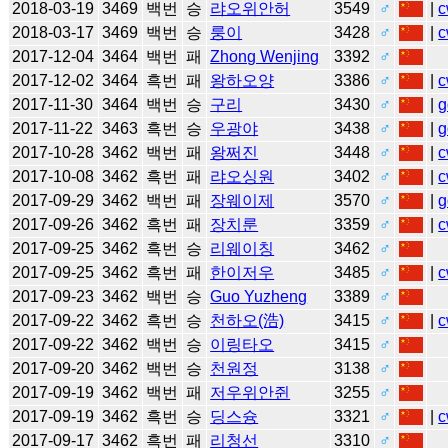
2018-03-19
3469
백번
승
랴오위안허
3549
♂
|
c
2018-03-17
3469
백번
승
룽이
3428
♂
|
c
2017-12-04
3464
백번
패
Zhong Wenjing
3392
♂
2017-12-02
3464
흑번
패
왕하오양
3386
♂
|
c
2017-11-30
3464
백번
승
구리
3430
♂
|
g
2017-11-22
3463
흑번
승
우광야
3438
♂
|
g
2017-10-28
3462
백번
패
왕쩌진
3448
♂
|
c
2017-10-08
3462
흑번
패
랴오싱원
3402
♂
|
c
2017-09-29
3462
백번
패
장웨이제
3570
♂
|
g
2017-09-26
3462
흑번
패
장치룬
3359
♂
|
c
2017-09-25
3462
흑번
승
리웨이칭
3462
♂
2017-09-25
3462
흑번
패
한이저우
3485
♂
|
c
2017-09-23
3462
백번
승
Guo Yuzheng
3389
♂
2017-09-22
3462
흑번
승
천하오(浩)
3415
♂
|
c
2017-09-22
3462
백번
승
이링타오
3415
♂
2017-09-20
3462
백번
승
천원정
3138
♂
2017-09-19
3462
백번
패
저우위안쥔
3255
♂
2017-09-19
3462
흑번
승
딩스슝
3321
♂
|
c
2017-09-17
3462
흑번
패
리청선
3310
♂