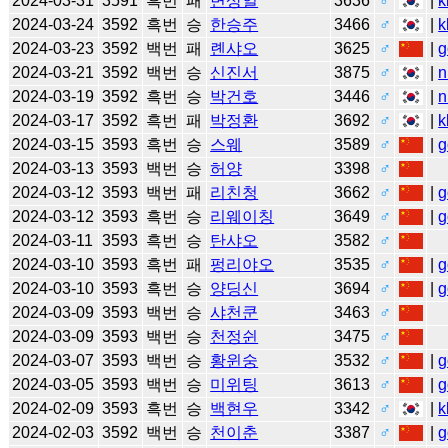
2024-03-31
3591
흑번
패
변상일
3636
♂
|
k
2024-03-24
3592
흑번
승
한승주
3466
♂
|
k
2024-03-23
3592
백번
패
롄샤오
3625
♂
|
g
2024-03-21
3592
백번
승
신진서
3875
♂
|
n
2024-03-19
3592
흑번
승
박건호
3446
♂
|
n
2024-03-17
3592
흑번
패
박정환
3692
♂
|
k
2024-03-15
3593
흑번
승
스웨
3589
♂
|
g
2024-03-13
3593
백번
승
허양
3398
♂
2024-03-12
3593
백번
패
리친청
3662
♂
|
g
2024-03-12
3593
흑번
승
리웨이칭
3649
♂
|
g
2024-03-11
3593
흑번
승
탄샤오
3582
♂
2024-03-10
3593
흑번
패
펑리야오
3535
♂
|
g
2024-03-10
3593
흑번
승
양딩신
3694
♂
|
g
2024-03-09
3593
백번
승
샤천쿤
3463
♂
2024-03-09
3593
백번
승
천정쉰
3475
♂
2024-03-07
3593
백번
승
황윈숭
3532
♂
|
g
2024-03-05
3593
백번
승
미위팅
3613
♂
|
g
2024-02-09
3593
흑번
승
백현우
3342
♂
|
k
2024-02-03
3592
백번
승
천이춘
3387
♂
|
g