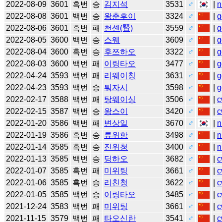
2022-08-09
3601
흑번
승
김지석
3531
♂
|
n
2022-08-08
3601
백번
승
왕춘후이
3324
♂
|
g
2022-08-06
3601
흑번
패
천셴(賢)
3559
♂
|
g
2022-08-05
3600
백번
승
스웨
3609
♂
|
g
2022-08-04
3600
흑번
승
후쯔하오
3322
♂
|
g
2022-08-03
3600
백번
패
이링타오
3477
♂
|
g
2022-04-24
3593
백번
패
리웨이칭
3631
♂
|
g
2022-04-23
3593
백번
승
퉈자시
3598
♂
|
g
2022-02-17
3588
백번
패
탕웨이싱
3506
♂
|
c
2022-02-15
3587
백번
승
왕스이
3420
♂
|
c
2022-01-20
3586
백번
패
변상일
3670
♂
|
n
2022-01-19
3586
흑번
승
류위항
3498
♂
|
n
2022-01-14
3585
흑번
승
진위청
3400
♂
|
n
2022-01-13
3585
백번
승
딩하오
3682
♂
|
c
2022-01-07
3585
흑번
패
미위팅
3661
♂
|
c
2022-01-06
3585
흑번
승
리친청
3622
♂
|
c
2022-01-05
3585
백번
승
이링타오
3485
♂
|
c
2021-12-24
3583
백번
패
미위팅
3661
♂
|
c
2021-11-15
3579
백번
패
타오신란
3541
♂
|
c