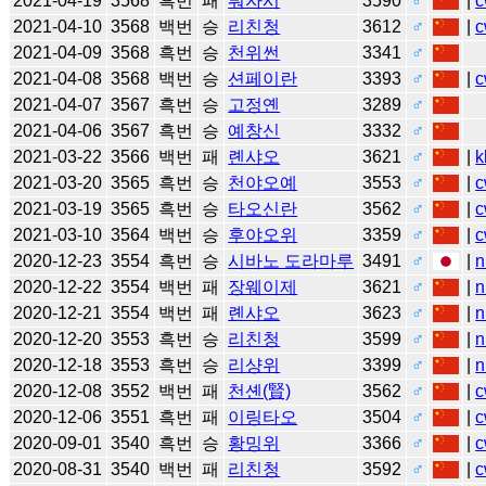
2021-04-19
3568
흑번
패
퉈자시
3590
♂
|
c
2021-04-10
3568
백번
승
리친청
3612
♂
|
c
2021-04-09
3568
흑번
승
천위썬
3341
♂
2021-04-08
3568
백번
승
션페이란
3393
♂
|
c
2021-04-07
3567
흑번
승
고정옌
3289
♂
2021-04-06
3567
흑번
승
예창신
3332
♂
2021-03-22
3566
백번
패
롄샤오
3621
♂
|
k
2021-03-20
3565
흑번
승
천야오예
3553
♂
|
c
2021-03-19
3565
흑번
승
타오신란
3562
♂
|
c
2021-03-10
3564
백번
승
후야오위
3359
♂
|
c
2020-12-23
3554
흑번
승
시바노 도라마루
3491
♂
|
n
2020-12-22
3554
백번
패
장웨이제
3621
♂
|
n
2020-12-21
3554
백번
패
롄샤오
3623
♂
|
n
2020-12-20
3553
흑번
승
리친청
3599
♂
|
n
2020-12-18
3553
흑번
승
리샹위
3399
♂
|
n
2020-12-08
3552
백번
패
천셴(賢)
3562
♂
|
c
2020-12-06
3551
흑번
패
이링타오
3504
♂
|
c
2020-09-01
3540
흑번
승
황밍위
3366
♂
|
c
2020-08-31
3540
백번
패
리친청
3592
♂
|
c