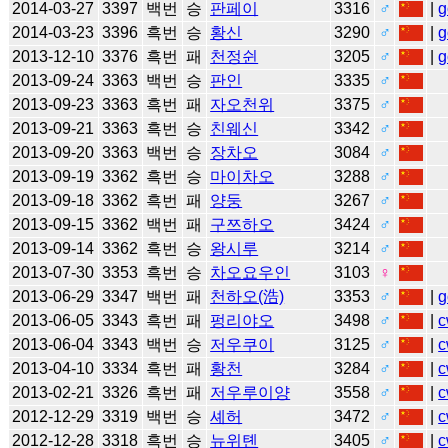
2014-03-27
3397
백번
승
판페이
3316
♂
|
g
2014-03-23
3396
흑번
승
황신
3290
♂
|
g
2013-12-10
3376
흑번
패
천정쉰
3205
♂
|
g
2013-09-24
3363
백번
승
판인
3335
♂
2013-09-23
3363
흑번
패
자오천위
3375
♂
2013-09-21
3363
흑번
승
친웨신
3342
♂
2013-09-20
3363
백번
승
장차오
3084
♂
2013-09-19
3362
흑번
승
마이차오
3288
♂
2013-09-18
3362
흑번
패
양둥
3267
♂
2013-09-15
3362
백번
패
구쯔하오
3424
♂
2013-09-14
3362
흑번
승
왕시루
3214
♂
2013-07-30
3353
흑번
승
차오요우인
3103
♀
2013-06-29
3347
백번
패
천하오(浩)
3353
♂
|
g
2013-06-05
3343
흑번
패
펑리야오
3498
♂
|
c
2013-06-04
3343
백번
승
저우쿠이
3125
♂
|
c
2013-04-10
3334
흑번
패
황천
3284
♂
|
c
2013-02-21
3326
흑번
패
저우루이양
3558
♂
|
c
2012-12-29
3319
백번
승
셰허
3472
♂
|
c
2012-12-28
3318
흑번
승
뉴위톈
3405
♂
|
c