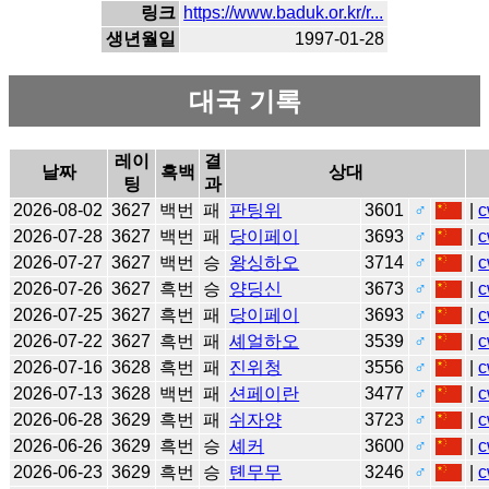
링크
https://www.baduk.or.kr/r...
생년월일
1997-01-28
대국 기록
레이
결
날짜
흑백
상대
팅
과
2026-08-02
3627
백번
패
판팅위
3601
♂
|
c
2026-07-28
3627
백번
패
당이페이
3693
♂
|
c
2026-07-27
3627
백번
승
왕싱하오
3714
♂
|
c
2026-07-26
3627
흑번
승
양딩신
3673
♂
|
c
2026-07-25
3627
흑번
패
당이페이
3693
♂
|
c
2026-07-22
3627
흑번
패
셰얼하오
3539
♂
|
c
2026-07-16
3628
흑번
패
진위청
3556
♂
|
c
2026-07-13
3628
백번
패
션페이란
3477
♂
|
c
2026-06-28
3629
흑번
패
쉬자양
3723
♂
|
c
2026-06-26
3629
흑번
승
셰커
3600
♂
|
c
2026-06-23
3629
흑번
승
톈무무
3246
♂
|
c