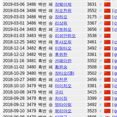
2019-03-06
3486
백번
패
장웨이제
3631
♂
2019-03-04
3486
백번
패
자오천위
3552
♂
|
c
2019-03-03
3486
백번
승
장하오
3175
♂
|
c
2019-03-01
3486
백번
승
리샹위
3367
♂
|
c
2019-01-04
3483
흑번
패
구쯔하오
3656
♂
|
c
2019-01-03
3483
백번
승
리쉬안하오
3538
♂
2018-12-25
3482
백번
패
투샤오위
3461
♂
|
c
2018-12-14
3482
흑번
패
이링타오
3492
♂
|
g
2018-12-12
3482
백번
승
후위한
3361
♂
|
g
2018-11-16
3481
흑번
승
션페이란
3352
♂
|
g
2018-11-02
3480
흑번
패
황윈숭
3508
♂
|
g
2018-10-29
3480
백번
승
장타오(濤)
3502
♂
|
g
2018-10-27
3480
흑번
패
샤천쿤
3456
♂
|
c
2018-10-10
3479
백번
패
마이차오
3381
♂
|
c
2018-10-08
3479
백번
패
구리
3415
♂
|
c
2018-09-28
3479
흑번
승
차이징
3399
♂
|
g
2018-09-12
3479
백번
승
멍타이링
3492
♂
|
g
2018-09-10
3479
흑번
승
펑리야오
3523
♂
|
g