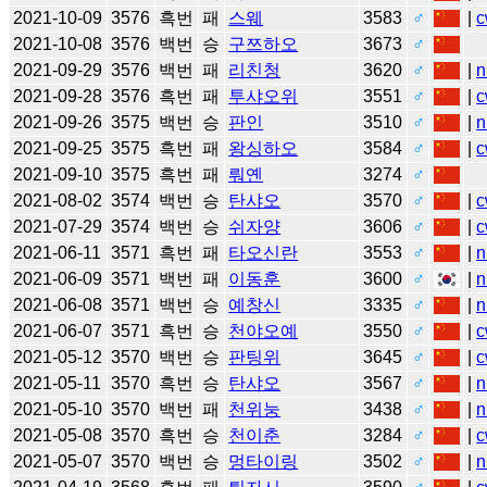
2021-10-09
3576
흑번
패
스웨
3583
♂
|
c
2021-10-08
3576
백번
승
구쯔하오
3673
♂
2021-09-29
3576
백번
패
리친청
3620
♂
|
n
2021-09-28
3576
흑번
패
투샤오위
3551
♂
|
c
2021-09-26
3575
백번
승
판인
3510
♂
|
n
2021-09-25
3575
흑번
패
왕싱하오
3584
♂
|
c
2021-09-10
3575
흑번
패
뤄옌
3274
♂
2021-08-02
3574
백번
승
탄샤오
3570
♂
|
c
2021-07-29
3574
백번
승
쉬자양
3606
♂
|
c
2021-06-11
3571
흑번
패
타오신란
3553
♂
|
n
2021-06-09
3571
백번
패
이동훈
3600
♂
|
n
2021-06-08
3571
백번
승
예창신
3335
♂
|
n
2021-06-07
3571
흑번
승
천야오예
3550
♂
|
c
2021-05-12
3570
백번
승
판팅위
3645
♂
|
c
2021-05-11
3570
흑번
승
탄샤오
3567
♂
|
n
2021-05-10
3570
백번
패
천위눙
3438
♂
|
n
2021-05-08
3570
흑번
승
천이춘
3284
♂
|
c
2021-05-07
3570
백번
승
멍타이링
3502
♂
|
n