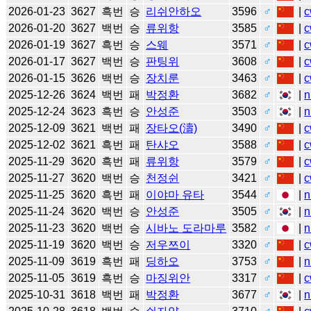
2026-01-23
3627
흑번
승
리쉬안하오
3596
♂
|
c
2026-01-20
3627
백번
승
류위항
3585
♂
|
c
2026-01-19
3627
흑번
승
스웨
3571
♂
|
c
2026-01-17
3627
백번
승
판팅위
3608
♂
|
c
2026-01-15
3626
백번
승
장치룬
3463
♂
|
c
2025-12-26
3624
백번
패
박정환
3682
♂
|
n
2025-12-24
3623
흑번
승
안성준
3503
♂
|
n
2025-12-09
3621
백번
패
장타오(濤)
3490
♂
|
c
2025-12-02
3621
흑번
패
탄샤오
3588
♂
|
c
2025-11-29
3620
흑번
패
류위항
3579
♂
|
c
2025-11-27
3620
백번
승
천정쉰
3421
♂
|
c
2025-11-25
3620
흑번
패
이야마 유타
3544
♂
|
n
2025-11-24
3620
백번
승
안성준
3505
♂
|
n
2025-11-23
3620
백번
승
시바노 도라마루
3582
♂
|
n
2025-11-19
3620
백번
승
저우쯔이
3320
♂
|
c
2025-11-09
3619
흑번
패
딩하오
3753
♂
|
n
2025-11-05
3619
흑번
승
마징위안
3317
♂
|
c
2025-10-31
3618
백번
패
박정환
3677
♂
|
n