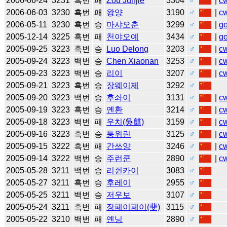
2006-06-24
3231
흑번
패
Zou Junjie
3304
♂
|
c
2006-06-03
3230
흑번
패
왕양
3190
♂
|
c
2006-05-11
3230
흑번
승
마샤오춘
3299
♂
|
g
2005-12-14
3225
흑번
패
천야오예
3434
♂
|
g
2005-09-25
3223
흑번
승
Luo Delong
3203
♂
|
c
2005-09-24
3223
백번
승
Chen Xiaonan
3253
♂
|
c
2005-09-23
3223
백번
승
리이
3207
♂
|
c
2005-09-21
3223
흑번
승
장웨이제
3292
♂
2005-09-20
3223
백번
승
후솨이
3131
♂
|
c
2005-09-19
3223
흑번
승
옌환
3214
♂
|
c
2005-09-18
3223
백번
패
우치(吳麒)
3159
♂
|
c
2005-09-16
3223
흑번
승
퉁위린
3125
♂
|
c
2005-09-15
3222
흑번
패
간쓰양
3246
♂
|
c
2005-09-14
3222
백번
승
주런쿤
2890
♂
|
c
2005-05-28
3211
백번
승
리쥔카이
3083
♂
2005-05-27
3211
흑번
승
후레이
2955
♂
2005-05-25
3211
백번
승
저우보
3107
♂
2005-05-24
3211
흑번
패
장페이페이(斐)
3115
♂
2005-05-22
3210
백번
패
옌닝
2890
♂