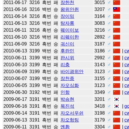
2011-06-17
3216
흑번
패
장한천
3015
♂
2011-06-16
3216
백번
승
왕위안쥔
3207
♂
2011-06-14
3216
흑번
승
장이밍
3164
♂
2011-06-13
3216
백번
패
탕자룽
3083
♂
2011-06-11
3216
흑번
승
웨이이보
3216
♂
2011-06-10
3216
백번
패
리웨이한
2892
♂
2011-06-09
3216
흑번
승
궈신이
3187
♂
2010-06-13
3199
백번
승
후란민
3186
♂
|
c
2010-06-11
3199
백번
패
판시위
2992
♂
|
c
2010-06-10
3199
흑번
패
리충
3143
♂
|
c
2010-06-09
3199
흑번
승
바이광위안
3123
♂
|
c
2010-06-07
3199
백번
승
장천중
3155
♂
|
c
2010-06-05
3199
백번
패
자오싱화
3123
♂
|
c
2009-06-30
3192
백번
패
인항
3349
♂
|
c
2009-06-17
3191
백번
패
박승현
3201
♂
2009-06-16
3191
흑번
승
목진석
3418
♂
|
g
2009-06-14
3191
백번
패
자오서우쉰
3198
♂
|
c
2009-06-13
3191
흑번
패
차오헝팅
3179
♂
|
c
2009-06-11
3191
백번
승
옌환
3304
♂
|
c