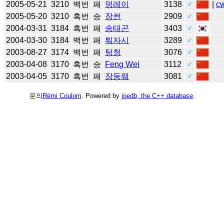
2005-05-21
3210
백번
패
멍레이
3138
♂
|
c
2005-05-20
3210
흑번
승
장썬
2909
♂
2004-03-31
3184
흑번
패
송태곤
3403
♂
2004-03-30
3184
백번
패
퉈자시
3289
♂
2003-08-27
3174
백번
패
텅청
3076
♂
2003-04-08
3170
흑번
승
Feng Wei
3112
♂
2003-04-05
3170
흑번
패
장둥웨
3081
♂
문의
Rémi Coulom
. Powered by
joedb, the C++ database
.