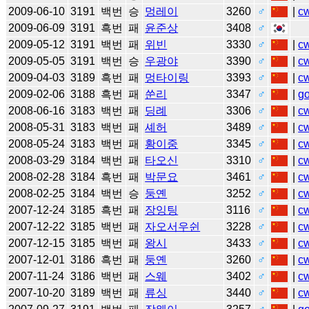
2009-06-10
3191
백번
승
멍레이
3260
♂
|
c
2009-06-09
3191
흑번
패
윤준상
3408
♂
2009-05-12
3191
백번
패
위빈
3330
♂
|
c
2009-05-05
3191
백번
승
우광야
3390
♂
|
c
2009-04-03
3189
흑번
패
멍타이링
3393
♂
|
c
2009-02-06
3188
흑번
패
쑨리
3347
♂
|
g
2008-06-16
3183
백번
패
딩례
3306
♂
|
c
2008-05-31
3183
백번
패
셰허
3489
♂
|
c
2008-05-24
3183
백번
패
황이중
3345
♂
|
c
2008-03-29
3184
백번
패
타오신
3310
♂
|
c
2008-02-28
3184
흑번
패
박문요
3461
♂
|
c
2008-02-25
3184
백번
승
둥옌
3252
♂
|
c
2007-12-24
3185
흑번
패
장잉팅
3116
♂
|
c
2007-12-22
3185
백번
패
자오서우쉰
3228
♂
|
c
2007-12-15
3185
백번
패
왕시
3433
♂
|
c
2007-12-01
3186
흑번
패
둥옌
3260
♂
|
c
2007-11-24
3186
백번
패
스웨
3402
♂
|
c
2007-10-20
3189
백번
패
류싱
3440
♂
|
c