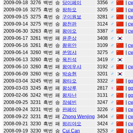
2009-09-18
3276
백번
승
당이페이
3356
♂
|
c
2009-09-16
3275
흑번
승
팡하오
3205
♂
|
c
2009-09-15
3275
흑번
승
구이원보
3281
♂
|
c
2009-09-14
3275
백번
승
왕천판
3124
♂
|
c
2009-06-30
3263
흑번
패
왕야오
3387
♂
|
c
2009-06-17
3261
백번
패
윤준상
3408
♂
2009-06-16
3261
흑번
승
좡위안
3109
♂
|
c
2009-06-14
3260
백번
패
쑨멍샤
3275
♂
|
c
2009-06-13
3260
흑번
승
목진석
3419
♂
2009-06-10
3260
흑번
패
왕여우샤
3192
♂
|
c
2009-06-09
3260
백번
승
박승현
3201
♂
2009-03-04
3245
백번
패
왕타오
3322
♂
|
g
2009-03-03
3245
흑번
패
왕샹루
2817
♀
|
g
2009-02-06
3242
백번
패
왕자난
3131
♂
|
g
2008-09-25
3231
흑번
승
장쉐빈
3247
♂
|
c
2008-09-24
3231
백번
승
판페이
3226
♂
|
c
2008-09-22
3231
흑번
패
Zhong Wenjing
3404
♂
|
c
2008-09-21
3230
흑번
패
펑리야오
3424
♂
|
c
2008-09-19
3230
백번
승
Cui Can
3253
♂
|
c