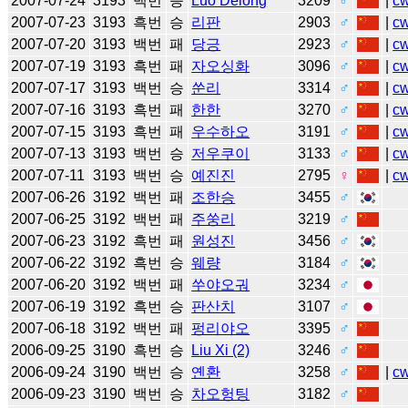
2007-07-24
3193
백번
승
Luo Delong
3209
♂
|
c
2007-07-23
3193
흑번
승
리판
2903
♂
|
c
2007-07-20
3193
백번
패
당긍
2923
♂
|
c
2007-07-19
3193
흑번
패
자오싱화
3096
♂
|
c
2007-07-17
3193
백번
승
쑨리
3314
♂
|
c
2007-07-16
3193
흑번
패
한한
3270
♂
|
c
2007-07-15
3193
흑번
패
우수하오
3191
♂
|
c
2007-07-13
3193
백번
승
저우쿠이
3133
♂
|
c
2007-07-11
3193
백번
승
예진진
2795
♀
|
c
2007-06-26
3192
백번
패
조한승
3455
♂
2007-06-25
3192
백번
패
주쑹리
3219
♂
2007-06-23
3192
흑번
패
원성진
3456
♂
2007-06-22
3192
흑번
승
웨량
3184
♂
2007-06-20
3192
백번
패
쑤야오궈
3234
♂
2007-06-19
3192
흑번
승
판산치
3107
♂
2007-06-18
3192
백번
패
펑리야오
3395
♂
2006-09-25
3190
흑번
승
Liu Xi (2)
3246
♂
2006-09-24
3190
백번
승
옌환
3258
♂
|
c
2006-09-23
3190
백번
승
차오헝팅
3182
♂