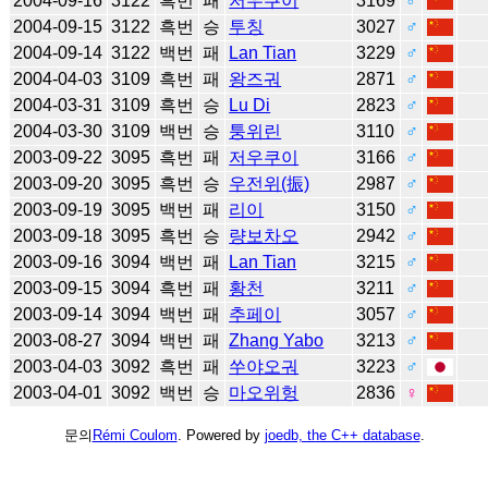
2004-09-16
3122
흑번
패
저우쿠이
3169
♂
2004-09-15
3122
흑번
승
투칭
3027
♂
2004-09-14
3122
백번
패
Lan Tian
3229
♂
2004-04-03
3109
흑번
패
왕즈궈
2871
♂
2004-03-31
3109
흑번
승
Lu Di
2823
♂
2004-03-30
3109
백번
승
퉁위린
3110
♂
2003-09-22
3095
흑번
패
저우쿠이
3166
♂
2003-09-20
3095
흑번
승
우전위(振)
2987
♂
2003-09-19
3095
백번
패
리이
3150
♂
2003-09-18
3095
흑번
승
량보차오
2942
♂
2003-09-16
3094
백번
패
Lan Tian
3215
♂
2003-09-15
3094
흑번
패
황천
3211
♂
2003-09-14
3094
백번
패
추페이
3057
♂
2003-08-27
3094
백번
패
Zhang Yabo
3213
♂
2003-04-03
3092
흑번
패
쑤야오궈
3223
♂
2003-04-01
3092
백번
승
마오위헝
2836
♀
문의
Rémi Coulom
. Powered by
joedb, the C++ database
.