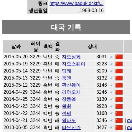
링크
https://www.baduk.or.kr/r...
생년월일
1988-03-16
대국 기록
레이
결
날짜
흑백
상대
팅
과
2015-05-20
3229
백번
승
자오싱화
3031
♂
2015-05-19
3229
흑번
패
자오스웨이
3223
♂
2015-05-14
3229
백번
패
딩례
3209
♂
2015-05-13
3229
백번
승
둥옌
3132
♂
2015-05-12
3229
흑번
패
판신웨이
3146
♂
2014-04-29
3244
흑번
승
리하오제
3246
♂
2014-04-25
3244
흑번
승
장둥웨
3130
♂
2014-04-23
3244
흑번
승
왕췬
2928
♂
2014-04-22
3244
백번
승
린펑
3168
♂
2014-04-21
3244
백번
패
왕타오
3346
♂
|
c
2013-06-05
3244
흑번
패
타오신란
3427
♂
|
c