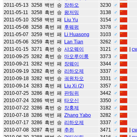
2011-05-13
3258
백번
승
장하오
3230
♂
2011-05-11
3258
흑번
승
왕저밍
3138
♂
2011-05-10
3258
백번
패
Liu Yu
3154
♂
2011-05-08
3258
흑번
패
후웨펑
3378
♂
2011-05-07
3259
백번
패
Li Huasong
3103
♂
2011-05-06
3259
흑번
패
Lan Tian
3262
♂
2011-01-15
3271
흑번
승
샤오웨이
3121
♂
|
c
2010-09-25
3282
흑번
승
마오루이룽
3373
♂
2010-09-21
3282
백번
패
장웨이
3344
♂
2010-09-19
3282
흑번
승
리하오제
3337
♂
2010-09-18
3282
백번
승
궈원차오
3331
♂
2010-09-14
3283
흑번
패
Liu Xi (2)
3357
♂
2010-07-25
3286
흑번
패
판팅위
3442
♂
2010-07-24
3286
백번
패
타오신
3350
♂
2010-07-22
3286
흑번
승
장훙제
3182
♂
2010-07-18
3286
백번
패
Zhang Yabo
3282
♂
2010-07-17
3286
흑번
승
리하오제
3337
♂
2010-07-08
3287
흑번
패
추쥔
3471
♂
|
c