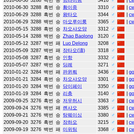
2010-06-30
3288
백번
승
멍타이링
3416
♂
|
c
2010-06-30
3288
흑번
승
황이중
3310
♂
|
c
2010-06-29
3288
흑번
승
왕타오
3344
♂
|
c
2010-06-29
3288
백번
승
마오루이룽
3365
♂
|
c
2010-05-15
3288
흑번
승
차오샤오양
3312
♂
2010-05-14
3288
백번
승
Zhao Baolong
3120
♂
2010-05-12
3287
백번
패
Luo Delong
3208
♂
2010-05-09
3287
백번
패
장타오(濤)
3318
♂
2010-05-08
3287
흑번
승
인항
3332
♂
2010-05-07
3287
백번
승
딩례
3271
♂
2010-01-22
3284
백번
패
판윈뤄
3436
♂
|
g
2010-01-21
3284
흑번
승
차오샤오양
3301
♂
|
g
2010-01-20
3284
백번
승
당이페이
3350
♂
|
g
2010-01-19
3284
흑번
승
리충
3140
♂
|
g
2009-09-25
3276
흑번
승
저우허시
3363
♂
|
c
2009-09-24
3276
백번
패
롄샤오
3385
♂
|
c
2009-09-21
3276
백번
승
탕웨이싱
3380
♂
|
c
2009-09-20
3276
흑번
승
장하오
3215
♂
|
c
2009-09-19
3276
백번
패
미위팅
3368
♂
|
c