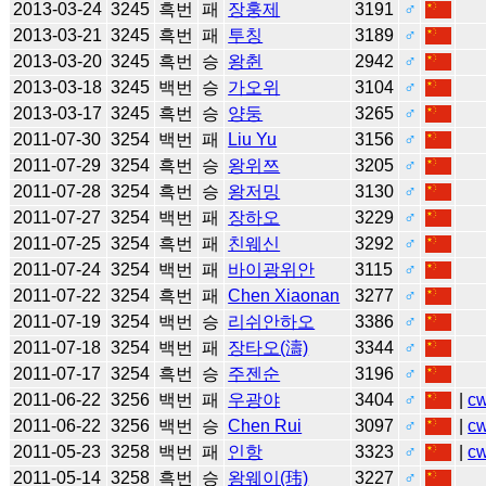
2013-03-24
3245
흑번
패
장훙제
3191
♂
2013-03-21
3245
흑번
패
투칭
3189
♂
2013-03-20
3245
흑번
승
왕췬
2942
♂
2013-03-18
3245
백번
승
가오위
3104
♂
2013-03-17
3245
흑번
승
양둥
3265
♂
2011-07-30
3254
백번
패
Liu Yu
3156
♂
2011-07-29
3254
흑번
승
왕위쯔
3205
♂
2011-07-28
3254
흑번
승
왕저밍
3130
♂
2011-07-27
3254
백번
패
장하오
3229
♂
2011-07-25
3254
흑번
패
친웨신
3292
♂
2011-07-24
3254
백번
패
바이광위안
3115
♂
2011-07-22
3254
흑번
패
Chen Xiaonan
3277
♂
2011-07-19
3254
백번
승
리쉬안하오
3386
♂
2011-07-18
3254
백번
패
장타오(濤)
3344
♂
2011-07-17
3254
흑번
승
주젠순
3196
♂
2011-06-22
3256
백번
패
우광야
3404
♂
|
c
2011-06-22
3256
백번
승
Chen Rui
3097
♂
|
c
2011-05-23
3258
백번
패
인항
3323
♂
|
c
2011-05-14
3258
흑번
승
왕웨이(玮)
3227
♂