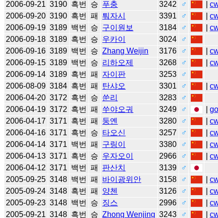
2006-09-21
3190
흑번
승
푸충
3242
♂
|
c
2006-09-20
3190
흑번
패
퉈자시
3391
♂
|
c
2006-09-19
3189
백번
승
구이원보
3184
♂
|
c
2006-09-18
3189
흑번
승
우카이
3024
♂
2006-09-16
3189
백번
승
Zhang Weijin
3176
♂
|
c
2006-09-15
3189
백번
승
리하오제
3268
♂
|
c
2006-09-14
3189
흑번
패
자이판
3253
♂
2006-08-09
3184
흑번
패
탄샤오
3301
♂
|
c
2006-04-20
3172
흑번
승
쑨리
3283
♂
2006-04-19
3172
흑번
패
쑤야오궈
3249
♂
|
g
2006-04-17
3171
흑번
패
둥옌
3280
♂
|
c
2006-04-16
3171
흑번
승
타오신
3257
♂
|
c
2006-04-14
3171
백번
패
구링이
3380
♂
|
c
2006-04-13
3171
흑번
승
우자오이
2966
♂
|
c
2006-04-12
3171
백번
패
판산치
3139
♂
2005-09-25
3148
백번
패
바이광위안
3158
♂
|
c
2005-09-24
3148
흑번
패
양첸
3126
♂
|
c
2005-09-23
3148
백번
승
징스
2996
♂
|
c
2005-09-21
3148
흑번
승
Zhong Wenjing
3243
♂
|
c