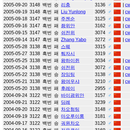
2005-09-20
3148
백번
승
리충
3136
♂
|
c
2005-09-19
3148
흑번
패
Liu Yunlong
3095
♂
|
c
2005-09-18
3147
백번
패
주젠순
3125
♂
|
c
2005-09-16
3147
흑번
패
좡위안
3162
♂
|
c
2005-09-15
3147
백번
승
쉬전위
3074
♂
|
c
2005-09-14
3147
흑번
패
Zhang Yabo
3272
♂
|
c
2005-05-28
3138
흑번
패
스웨
3315
♂
2005-05-27
3138
흑번
패
퉈자시
3319
♂
2005-05-25
3138
백번
패
왕하이쥔
3034
♂
|
c
2005-05-24
3138
흑번
승
쉬전위
3072
♂
|
c
2005-05-22
3138
백번
승
장잉팅
3138
♂
|
c
2005-05-21
3138
흑번
승
왕여우샤
3210
♂
|
c
2005-05-20
3138
백번
패
후레이
2955
♂
2004-09-24
3122
백번
승
바이광위안
3157
♂
2004-09-21
3122
백번
패
딩례
3239
♂
2004-09-20
3122
백번
패
차오헝팅
3148
♂
2004-09-19
3122
흑번
승
마오루이룽
3181
♂
2004-09-17
3122
백번
승
궈원차오
3120
♂