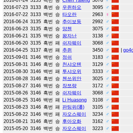
2016-07-24
3133
백번
승
Chen Yafeng
3076
♂
2016-07-23
3133
흑번
승
우쥔하오
3095
♂
2016-07-22
3133
백번
승
타오란
2963
♀
2016-06-24
3135
흑번
승
추이보둥
2992
♂
2016-06-23
3135
흑번
승
양첸
3075
♂
2016-06-21
3135
백번
승
왕자난
3138
♂
2016-06-20
3135
흑번
패
쉬자웨이
3068
♂
2016-04-25
3137
흑번
패
추쥔
3450
♂
|
go4
2015-09-01
3146
백번
승
정쉬
3183
♂
2015-08-31
3146
흑번
승
천샤오톈
3129
♂
2015-08-30
3146
백번
패
투샤오위
3333
♂
2015-08-28
3146
흑번
승
첸쓰위안
3025
♂
2015-08-27
3146
백번
승
장쯔량
3172
♂
2015-08-26
3146
흑번
승
쉬자웨이
3068
♂
2015-08-25
3146
백번
패
Li Huasong
3108
♂
2015-08-23
3146
흑번
패
판팅위(潘)
3105
♂
2015-08-22
3146
백번
패
자오스웨이
3234
♂
2015-08-21
3146
흑번
승
후아오화
3162
♂
2015-05-20
3146
백번
승
자오스웨이
3223
♂