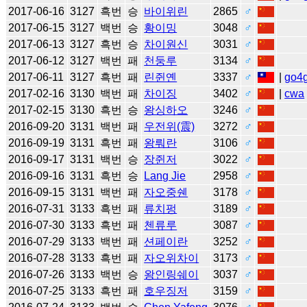
2017-06-16
3127
흑번
승
바이위린
2865
♂
2017-06-15
3127
백번
승
황이밍
3048
♂
2017-06-13
3127
흑번
승
차이원신
3031
♂
2017-06-12
3127
백번
패
천둥루
3134
♂
2017-06-11
3127
흑번
패
린쥔옌
3337
♂
|
go4
2017-02-16
3130
백번
패
차이징
3402
♂
|
cwa
2017-02-15
3130
흑번
승
왕싱하오
3246
♂
2016-09-20
3131
백번
패
우전위(震)
3272
♂
2016-09-19
3131
흑번
패
왕뤄란
3106
♂
2016-09-17
3131
백번
승
장쥔저
3022
♂
2016-09-16
3131
흑번
승
Lang Jie
2958
♂
2016-09-15
3131
백번
패
자오중쉔
3178
♂
2016-07-31
3133
흑번
패
류치펑
3189
♂
2016-07-30
3133
흑번
패
첸류루
3087
♂
2016-07-29
3133
백번
패
션페이란
3252
♂
2016-07-28
3133
흑번
패
자오위차이
3173
♂
2016-07-26
3133
백번
승
왕인링쉐이
3037
♂
2016-07-25
3133
흑번
패
호우징저
3159
♂