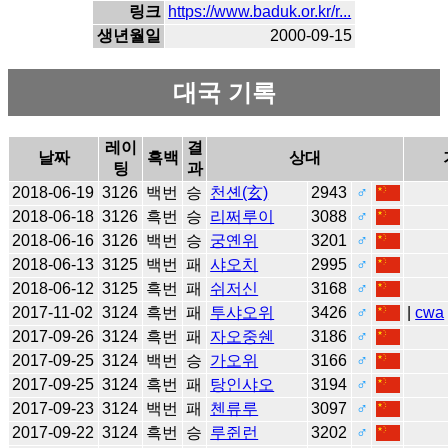
링크
https://www.baduk.or.kr/r...
생년월일
2000-09-15
대국 기록
레이
결
날짜
흑백
상대
팅
과
2018-06-19
3126
백번
승
천셴(玄)
2943
♂
2018-06-18
3126
흑번
승
리쩌루이
3088
♂
2018-06-16
3126
백번
승
궁옌위
3201
♂
2018-06-13
3125
백번
패
샤오치
2995
♂
2018-06-12
3125
흑번
패
쉬저신
3168
♂
2017-11-02
3124
흑번
패
투샤오위
3426
♂
|
cwa
2017-09-26
3124
흑번
패
자오중쉔
3186
♂
2017-09-25
3124
백번
승
가오위
3166
♂
2017-09-25
3124
흑번
패
탕인샤오
3194
♂
2017-09-23
3124
백번
패
첸류루
3097
♂
2017-09-22
3124
흑번
승
루쥔런
3202
♂