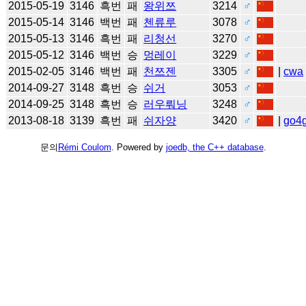
2015-05-19
3146
흑번
패
왕위쯔
3214
♂
2015-05-14
3146
백번
패
첸류루
3078
♂
2015-05-13
3146
흑번
패
리청선
3270
♂
2015-05-12
3146
백번
승
멍레이
3229
♂
2015-02-05
3146
백번
패
천쯔젠
3305
♂
|
cwa
2014-09-27
3148
흑번
승
쉬거
3053
♂
2014-09-25
3148
흑번
승
러우뤄닝
3248
♂
2013-08-18
3139
흑번
패
쉬자양
3420
♂
|
go4
문의
Rémi Coulom
. Powered by
joedb, the C++ database
.