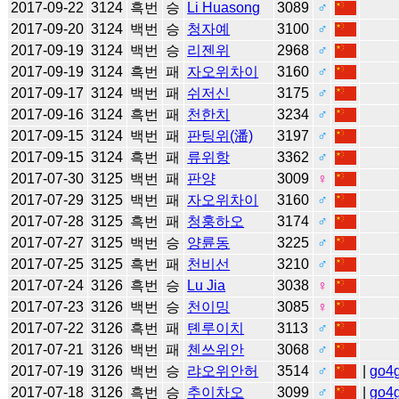
2017-09-22
3124
흑번
승
Li Huasong
3089
♂
2017-09-20
3124
백번
승
청자예
3100
♂
2017-09-19
3124
백번
승
리젠위
2968
♂
2017-09-19
3124
흑번
패
자오위차이
3160
♂
2017-09-17
3124
백번
패
쉬저신
3175
♂
2017-09-16
3124
흑번
패
천한치
3234
♂
2017-09-15
3124
백번
패
판팅위(潘)
3197
♂
2017-09-15
3124
흑번
패
류위항
3362
♂
2017-07-30
3125
백번
패
판양
3009
♀
2017-07-29
3125
백번
패
자오위차이
3160
♂
2017-07-28
3125
흑번
패
청훙하오
3174
♂
2017-07-27
3125
백번
승
양륜동
3225
♂
2017-07-25
3125
흑번
패
천비선
3210
♂
2017-07-24
3126
흑번
승
Lu Jia
3038
♀
2017-07-23
3126
백번
승
천이밍
3085
♀
2017-07-22
3126
흑번
패
톈루이치
3113
♂
2017-07-21
3126
백번
패
첸쓰위안
3068
♂
2017-07-19
3126
백번
승
랴오위안허
3514
♂
|
go4
2017-07-18
3126
흑번
승
추이차오
3099
♂
|
go4