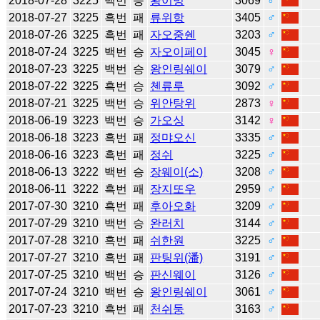
2018-07-28
3225
백번
승
황이밍
3069
♂
2018-07-27
3225
흑번
패
류위항
3405
♂
2018-07-26
3225
흑번
패
자오중쉔
3203
♂
2018-07-24
3225
백번
승
자오이페이
3045
♀
2018-07-23
3225
백번
승
왕인링쉐이
3079
♂
2018-07-22
3225
흑번
승
첸류루
3092
♂
2018-07-21
3225
백번
승
위안탕위
2873
♀
2018-06-19
3223
백번
승
가오싱
3142
♀
2018-06-18
3223
흑번
패
정먀오신
3335
♂
2018-06-16
3223
흑번
패
정쉬
3225
♂
2018-06-13
3222
백번
승
장웨이(소)
3208
♂
2018-06-11
3222
흑번
패
장지또우
2959
♂
2017-07-30
3210
흑번
패
후아오화
3209
♂
2017-07-29
3210
백번
승
완러치
3144
♂
2017-07-28
3210
흑번
패
쉬한원
3225
♂
2017-07-27
3210
흑번
패
판팅위(潘)
3191
♂
2017-07-25
3210
백번
승
판신웨이
3126
♂
2017-07-24
3210
백번
승
왕인링쉐이
3061
♂
2017-07-23
3210
흑번
패
천쉬둥
3163
♂