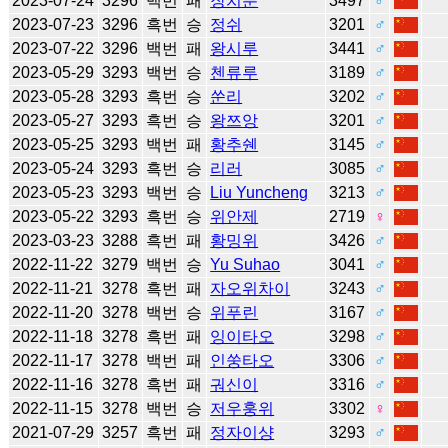
2023-07-24
3296
백번
패
장치룬
3497
♂
2023-07-23
3296
흑번
승
정쉬
3201
♂
2023-07-22
3296
백번
패
왕시루
3441
♂
2023-05-29
3293
백번
승
첸류루
3189
♂
2023-05-28
3293
흑번
승
쑨리
3202
♂
2023-05-27
3293
흑번
승
왕쯔앙
3201
♂
2023-05-25
3293
백번
패
황추쉔
3145
♂
2023-05-24
3293
흑번
승
리러
3085
♂
2023-05-23
3293
백번
승
Liu Yuncheng
3213
♂
2023-05-22
3293
흑번
승
위안제
2719
♀
2023-03-23
3288
흑번
패
황밍위
3426
♂
2022-11-22
3279
백번
승
Yu Suhao
3041
♂
2022-11-21
3278
흑번
패
자오위차이
3243
♂
2022-11-20
3278
백번
승
위푸린
3167
♂
2022-11-18
3278
흑번
패
잉이타오
3298
♂
2022-11-17
3278
백번
패
인쑹타오
3306
♂
2022-11-16
3278
흑번
패
궈신이
3316
♂
2022-11-15
3278
백번
승
저우훙위
3302
♀
2021-07-29
3257
흑번
패
정자이샹
3293
♂