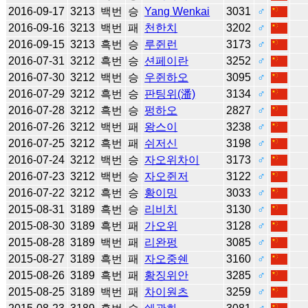
2016-09-17
3213
백번
승
Yang Wenkai
3031
♂
2016-09-16
3213
백번
패
천한치
3202
♂
2016-09-15
3213
흑번
승
루쥔런
3173
♂
2016-07-31
3212
흑번
승
션페이란
3252
♂
2016-07-30
3212
백번
승
우쥔하오
3095
♂
2016-07-29
3212
흑번
승
판팅위(潘)
3134
♂
2016-07-28
3212
흑번
승
펑하오
2827
♂
2016-07-26
3212
백번
패
왕스이
3238
♂
2016-07-25
3212
흑번
패
쉬저신
3198
♂
2016-07-24
3212
백번
승
자오위차이
3173
♂
2016-07-23
3212
백번
승
자오쥔저
3122
♂
2016-07-22
3212
흑번
승
황이밍
3033
♂
2015-08-31
3189
흑번
승
리비치
3130
♂
2015-08-30
3189
흑번
패
가오위
3128
♂
2015-08-28
3189
백번
패
리완펑
3085
♂
2015-08-27
3189
흑번
패
자오중쉔
3160
♂
2015-08-26
3189
흑번
패
황징위안
3285
♂
2015-08-25
3189
백번
패
차이원츠
3259
♂