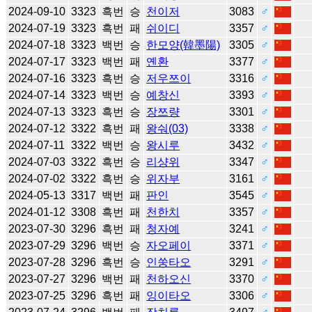
2024-09-10
3323
흑번
승
천이저
3083
♂
2024-07-19
3323
흑번
패
쉬이디
3357
♂
2024-07-18
3323
백번
승
한모양(韓墨陽)
3305
♂
2024-07-17
3323
백번
패
옌환
3377
♂
2024-07-16
3323
흑번
승
저우쯔이
3316
♂
2024-07-14
3323
백번
승
예창신
3393
♂
2024-07-13
3323
흑번
승
장쯔량
3301
♂
2024-07-12
3322
흑번
패
왕숴(03)
3338
♂
2024-07-11
3322
백번
승
왕시루
3432
♂
2024-07-03
3322
흑번
승
리샹위
3347
♂
2024-07-02
3322
흑번
승
위자부
3161
♂
2024-05-13
3317
백번
패
판인
3545
♂
2024-01-12
3308
흑번
패
천한치
3357
♂
2023-07-30
3296
흑번
패
청자예
3241
♂
2023-07-29
3296
백번
승
자오페이
3371
♂
2023-07-28
3296
흑번
승
인쑹타오
3291
♂
2023-07-27
3296
백번
패
천하오신
3370
♂
2023-07-25
3296
흑번
패
잉이타오
3306
♂