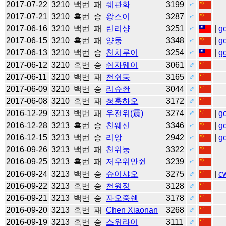
2017-07-22
3210
백번
패
쉐관화
3199
♂
2017-07-21
3210
흑번
승
왕스이
3287
♂
2017-06-16
3210
백번
패
린리샹
3251
♂
|
g
2017-06-15
3210
흑번
패
양둥
3348
♂
|
g
2017-06-13
3210
백번
승
천치루이
3254
♂
|
g
2017-06-12
3210
흑번
승
쉬자웨이
3061
♂
2017-06-11
3210
백번
패
천쉬둥
3165
♂
2017-06-09
3210
백번
승
리슈촨
3044
♂
2017-06-08
3210
흑번
패
청훙하오
3172
♂
2016-12-29
3213
백번
패
우전위(震)
3274
♂
|
g
2016-12-28
3213
흑번
승
친웨신
3346
♂
|
g
2016-12-15
3213
백번
승
리앙
2942
♂
|
g
2016-09-26
3213
백번
패
천위눙
3322
♂
2016-09-25
3213
흑번
패
저우위안쥔
3239
♂
2016-09-24
3213
백번
승
슈이샤오
3275
♂
|
c
2016-09-22
3213
흑번
승
천원정
3128
♂
2016-09-21
3213
백번
승
자오중쉔
3178
♂
2016-09-20
3213
흑번
패
Chen Xiaonan
3268
♂
2016-09-19
3213
흑번
승
스위라이
3111
♂