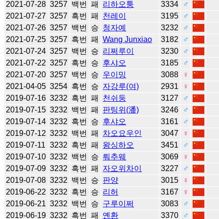
2021-07-28
3257
백번
패
리하오퉁
3334
♂
2021-07-27
3257
흑번
패
천레이
3195
♂
2021-07-26
3257
백번
승
청자예
3232
♂
2021-07-25
3257
흑번
패
Wang Junxiao
3182
♂
2021-07-24
3257
백번
승
리쩌루이
3230
♂
2021-07-22
3257
흑번
승
후샤오
3185
♂
2021-07-20
3257
백번
승
우이밍
3088
♀
2021-04-05
3254
흑번
승
자강루(여)
2931
♀
2019-07-16
3232
흑번
패
천쉬둥
3127
♂
2019-07-15
3232
백번
패
판팅위(潘)
3246
♂
2019-07-14
3232
흑번
승
후샤오
3161
♂
2019-07-12
3232
백번
패
차오요우인
3047
♀
2019-07-11
3232
흑번
패
왕싱하오
3451
♂
2019-07-10
3232
백번
승
뤄추웨
3069
♀
2019-07-09
3232
흑번
패
자오위차이
3227
♂
2019-07-08
3232
백번
승
판양
3015
♀
2019-06-22
3232
흑번
승
리허
3167
♀
2019-06-21
3232
백번
승
구루이쩌
3083
♂
2019-06-19
3232
흑번
패
옌환
3370
♂