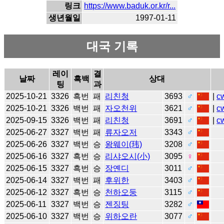
링크
https://www.baduk.or.kr/r...
생년월일
1997-01-11
대국 기록
레이
결
날짜
흑백
상대
팅
과
2025-10-21
3326
흑번
패
리친청
3693
♂
|
c
2025-10-21
3326
백번
패
자오천위
3621
♂
|
c
2025-09-15
3326
백번
패
리친청
3691
♂
|
c
2025-06-27
3327
백번
패
류자오저
3343
♂
2025-06-26
3327
백번
승
왕웨이(玮)
3208
♂
2025-06-16
3327
흑번
승
리샤오시(小)
3095
♀
2025-06-15
3327
흑번
승
장옌디
3011
♂
2025-06-14
3327
백번
패
후위한
3403
♂
2025-06-12
3327
흑번
승
천하오둥
3115
♂
2025-06-11
3327
백번
승
젠징팅
3282
♂
2025-06-10
3327
백번
승
위하오란
3077
♂