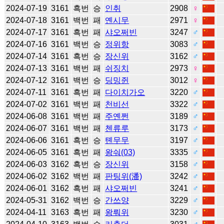
2024-07-19
3161
흑번
승
인취
2908
♀
2024-07-18
3161
백번
패
옌시무
2971
♀
2024-07-17
3161
흑번
패
샤오쩌빈
3247
♂
2024-07-16
3161
백번
승
정위항
3083
♂
2024-07-14
3161
흑번
승
장신위
3162
♂
2024-07-13
3161
백번
패
쉬징치
2973
♀
2024-07-12
3161
백번
승
딩밍쥔
3012
♀
2024-07-11
3161
흑번
패
다이치가오
3220
♂
2024-07-02
3161
백번
패
천비선
3322
♂
2024-06-08
3161
백번
패
주옌쩐
3189
♂
2024-06-07
3161
백번
패
첸류루
3173
♂
2024-06-06
3161
흑번
승
톈무무
3197
♂
2024-06-05
3161
흑번
패
왕숴(03)
3335
♂
2024-06-03
3162
흑번
승
장신위
3158
♂
2024-06-02
3162
백번
패
판팅위(潘)
3242
♂
2024-06-01
3162
흑번
패
샤오쩌빈
3241
♂
2024-05-31
3162
백번
승
간쓰양
3229
♂
2024-04-11
3163
흑번
패
왕뤄위
3230
♂