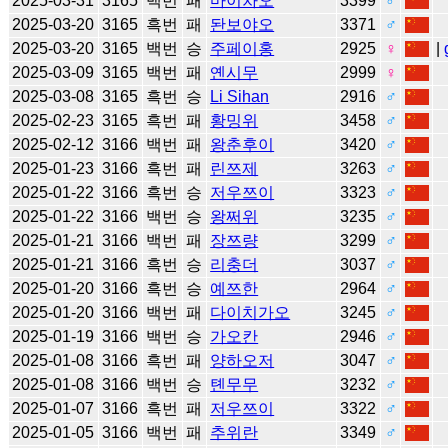
2025-03-31
3165
백번
패
마이차오
3399
♂
2025-03-20
3165
흑번
패
돤보야오
3371
♂
2025-03-20
3165
백번
승
주페이홍
2925
♀
|
2025-03-09
3165
백번
패
옌시무
2999
♀
2025-03-08
3165
흑번
승
Li Sihan
2916
♂
2025-02-23
3165
흑번
패
황밍위
3458
♂
2025-02-12
3166
백번
패
왕춘후이
3420
♂
2025-01-23
3166
흑번
패
린쯔제
3263
♂
2025-01-22
3166
흑번
승
저우쯔이
3323
♂
2025-01-22
3166
백번
승
왕쩌위
3235
♂
2025-01-21
3166
백번
패
장쯔량
3299
♂
2025-01-21
3166
흑번
승
리충더
3037
♂
2025-01-20
3166
흑번
승
예쯔한
2964
♂
2025-01-20
3166
백번
패
다이치가오
3245
♂
2025-01-19
3166
백번
승
가오칸
2946
♂
2025-01-08
3166
흑번
패
양하오저
3047
♂
2025-01-08
3166
백번
승
톈무무
3232
♂
2025-01-07
3166
흑번
패
저우쯔이
3322
♂
2025-01-05
3166
백번
패
추위란
3349
♂