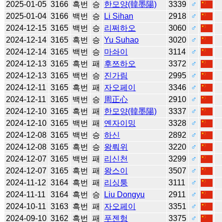
2025-01-05
3166
흑번
승
한모양(韓墨陽)
3339
♂
2025-01-04
3166
백번
승
Li Sihan
2918
♂
2024-12-15
3165
백번
승
리쩌하오
3060
♂
2024-12-14
3165
흑번
승
Yu Suhao
3020
♂
2024-12-14
3165
백번
승
마솨이
3114
♂
2024-12-13
3165
흑번
패
후쯔하오
3372
♂
2024-12-13
3165
백번
승
진가림
2995
♂
2024-12-11
3165
흑번
패
자오페이
3346
♂
2024-12-11
3165
백번
승
周正心
2910
♂
2024-12-10
3165
흑번
패
한모양(韓墨陽)
3337
♂
2024-12-10
3165
백번
패
옌자이밍
3328
♂
2024-12-08
3165
백번
승
하신
2892
♂
2024-12-08
3165
흑번
승
왕뤄위
3220
♂
2024-12-07
3165
백번
패
리신천
3299
♂
2024-12-07
3165
흑번
패
왕스이
3507
♂
2024-11-12
3164
흑번
패
리싱퉁
3111
♂
2024-11-11
3164
흑번
승
Liu Dongyu
2911
♂
2024-10-11
3163
흑번
패
자오페이
3351
♂
2024-09-10
3162
흑번
패
푸젠헝
3375
♂