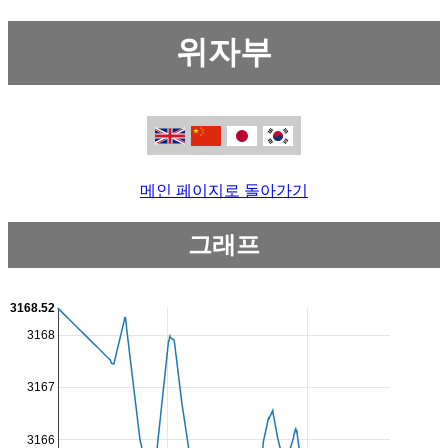
위자부
메인 페이지로 돌아가기
그래프
3168.52
3168
3167
3166