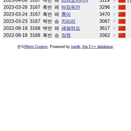
2023-04-06
3167
백번
패
리샤오시(小)
3119
♀
|
2023-03-28
3167
흑번
패
마징위안
3296
♂
2023-03-24
3167
흑번
패
룽이
3470
♂
2023-03-23
3167
백번
승
지리리
3067
♂
2022-08-19
3168
백번
패
셰얼하오
3617
♂
2022-08-18
3168
흑번
승
장창
3362
♂
문의
Rémi Coulom
. Powered by
joedb, the C++ database
.