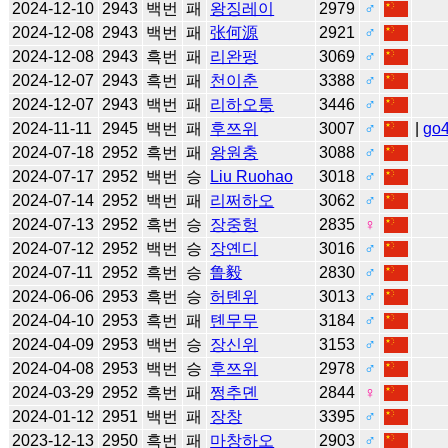
2024-12-10
2943
백번
패
왕징레이
2979
♂
2024-12-08
2943
백번
패
张何源
2921
♂
2024-12-08
2943
흑번
패
리완펑
3069
♂
2024-12-07
2943
흑번
패
천이춘
3388
♂
2024-12-07
2943
백번
패
리하오퉁
3446
♂
2024-11-11
2945
백번
패
후쯔위
3007
♂
|
go
2024-07-18
2952
흑번
패
왕원충
3088
♂
2024-07-17
2952
백번
승
Liu Ruohao
3018
♂
2024-07-14
2952
백번
패
리쩌하오
3062
♂
2024-07-13
2952
흑번
승
장중헝
2835
♀
2024-07-12
2952
백번
승
장옌디
3016
♂
2024-07-11
2952
흑번
승
鲁毅
2830
♂
2024-06-06
2953
흑번
승
허톈위
3013
♂
2024-04-10
2953
흑번
패
톈무무
3184
♂
2024-04-09
2953
백번
승
장신위
3153
♂
2024-04-08
2953
백번
승
후쯔위
2978
♂
2024-03-29
2952
흑번
패
쩡추뎬
2844
♀
2024-01-12
2951
백번
패
장창
3395
♂
2023-12-13
2950
흑번
패
마창하오
2903
♂