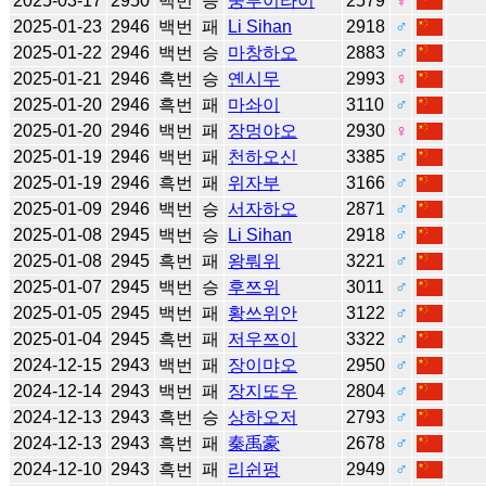
2025-03-17
2950
백번
승
쑹루이라이
2579
♀
2025-01-23
2946
백번
패
Li Sihan
2918
♂
2025-01-22
2946
백번
승
마창하오
2883
♂
2025-01-21
2946
흑번
승
옌시무
2993
♀
2025-01-20
2946
흑번
패
마솨이
3110
♂
2025-01-20
2946
백번
패
장멍야오
2930
♀
2025-01-19
2946
백번
패
천하오신
3385
♂
2025-01-19
2946
흑번
패
위자부
3166
♂
2025-01-09
2946
백번
승
서자하오
2871
♂
2025-01-08
2945
백번
승
Li Sihan
2918
♂
2025-01-08
2945
흑번
패
왕뤄위
3221
♂
2025-01-07
2945
백번
승
후쯔위
3011
♂
2025-01-05
2945
백번
패
황쓰위안
3122
♂
2025-01-04
2945
흑번
패
저우쯔이
3322
♂
2024-12-15
2943
백번
패
장이먀오
2950
♂
2024-12-14
2943
백번
패
장지또우
2804
♂
2024-12-13
2943
흑번
승
상하오저
2793
♂
2024-12-13
2943
흑번
패
秦禹豪
2678
♂
2024-12-10
2943
흑번
패
리쉰펑
2949
♂