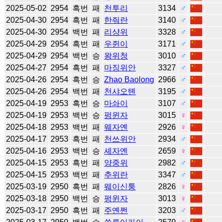
2025-05-02
2954
흑번
패
천투리
3134
♂
2025-04-30
2954
흑번
패
한줘란
3140
♂
2025-04-30
2954
백번
패
리샹위
3328
♂
2025-04-29
2954
흑번
패
우쥔이
3171
♂
2025-04-29
2954
백번
승
왕위청
3010
♂
2025-04-27
2954
흑번
패
마징위안
3327
♂
2025-04-26
2954
흑번
승
Zhao Baolong
2966
♂
2025-04-26
2954
백번
패
천샤오톈
3195
♂
2025-04-19
2953
흑번
승
마솨이
3107
♂
2025-04-19
2953
백번
승
펑윈자
3015
♀
2025-04-18
2953
백번
패
웨자옌
2926
♀
2025-04-17
2953
흑번
패
천쓰위안
2934
♂
2025-04-16
2953
백번
승
셰자옌
2659
♀
2025-04-15
2953
흑번
패
양중위
2982
♂
2025-04-15
2953
백번
패
추위란
3347
♂
2025-03-19
2950
흑번
패
웨이신퉁
2826
♀
2025-03-18
2950
백번
승
펑윈자
3013
♀
2025-03-17
2950
흑번
패
주옌쩐
3203
♂