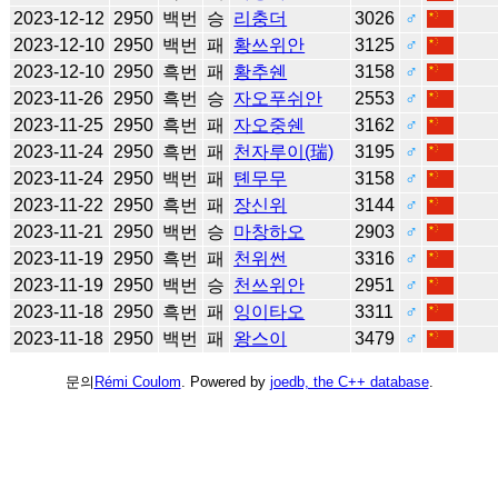
2023-12-12
2950
백번
승
리충더
3026
♂
2023-12-10
2950
백번
패
황쓰위안
3125
♂
2023-12-10
2950
흑번
패
황추쉔
3158
♂
2023-11-26
2950
흑번
승
자오푸쉬안
2553
♂
2023-11-25
2950
흑번
패
자오중쉔
3162
♂
2023-11-24
2950
흑번
패
천자루이(瑞)
3195
♂
2023-11-24
2950
백번
패
톈무무
3158
♂
2023-11-22
2950
흑번
패
장신위
3144
♂
2023-11-21
2950
백번
승
마창하오
2903
♂
2023-11-19
2950
흑번
패
천위썬
3316
♂
2023-11-19
2950
백번
승
천쓰위안
2951
♂
2023-11-18
2950
흑번
패
잉이타오
3311
♂
2023-11-18
2950
백번
패
왕스이
3479
♂
문의
Rémi Coulom
. Powered by
joedb, the C++ database
.