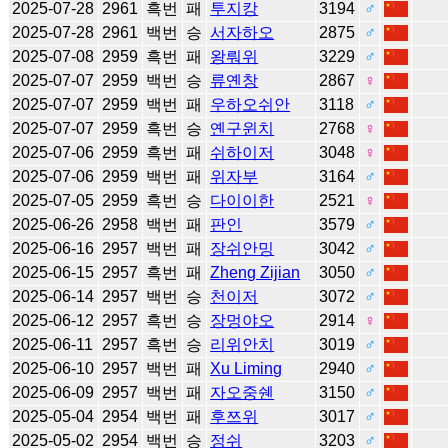
2025-07-28
2961
흑번
패
투지캉
3194
♂
2025-07-28
2961
백번
승
서자하오
2875
♂
2025-07-08
2959
흑번
패
왕뤄위
3229
♂
2025-07-07
2959
백번
승
류옌창
2867
♀
2025-07-07
2959
백번
패
우하오쉬안
3118
♂
2025-07-07
2959
흑번
승
옌구윈치
2768
♀
2025-07-06
2959
흑번
패
쉬하이저
3048
♀
2025-07-06
2959
백번
패
위자부
3164
♂
2025-07-05
2959
흑번
승
다이이한
2521
♀
2025-06-26
2958
백번
패
판인
3579
♂
2025-06-16
2957
백번
패
장쉬안밍
3042
♂
2025-06-15
2957
흑번
패
Zheng Zijian
3050
♂
2025-06-14
2957
백번
승
천이저
3072
♂
2025-06-12
2957
흑번
승
장멍야오
2914
♀
2025-06-11
2957
흑번
승
리위안치
3019
♂
2025-06-10
2957
백번
패
Xu Liming
2940
♂
2025-06-09
2957
백번
패
자오중쉔
3150
♂
2025-05-04
2954
백번
패
후쯔위
3017
♂
2025-05-02
2954
백번
승
정쉬
3203
♂