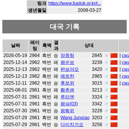
링크
https://www.baduk.or.kr/r...
생년월일
2008-03-27
대국 기록
레이
결
날짜
흑백
상대
팅
과
2026-05-19
2964
흑번
승
장중헝
2845
♀
|
cw
2025-12-14
2962
백번
패
왕순보
3239
♂
|
cw
2025-12-13
2962
백번
패
돤보야오
3420
♂
|
cw
2025-12-13
2962
흑번
패
예쯔한
2965
♂
|
cw
2025-12-11
2962
백번
승
후쯔위
3015
♂
|
cw
2025-08-01
2961
흑번
패
황추쉔
3213
♂
2025-07-31
2961
백번
패
루리옌
3324
♂
2025-07-31
2961
흑번
승
왕숴(03)
3342
♂
2025-07-30
2961
백번
승
왕뤄위
3228
♂
2025-07-29
2961
흑번
패
Wang Junxiao
3203
♂
2025-07-29
2961
백번
승
다이치가오
3256
♂