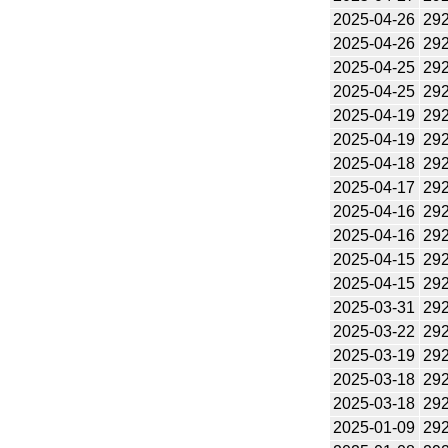
2025-04-26
29
2025-04-26
29
2025-04-25
29
2025-04-25
29
2025-04-19
29
2025-04-19
29
2025-04-18
29
2025-04-17
29
2025-04-16
29
2025-04-16
29
2025-04-15
29
2025-04-15
29
2025-03-31
29
2025-03-22
29
2025-03-19
29
2025-03-18
29
2025-03-18
29
2025-01-09
29