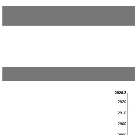
2928.2
2920
2910
2900