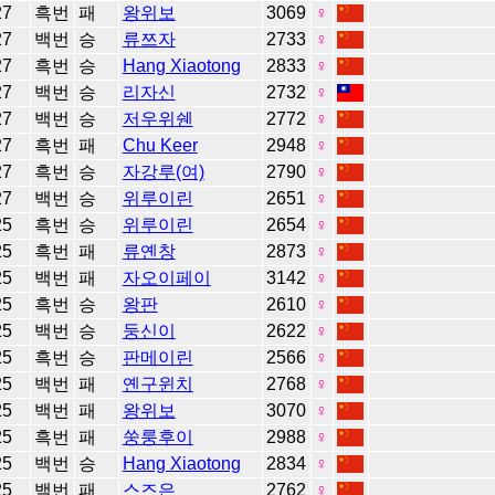
27
흑번
패
왕위보
3069
♀
27
백번
승
류쯔자
2733
♀
27
흑번
승
Hang Xiaotong
2833
♀
27
백번
승
리자신
2732
♀
27
백번
승
저우위쉔
2772
♀
27
흑번
패
Chu Keer
2948
♀
27
흑번
승
자강루(여)
2790
♀
27
백번
승
위루이린
2651
♀
25
흑번
승
위루이린
2654
♀
25
흑번
패
류옌창
2873
♀
25
백번
패
자오이페이
3142
♀
25
흑번
승
왕판
2610
♀
25
백번
승
둥신이
2622
♀
25
흑번
승
판메이린
2566
♀
25
백번
패
옌구윈치
2768
♀
25
백번
패
왕위보
3070
♀
25
흑번
패
쑹룽후이
2988
♀
25
백번
승
Hang Xiaotong
2834
♀
25
백번
패
스즈은
2762
♀