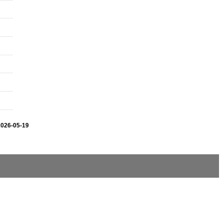
2026-05-19