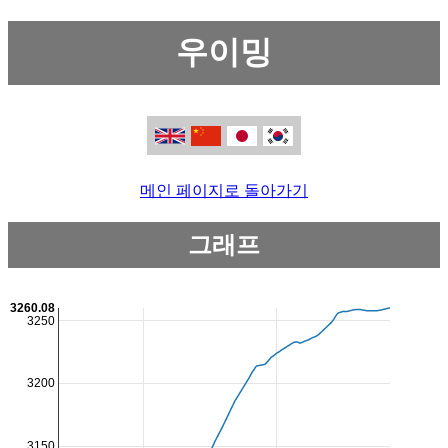
우이밍
메인 페이지로 돌아가기
그래프
3260.08
3250
3200
3150