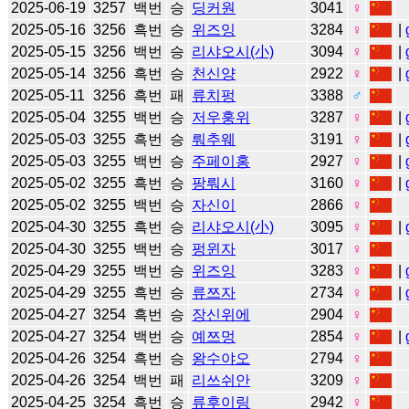
2025-06-19
3257
백번
승
딩커원
3041
♀
2025-05-16
3256
흑번
승
위즈잉
3284
♀
|
2025-05-15
3256
백번
승
리샤오시(小)
3094
♀
|
2025-05-14
3256
흑번
승
천신양
2922
♀
|
2025-05-11
3256
흑번
패
류치펑
3388
♂
2025-05-04
3255
백번
승
저우훙위
3287
♀
|
2025-05-03
3255
흑번
승
뤄추웨
3191
♀
|
2025-05-03
3255
백번
승
주페이홍
2927
♀
|
2025-05-02
3255
흑번
승
팡뤄시
3160
♀
|
2025-05-02
3255
백번
승
자신이
2866
♀
2025-04-30
3255
흑번
승
리샤오시(小)
3095
♀
|
2025-04-30
3255
백번
승
펑윈자
3017
♀
2025-04-29
3255
백번
승
위즈잉
3283
♀
|
2025-04-29
3255
흑번
승
류쯔자
2734
♀
|
2025-04-27
3254
흑번
승
장신위에
2904
♀
2025-04-27
3254
백번
승
예쯔멍
2854
♀
|
2025-04-26
3254
흑번
승
왕수야오
2794
♀
2025-04-26
3254
백번
패
리쓰쉬안
3209
♀
2025-04-25
3254
흑번
승
류후이링
2942
♀