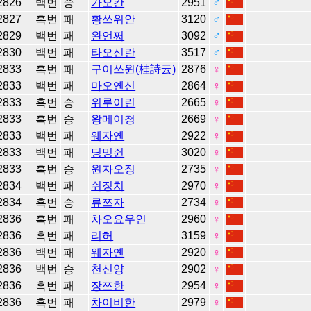
2826
백번
승
가오칸
2951
♂
2827
흑번
패
황쓰위안
3120
♂
2829
백번
패
완언쩌
3092
♂
2830
백번
패
타오신란
3517
♂
2833
흑번
패
구이쓰윈(桂詩云)
2876
♀
2833
백번
패
마오옌신
2864
♀
2833
흑번
승
위루이린
2665
♀
2833
흑번
승
왕메이청
2669
♀
2833
백번
패
웨자옌
2922
♀
2833
백번
패
딩밍쥔
3020
♀
2833
흑번
승
원자오징
2735
♀
2834
백번
패
쉬징치
2970
♀
2834
흑번
승
류쯔자
2734
♀
2836
흑번
패
차오요우인
2960
♀
2836
흑번
패
리허
3159
♀
2836
백번
패
웨자옌
2920
♀
2836
백번
승
천신양
2902
♀
2836
흑번
패
장쯔한
2954
♀
2836
흑번
패
차이비한
2979
♀