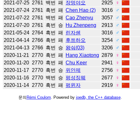
2021-07-25
2761
백번
패
장멍야오
2925
♀
2021-07-24
2761
흑번
패
Chen Hao (2)
3016
♂
2021-07-22
2761
백번
패
Cao Zhenyu
3057
♂
2021-07-20
2761
흑번
승
Hu Zhenpeng
2913
♂
2021-05-24
2764
흑번
패
린자쉔
3016
♂
2021-04-14
2766
흑번
패
후쯔하오
3254
♂
2021-04-13
2766
흑번
승
왕숴(03)
3206
♂
2020-11-21
2770
흑번
패
Hang Xiaotong
2879
♀
2020-11-20
2770
흑번
패
Chu Keer
2941
♀
2020-11-17
2770
흑번
승
위안제
2756
♀
2020-11-16
2770
백번
승
펑성징웨
2677
♀
2020-11-14
2770
흑번
패
펑윈자
2919
♀
문의
Rémi Coulom
. Powered by
joedb, the C++ database
.