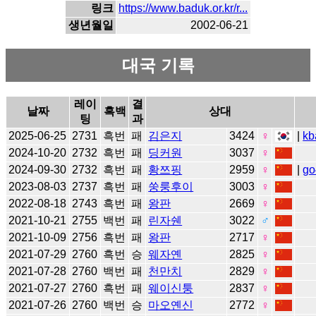
링크
https://www.baduk.or.kr/r...
생년월일
2002-06-21
대국 기록
레이
결
날짜
흑백
상대
팅
과
2025-06-25
2731
흑번
패
김은지
3424
♀
|
kb
2024-10-20
2732
흑번
패
딩커원
3037
♀
2024-09-30
2732
흑번
패
황쯔핑
2959
♀
|
go
2023-08-03
2737
흑번
패
쑹룽후이
3003
♀
2022-08-18
2743
흑번
패
왕판
2669
♀
2021-10-21
2755
백번
패
린자쉔
3022
♂
2021-10-09
2756
흑번
패
왕판
2717
♀
2021-07-29
2760
흑번
승
웨자옌
2825
♀
2021-07-28
2760
백번
패
천만치
2829
♀
2021-07-27
2760
흑번
패
웨이신퉁
2837
♀
2021-07-26
2760
백번
승
마오옌신
2772
♀