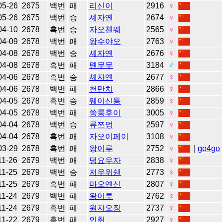
05-26
2675
백번
패
리신이
2916
♀
05-26
2675
백번
승
셰자옌
2674
♀
04-10
2678
흑번
승
자오첸웨
2565
♀
04-09
2678
백번
패
왕수야오
2763
♀
04-08
2678
백번
승
셰자옌
2676
♀
04-08
2678
흑번
패
톈무무
3184
♂
04-06
2678
흑번
승
셰자옌
2677
♀
04-06
2678
백번
패
천만치
2866
♀
04-05
2678
흑번
승
웨이신퉁
2859
♀
04-05
2678
백번
패
쑹룽후이
3005
♀
04-04
2678
백번
승
류쯔멍
2597
♀
04-04
2678
흑번
패
자오이페이
3108
♀
03-29
2678
흑번
패
왕이루
2752
♀
|
go4go
11-26
2679
백번
패
덩요우자
2838
♀
11-25
2679
백번
승
저우위쉔
2773
♀
11-25
2679
흑번
패
마오옌신
2807
♀
11-24
2679
백번
패
왕이루
2762
♀
11-24
2679
흑번
패
원자오징
2737
♀
11-22
2679
흑번
패
인취
2927
♀