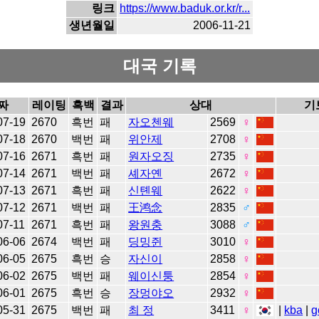
링크
https://www.baduk.or.kr/r...
생년월일
2006-11-21
대국 기록
짜
레이팅
흑백
결과
상대
기
07-19
2670
흑번
패
자오첸웨
2569
♀
07-18
2670
백번
패
위안제
2708
♀
07-16
2671
흑번
패
원자오징
2735
♀
07-14
2671
백번
패
셰자옌
2672
♀
07-13
2671
흑번
패
신톈웨
2622
♀
07-12
2671
백번
패
王鸿念
2835
♂
07-11
2671
흑번
패
왕원충
3088
♂
06-06
2674
백번
패
딩밍쥔
3010
♀
06-05
2675
흑번
승
자신이
2858
♀
06-02
2675
백번
패
웨이신퉁
2854
♀
06-01
2675
흑번
승
장멍야오
2932
♀
05-31
2675
백번
패
최 정
3411
♀
|
kba
|
g