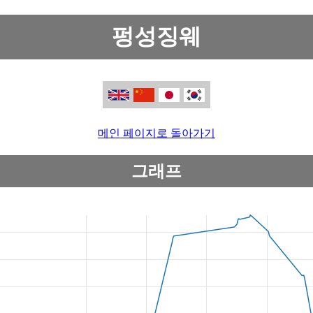
펑성징웨
메인 페이지로 돌아가기
그래프