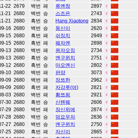
11-22
2679
백번
패
류옌창
2897
♀
11-21
2680
백번
승
스즈은
2743
♀
11-21
2680
흑번
승
Hang Xiaotong
2834
♀
09-16
2680
백번
승
둥신이
2620
♀
09-15
2680
흑번
패
쉬징치
2949
♀
09-15
2680
흑번
패
웨자옌
2898
♀
09-13
2680
백번
패
원자오징
2734
♀
09-13
2680
흑번
승
옌구윈치
2751
♀
09-12
2680
흑번
승
마오옌신
2802
♀
09-10
2680
백번
패
판양
3073
♀
09-09
2680
백번
패
장쯔한
2962
♀
09-09
2680
흑번
패
자강루(여)
2821
♀
08-03
2680
백번
패
황쯔핑
2921
♀
07-30
2680
흑번
승
신톈웨
2606
♀
07-29
2680
백번
패
장신위에
2874
♀
07-28
2680
백번
승
덩요우자
2836
♀
07-27
2680
백번
승
옌구윈치
2750
♀
07-25
2680
흑번
패
자신이
2865
♀