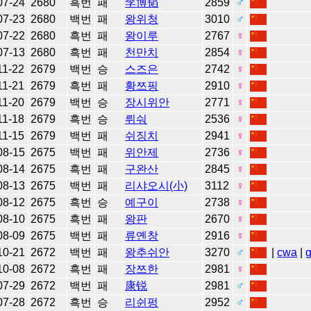
07-24
2680
흑번
패
李博韬
2859
♂
07-23
2680
백번
패
왕위청
3010
♂
07-22
2680
흑번
패
왕이루
2767
♀
07-13
2680
흑번
패
천만치
2854
♀
11-22
2679
백번
승
스즈은
2742
♀
11-21
2679
흑번
패
황쯔핑
2910
♀
11-20
2679
백번
승
장시위안
2771
♀
11-18
2679
흑번
승
뤼숴
2536
♀
11-15
2679
백번
패
쉬징치
2941
♀
08-15
2675
백번
패
위안제
2736
♀
08-14
2675
흑번
패
구완산
2845
♀
08-13
2675
백번
패
리샤오시(小)
3112
♀
08-12
2675
흑번
승
예구이
2738
♀
08-10
2675
흑번
패
왕판
2670
♀
08-09
2675
백번
패
류옌창
2916
♀
10-21
2672
백번
패
왕추쉬안
3270
♂
|
cwa
|
10-08
2672
흑번
패
장쯔한
2981
♀
07-29
2672
백번
패
康锐
2981
♂
07-28
2672
흑번
승
리쉰펑
2952
♂