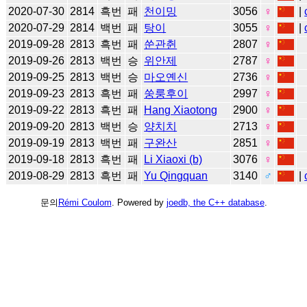
2020-07-30
2814
흑번
패
천이밍
3056
♀
|
2020-07-29
2814
백번
패
탕이
3055
♀
|
2019-09-28
2813
흑번
패
쑨관췬
2807
♀
2019-09-26
2813
백번
승
위안제
2787
♀
2019-09-25
2813
백번
승
마오옌신
2736
♀
2019-09-23
2813
흑번
패
쑹룽후이
2997
♀
2019-09-22
2813
흑번
패
Hang Xiaotong
2900
♀
2019-09-20
2813
백번
승
양치치
2713
♀
2019-09-19
2813
백번
패
구완산
2851
♀
2019-09-18
2813
흑번
패
Li Xiaoxi (b)
3076
♀
2019-08-29
2813
흑번
패
Yu Qingquan
3140
♂
|
문의
Rémi Coulom
. Powered by
joedb, the C++ database
.