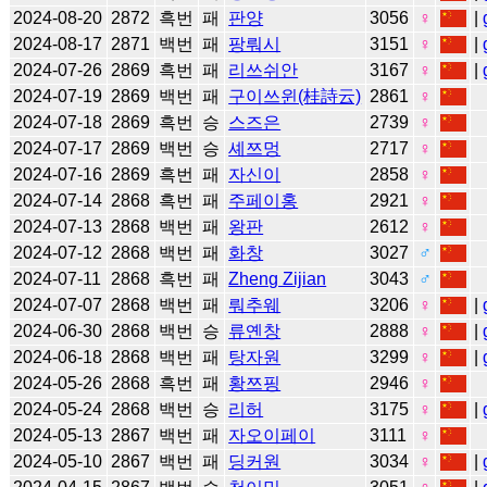
2024-08-20
2872
흑번
패
판양
3056
♀
|
2024-08-17
2871
백번
패
팡뤄시
3151
♀
|
2024-07-26
2869
흑번
패
리쓰쉬안
3167
♀
|
2024-07-19
2869
백번
패
구이쓰윈(桂詩云)
2861
♀
2024-07-18
2869
흑번
승
스즈은
2739
♀
2024-07-17
2869
백번
승
셰쯔멍
2717
♀
2024-07-16
2869
흑번
패
자신이
2858
♀
2024-07-14
2868
흑번
패
주페이홍
2921
♀
2024-07-13
2868
백번
패
왕판
2612
♀
2024-07-12
2868
백번
패
화창
3027
♂
2024-07-11
2868
흑번
패
Zheng Zijian
3043
♂
2024-07-07
2868
백번
패
뤄추웨
3206
♀
|
2024-06-30
2868
백번
승
류옌창
2888
♀
|
2024-06-18
2868
백번
패
탕자원
3299
♀
|
2024-05-26
2868
흑번
패
황쯔핑
2946
♀
2024-05-24
2868
백번
승
리허
3175
♀
|
2024-05-13
2867
백번
패
자오이페이
3111
♀
2024-05-10
2867
백번
패
딩커원
3034
♀
|