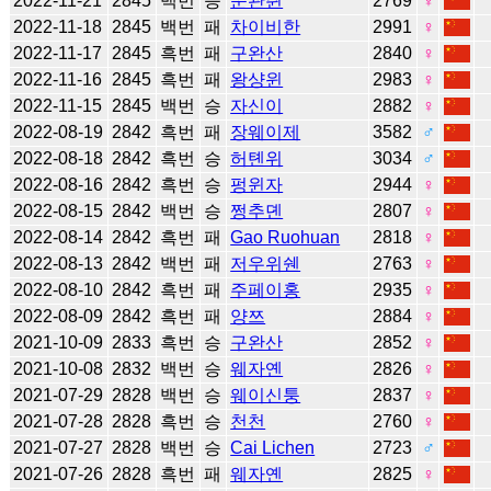
2022-11-21
2845
백번
승
쑨관췬
2769
♀
2022-11-18
2845
백번
패
차이비한
2991
♀
2022-11-17
2845
흑번
패
구완산
2840
♀
2022-11-16
2845
흑번
패
왕샹윈
2983
♀
2022-11-15
2845
백번
승
자신이
2882
♀
2022-08-19
2842
흑번
패
장웨이제
3582
♂
2022-08-18
2842
흑번
승
허톈위
3034
♂
2022-08-16
2842
흑번
승
펑윈자
2944
♀
2022-08-15
2842
백번
승
쩡추뎬
2807
♀
2022-08-14
2842
흑번
패
Gao Ruohuan
2818
♀
2022-08-13
2842
백번
패
저우위쉔
2763
♀
2022-08-10
2842
흑번
패
주페이홍
2935
♀
2022-08-09
2842
흑번
패
양쯔
2884
♀
2021-10-09
2833
흑번
승
구완산
2852
♀
2021-10-08
2832
백번
승
웨자옌
2826
♀
2021-07-29
2828
백번
승
웨이신퉁
2837
♀
2021-07-28
2828
흑번
승
천천
2760
♀
2021-07-27
2828
백번
승
Cai Lichen
2723
♂
2021-07-26
2828
흑번
패
웨자옌
2825
♀