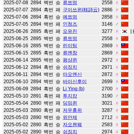
2025-07-08
2894
백번
승
류쯔멍
2558
♀
2025-07-07
2894
흑번
패
구이쓰윈(桂詩云)
2886
♀
2025-07-06
2894
흑번
승
예쯔멍
2858
♀
2025-07-05
2894
백번
패
인청즈
3146
♂
2025-06-26
2895
흑번
패
오유진
3277
♀
|
2025-06-25
2895
백번
승
류쯔멍
2558
♀
2025-06-16
2895
백번
승
린이팅
2869
♀
2025-06-15
2895
흑번
승
류옌창
2869
♀
2025-06-14
2895
백번
승
왕샹윈
2972
♀
2025-06-12
2894
흑번
승
쉬징치
2971
♀
2025-06-11
2894
백번
승
마오옌신
2872
♀
2025-06-10
2894
백번
승
바이신후이
2699
♀
2025-06-09
2894
흑번
승
Li Ying (b)
2700
♀
2025-05-10
2891
흑번
패
투지캉
3190
♂
2025-05-04
2890
백번
패
딩밍쥔
3021
♀
2025-05-03
2890
흑번
패
저우훙위
3287
♀
2025-05-03
2890
백번
승
위안제
2712
♀
2025-05-02
2890
흑번
승
자오첸웨
2583
♀
2025-05-02
2890
백번
승
쉬징치
2974
♀