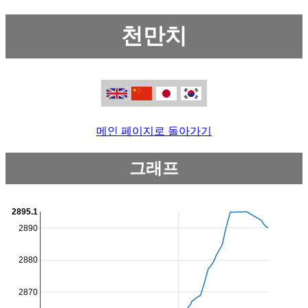
천만치
메인 페이지로 돌아가기
그래프
2895.1
2890
2880
2870