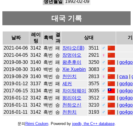
생년월일
1992-02-09
대국 기록
레이
결
날짜
흑백
상대
기
팅
과
2021-04-06
3142
흑번
패
장타오(濤)
3511
♂
2021-04-05
3142
흑번
승
장멍야오
2921
♀
2019-08-30
3140
흑번
패
왕춘후이
3250
♂
|
go4go
2019-08-30
3140
백번
승
Xie Xuebin
3083
♂
2019-08-29
3140
백번
승
천만치
2813
♀
|
cwa
|
2019-01-12
3137
흑번
패
셰커
3575
♂
|
go4go
2017-06-15
3134
흑번
패
차이텅웨이
3035
♂
|
go4go
2016-01-12
3142
흑번
패
펑리야오
3512
♂
|
go4go
2016-01-11
3142
백번
승
천하오신
3210
♂
|
go4go
2016-01-11
3142
흑번
승
천한치
3193
♂
|
go4go
문의
Rémi Coulom
. Powered by
joedb, the C++ database
.