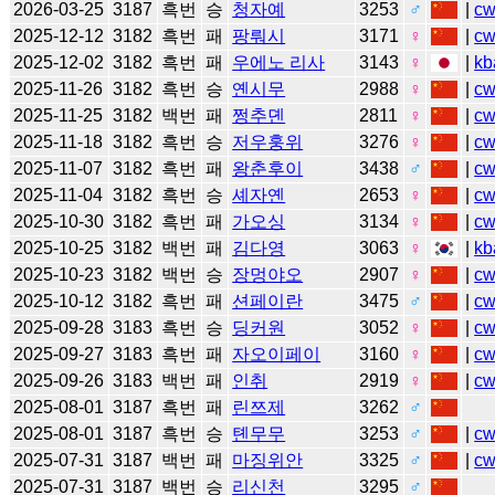
2026-03-25
3187
흑번
승
청자예
3253
♂
|
c
2025-12-12
3182
흑번
패
팡뤄시
3171
♀
|
c
2025-12-02
3182
흑번
패
우에노 리사
3143
♀
|
kb
2025-11-26
3182
흑번
승
옌시무
2988
♀
|
c
2025-11-25
3182
백번
패
쩡추뎬
2811
♀
|
c
2025-11-18
3182
흑번
승
저우훙위
3276
♀
|
c
2025-11-07
3182
흑번
패
왕춘후이
3438
♂
|
c
2025-11-04
3182
흑번
승
셰자옌
2653
♀
|
c
2025-10-30
3182
흑번
패
가오싱
3134
♀
|
c
2025-10-25
3182
백번
패
김다영
3063
♀
|
kb
2025-10-23
3182
백번
승
장멍야오
2907
♀
|
c
2025-10-12
3182
흑번
패
션페이란
3475
♂
|
c
2025-09-28
3183
흑번
승
딩커원
3052
♀
|
c
2025-09-27
3183
흑번
패
자오이페이
3160
♀
|
c
2025-09-26
3183
백번
패
인취
2919
♀
|
c
2025-08-01
3187
흑번
패
린쯔제
3262
♂
2025-08-01
3187
흑번
승
톈무무
3253
♂
|
c
2025-07-31
3187
백번
패
마징위안
3325
♂
|
c
2025-07-31
3187
백번
승
리신천
3295
♂