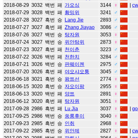
2018-08-29
3032
백번
패
가오싱
3144
♀
|
c
2018-07-29
3028
백번
패
황밍위
3241
♂
2018-07-28
3027
흑번
승
Lang Jie
2893
♂
2018-07-27
3027
흑번
패
Zhang Jiayao
3086
♂
2018-07-26
3027
백번
승
탕자원
3053
♀
2018-07-24
3027
백번
승
위안탕위
2873
♀
2018-07-23
3027
흑번
패
천이춘
3223
♂
2018-07-22
3026
백번
패
천한치
3284
♂
2018-07-21
3026
백번
승
판웨이젠
2975
♂
2018-07-20
3026
흑번
패
야오샤오퉁
3045
♂
2018-06-18
3021
흑번
승
왕쯔선
2774
♀
2018-06-15
3020
흑번
승
자오이팡
2955
♀
2018-06-13
3020
백번
패
양쯔
2891
♀
2018-06-12
3020
흑번
패
탕자원
3051
♀
2017-09-28
2986
흑번
패
Lu Jia
3037
♀
|
go
2017-09-25
2986
백번
승
쑹룽후이
3040
♀
2017-09-23
2985
흑번
승
인취
2968
♀
2017-09-22
2985
흑번
승
위안제
2827
♀
|
c