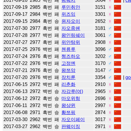
2017-09-20
2985
백번
패
팡뤄시
3064
♀
|
c
2017-09-19
2985
흑번
패
루민취안
3151
♀
2017-09-17
2984
백번
패
위즈잉
3301
♀
2017-09-15
2984
흑번
승
원자오이
2652
♀
2017-07-30
2977
흑번
패
자오중쉔
3181
♂
2017-07-28
2977
백번
패
왕인링쉐이
3061
♂
2017-07-27
2977
흑번
패
위안탕위
2908
♀
2017-07-25
2976
백번
패
첸류루
3096
♂
2017-07-24
2976
흑번
패
쩡즈하오
3202
♂
2017-07-22
2976
백번
패
고정옌
3170
♂
2017-07-21
2976
흑번
승
왕쯔앙
3147
♂
2017-07-20
2976
백번
패
장치룬
3354
♂
|
go
2017-06-15
2972
백번
패
리춘화
2910
♀
2017-06-13
2972
백번
승
자강루(여)
2965
♀
2017-06-12
2972
흑번
승
마오위헝
2696
♀
2017-06-11
2972
백번
승
왕샹윈
2997
♀
2017-06-08
2971
흑번
승
황쯔핑
2874
♀
2017-03-30
2962
백번
패
자오이페이
3017
♀
2017-03-27
2962
백번
승
판웨이징
2971
♀