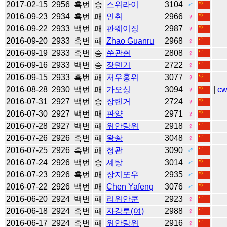
2017-02-15
2956
흑번
승
스위라이
3104
♂
2016-09-23
2934
흑번
패
인취
2966
♀
2016-09-22
2933
백번
패
판웨이징
2987
♀
2016-09-20
2933
흑번
패
Zhao Guanru
2968
♀
2016-09-19
2933
흑번
승
쑨관췬
2808
♀
2016-09-16
2933
백번
승
장톈거
2722
♀
2016-09-15
2933
흑번
패
저우훙위
3077
♀
2016-08-28
2930
백번
패
가오싱
3094
♀
|
c
2016-07-31
2927
백번
승
장톈거
2724
♀
2016-07-30
2927
백번
패
판양
2971
♀
2016-07-28
2927
백번
패
위안탕위
2918
♀
2016-07-26
2926
흑번
패
왕솽
3048
♀
2016-07-25
2926
흑번
패
청관
3090
♂
2016-07-24
2926
백번
승
셰탕
3014
♂
2016-07-23
2926
흑번
패
장지또우
2935
♂
2016-07-22
2926
백번
패
Chen Yafeng
3076
♂
2016-06-20
2924
백번
패
리위안쿤
2923
♀
2016-06-18
2924
흑번
패
자강루(여)
2988
♀
2016-06-17
2924
흑번
패
위안탕위
2916
♀