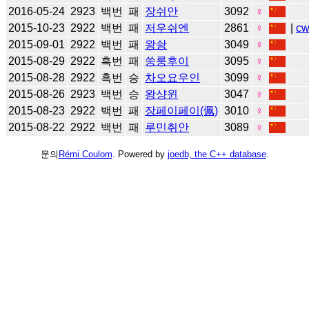
2016-05-24
2923
백번
패
장쉬안
3092
♀
2015-10-23
2922
백번
패
저우쉬엔
2861
♀
|
c
2015-09-01
2922
백번
패
왕솽
3049
♀
2015-08-29
2922
흑번
패
쑹룽후이
3095
♀
2015-08-28
2922
흑번
승
차오요우인
3099
♀
2015-08-26
2923
백번
승
왕샹윈
3047
♀
2015-08-23
2922
백번
패
장페이페이(佩)
3010
♀
2015-08-22
2922
백번
패
루민취안
3089
♀
문의
Rémi Coulom
. Powered by
joedb, the C++ database
.