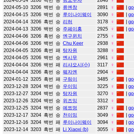
2024-05-14
3206
백번
승
덩요우자
2848
♀
2024-05-10
3206
백번
승
류옌창
2891
♀
|
go
2024-04-15
3206
백번
승
루이나이웨이
3090
♀
|
go
2024-04-14
3206
흑번
승
리허
3178
♀
|
go
2024-04-13
3206
백번
승
주페이홍
2925
♀
|
go
2024-04-06
3206
흑번
승
옌구윈치
2755
♀
2024-04-06
3206
백번
승
Chu Keer
2938
♀
2024-04-05
3206
흑번
패
탕자원
3288
♀
2024-04-05
3206
백번
승
옌시무
2961
♀
2024-04-04
3206
백번
패
리샤오시(小)
3117
♀
2024-04-04
3206
흑번
승
웨자옌
2904
♀
2024-01-12
3205
흑번
패
구링이
3485
♂
|
go
2023-12-28
3204
백번
승
우이밍
3225
♀
|
go
2023-12-27
3204
백번
승
탕자원
3270
♀
|
go
2023-12-26
3204
백번
승
위즈잉
3312
♀
2023-12-25
3204
백번
승
예쯔멍
2837
♀
|
go
2023-12-17
3204
흑번
승
천이밍
3049
♀
|
go
2023-12-16
3204
백번
패
루이나이웨이
3094
♀
|
go
2023-12-14
3203
흑번
패
Li Xiaoxi (b)
3055
♀
|
go