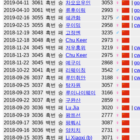
2019-04-11
3061
흑번
승
차오요우인
3053
♀
|
go
2019-04-10
3061
백번
승
류후이링
2993
♀
|
go
2019-02-16
3055
흑번
패
쉐관화
3275
♂
|
c
2019-02-15
3055
흑번
승
우이밍
2958
♀
|
c
2018-12-19
3048
흑번
패
고정옌
3235
♂
2018-12-18
3048
흑번
승
Chu Keer
2973
♀
2018-11-24
3045
백번
패
저우훙위
3219
♀
|
c
2018-11-23
3045
흑번
승
Chu Keer
2975
♀
|
c
2018-11-22
3045
백번
승
예구이
2868
♀
|
go
2018-10-22
3041
흑번
패
리웨이칭
3542
♂
|
c
2018-09-26
3037
흑번
패
루민취안
3188
♀
|
c
2018-09-25
3037
흑번
승
탕자원
3057
♀
2018-09-23
3037
백번
승
루이나이웨이
3166
♀
2018-09-22
3037
흑번
승
구완산
2859
♀
2018-09-20
3036
백번
패
Lu Jia
3020
♀
|
c
2018-09-19
3036
흑번
승
왕쯔선
2777
♀
2018-09-17
3036
백번
승
팡뤄시
3087
♀
2018-09-16
3036
백번
승
양치치
2731
♀
2018-09-15
3035
흑번
패
Li Xiaoxi (b)
3071
♀