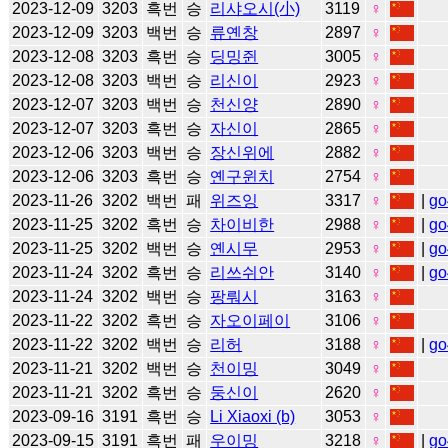
2023-12-09
3203
흑번
승
리샤오시(小)
3119
♀
2023-12-09
3203
백번
승
류옌창
2897
♀
2023-12-08
3203
흑번
승
딩밍쥔
3005
♀
2023-12-08
3203
백번
승
리신이
2923
♀
2023-12-07
3203
백번
승
천신양
2890
♀
2023-12-07
3203
흑번
승
자신이
2865
♀
2023-12-06
3203
백번
승
장신위에
2882
♀
2023-12-06
3203
흑번
승
옌구윈치
2754
♀
2023-11-26
3202
백번
패
위즈잉
3317
♀
|
go
2023-11-25
3202
흑번
승
차이비한
2988
♀
|
go
2023-11-25
3202
백번
승
옌시무
2953
♀
|
go
2023-11-24
3202
흑번
승
리쓰쉬안
3140
♀
|
go
2023-11-24
3202
백번
승
팡뤄시
3163
♀
2023-11-22
3202
흑번
승
자오이페이
3106
♀
2023-11-22
3202
백번
승
리허
3188
♀
|
go
2023-11-21
3202
백번
승
천이밍
3049
♀
2023-11-21
3202
흑번
승
둥신이
2620
♀
2023-09-16
3191
흑번
승
Li Xiaoxi (b)
3053
♀
2023-09-15
3191
흑번
패
우이밍
3218
♀
|
go