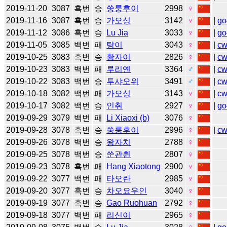
2019-11-20
3087
흑번
승
쑹룽후이
2998
♀
2019-11-16
3087
흑번
승
가오싱
3142
♀
|
go
2019-11-12
3086
흑번
승
Lu Jia
3033
♀
|
go
2019-11-05
3085
백번
패
탕이
3043
♀
|
c
2019-10-25
3083
흑번
승
황자이
2826
♀
|
c
2019-10-23
3083
백번
패
루리옌
3364
♂
|
c
2019-10-22
3083
백번
승
투샤오위
3491
♂
|
c
2019-10-18
3082
백번
패
가오싱
3143
♀
|
c
2019-10-17
3082
백번
승
인취
2927
♀
|
go
2019-09-29
3079
백번
패
Li Xiaoxi (b)
3076
♀
2019-09-28
3078
흑번
승
쑹룽후이
2996
♀
|
c
2019-09-26
3078
백번
승
왕자치
2788
♀
2019-09-25
3078
백번
승
쑨관췬
2807
♀
2019-09-23
3078
흑번
패
Hang Xiaotong
2900
♀
2019-09-22
3077
백번
패
타오란
2985
♀
2019-09-20
3077
흑번
승
차오요우인
3040
♀
2019-09-19
3077
흑번
승
Gao Ruohuan
2792
♀
2019-09-18
3077
백번
패
리신이
2965
♀