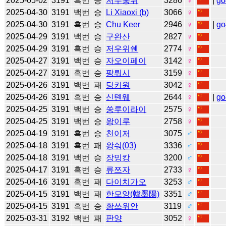
2025-05-02
3191
흑번
승
저우훙위
3286
♀
|
go
2025-04-30
3191
백번
승
Li Xiaoxi (b)
3066
♀
2025-04-30
3191
흑번
승
Chu Keer
2946
♀
|
go
2025-04-29
3191
백번
승
구완산
2827
♀
2025-04-29
3191
흑번
승
저우위쉔
2774
♀
2025-04-27
3191
백번
승
자오이페이
3142
♀
2025-04-27
3191
흑번
승
팡뤄시
3159
♀
2025-04-26
3191
백번
패
딩커원
3042
♀
2025-04-26
3191
흑번
승
신톈웨
2644
♀
|
go
2025-04-25
3191
백번
승
쑹루이라이
2575
♀
2025-04-25
3191
백번
승
왕이루
2758
♀
2025-04-19
3191
흑번
승
천이저
3075
♂
2025-04-18
3191
흑번
패
왕숴(03)
3336
♂
2025-04-18
3191
백번
승
장밍캉
3200
♂
2025-04-17
3191
흑번
승
류쯔자
2733
♀
2025-04-16
3191
흑번
패
다이치가오
3253
♂
2025-04-15
3191
백번
패
한모양(韓墨陽)
3351
♂
2025-04-15
3191
흑번
승
황쓰위안
3119
♂
2025-03-31
3192
백번
패
판양
3052
♀