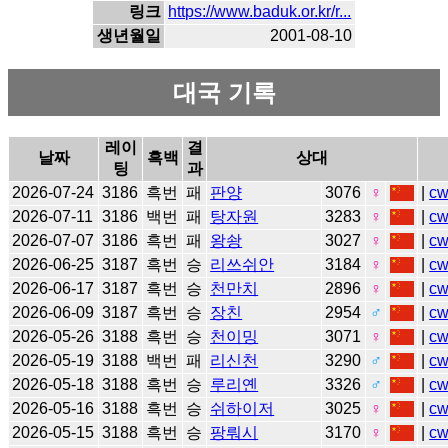
링크
https://www.baduk.or.kr/r...
생년월일
2001-08-10
대국 기록
레이
결
날짜
흑백
상대
팅
과
2026-07-24
3186
흑번
패
판양
3076
♀
|
c
2026-07-11
3186
백번
패
탕자원
3283
♀
|
c
2026-07-07
3186
흑번
패
왕솽
3027
♀
|
c
2026-06-25
3187
흑번
승
리쓰쉬안
3184
♀
|
c
2026-06-17
3187
흑번
승
천만치
2896
♀
|
c
2026-06-09
3187
흑번
승
장친
2954
♂
|
c
2026-05-26
3188
흑번
승
천이밍
3071
♀
|
c
2026-05-19
3188
백번
패
리신천
3290
♂
|
c
2026-05-18
3188
흑번
승
루리옌
3326
♂
|
c
2026-05-16
3188
흑번
승
쉬하이저
3025
♀
|
c
2026-05-15
3188
흑번
승
팡뤄시
3170
♀
|
c