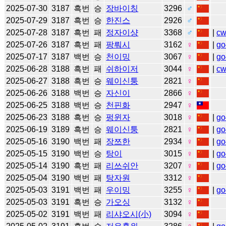
2025-07-30
3187
흑번
승
장바이칭
3296
♂
2025-07-29
3187
흑번
승
한진스
2926
♂
2025-07-28
3187
흑번
패
정자이샹
3368
♂
|
c
2025-07-26
3187
흑번
패
팡뤄시
3162
♀
|
go
2025-07-17
3187
백번
승
천이밍
3067
♀
|
go
2025-06-28
3188
흑번
패
쉬하이저
3044
♀
|
c
2025-06-27
3188
흑번
승
웨이신퉁
2821
♀
2025-06-26
3188
백번
승
자신이
2866
♀
2025-06-25
3188
백번
승
천핀화
2947
♀
2025-06-23
3188
흑번
승
펑윈자
3018
♀
|
go
2025-06-19
3189
흑번
승
웨이신퉁
2821
♀
|
go
2025-05-16
3190
백번
패
장쯔한
2934
♀
|
go
2025-05-15
3190
백번
승
탕이
3015
♀
|
go
2025-05-14
3190
흑번
패
리쓰쉬안
3207
♀
|
go
2025-05-04
3190
백번
패
탕자원
3312
♀
2025-05-03
3191
백번
패
우이밍
3255
♀
|
go
2025-05-03
3191
흑번
승
가오싱
3132
♀
2025-05-02
3191
백번
패
리샤오시(小)
3094
♀