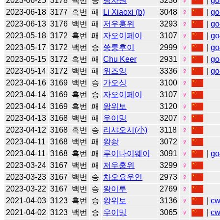
2023-06-25
3178
백번
승
탕자원
3236
♀
|
go
2023-06-18
3177
흑번
패
Li Xiaoxi (b)
3048
♀
|
go
2023-06-13
3176
백번
패
저우훙위
3293
♀
|
go
2023-05-18
3172
흑번
패
자오이페이
3107
♀
|
go
2023-05-17
3172
백번
승
쑹룽후이
2999
♀
|
go
2023-05-15
3172
흑번
패
Chu Keer
2931
♀
|
go
2023-05-14
3172
백번
패
위즈잉
3336
♀
|
go
2023-04-16
3169
백번
승
가오싱
3100
♀
2023-04-14
3169
흑번
승
자오이페이
3107
♀
2023-04-14
3169
흑번
패
왕위보
3120
♀
2023-04-13
3168
백번
패
우이밍
3207
♀
2023-04-12
3168
흑번
승
리샤오시(小)
3118
♀
2023-04-11
3168
백번
패
왕솽
3072
♀
2023-04-11
3168
흑번
패
루이나이웨이
3091
♀
|
go
2023-03-24
3167
백번
패
저우훙위
3299
♀
2023-03-23
3167
백번
승
차오요우인
2973
♀
2023-03-22
3167
백번
승
왕이루
2769
♀
2021-04-03
3123
흑번
승
왕위보
3136
♀
|
c
2021-04-02
3123
백번
승
우이밍
3065
♀
|
c