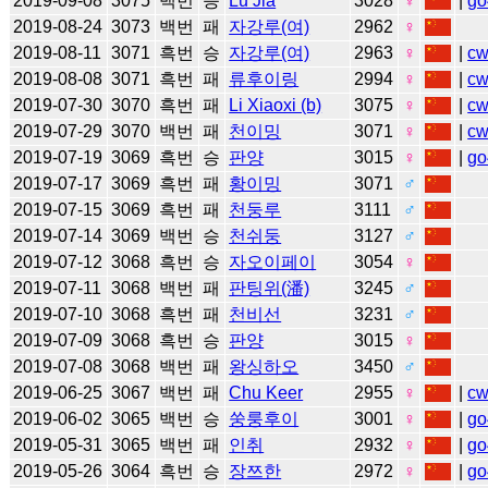
2019-09-08
3075
백번
승
Lu Jia
3028
♀
|
go
2019-08-24
3073
백번
패
자강루(여)
2962
♀
2019-08-11
3071
흑번
승
자강루(여)
2963
♀
|
c
2019-08-08
3071
흑번
패
류후이링
2994
♀
|
c
2019-07-30
3070
흑번
패
Li Xiaoxi (b)
3075
♀
|
c
2019-07-29
3070
백번
패
천이밍
3071
♀
|
c
2019-07-19
3069
흑번
승
판양
3015
♀
|
go
2019-07-17
3069
흑번
패
황이밍
3071
♂
2019-07-15
3069
흑번
패
천둥루
3111
♂
2019-07-14
3069
백번
승
천쉬둥
3127
♂
2019-07-12
3068
흑번
승
자오이페이
3054
♀
2019-07-11
3068
백번
패
판팅위(潘)
3245
♂
2019-07-10
3068
흑번
패
천비선
3231
♂
2019-07-09
3068
흑번
승
판양
3015
♀
2019-07-08
3068
백번
패
왕싱하오
3450
♂
2019-06-25
3067
백번
패
Chu Keer
2955
♀
|
c
2019-06-02
3065
백번
승
쑹룽후이
3001
♀
|
go
2019-05-31
3065
백번
패
인취
2932
♀
|
go
2019-05-26
3064
흑번
승
장쯔한
2972
♀
|
go