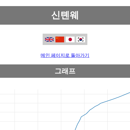
신톈웨
메인 페이지로 돌아가기
그래프