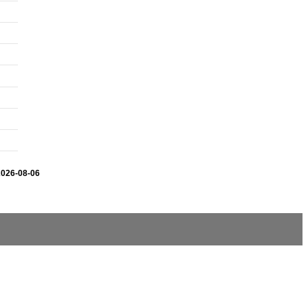
2026-08-06