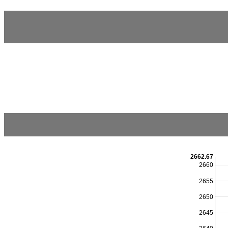
2662.67
2660
2655
2650
2645