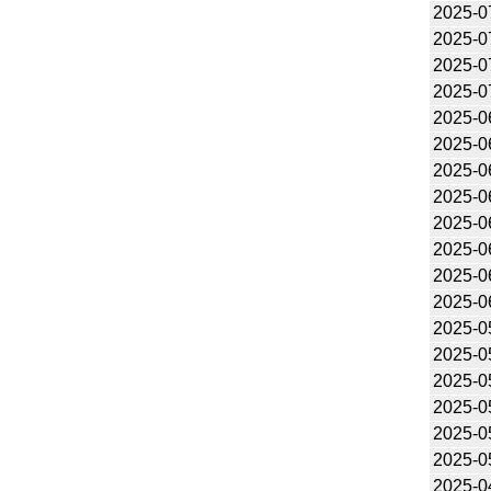
2025-0
2025-0
2025-0
2025-0
2025-0
2025-0
2025-0
2025-0
2025-0
2025-0
2025-0
2025-0
2025-0
2025-0
2025-0
2025-0
2025-0
2025-0
2025-0