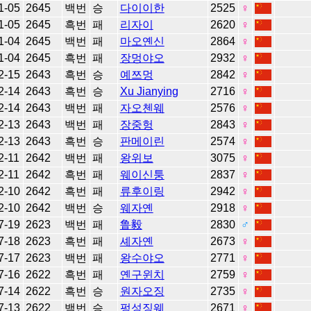
1-05
2645
백번
승
다이이한
2525
♀
1-05
2645
흑번
패
리자이
2620
♀
1-04
2645
백번
패
마오옌신
2864
♀
1-04
2645
흑번
패
장멍야오
2932
♀
2-15
2643
흑번
승
예쯔멍
2842
♀
2-14
2643
흑번
승
Xu Jianying
2716
♀
2-14
2643
백번
패
자오첸웨
2576
♀
2-13
2643
백번
패
장중헝
2843
♀
2-13
2643
흑번
승
판메이린
2574
♀
2-11
2642
백번
패
왕위보
3075
♀
2-11
2642
흑번
패
웨이신퉁
2837
♀
2-10
2642
흑번
패
류후이링
2942
♀
2-10
2642
백번
승
웨자옌
2918
♀
7-19
2623
백번
패
鲁毅
2830
♂
7-18
2623
흑번
패
셰자옌
2673
♀
7-17
2623
백번
패
왕수야오
2771
♀
7-16
2622
흑번
패
옌구윈치
2759
♀
7-14
2622
흑번
승
원자오징
2735
♀
7-13
2622
백번
승
펑성징웨
2671
♀