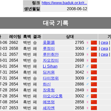
링크
https://www.baduk.or.kr/r...
생년월일
2008-06-12
대국 기록
짜
레이팅
흑백
결과
상대
8-06
2662
백번
승
吴新源
2795
♀
|
cwa
|
2-03
2658
흑번
패
루정이
3063
♂
|
cwa
|
2-11
2657
백번
패
루민취안
3209
♀
|
cwa
|
8-01
2654
백번
승
자오캉이
2698
♀
8-01
2654
백번
패
Li Sihan
2917
♂
7-31
2654
흑번
패
딩커원
3042
♀
7-31
2654
백번
승
다이껑위
3009
♂
7-29
2654
백번
패
하신
2886
♂
7-28
2654
흑번
패
장중헝
2849
♀
7-28
2654
백번
패
야오샤오퉁
3002
♂
7-08
2654
흑번
패
예쯔멍
2858
♀
7-07
2653
백번
패
셰자옌
2658
♀