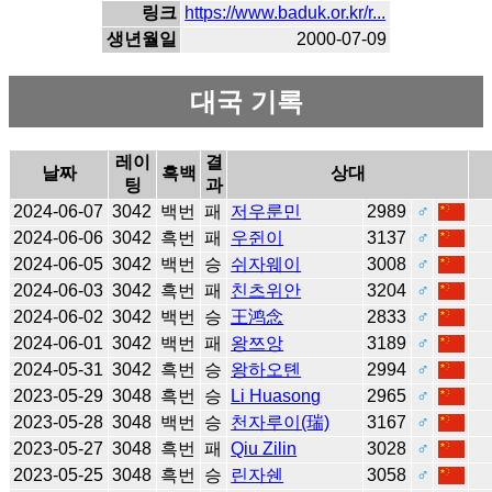
링크
https://www.baduk.or.kr/r...
생년월일
2000-07-09
대국 기록
레이
결
날짜
흑백
상대
팅
과
2024-06-07
3042
백번
패
저우룬민
2989
♂
2024-06-06
3042
흑번
패
우쥔이
3137
♂
2024-06-05
3042
백번
승
쉬자웨이
3008
♂
2024-06-03
3042
흑번
패
친츠위안
3204
♂
2024-06-02
3042
백번
승
王鸿念
2833
♂
2024-06-01
3042
백번
패
왕쯔앙
3189
♂
2024-05-31
3042
흑번
승
왕하오톈
2994
♂
2023-05-29
3048
흑번
승
Li Huasong
2965
♂
2023-05-28
3048
백번
승
천자루이(瑞)
3167
♂
2023-05-27
3048
흑번
패
Qiu Zilin
3028
♂
2023-05-25
3048
흑번
승
린자쉔
3058
♂