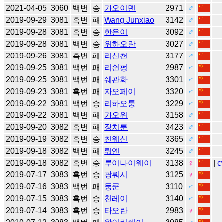
2021-04-05
3060
백번
승
가오이뎬
2971
♂
2019-09-29
3081
흑번
패
Wang Junxiao
3142
♂
2019-09-28
3081
흑번
승
한은이
3092
♂
2019-09-28
3081
백번
승
위하오란
3027
♂
2019-09-26
3081
흑번
패
리신천
3177
♂
2019-09-25
3081
백번
패
리쉰펑
2987
♂
2019-09-25
3081
백번
패
쉐관화
3301
♂
2019-09-23
3081
흑번
패
자오페이
3320
♂
2019-09-22
3081
백번
승
리하오퉁
3229
♂
2019-09-22
3081
백번
패
가오위
3158
♂
2019-09-20
3082
흑번
패
장치룬
3423
♂
2019-09-19
3082
흑번
승
친웨신
3365
♂
2019-09-18
3082
백번
패
뤄옌
3245
♂
2019-09-18
3082
흑번
승
루이나이웨이
3138
♀
|
c
2019-07-17
3083
흑번
승
팡뤄시
3125
♀
2019-07-16
3083
백번
패
둥쿤
3110
♂
2019-07-15
3083
흑번
승
천레이
3140
♂
2019-07-14
3083
흑번
승
타오란
2983
♀