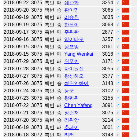
2018-09-22
3075
흑번
패
쉐관화
3254
♂
2018-09-20
3075
백번
승
황이밍
3065
♂
2018-09-19
3075
백번
패
리슈촨
3035
♂
2018-09-19
3075
흑번
승
한은이
3068
♂
2018-09-17
3075
흑번
패
주위촨
2877
♂
2018-09-16
3075
백번
패
잉이타오
3257
♂
2018-09-15
3075
백번
승
왕쯔앙
3161
♂
2018-09-15
3075
흑번
패
Yang Wenkai
3016
♂
2018-07-29
3075
흑번
패
위푸린
3171
♂
2018-07-28
3075
백번
승
차이원신
3055
♂
2018-07-27
3075
흑번
패
왕싱하오
3377
♂
2018-07-26
3075
백번
승
쩡위안하이
3148
♂
2018-07-24
3075
흑번
승
둥쿤
3102
♂
2018-07-23
3075
흑번
승
왕쩌위
3155
♂
2018-07-22
3075
백번
패
Chen Yafeng
3091
♂
2018-07-21
3075
백번
승
장쥔저
3075
♂
2018-07-20
3075
흑번
승
리위앙
3214
♂
2018-06-19
3073
흑번
패
추페이
3001
♂
2018-06-18
3072
흑번
패
리러
3148
♂