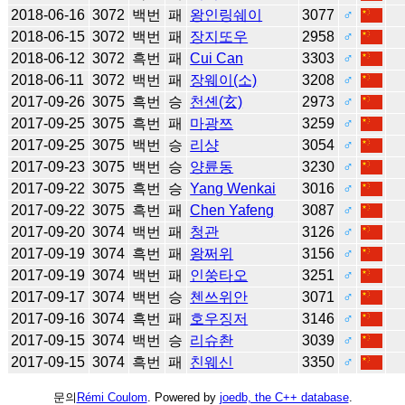
2018-06-16
3072
백번
패
왕인링쉐이
3077
♂
2018-06-15
3072
백번
패
장지또우
2958
♂
2018-06-12
3072
흑번
패
Cui Can
3303
♂
2018-06-11
3072
백번
패
장웨이(소)
3208
♂
2017-09-26
3075
흑번
승
천셴(玄)
2973
♂
2017-09-25
3075
흑번
패
마광쯔
3259
♂
2017-09-25
3075
백번
승
리샹
3054
♂
2017-09-23
3075
백번
승
양륜동
3230
♂
2017-09-22
3075
흑번
승
Yang Wenkai
3016
♂
2017-09-22
3075
흑번
패
Chen Yafeng
3087
♂
2017-09-20
3074
백번
패
청관
3126
♂
2017-09-19
3074
흑번
패
왕쩌위
3156
♂
2017-09-19
3074
백번
패
인쑹타오
3251
♂
2017-09-17
3074
백번
승
첸쓰위안
3071
♂
2017-09-16
3074
흑번
패
호우징저
3146
♂
2017-09-15
3074
백번
승
리슈촨
3039
♂
2017-09-15
3074
흑번
패
친웨신
3350
♂
문의
Rémi Coulom
. Powered by
joedb, the C++ database
.