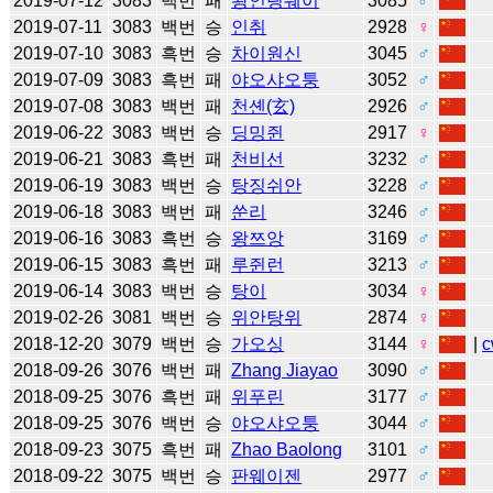
2019-07-12
3083
백번
패
왕인링쉐이
3085
♂
2019-07-11
3083
백번
승
인취
2928
♀
2019-07-10
3083
흑번
승
차이원신
3045
♂
2019-07-09
3083
흑번
패
야오샤오퉁
3052
♂
2019-07-08
3083
백번
패
천셴(玄)
2926
♂
2019-06-22
3083
백번
승
딩밍쥔
2917
♀
2019-06-21
3083
흑번
패
천비선
3232
♂
2019-06-19
3083
백번
승
탕징쉬안
3228
♂
2019-06-18
3083
백번
패
쑨리
3246
♂
2019-06-16
3083
흑번
승
왕쯔앙
3169
♂
2019-06-15
3083
흑번
패
루쥔런
3213
♂
2019-06-14
3083
백번
승
탕이
3034
♀
2019-02-26
3081
백번
승
위안탕위
2874
♀
2018-12-20
3079
백번
승
가오싱
3144
♀
|
c
2018-09-26
3076
백번
패
Zhang Jiayao
3090
♂
2018-09-25
3076
흑번
패
위푸린
3177
♂
2018-09-25
3076
백번
승
야오샤오퉁
3044
♂
2018-09-23
3075
흑번
패
Zhao Baolong
3101
♂
2018-09-22
3075
백번
승
판웨이젠
2977
♂