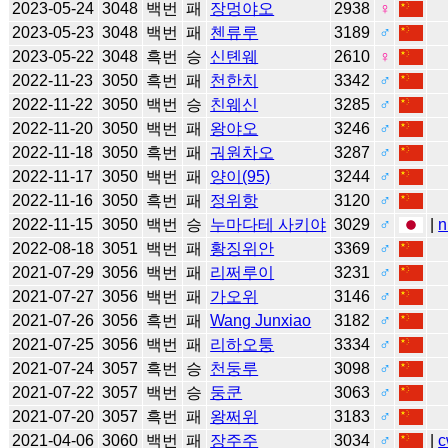
2023-05-24
3048
백번
패
장멍야오
2938
♀
2023-05-23
3048
백번
패
첸류루
3189
♂
2023-05-22
3048
흑번
승
신톈웨
2610
♀
2022-11-23
3050
흑번
패
천한치
3342
♂
2022-11-22
3050
백번
승
친웨신
3285
♂
2022-11-20
3050
백번
패
왕야오
3246
♂
2022-11-18
3050
흑번
패
궈원차오
3287
♂
2022-11-17
3050
백번
패
양이(95)
3244
♂
2022-11-16
3050
흑번
패
정위항
3120
♂
2022-11-15
3050
백번
승
누마다테 사키야
3029
♂
|
n
2022-08-18
3051
백번
패
황징위안
3369
♂
2021-07-29
3056
백번
패
리쩌루이
3231
♂
2021-07-27
3056
백번
패
가오위
3146
♂
2021-07-26
3056
흑번
패
Wang Junxiao
3182
♂
2021-07-25
3056
백번
패
리하오퉁
3334
♂
2021-07-24
3057
흑번
승
천둥루
3098
♂
2021-07-22
3057
백번
승
둥쿤
3063
♂
2021-07-20
3057
흑번
패
왕쩌위
3183
♂
2021-04-06
3060
백번
패
장주주
3034
♂
|
c