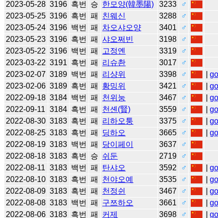
2023-05-28
3196
흑번
승
한모양(韓墨陽)
3233
♂
2023-05-25
3196
흑번
패
친웨신
3288
♂
2023-05-24
3196
백번
패
차오샤오양
3401
♂
2023-05-23
3196
흑번
패
샤오쩌빈
3198
♂
2023-05-22
3196
백번
패
고정옌
3319
♂
2023-03-22
3191
흑번
패
리슈촨
3017
♂
2023-02-07
3189
백번
패
리샹위
3398
♂
|
g
2023-02-06
3189
흑번
패
황밍위
3421
♂
|
g
2022-09-18
3184
백번
패
천위눙
3467
♂
|
g
2022-09-11
3184
흑번
패
천셴(賢)
3559
♂
|
g
2022-08-30
3183
흑번
패
리하오퉁
3375
♂
|
g
2022-08-25
3183
흑번
패
딩하오
3665
♂
|
g
2022-08-19
3183
백번
패
당이페이
3637
♂
2022-08-18
3183
흑번
승
쉬둔
2719
♂
2022-08-11
3183
백번
패
탄샤오
3592
♂
|
g
2022-08-10
3183
흑번
패
천야오예
3535
♂
|
g
2022-08-09
3183
흑번
패
천정쉰
3467
♂
|
g
2022-08-08
3183
백번
패
구쯔하오
3661
♂
|
g
2022-08-06
3183
흑번
패
커제
3698
♂
|
g