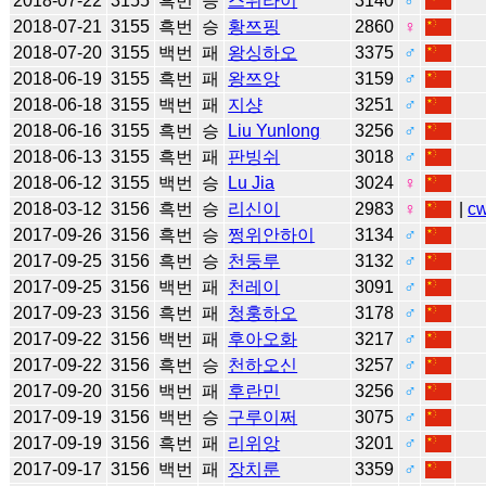
2018-07-22
3155
흑번
승
스위라이
3140
♂
2018-07-21
3155
흑번
승
황쯔핑
2860
♀
2018-07-20
3155
백번
패
왕싱하오
3375
♂
2018-06-19
3155
흑번
패
왕쯔앙
3159
♂
2018-06-18
3155
백번
패
지샹
3251
♂
2018-06-16
3155
흑번
승
Liu Yunlong
3256
♂
2018-06-13
3155
흑번
패
판빙쉬
3018
♂
2018-06-12
3155
백번
승
Lu Jia
3024
♀
2018-03-12
3156
흑번
승
리신이
2983
♀
|
c
2017-09-26
3156
흑번
승
쩡위안하이
3134
♂
2017-09-25
3156
흑번
승
천둥루
3132
♂
2017-09-25
3156
백번
패
천레이
3091
♂
2017-09-23
3156
흑번
패
청훙하오
3178
♂
2017-09-22
3156
백번
패
후아오화
3217
♂
2017-09-22
3156
흑번
승
천하오신
3257
♂
2017-09-20
3156
백번
패
후란민
3256
♂
2017-09-19
3156
백번
승
구루이쩌
3075
♂
2017-09-19
3156
흑번
패
리위앙
3201
♂
2017-09-17
3156
백번
패
장치룬
3359
♂