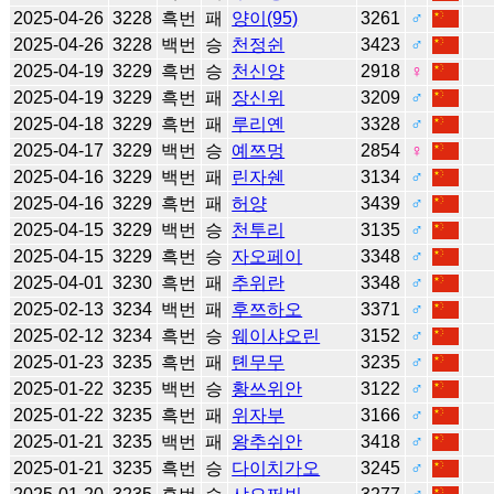
2025-04-26
3228
흑번
패
양이(95)
3261
♂
2025-04-26
3228
백번
승
천정쉰
3423
♂
2025-04-19
3229
흑번
승
천신양
2918
♀
2025-04-19
3229
흑번
패
장신위
3209
♂
2025-04-18
3229
흑번
패
루리옌
3328
♂
2025-04-17
3229
백번
승
예쯔멍
2854
♀
2025-04-16
3229
백번
패
린자쉔
3134
♂
2025-04-16
3229
흑번
패
허양
3439
♂
2025-04-15
3229
백번
승
천투리
3135
♂
2025-04-15
3229
흑번
승
자오페이
3348
♂
2025-04-01
3230
흑번
패
추위란
3348
♂
2025-02-13
3234
백번
패
후쯔하오
3371
♂
2025-02-12
3234
흑번
승
웨이샤오린
3152
♂
2025-01-23
3235
흑번
패
톈무무
3235
♂
2025-01-22
3235
백번
승
황쓰위안
3122
♂
2025-01-22
3235
흑번
패
위자부
3166
♂
2025-01-21
3235
백번
패
왕추쉬안
3418
♂
2025-01-21
3235
흑번
승
다이치가오
3245
♂