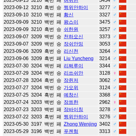
2023-09-13
3210
흑번
패
허위한
3434
♂
2023-09-12
3210
흑번
승
쩡위안하이
3277
♂
2023-09-10
3210
백번
패
황신
3327
♂
2023-09-09
3210
백번
패
왕스이
3475
♂
2023-09-09
3210
흑번
승
쉬한원
3257
♂
2023-09-07
3209
백번
승
천하오신
3373
♂
2023-09-07
3209
백번
승
장쉬안밍
3053
♂
2023-09-06
3209
흑번
승
리신천
3264
♂
2023-09-06
3209
흑번
패
Liu Yuncheng
3214
♂
2023-07-30
3204
백번
패
리쩌루이
3344
♂
2023-07-29
3204
백번
승
리쓰쉬안
3128
♀
2023-07-28
3204
흑번
승
장쥔저
3062
♂
2023-07-27
3204
백번
승
가오위
3124
♂
2023-07-25
3204
흑번
패
예창신
3368
♂
2023-07-24
3203
백번
승
장쯔한
2962
♀
2023-07-23
3203
백번
패
장바이칭
3278
♂
2023-07-22
3203
흑번
패
쩡위안하이
3276
♂
2023-05-30
3197
백번
패
Zhong Wenjing
3402
♂
2023-05-29
3196
백번
패
푸젠헝
3313
♂