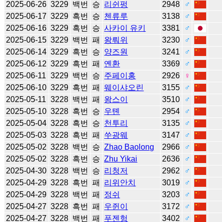
2025-06-26
3229
백번
승
리쉰펑
2948
♂
2025-06-17
3229
흑번
승
첸류루
3138
♂
2025-06-16
3229
흑번
승
사카이 유키
3381
♂
2025-06-15
3229
백번
패
왕뤄위
3230
♂
2025-06-14
3229
흑번
승
양즈원
3241
♂
2025-06-12
3229
흑번
패
옌환
3369
♂
2025-06-11
3229
백번
승
주페이홍
2926
♀
2025-06-10
3229
흑번
패
웨이샤오린
3155
♂
2025-05-11
3228
백번
패
왕스이
3510
♂
2025-05-10
3228
흑번
승
우톈
2954
♂
2025-05-04
3228
흑번
승
천투리
3135
♂
2025-05-03
3228
흑번
패
쑤광웨
3147
♂
2025-05-02
3228
백번
승
Zhao Baolong
2966
♂
2025-05-02
3228
흑번
승
Zhu Yikai
2636
♂
2025-04-30
3228
백번
승
리청저
2962
♂
2025-04-29
3228
흑번
패
리위안치
3019
♂
2025-04-29
3228
백번
패
정쉬
3203
♂
2025-04-27
3228
흑번
패
우쥔이
3172
♂
2025-04-27
3228
백번
패
푸젠헝
3402
♂