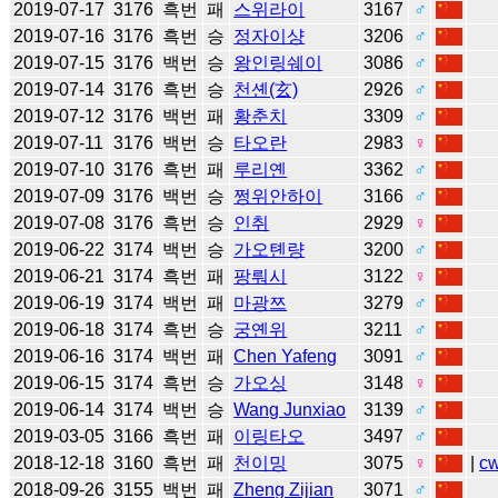
2019-07-17
3176
흑번
패
스위라이
3167
♂
2019-07-16
3176
흑번
승
정자이샹
3206
♂
2019-07-15
3176
백번
승
왕인링쉐이
3086
♂
2019-07-14
3176
흑번
승
천셴(玄)
2926
♂
2019-07-12
3176
백번
패
황춘치
3309
♂
2019-07-11
3176
백번
승
타오란
2983
♀
2019-07-10
3176
흑번
패
루리옌
3362
♂
2019-07-09
3176
백번
승
쩡위안하이
3166
♂
2019-07-08
3176
흑번
승
인취
2929
♀
2019-06-22
3174
백번
승
가오톈량
3200
♂
2019-06-21
3174
흑번
패
팡뤄시
3122
♀
2019-06-19
3174
백번
패
마광쯔
3279
♂
2019-06-18
3174
흑번
승
궁옌위
3211
♂
2019-06-16
3174
백번
패
Chen Yafeng
3091
♂
2019-06-15
3174
흑번
승
가오싱
3148
♀
2019-06-14
3174
백번
승
Wang Junxiao
3139
♂
2019-03-05
3166
흑번
패
이링타오
3497
♂
2018-12-18
3160
흑번
패
천이밍
3075
♀
|
c
2018-09-26
3155
백번
패
Zheng Zijian
3071
♂