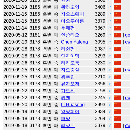
2020-11-20
3186
흑번
승
옌환
3368
♂
2020-11-19
3186
백번
패
왕하오양
3406
♂
2020-11-16
3186
흑번
승
자오스웨이
3289
♂
2020-11-15
3186
백번
패
마오루이룽
3379
♂
2020-11-14
3186
흑번
패
후웨펑
3367
♂
2020-05-12
3181
흑번
패
인쑹타오
3269
♂
|
g
2019-09-29
3178
흑번
승
Chen Yafeng
3095
♂
|
c
2019-09-28
3178
백번
승
리쉰펑
2987
♂
2019-09-28
3178
흑번
패
옌자이밍
3293
♂
2019-09-26
3178
흑번
승
리하오퉁
3230
♂
2019-09-25
3178
백번
패
자오중쉔
3203
♂
|
c
2019-09-25
3178
백번
패
위푸린
3210
♂
2019-09-23
3178
흑번
패
류자오저
3356
♂
2019-09-22
3178
흑번
승
가오위
3158
♂
2019-09-22
3178
흑번
승
뤄옌
3245
♂
|
c
2019-09-20
3178
백번
승
Li Huasong
2993
♂
2019-09-19
3178
백번
승
왕펑페이
2934
♂
2019-09-18
3178
백번
패
허양
3264
♂
2019-09-18
3178
흑번
패
리샹위
3379
♂
|
c