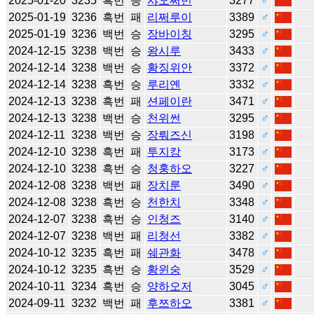
2025-01-20
3235
흑번
승
샤오쩌빈
3277
♂
2025-01-19
3236
흑번
패
리쩌루이
3389
♂
2025-01-19
3236
백번
승
장바이칭
3295
♂
2024-12-15
3238
백번
승
왕시루
3433
♂
2024-12-14
3238
백번
승
황징위안
3372
♂
2024-12-14
3238
흑번
승
루리옌
3332
♂
2024-12-13
3238
흑번
패
션페이란
3471
♂
2024-12-13
3238
백번
승
천위썬
3295
♂
2024-12-11
3238
백번
승
장뤄즈신
3198
♂
2024-12-10
3238
흑번
패
투지캉
3173
♂
2024-12-10
3238
흑번
승
청훙하오
3227
♂
2024-12-08
3238
백번
패
장치룬
3490
♂
2024-12-08
3238
흑번
승
천한치
3348
♂
2024-12-07
3238
흑번
승
인청즈
3140
♂
2024-12-07
3238
백번
패
리청선
3382
♂
2024-10-12
3235
흑번
패
쉐관화
3478
♂
2024-10-12
3235
흑번
승
황윈숭
3529
♂
2024-10-11
3234
흑번
승
양하오저
3045
♂
2024-09-11
3232
백번
패
후쯔하오
3381
♂