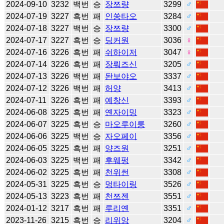
2024-09-10
3232
백번
승
장쯔량
3299
♂
2024-07-19
3227
흑번
패
인쑹타오
3284
♂
2024-07-18
3227
백번
승
장쯔량
3300
♂
2024-07-17
3227
흑번
승
딩커원
3036
♀
2024-07-16
3226
흑번
패
쉬하이저
3047
♀
2024-07-14
3226
흑번
패
장뤄즈신
3205
♂
2024-07-13
3226
백번
패
돤보야오
3337
♂
2024-07-12
3226
백번
패
허양
3413
♂
2024-07-11
3226
흑번
패
예창신
3393
♂
2024-06-08
3225
흑번
패
옌자이밍
3323
♂
2024-06-07
3225
흑번
승
마오루이룽
3260
♂
2024-06-06
3225
백번
승
자오페이
3356
♂
2024-06-05
3225
흑번
패
양즈원
3251
♂
2024-06-03
3225
백번
패
후웨펑
3342
♂
2024-06-02
3225
흑번
패
천위썬
3308
♂
2024-05-31
3225
흑번
승
멍타이링
3526
♂
2024-05-13
3223
흑번
패
천쯔젠
3551
♂
2024-01-12
3217
흑번
패
루리옌
3351
♂
2023-11-26
3215
흑번
승
리위앙
3204
♂