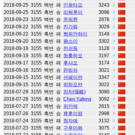
2018-09-25
3155
백번
패
인쑹타오
3243
♂
2018-09-25
3155
흑번
승
리쩌루이
3096
♂
2018-09-23
3155
백번
승
주위촨
2876
♂
2018-09-22
3155
백번
승
진가림
3029
♂
2018-09-22
3155
흑번
패
쩡위안하이
3149
♂
2018-09-20
3155
흑번
패
왕스이
3302
♂
2018-09-19
3155
백번
승
천쉬둥
3128
♂
2018-09-19
3155
흑번
패
청훙하오
3197
♂
2018-09-17
3155
흑번
패
후샤오
3174
♂
2018-09-16
3155
백번
승
판빙쉬
3021
♂
2018-09-15
3155
백번
패
션페이란
3347
♂
2018-09-15
3155
흑번
패
위하오란
3022
♂
2018-07-29
3155
백번
승
장치(張岐)
3090
♂
2018-07-28
3155
흑번
승
Chen Yafeng
3092
♂
2018-07-27
3155
백번
승
위안제
2815
♀
2018-07-26
3155
흑번
승
류후이링
2998
♀
2018-07-24
3155
흑번
패
청자예
3132
♂
2018-07-23
3155
백번
패
구루이쩌
3075
♂