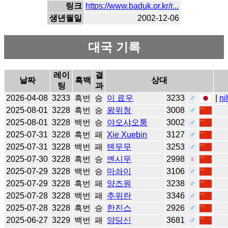
링크
https://www.baduk.or.kr/r...
생년월일
2002-12-06
대국 기록
레이
결
날짜
흑백
상대
팅
과
2026-04-08
3233
흑번
승
이 료우
3233
♂
|
ni
2025-08-01
3228
흑번
승
왕위청
3008
♂
2025-08-01
3228
백번
승
야오샤오퉁
3002
♂
2025-07-31
3228
흑번
패
Xie Xuebin
3127
♂
2025-07-31
3228
백번
패
톈무무
3253
♂
2025-07-30
3228
흑번
승
옌시무
2998
♀
2025-07-29
3228
백번
승
마솨이
3106
♂
2025-07-29
3228
흑번
패
양즈원
3238
♂
2025-07-28
3228
백번
패
추위란
3346
♂
2025-07-28
3228
흑번
승
한진스
2926
♂
2025-06-27
3229
백번
패
양딩신
3681
♂