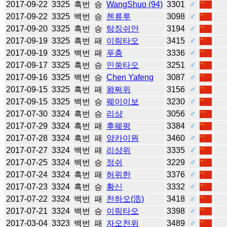
2017-09-22
3325
흑번
승
WangShuo (94)
3301
♂
2017-09-22
3325
백번
승
첸류루
3098
♂
2017-09-20
3325
흑번
승
탕징쉬안
3194
♂
2017-09-19
3325
흑번
패
이링타오
3415
♂
2017-09-19
3325
백번
패
푸충
3336
♂
2017-09-17
3325
흑번
승
인쑹타오
3251
♂
2017-09-16
3325
백번
승
Chen Yafeng
3087
♂
2017-09-15
3325
흑번
패
왕쩌위
3156
♂
2017-09-15
3325
백번
승
웨이이보
3230
♂
2017-07-30
3324
흑번
승
리샹
3056
♂
2017-07-29
3324
흑번
패
후웨펑
3384
♂
2017-07-28
3324
흑번
패
양카이원
3460
♂
2017-07-27
3324
백번
패
리샹위
3335
♂
2017-07-25
3324
백번
승
정쉬
3229
♂
2017-07-24
3324
흑번
패
허위한
3376
♂
2017-07-23
3324
흑번
승
황신
3332
♂
2017-07-22
3324
백번
패
천하오(浩)
3418
♂
2017-07-21
3324
백번
승
이링타오
3398
♂
2017-03-04
3323
백번
패
자오천위
3489
♂