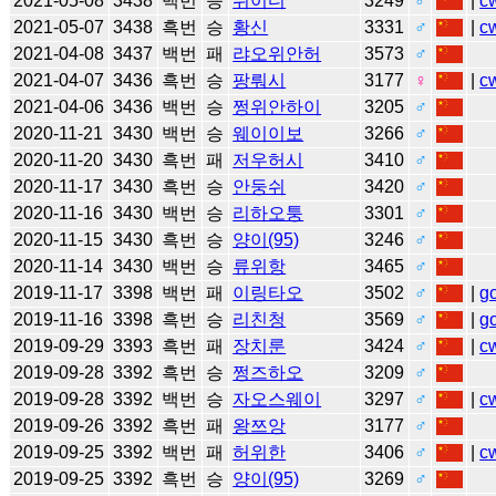
2021-05-08
3438
백번
승
쉬이디
3249
♂
|
c
2021-05-07
3438
흑번
승
황신
3331
♂
|
c
2021-04-08
3437
백번
패
랴오위안허
3573
♂
2021-04-07
3436
흑번
승
팡뤄시
3177
♀
|
c
2021-04-06
3436
백번
승
쩡위안하이
3205
♂
2020-11-21
3430
백번
승
웨이이보
3266
♂
2020-11-20
3430
흑번
패
저우허시
3410
♂
2020-11-17
3430
흑번
승
안둥쉬
3420
♂
2020-11-16
3430
백번
승
리하오퉁
3301
♂
2020-11-15
3430
흑번
승
양이(95)
3246
♂
2020-11-14
3430
백번
승
류위항
3465
♂
2019-11-17
3398
백번
패
이링타오
3502
♂
|
g
2019-11-16
3398
흑번
승
리친청
3569
♂
|
g
2019-09-29
3393
흑번
패
장치룬
3424
♂
|
c
2019-09-28
3392
흑번
승
쩡즈하오
3209
♂
2019-09-28
3392
백번
승
자오스웨이
3297
♂
|
c
2019-09-26
3392
흑번
패
왕쯔앙
3177
♂
2019-09-25
3392
백번
패
허위한
3406
♂
|
c
2019-09-25
3392
흑번
승
양이(95)
3269
♂