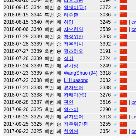
2018-09-16
3344
흑번
패
랴오싱원
3394
♂
2018-09-15
3344
백번
승
왕웨이(玮)
3272
♂
2018-09-15
3344
흑번
승
리슈촨
3036
♂
2018-08-15
3340
백번
패
허양
3245
♂
|
c
2018-08-06
3340
백번
패
자오천위
3539
♂
|
c
2018-07-29
3339
백번
승
황징위안
3303
♂
2018-07-28
3339
백번
승
저우허시
3392
♂
2018-07-27
3339
흑번
승
쩡즈하오
3191
♂
2018-07-26
3339
백번
승
정쉬
3224
♂
2018-07-24
3339
흑번
패
류치펑
3249
♂
2018-07-23
3339
흑번
패
WangShuo (94)
3318
♂
2018-07-22
3338
백번
승
Li Huasong
3032
♂
2018-07-21
3338
흑번
패
류자오저
3338
♂
2018-07-20
3338
백번
패
왕웨이(玮)
3276
♂
2018-06-28
3337
백번
패
판인
3516
♂
|
c
2017-09-26
3325
흑번
패
왕스이
3290
♂
2017-09-25
3325
백번
패
류자오저
3313
♂
|
c
2017-09-25
3325
백번
승
저우위안쥔
3255
♂
2017-09-23
3325
백번
패
천위썬
3354
♂
|
c