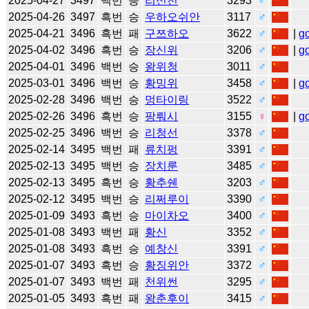
2025-04-27
3497
백번
승
리신천
3293
♂
2025-04-26
3497
흑번
승
우하오쉬안
3117
♂
2025-04-21
3496
흑번
패
구쯔하오
3622
♂
|
g
2025-04-02
3496
흑번
승
장신위
3206
♂
|
g
2025-04-01
3496
백번
승
왕위청
3011
♂
2025-03-01
3496
백번
승
황밍위
3458
♂
|
g
2025-02-28
3496
백번
승
멍타이링
3522
♂
2025-02-26
3496
흑번
승
팡뤄시
3155
♀
|
g
2025-02-25
3496
백번
승
리청선
3378
♂
2025-02-14
3495
백번
패
류치펑
3391
♂
2025-02-13
3495
백번
승
장치룬
3485
♂
2025-02-13
3495
흑번
승
황추쉔
3203
♂
2025-02-12
3495
백번
승
리쩌루이
3390
♂
2025-01-09
3493
흑번
승
마이차오
3400
♂
2025-01-08
3493
백번
패
황신
3352
♂
2025-01-08
3493
흑번
승
예창신
3391
♂
2025-01-07
3493
흑번
승
황징위안
3372
♂
2025-01-07
3493
백번
패
천위썬
3295
♂
2025-01-05
3493
흑번
패
왕춘후이
3415
♂