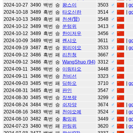
2024-10-27
3490
백번
승
왕스이
3503
♂
|
g
2024-10-18
3489
흑번
승
타오신란
3514
♂
|
g
2024-10-13
3489
흑번
패
천셴(賢)
3548
♂
2024-10-12
3489
백번
승
쑨텅위
3413
♂
2024-10-12
3489
흑번
승
한이저우
3456
♂
2024-10-09
3489
백번
패
롄샤오
3611
♂
|
g
2024-09-19
3487
흑번
승
펑리야오
3533
♂
|
g
2024-09-12
3486
흑번
패
리친청
3667
♂
2024-09-12
3486
흑번
승
WangShuo (94)
3312
♂
2024-09-11
3486
백번
승
이링타오
3448
♂
2024-09-11
3486
백번
승
천비선
3323
♂
2024-09-03
3485
백번
패
딩하오
3710
♂
|
g
2024-08-31
3485
흑번
패
판인
3547
♂
2024-08-30
3485
백번
승
장쯔량
3299
♂
2024-08-24
3484
백번
승
쉬자양
3674
♂
|
g
2024-08-16
3483
백번
패
천야오예
3524
♂
|
g
2024-08-10
3482
흑번
승
황밍위
3449
♂
|
g
2024-07-23
3480
백번
패
판팅위
3620
♂
|
g