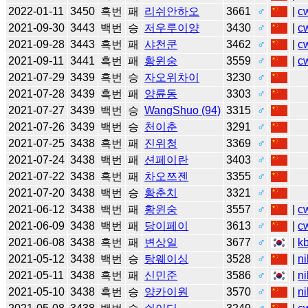
2022-01-11
3450
흑번
패
리쉬안하오
3661
♂
|
c
2021-09-30
3443
백번
승
저우루이양
3430
♂
|
c
2021-09-28
3443
흑번
패
샤천쿤
3462
♂
|
c
2021-09-11
3441
흑번
패
황윈숭
3559
♂
|
c
2021-07-29
3439
흑번
승
자오위차이
3230
♂
2021-07-28
3439
흑번
패
양륜동
3303
♂
2021-07-27
3439
백번
승
WangShuo (94)
3315
♂
2021-07-26
3439
백번
승
천이춘
3291
♂
2021-07-25
3438
흑번
패
진위청
3369
♂
2021-07-24
3438
백번
패
션페이란
3403
♂
2021-07-22
3438
흑번
패
차오쯔젠
3355
♂
2021-07-20
3438
백번
승
황춘치
3321
♂
2021-06-12
3438
백번
패
황윈숭
3557
♂
|
c
2021-06-09
3438
백번
패
당이페이
3613
♂
|
c
2021-06-08
3438
흑번
패
변상일
3677
♂
|
k
2021-05-12
3438
백번
승
탕웨이싱
3528
♂
|
ni
2021-05-11
3438
흑번
패
신민준
3586
♂
|
ni
2021-05-10
3438
흑번
승
양카이원
3570
♂
|
ni