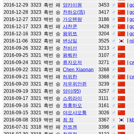
2016-12-29
3323
흑번
패
양카이원
3453
♂
|
g
2016-12-28
3323
흑번
승
천하오(浩)
3417
♂
|
g
2016-12-27
3323
백번
승
가오톈량
3186
♂
|
g
2016-12-17
3323
흑번
패
샤천쿤
3428
♂
|
g
2016-12-16
3323
흑번
승
왕위쯔
3204
♂
|
g
2016-11-06
3322
흑번
패
변상일
3525
♂
|
ni
2016-09-26
3322
흑번
승
천비선
3213
♂
2016-09-25
3321
백번
승
왕뤄란
3107
♂
2016-09-24
3321
백번
승
류자오저
3271
♂
|
c
2016-09-22
3321
흑번
패
Chen Xiaonan
3268
♂
2016-09-21
3321
백번
패
허위한
3368
♂
|
c
2016-09-20
3321
흑번
승
저우위안쥔
3239
♂
2016-09-19
3321
흑번
승
양이(95)
3257
♂
2016-09-17
3321
백번
승
스위라이
3111
♂
2016-09-16
3321
흑번
승
청훙하오
3161
♂
2016-09-15
3321
백번
승
야오샤오퉁
3026
♂
2016-08-08
3319
백번
패
최 정
3367
♀
|
k
2016-07-31
3318
백번
패
천쯔젠
3396
♂