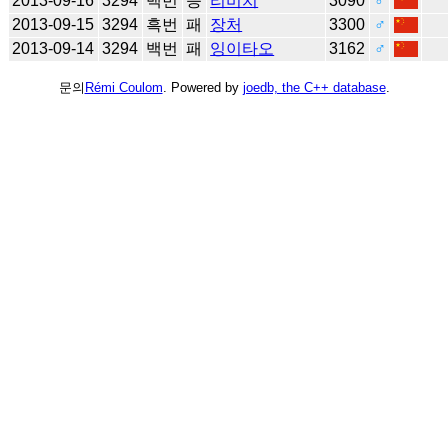
2013-09-16
3294
백번
승
리비치
3090
♂
2013-09-15
3294
흑번
패
장처
3300
♂
2013-09-14
3294
백번
패
잉이타오
3162
♂
문의
Rémi Coulom
. Powered by
joedb, the C++ database
.