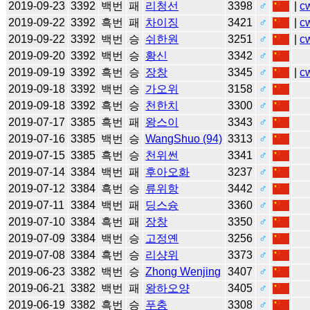
2019-09-23
3392
백번
패
리청선
3398
♂
|
c
2019-09-22
3392
흑번
패
차이징
3421
♂
|
c
2019-09-22
3392
백번
승
쉬한원
3251
♂
|
c
2019-09-20
3392
백번
승
황신
3342
♂
2019-09-19
3392
흑번
승
장창
3345
♂
|
c
2019-09-18
3392
백번
승
가오위
3158
♂
2019-09-18
3392
흑번
승
천한치
3300
♂
2019-07-17
3385
흑번
패
왕스이
3343
♂
2019-07-16
3385
백번
승
WangShuo (94)
3313
♂
2019-07-15
3385
흑번
승
천위썬
3341
♂
2019-07-14
3384
백번
패
후아오화
3237
♂
2019-07-12
3384
흑번
승
류위항
3442
♂
2019-07-11
3384
백번
패
딩스슝
3360
♂
2019-07-10
3384
흑번
패
장창
3350
♂
2019-07-09
3384
백번
승
고정옌
3256
♂
2019-07-08
3384
흑번
승
리샹위
3373
♂
2019-06-23
3382
백번
승
Zhong Wenjing
3407
♂
2019-06-21
3382
백번
패
왕하오양
3405
♂
2019-06-19
3382
흑번
승
푸충
3308
♂