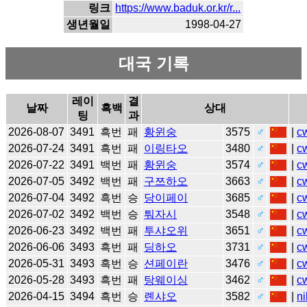
링크
https://www.baduk.or.kr/r...
생년월일
1998-04-27
대국 기록
레이
결
날짜
흑백
상대
팅
과
2026-08-07
3491
흑번
패
황윈숭
3575
♂
|
c
2026-07-24
3491
흑번
패
이링타오
3480
♂
|
c
2026-07-22
3491
백번
패
황윈숭
3574
♂
|
c
2026-07-05
3492
백번
패
구쯔하오
3663
♂
|
c
2026-07-04
3492
흑번
승
당이페이
3685
♂
|
c
2026-07-02
3492
백번
승
퉈자시
3548
♂
|
c
2026-06-23
3492
백번
패
투샤오위
3651
♂
|
c
2026-06-06
3493
흑번
패
딩하오
3731
♂
|
c
2026-05-31
3493
흑번
승
션페이란
3476
♂
|
c
2026-05-28
3493
흑번
패
탕웨이싱
3462
♂
|
c
2026-04-15
3494
흑번
승
롄샤오
3582
♂
|
ni