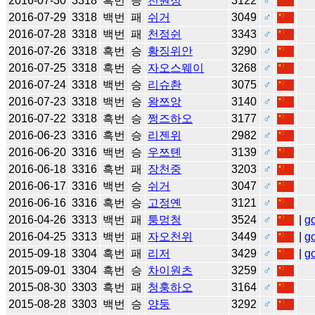
2016-07-30
3318
흑번
승
천원정
3122
♂
2016-07-29
3318
백번
패
쉬거
3049
♂
2016-07-28
3318
백번
패
천정쉰
3343
♂
2016-07-26
3318
흑번
승
황징위안
3290
♂
2016-07-25
3318
흑번
승
자오스웨이
3268
♂
2016-07-24
3318
백번
승
리슈촨
3075
♂
2016-07-23
3318
백번
승
왕쯔앙
3140
♂
2016-07-22
3318
흑번
승
쩡즈하오
3177
♂
2016-06-23
3316
흑번
승
리젠위
2982
♂
2016-06-20
3316
백번
승
우쯔톈
3139
♂
2016-06-18
3316
흑번
패
장천중
3203
♂
2016-06-17
3316
백번
승
쉬거
3047
♂
2016-06-16
3316
흑번
승
고정옌
3121
♂
2016-04-26
3313
백번
패
퉁멍청
3524
♂
|
g
2016-04-25
3313
백번
패
자오천위
3449
♂
|
g
2015-09-18
3304
흑번
패
리저
3429
♂
|
g
2015-09-01
3304
흑번
승
차이원츠
3259
♂
2015-08-30
3303
흑번
패
청훙하오
3164
♂
2015-08-28
3303
백번
승
양둥
3292
♂