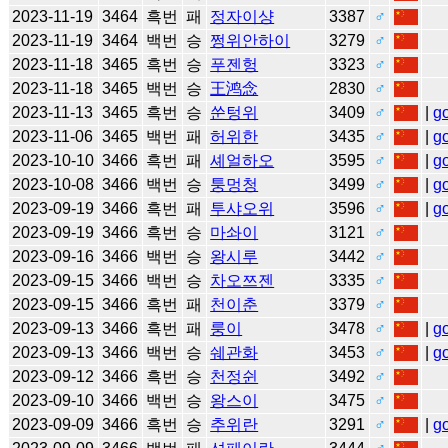
2023-11-19
3464
흑번
패
정자이샹
3387
♂
2023-11-19
3464
백번
승
쩡위안하이
3279
♂
2023-11-18
3465
흑번
승
푸젠헝
3323
♂
2023-11-18
3465
백번
승
王鸿念
2830
♂
2023-11-13
3465
흑번
승
쑨텅위
3409
♂
|
g
2023-11-06
3465
백번
패
허위한
3435
♂
|
g
2023-10-10
3466
흑번
패
셰얼하오
3595
♂
|
g
2023-10-08
3466
백번
승
퉁멍청
3499
♂
|
g
2023-09-19
3466
흑번
패
투샤오위
3596
♂
|
g
2023-09-19
3466
흑번
승
마솨이
3121
♂
2023-09-16
3466
백번
승
왕시루
3442
♂
2023-09-15
3466
백번
승
차오쯔젠
3335
♂
2023-09-15
3466
흑번
패
천이춘
3379
♂
2023-09-13
3466
흑번
패
룽이
3478
♂
|
g
2023-09-13
3466
백번
승
쉐관화
3453
♂
|
g
2023-09-12
3466
흑번
승
천정쉰
3492
♂
2023-09-10
3466
백번
승
왕스이
3475
♂
2023-09-09
3466
흑번
승
추위란
3291
♂
|
g