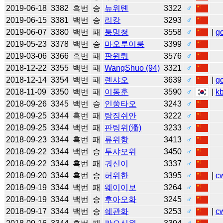
2019-06-18
3382
흑번
승
뉴위톈
3322
♂
2019-06-15
3381
백번
승
리캉
3293
♂
2019-06-07
3380
백번
패
퉁멍청
3558
♂
|
g
2019-05-23
3378
백번
승
마오루이룽
3399
♂
2019-03-06
3366
흑번
패
판윈뤄
3576
♂
2018-12-22
3355
백번
패
WangShuo (94)
3321
♂
2018-12-14
3354
백번
패
롄샤오
3639
♂
|
g
2018-11-09
3350
백번
패
이동훈
3590
♂
|
k
2018-09-26
3345
백번
승
인쑹타오
3243
♂
2018-09-25
3344
흑번
패
탕징쉬안
3222
♂
2018-09-25
3344
백번
패
판팅위(潘)
3233
♂
2018-09-23
3344
흑번
패
류위항
3413
♂
2018-09-22
3344
백번
승
투샤오위
3450
♂
2018-09-22
3344
흑번
패
궈신이
3337
♂
2018-09-20
3344
흑번
승
허위한
3395
♂
|
c
2018-09-19
3344
백번
패
웨이이보
3264
♂
2018-09-19
3344
백번
승
후아오화
3245
♂
2018-09-17
3344
백번
승
쉐관화
3253
♂
|
c