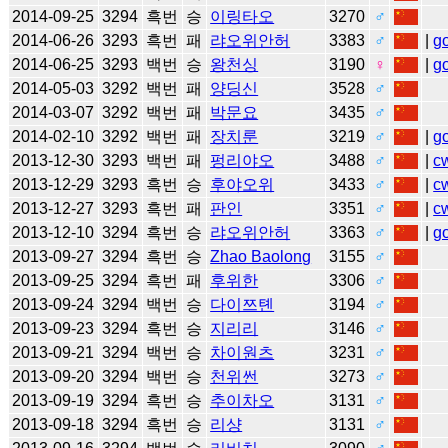
2014-09-25
3294
흑번
승
이링타오
3270
♂
2014-06-26
3293
흑번
패
랴오위안허
3383
♂
|
g
2014-06-25
3293
백번
승
왕천싱
3190
♀
|
g
2014-05-03
3292
백번
패
양딩신
3528
♂
2014-03-07
3292
백번
패
박문요
3435
♂
2014-02-10
3292
백번
패
장치룬
3219
♂
|
g
2013-12-30
3293
백번
패
펑리야오
3488
♂
|
c
2013-12-29
3293
흑번
승
후야오위
3433
♂
|
c
2013-12-27
3293
흑번
패
판인
3351
♂
|
c
2013-12-10
3294
흑번
승
랴오위안허
3363
♂
|
g
2013-09-27
3294
흑번
승
Zhao Baolong
3155
♂
2013-09-25
3294
흑번
패
후위한
3306
♂
2013-09-24
3294
백번
승
다이쯔톈
3194
♂
2013-09-23
3294
흑번
승
지리리
3146
♂
2013-09-21
3294
백번
승
차이원츠
3231
♂
2013-09-20
3294
백번
승
천위썬
3273
♂
2013-09-19
3294
흑번
승
추이차오
3131
♂
2013-09-18
3294
흑번
승
리샹
3131
♂