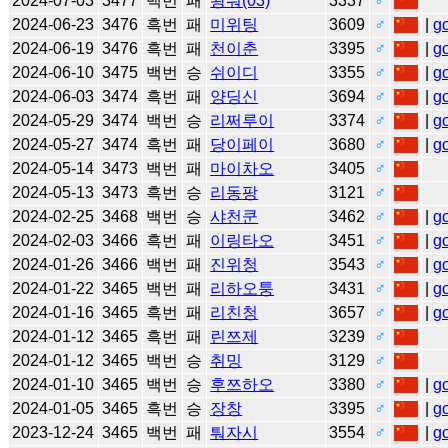
2024-07-03
3477
백번
패
왕숴(03)
3337
♂
2024-06-23
3476
흑번
패
미위팅
3609
♂
|
g
2024-06-19
3476
흑번
패
천이춘
3395
♂
|
g
2024-06-10
3475
백번
승
쉬이디
3355
♂
|
g
2024-06-03
3474
흑번
패
양딩신
3694
♂
|
g
2024-05-29
3474
백번
승
리쩌루이
3374
♂
|
g
2024-05-27
3474
흑번
패
당이페이
3680
♂
|
g
2024-05-14
3473
백번
패
마이차오
3405
♂
2024-05-13
3473
흑번
승
리동팡
3121
♂
2024-02-25
3468
백번
승
샤천쿤
3462
♂
|
g
2024-02-03
3466
흑번
패
이링타오
3451
♂
|
g
2024-01-26
3466
백번
패
진위청
3543
♂
|
g
2024-01-22
3465
백번
패
리하오퉁
3431
♂
|
g
2024-01-16
3465
흑번
패
리친청
3657
♂
|
g
2024-01-12
3465
흑번
패
린쯔제
3239
♂
2024-01-12
3465
백번
승
취밍
3129
♂
2024-01-10
3465
백번
승
후쯔하오
3380
♂
|
g
2024-01-05
3465
흑번
승
장창
3395
♂
|
g
2023-12-24
3465
백번
패
퉈자시
3554
♂
|
g