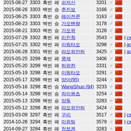
2015-08-27
3303
흑번
패
쉬저신
3201
♂
2015-08-26
3303
백번
승
추진보
3166
♂
2015-08-25
3303
흑번
승
레이전쿤
3163
♂
2015-08-23
3303
백번
승
가오톈량
3178
♂
2015-08-21
3303
백번
승
가오위
3128
♂
2015-07-29
3302
흑번
패
리친청
3543
♂
|
c
2015-07-25
3302
백번
패
이링타오
3298
♂
|
g
2015-06-28
3301
백번
승
랴오위안허
3425
♂
|
g
2015-05-25
3299
흑번
패
쿵제
3406
♂
2015-05-20
3299
백번
패
허위한
3331
♂
2015-05-19
3298
흑번
패
이링타오
3291
♂
2015-05-17
3298
백번
패
양이(95)
3244
♂
2015-05-16
3298
흑번
승
WangShuo (94)
3233
♂
2015-05-14
3298
백번
승
차이원츠
3254
♂
2015-05-13
3298
백번
승
양둥
3283
♂
2015-05-12
3298
흑번
패
랴오위안허
3424
♂
2015-03-09
3297
흑번
패
구리
3517
♂
|
c
2014-10-28
3294
흑번
패
미위팅
3579
♂
|
c
2014-09-27
3294
흑번
패
천쯔젠
3283
♂