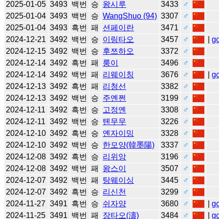
2025-01-05
3493
백번
승
왕시루
3433
♂
2025-01-04
3493
백번
승
WangShuo (94)
3307
♂
2025-01-04
3493
흑번
패
션페이란
3471
♂
2024-12-21
3492
백번
승
이링타오
3457
♂
|
g
2024-12-15
3492
백번
승
후쯔하오
3372
♂
2024-12-14
3492
흑번
패
룽이
3496
♂
2024-12-14
3492
백번
패
리웨이칭
3676
♂
|
g
2024-12-13
3492
흑번
패
리청선
3382
♂
2024-12-13
3492
백번
승
주옌쩐
3199
♂
2024-12-11
3492
흑번
승
고정옌
3308
♂
2024-12-11
3492
백번
승
톈무무
3226
♂
2024-12-10
3492
흑번
승
옌자이밍
3328
♂
2024-12-10
3492
백번
승
한모양(韓墨陽)
3337
♂
2024-12-08
3492
흑번
승
리위앙
3196
♂
2024-12-08
3492
백번
패
왕스이
3507
♂
2024-12-07
3492
백번
패
탕웨이싱
3445
♂
2024-12-07
3492
흑번
승
리신천
3299
♂
2024-11-27
3491
흑번
승
쉬자양
3680
♂
|
g
2024-11-25
3491
백번
패
장타오(濤)
3484
♂
|
g