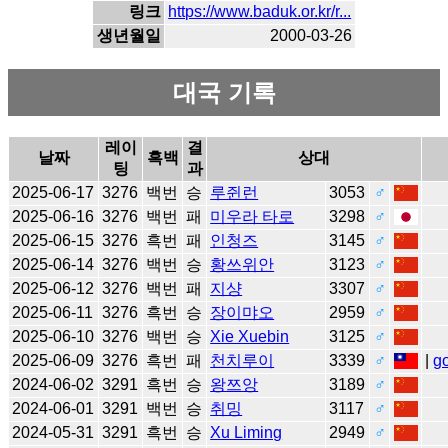
링크
https://www.baduk.or.kr/r...
생년월일
2000-03-26
대국 기록
레이
결
날짜
흑백
상대
팅
과
2025-06-17
3276
백번
승
루쥔런
3053
♂
2025-06-16
3276
백번
패
미우라 타로
3298
♂
2025-06-15
3276
흑번
패
인청즈
3145
♂
2025-06-14
3276
백번
승
황쓰위안
3123
♂
2025-06-12
3276
백번
패
지샹
3307
♂
2025-06-11
3276
흑번
승
장이먀오
2959
♂
2025-06-10
3276
백번
승
Xie Xuebin
3125
♂
2025-06-09
3276
흑번
패
천치루이
3339
♂
|
g
2024-06-02
3291
흑번
승
왕쯔앙
3189
♂
2024-06-01
3291
백번
승
취밍
3117
♂
2024-05-31
3291
흑번
승
Xu Liming
2949
♂