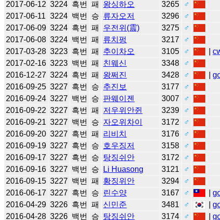
2017-06-12
3224
흑번
패
왕싱하오
3265
♂
2017-06-11
3224
백번
승
류자오저
3296
♂
2017-06-09
3224
흑번
패
우전위(震)
3275
♂
2017-06-08
3224
백번
패
류치펑
3217
♂
2017-03-28
3223
흑번
패
추이차오
3105
♂
|
c
2017-02-16
3223
백번
패
친웨신
3348
♂
2016-12-27
3224
흑번
패
왕쩌진
3428
♂
|
g
2016-09-25
3227
흑번
승
추진보
3177
♂
2016-09-24
3227
백번
승
판웨이젠
3007
♂
2016-09-22
3227
흑번
패
저우위안쥔
3239
♂
2016-09-21
3227
백번
승
자오위차이
3172
♂
2016-09-20
3227
흑번
패
리비치
3176
♂
2016-09-19
3227
흑번
승
호우징저
3158
♂
2016-09-17
3227
흑번
승
탕징쉬안
3172
♂
2016-09-16
3227
백번
승
Li Huasong
3121
♂
2016-09-15
3227
백번
패
황징위안
3294
♂
2016-06-17
3227
흑번
승
린수양
3167
♂
|
g
2016-04-29
3226
흑번
패
신민준
3481
♂
|
g
2016-04-28
3226
백번
승
탕징쉬안
3174
♂
|
g