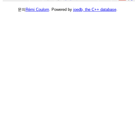
문의
Rémi Coulom
. Powered by
joedb, the C++ database
.