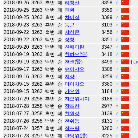
2018-09-26
3263
흑번
패
리청선
3358
♂
2018-09-25
3263
백번
패
옌환
3359
♂
2018-09-25
3263
흑번
패
차이징
3399
♂
2018-09-23
3263
흑번
승
둥쿤
3103
♂
2018-09-22
3263
흑번
패
샤천쿤
3456
♂
2018-09-22
3263
백번
승
장창
3351
♂
2018-09-20
3263
백번
패
션페이란
3347
♂
2018-09-19
3263
흑번
패
천하오(浩)
3418
♂
2018-09-19
3263
백번
승
천셴(賢)
3499
♂
|
c
2018-09-17
3263
백번
승
슈이샤오
3308
♂
2018-09-16
3263
흑번
패
지샹
3259
♂
2018-09-15
3262
흑번
승
마이차오
3380
♂
2018-09-15
3262
백번
승
가오위
3184
♂
2018-07-29
3258
흑번
승
자오위차이
3188
♂
2018-07-28
3258
백번
승
장쯔한
2977
♀
2018-07-27
3258
흑번
패
천원정
3139
♂
2018-07-26
3258
백번
승
천쉬둥
3131
♂
2018-07-24
3257
흑번
패
장쯔량
3280
♂
2018-07-23
3257
백번
패
판팅위(潘)
3225
♂