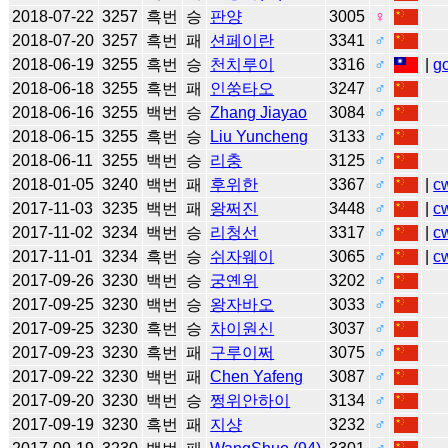
2018-07-22
3257
흑번
승
판양
3005
♀
2018-07-20
3257
흑번
패
션페이란
3341
♂
2018-06-19
3255
흑번
승
천치루이
3316
♂
|
g
2018-06-18
3255
흑번
패
인쑹타오
3247
♂
2018-06-16
3255
백번
승
Zhang Jiayao
3084
♂
2018-06-15
3255
흑번
승
Liu Yuncheng
3133
♂
2018-06-11
3255
백번
승
리충
3125
♂
2018-01-05
3240
백번
패
후위한
3367
♂
|
c
2017-11-03
3235
백번
패
왕쩌진
3448
♂
|
c
2017-11-02
3234
백번
승
리청선
3317
♂
|
c
2017-11-01
3234
흑번
승
쉬자웨이
3065
♂
|
c
2017-09-26
3230
백번
승
궁옌위
3202
♂
2017-09-25
3230
백번
승
왕자바오
3033
♂
2017-09-25
3230
흑번
승
차이원신
3037
♂
2017-09-23
3230
흑번
패
구루이쩌
3075
♂
2017-09-22
3230
백번
패
Chen Yafeng
3087
♂
2017-09-20
3230
백번
승
쩡위안하이
3134
♂
2017-09-19
3230
흑번
패
지샹
3232
♂