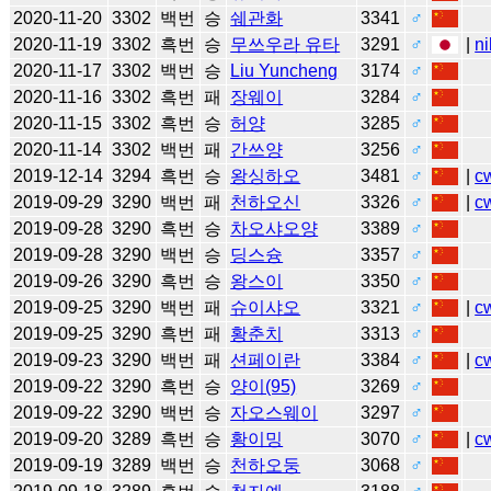
2020-11-20
3302
백번
승
쉐관화
3341
♂
2020-11-19
3302
흑번
승
무쓰우라 유타
3291
♂
|
ni
2020-11-17
3302
백번
승
Liu Yuncheng
3174
♂
2020-11-16
3302
흑번
패
장웨이
3284
♂
2020-11-15
3302
흑번
승
허양
3285
♂
2020-11-14
3302
백번
패
간쓰양
3256
♂
2019-12-14
3294
흑번
승
왕싱하오
3481
♂
|
c
2019-09-29
3290
백번
패
천하오신
3326
♂
|
c
2019-09-28
3290
흑번
승
차오샤오양
3389
♂
2019-09-28
3290
백번
승
딩스슝
3357
♂
2019-09-26
3290
흑번
승
왕스이
3350
♂
2019-09-25
3290
백번
패
슈이샤오
3321
♂
|
c
2019-09-25
3290
흑번
패
황춘치
3313
♂
2019-09-23
3290
백번
패
션페이란
3384
♂
|
c
2019-09-22
3290
흑번
승
양이(95)
3269
♂
2019-09-22
3290
백번
승
자오스웨이
3297
♂
2019-09-20
3289
흑번
승
황이밍
3070
♂
|
c
2019-09-19
3289
백번
승
천하오둥
3068
♂