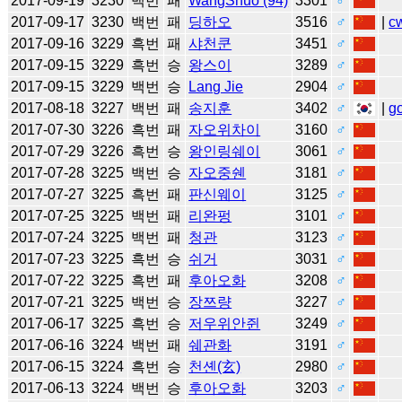
2017-09-19
3230
백번
패
WangShuo (94)
3301
♂
2017-09-17
3230
백번
패
딩하오
3516
♂
|
c
2017-09-16
3229
흑번
패
샤천쿤
3451
♂
2017-09-15
3229
흑번
승
왕스이
3289
♂
2017-09-15
3229
백번
승
Lang Jie
2904
♂
2017-08-18
3227
백번
패
송지훈
3402
♂
|
g
2017-07-30
3226
흑번
패
자오위차이
3160
♂
2017-07-29
3226
흑번
승
왕인링쉐이
3061
♂
2017-07-28
3225
백번
승
자오중쉔
3181
♂
2017-07-27
3225
흑번
패
판신웨이
3125
♂
2017-07-25
3225
백번
패
리완펑
3101
♂
2017-07-24
3225
백번
패
청관
3123
♂
2017-07-23
3225
흑번
승
쉬거
3031
♂
2017-07-22
3225
흑번
패
후아오화
3208
♂
2017-07-21
3225
백번
승
장쯔량
3227
♂
2017-06-17
3225
흑번
승
저우위안쥔
3249
♂
2017-06-16
3224
백번
패
쉐관화
3191
♂
2017-06-15
3224
흑번
승
천셴(玄)
2980
♂
2017-06-13
3224
백번
승
후아오화
3203
♂