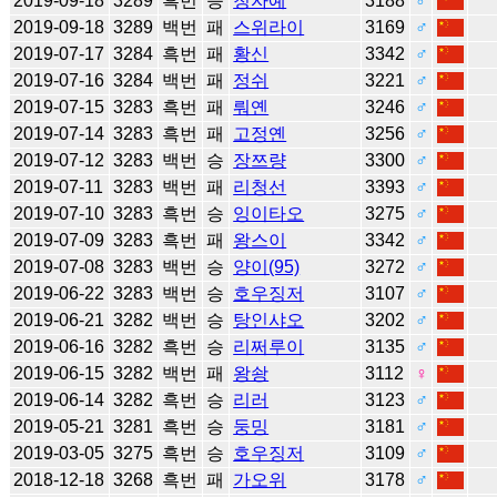
2019-09-18
3289
흑번
승
청자예
3188
♂
2019-09-18
3289
백번
패
스위라이
3169
♂
2019-07-17
3284
흑번
패
황신
3342
♂
2019-07-16
3284
백번
패
정쉬
3221
♂
2019-07-15
3283
흑번
패
뤄옌
3246
♂
2019-07-14
3283
흑번
패
고정옌
3256
♂
2019-07-12
3283
백번
승
장쯔량
3300
♂
2019-07-11
3283
백번
패
리청선
3393
♂
2019-07-10
3283
흑번
승
잉이타오
3275
♂
2019-07-09
3283
흑번
패
왕스이
3342
♂
2019-07-08
3283
백번
승
양이(95)
3272
♂
2019-06-22
3283
백번
승
호우징저
3107
♂
2019-06-21
3282
백번
승
탕인샤오
3202
♂
2019-06-16
3282
흑번
승
리쩌루이
3135
♂
2019-06-15
3282
백번
패
왕솽
3112
♀
2019-06-14
3282
흑번
승
리러
3123
♂
2019-05-21
3281
흑번
승
둥밍
3181
♂
2019-03-05
3275
흑번
승
호우징저
3109
♂
2018-12-18
3268
흑번
패
가오위
3178
♂