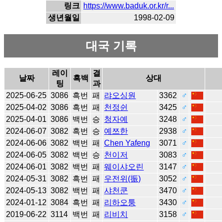
링크
https://www.baduk.or.kr/r...
생년월일
1998-02-09
대국 기록
레이
결
날짜
흑백
상대
팅
과
2025-06-25
3086
흑번
패
랴오싱원
3362
♂
2025-04-02
3086
흑번
패
천정쉰
3425
♂
2025-04-01
3086
백번
승
청자예
3248
♂
2024-06-07
3082
흑번
승
예쯔한
2938
♂
2024-06-06
3082
백번
패
Chen Yafeng
3071
♂
2024-06-05
3082
백번
승
천이저
3083
♂
2024-06-01
3082
백번
패
웨이샤오린
3147
♂
2024-05-31
3082
흑번
패
우전위(振)
3052
♂
2024-05-13
3082
백번
패
샤천쿤
3470
♂
2024-01-12
3084
흑번
패
리하오퉁
3430
♂
2019-06-22
3114
백번
패
리비치
3158
♂