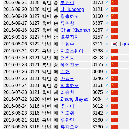
2016-09-21
3128
흑번
승
루쥔런
3173
♂
2016-09-20
3128
백번
패
Li Huasong
3121
♂
2016-09-19
3127
백번
승
청훙하오
3160
♂
2016-09-17
3127
흑번
승
류위항
3337
♂
2016-09-16
3127
흑번
패
Chen Xiaonan
3267
♂
2016-09-15
3127
백번
승
호우징저
3157
♂
2016-08-06
3122
백번
패
박현수
3211
♂
|
go
2016-07-31
3122
흑번
승
자오스웨이
3268
♂
2016-07-30
3121
백번
패
천위눙
3318
♂
2016-07-28
3121
흑번
승
레이전쿤
3155
♂
2016-07-26
3121
백번
패
쉬거
3049
♂
2016-07-25
3121
백번
승
마광쯔
3246
♂
2016-07-24
3121
흑번
승
청훙하오
3161
♂
2016-07-23
3121
흑번
패
리슈촨
3075
♂
2016-07-22
3120
백번
승
Zhang Jiayao
3034
♂
2016-06-24
3116
백번
패
추페이
3012
♂
2016-06-23
3116
백번
패
가오위
3142
♂
2016-06-21
3116
흑번
패
후란민
3230
♂
2016-06-20
3116
백번
패
류자오저
3260
♂