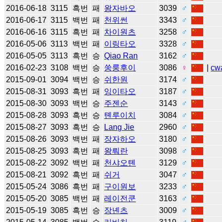
2016-06-18
3115
흑번
패
왕자바오
3039
♂
2016-06-17
3115
백번
패
천위썬
3343
♂
2016-06-16
3115
흑번
패
차이원츠
3258
♂
2016-05-06
3113
백번
패
이링타오
3328
♂
2016-05-05
3113
흑번
승
Qiao Ran
3162
♂
2016-02-23
3108
백번
승
쑹룽후이
3086
♀
|
cw
2015-09-01
3094
백번
승
쉬한원
3174
♂
2015-08-31
3093
흑번
패
잉이타오
3187
♂
2015-08-30
3093
백번
승
주젠순
3143
♂
2015-08-28
3093
흑번
승
톈루이치
3084
♂
2015-08-27
3093
흑번
승
Lang Jie
2960
♂
2015-08-26
3093
백번
패
장자하오
3180
♂
2015-08-25
3093
흑번
패
왕뤄란
3098
♂
2015-08-22
3092
백번
패
천샤오톈
3129
♂
2015-08-21
3092
흑번
패
쉬거
3047
♂
2015-05-24
3086
흑번
패
구이원보
3233
♂
2015-05-20
3085
백번
패
레이전쿤
3163
♂
2015-05-19
3085
흑번
승
장녠츠
3009
♂