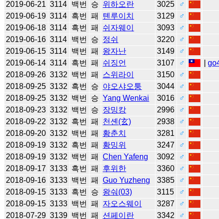
2019-06-21
3114
백번
승
위하오란
3025
♂
2019-06-19
3114
흑번
패
톈루이치
3129
♂
2019-06-18
3114
흑번
패
쉬자웨이
3093
♂
2019-06-16
3114
백번
승
정쉬
3220
♂
2019-06-15
3114
백번
패
왕자난
3149
♂
2019-06-14
3114
흑번
패
쉬징언
3107
♂
|
go
2018-09-26
3132
백번
패
스위라이
3150
♂
2018-09-25
3132
흑번
승
야오샤오퉁
3044
♂
2018-09-25
3132
백번
승
Yang Wenkai
3016
♂
2018-09-23
3132
백번
승
장밍캉
2996
♂
2018-09-22
3132
흑번
패
천셴(玄)
2938
♂
2018-09-20
3132
백번
패
황춘치
3281
♂
2018-09-19
3132
흑번
패
황밍위
3247
♂
2018-09-19
3132
백번
패
Chen Yafeng
3092
♂
2018-09-17
3133
흑번
패
후위한
3360
♂
2018-09-16
3133
백번
패
Guo Yuzheng
3385
♂
2018-09-15
3133
흑번
승
왕숴(03)
3115
♂
2018-09-15
3133
백번
패
자오스웨이
3287
♂
2018-07-29
3139
백번
패
션페이란
3342
♂