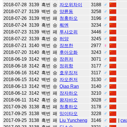
2018-07-28
3139
흑번
승
자오위차이
3188
♂
2018-07-27
3139
백번
승
양륜동
3258
♂
2018-07-26
3139
백번
패
청훙하오
3196
♂
2018-07-24
3139
흑번
승
뤄옌
3234
♂
2018-07-23
3139
백번
패
투샤오위
3446
♂
2018-07-22
3139
흑번
승
허양
3245
♂
2018-07-21
3140
백번
승
장쯔한
2977
♀
2018-07-20
3140
흑번
패
후아오화
3243
♂
2018-06-19
3142
백번
승
장쥔저
3071
♂
2018-06-18
3142
흑번
승
정위항
3177
♂
2018-06-16
3142
흑번
승
호우징저
3117
♂
2018-06-15
3142
백번
승
자오쥔저
3130
♂
2018-06-13
3142
백번
승
Qiao Ran
3140
♂
2018-06-12
3142
백번
패
장자하오
3210
♂
2018-06-11
3142
흑번
승
왕자바오
3028
♂
2017-09-26
3138
흑번
패
청훙하오
3178
♂
2017-09-25
3138
백번
패
잉이타오
3228
♂
2017-09-25
3138
흑번
패
Liu Yuncheng
3146
♂
|
cw